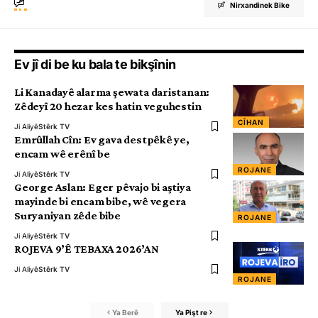
Nirxandinek Bike
Ev jî di be ku bala te bikşînin
Li Kanadayê alarma şewata daristanan:
Zêdeyî 20 hezar kes hatin veguhestin
CÎHAN
Ji Aliyê
Stêrk TV
Emrûllah Cîn: Ev gava destpêkê ye,
encam wê erênî be
ROJANE
Ji Aliyê
Stêrk TV
George Aslan: Eger pêvajo bi aştiya
mayinde bi encam bibe, wê vegera
Suryaniyan zêde bibe
ROJANE
Ji Aliyê
Stêrk TV
ROJEVA 9’Ê TEBAXA 2026’AN
Ji Aliyê
Stêrk TV
ROJANE
Ya Berê
Ya Pişt re