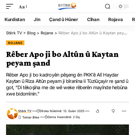
Aa
Kurdistan
Jin
Çand û Hûner
Cîhan
Rojava
R
Stêrk TV
>
Blog
>
Rojane
>
Rêber Apo ji bo Altûn û Kaytan peyam şand
ROJANE
Rêber Apo ji bo Altûn û Kaytan
peyam şand
Rêber Apo ji bo kadroyên pêşeng ên PKK’ê Alî Haydar
Kaytan û Riza Altûn peyam ji bîranîna li Tûzlûçayir re şand û
got, “Di têkoşîna me de wê weke rêberên mayînde hebûna
xwe bidomînin.”
Stêrk TV
Dîroka Nûkirinê: 13. Gulan 2025
Dema Xwendinê: 2 Dq.