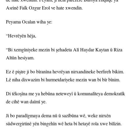
Asrinê Faîk Ozgur Erol ve hate xwendin.
Peyama Ocalan wiha ye:
“Hevrêyên hêja,
“Bi xemgîniyeke mezin bi şehadeta Alî Haydar Kaytan û Riza
Altûn hesiyam.
Ez ê piştre ji bo bîranîna hevrêyan nirxandineke berfireh bikim.
Lê niha dixwazim bi hurmetdariyeke mezin wan bi bîr bînim.
Di têkoşîna me ya hebûna neteweyî û komunalîteya demokratîk
de cihê wan daîmî ye.
Ji bo paradîgmaya dema nû û sazîbûna wê, weke nirxên
sûdwergirtinê yên bingehîn wê heta bi hetayê rola xwe bilîzin.