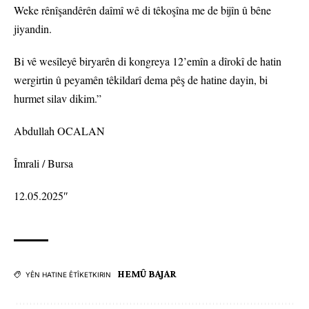
Weke rênîşandêrên daîmî wê di têkoşîna me de bijîn û bêne
jiyandin.
Bi vê wesîleyê biryarên di kongreya 12’emîn a dîrokî de hatin
wergirtin û peyamên têkildarî dema pêş de hatine dayin, bi
hurmet silav dikim.”
Abdullah OCALAN
Îmrali / Bursa
12.05.2025″
HEMÛ BAJAR
YÊN HATINE ÊTÎKETKIRIN