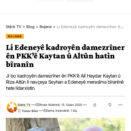
Stêrk TV
>
Blog
>
Rojane
>
Li Edeneyê kadroyên damezrîner ên PKK’ê Kaytan û Altûn hatin bîranîn
ROJANE
Li Edeneyê kadroyên damezrîner
ên PKK’ê Kaytan û Altûn hatin
bîranîn
Ji bo kadroyên damezrîner ên PKK’ê Alî Haydar Kaytan û
Riza Altûn li navçeya Seyhan a Edeneyê merasîma bîranînê
hate lidarxistin.
Stêrk TV
Dîroka Nûkirinê: 13. Gulan 2025
Dema Xwendinê: 1 Dq.