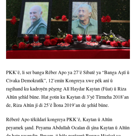
PKK’ê, li ser banga Rêber Apo ya 27’ê Sibatê ya “Banga Aştî û
Civaka Demokratîk”, 12’emîn Kongreya xwe pêk anî û
ragihand ku kadroyên pêşeng Alî Haydar Kaytan (Fûat) û Riza
Altûn şehîd bûne. Hat gotin ku Kaytan di 3’yê Tîrmeha 2018’an
de, Riza Altûn jî di 25’ê Îlona 2019’an de şehîd bûne.
Rêberê Apo têkildarî kongreya PKK’ê, Kaytan û Altûn
peyamek şand. Peyama Abdullah Ocalan di şîna Kaytan û Altûn
de hate xwendin. Peyam, ji hêla parêzerê Buroya Hiqûqê ya