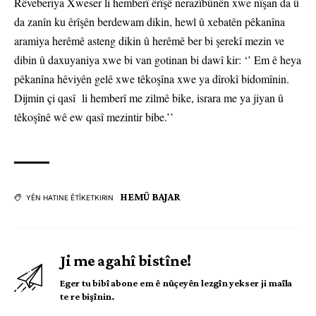
Rêveberiya Xweser li hemberî êrîşê nerazîbûnên xwe nîşan da û
da zanîn ku êrîşên berdewam dikin, hewl û xebatên pêkanîna
aramiya herêmê asteng dikin û herêmê ber bi şerekî mezin ve
dibin û daxuyaniya xwe bi van gotinan bi dawî kir: ‘’ Em ê heya
pêkanîna hêviyên gelê xwe têkoşîna xwe ya dîrokî bidomînin.
Dijmin çi qasî li hemberî me zilmê bike, israra me ya jiyan û
têkoşînê wê ew qasî mezintir bibe.’’
HEMÛ BAJAR
YÊN HATINE ÊTÎKETKIRIN
Ji me agahî bistîne!
Eger tu bibî abone em ê nûçeyên lezgîn yekser ji maîla
te re bişînin.