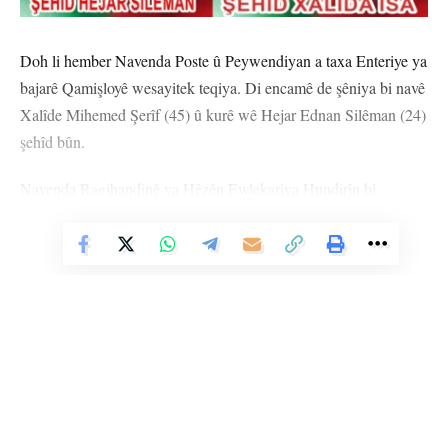
Doh li hember Navenda Poste û Peywendiyan a taxa Enteriye ya
bajarê Qamişloyê wesayitek teqiya. Di encamê de şêniya bi navê
Xalîde Mihemed Şerîf (45) û kurê wê Hejar Ednan Silêman (24)
şehîd bûn.
Navenda Ragihandinê ya Hêzên Ewlekariya Hundirîn bi
daxuyaniyekê diyar kiribû ku mayîn bi wesayitê teqiya ye.
Vê Nûçeyê Bixwîne
Rêveberiya Xweseriya Demokratîk jî doh daxuyanî dabû û diyar
kiribû ku destê dewleta Tirk û çeteyên wê di teqînê de heye.
Şêniyên Qamişloyê wê vê êvarê cenazeyên her du şehîdan li
Goristana Şehîd Delîl Saroxan a taxa Enteriye oxir bikin.
Merasîma oxirkirinê saet di 17:00’an de destpê dike.
Li Ser Şopa Heqîqetê