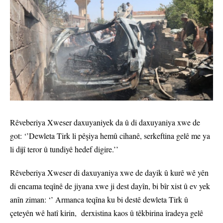
Rêveberiya Xweser daxuyaniyek da û di daxuyaniya xwe de
got: ‘’Dewleta Tirk li pêşiya hemû cihanê, serkeftina gelê me ya
li dijî teror û tundiyê hedef digire.’’
Rêveberiya Xweser di daxuyaniya xwe de dayik û kurê wê yên
di encama teqînê de jiyana xwe ji dest dayîn, bi bîr xist û ev yek
anîn ziman: ‘’ Armanca teqîna ku bi destê dewleta Tirk û
çeteyên wê hatî kirin, derxistina kaos û têkbirina îradeya gelê