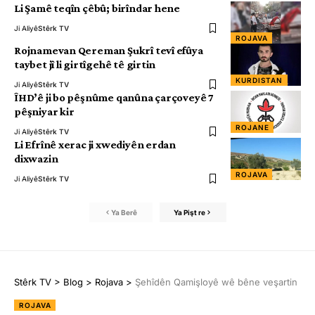
Li Şamê teqîn çêbû; birîndar hene
Ji Aliyê
Stêrk TV
ROJAVA
Rojnamevan Qereman Şukrî tevî efûya
taybet jî li girtîgehê tê girtin
KURDISTAN
Ji Aliyê
Stêrk TV
ÎHD’ê ji bo pêşnûme qanûna çarçoveyê 7
pêşniyar kir
ROJANE
Ji Aliyê
Stêrk TV
Li Efrînê xerac ji xwediyên erdan
dixwazin
ROJAVA
Ji Aliyê
Stêrk TV
Ya Berê
Ya Pişt re
Stêrk TV
>
Blog
>
Rojava
>
Şehîdên Qamişloyê wê bêne veşartin
ROJAVA