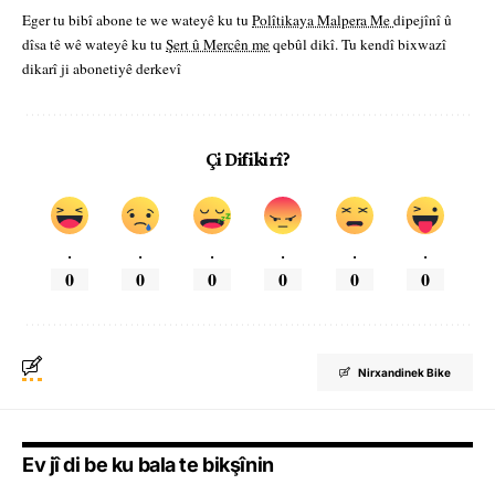
Eger tu bibî abone te we wateyê ku tu
Polîtikaya Malpera Me
dipejînî û
dîsa tê wê wateyê ku tu
Şert û Mercên me
qebûl dikî. Tu kendî bixwazî
dikarî ji abonetiyê derkevî
Çi Difikirî?
.
.
.
.
.
.
0
0
0
0
0
0
Nirxandinek Bike
Ev jî di be ku bala te bikşînin