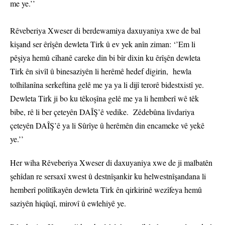
me ye.’’
Rêveberiya Xweser di berdewamiya daxuyaniya xwe de bal
kişand ser êrîşên dewleta Tirk û ev yek anîn ziman: ‘’Em li
pêşiya hemû cîhanê careke din bi bîr dixin ku êrîşên dewleta
Tirk ên sivîl û binesaziyên li herêmê hedef digirin, hewla
tolhilanîna serkeftina gelê me ya ya li dijî terorê bidestxistî ye.
Dewleta Tirk ji bo ku têkoşîna gelê me ya li hemberî wê têk
bibe, rê li ber çeteyên DAÎŞ’ê vedike. Zêdebûna livdariya
çeteyên DAÎŞ’ê ya li Sûrîye û herêmên din encameke vê yekê
ye.’’
Her wiha Rêveberiya Xweser di daxuyaniya xwe de ji malbatên
şehîdan re sersaxî xwest û destnîşankir ku helwestnîşandana li
hemberî polîtîkayên dewleta Tirk ên qirkirinê wezîfeya hemû
saziyên hiqûqî, mirovî û ewlehiyê ye.