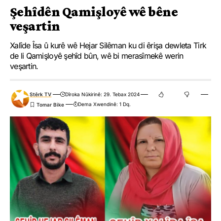
Şehîdên Qamişloyê wê bêne
veşartin
Xalîde Îsa û kurê wê Hejar Silêman ku di êrişa dewleta Tirk
de li Qamişloyê şehîd bûn, wê bi merasîmekê werin
veşartin.
Stêrk TV
Dîroka Nûkirinê: 29. Tebax 2024
Dema Xwendinê: 1 Dq.