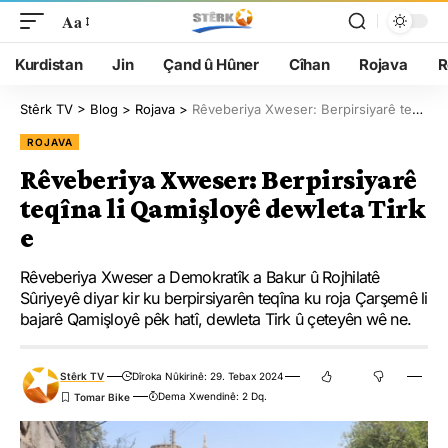
Aa
Kurdistan
Jin
Çand û Hûner
Cîhan
Rojava
R
Stêrk TV
>
Blog
>
Rojava
>
Rêveberiya Xweser: Berpirsiyarê teqîna li Qamişloyê dewleta Tirk e
ROJAVA
Rêveberiya Xweser: Berpirsiyarê
teqîna li Qamişloyê dewleta Tirk
e
Rêveberiya Xweser a Demokratîk a Bakur û Rojhilatê
Sûriyeyê diyar kir ku berpirsiyarên teqîna ku roja Çarşemê li
bajarê Qamişloyê pêk hatî, dewleta Tirk û çeteyên wê ne.
Stêrk TV
Dîroka Nûkirinê: 29. Tebax 2024
Dema Xwendinê: 2 Dq.