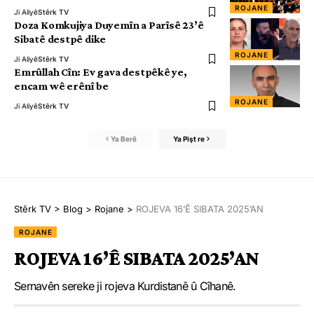
ROJANE
Ji Aliyê
Stêrk TV
Doza Komkujiya Duyemîn a Parîsê 23’ê
Sibatê destpê dike
ROJANE
Ji Aliyê
Stêrk TV
Emrûllah Cîn: Ev gava destpêkê ye,
encam wê erênî be
ROJANE
Ji Aliyê
Stêrk TV
Ya Berê
Ya Pişt re
Stêrk TV
>
Blog
>
Rojane
>
ROJEVA 16’Ê SIBATA 2025’AN
ROJANE
ROJEVA 16’Ê SIBATA 2025’AN
Sernavên sereke ji rojeva Kurdistanê û Cîhanê.