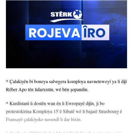
mijarê wê bêne şopandin.
Şehîd Bêrîtan Amanos bû pêşenga jinên Ereb ên li nava refên
YPJ’ê. Bêrîtan Amanos ku pêşengî ji berxwedana li Tişrîn û
Qereqozaxê re kir, weke yek ji neferên têkoşîna azadiyê ya jinê
tevlî karwanê nemiran bû.
ROJEV
YÊN HATINE ÊTÎKETKIRIN
* Çalakiyên bi boneya salvegera komploya navneteweyî ya li dijî
Rêber Apo tên lidarxistin, wê bên şopandin.
* Kurdistanî û dostên wan ên li Ewropayê dijîn, ji bo
Ji me agahî bistîne!
protestokirina Komploya 15’ê Sibatê wê li bajarê Strasbourg ê
Eger tu bibî abone em ê nûçeyên lezgîn yekser ji maîla
Fransayê çalakiyeke navendî li dar bixin.
te re bişînin.
Eger tu bibî abone te we wateyê ku tu
Polîtikaya Malpera Me
dipejînî û