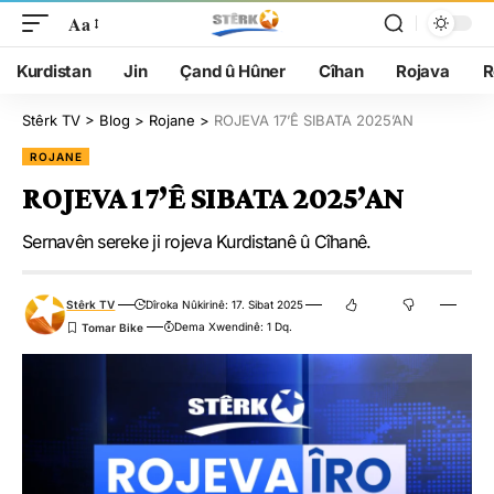
Aa
Kurdistan
Jin
Çand û Hûner
Cîhan
Rojava
R
Stêrk TV
>
Blog
>
Rojane
>
ROJEVA 17’Ê SIBATA 2025’AN
ROJANE
ROJEVA 17’Ê SIBATA 2025’AN
Sernavên sereke ji rojeva Kurdistanê û Cîhanê.
Stêrk TV
Dîroka Nûkirinê: 17. Sibat 2025
Dema Xwendinê: 1 Dq.