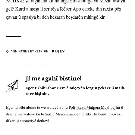
KCDK-E’yê ragihand ku mîtînga Strasbourgê ya Mezin rastiya
gelê Kurd a meşa li ser rêya Rêber Apo careke din raxist pêş
çavan û spasiya bi deh hezaran beşdarên mîtîngê kir.
ROJEV
YÊN HATINE ÊTÎKETKIRIN
Ji me agahî bistîne!
Eger tu bibî abone em ê nûçeyên lezgîn yekser ji maîla
te re bişînin.
Eger tu bibî abone te we wateyê ku tu
Polîtikaya Malpera Me
dipejînî û
dîsa tê wê wateyê ku tu
Şert û Mercên me
qebûl dikî. Tu kendî bixwazî
dikarî ji abonetiyê derkevî