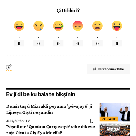
Çi Difikirî?
.
.
.
.
.
.
0
0
0
0
0
0
Nirxandinek Bike
Ev jî di be ku bala te bikşînin
Demîrtaş û Mizrakli peyama ‘pêvajoyê’ ji
Lîjneya Giştî re şandin
ROJANE
Ji Aliyê
Stêrk TV
Pêşnûme ‘Qanûna Çarçoveyê’ sibe dikeve
roja Civata Giştî ya Meclîsê