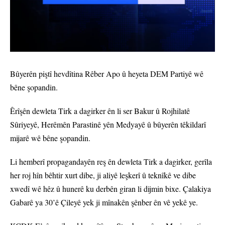
Bûyerên piştî hevdîtina Rêber Apo û heyeta DEM Partiyê wê
bêne şopandin.
Êrîşên dewleta Tirk a dagirker ên li ser Bakur û Rojhilatê
Sûriyeyê, Herêmên Parastinê yên Medyayê û bûyerên têkildarî
mijarê wê bêne şopandin.
Li hemberî propagandayên reş ên dewleta Tirk a dagirker, gerîla
her roj hîn bêhtir xurt dibe, ji aliyê leşkerî û teknîkê ve dibe
xwedî wê hêz û hunerê ku derbên giran li dijmin bixe. Çalakiya
Gabarê ya 30’ê Çileyê yek ji mînakên şênber ên vê yekê ye.