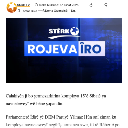
Stêrk TV
Dîroka Nûkirinê: 17. Sibat 2025
Dema Xwendinê: 1 Dq.
Çalakiyên ji bo şermezarkirina komploya 15’ê Sibatê ya
navneteweyî wê bêne şopandin.
Parlamenterê Îdirê yê DEM Partiyê Yilmaz Hûn anî ziman ku
komploya navneteweyî negihîşt armanca xwe, fikrê Rêber Apo