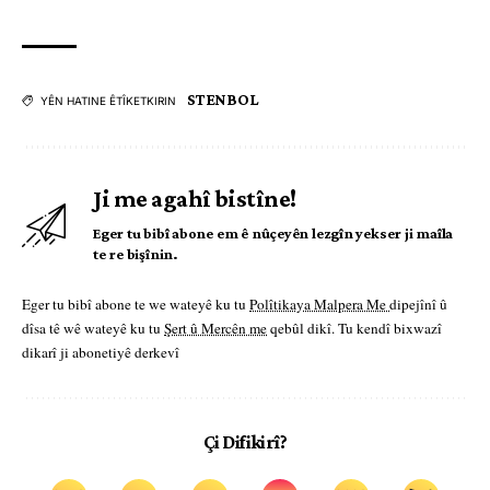
STENBOL
YÊN HATINE ÊTÎKETKIRIN
Ji me agahî bistîne!
Eger tu bibî abone em ê nûçeyên lezgîn yekser ji maîla
te re bişînin.
Eger tu bibî abone te we wateyê ku tu
Polîtikaya Malpera Me
dipejînî û
dîsa tê wê wateyê ku tu
Şert û Mercên me
qebûl dikî. Tu kendî bixwazî
dikarî ji abonetiyê derkevî
Çi Difikirî?