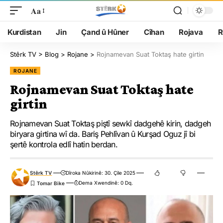
Aa
Kurdistan
Jin
Çand û Hûner
Cîhan
Rojava
R
Stêrk TV
>
Blog
>
Rojane
>
Rojnamevan Suat Toktaş hate girtin
ROJANE
Rojnamevan Suat Toktaş hate
girtin
Rojnamevan Suat Toktaş piştî sewkî dadgehê kirin, dadgeh
biryara girtina wî da. Bariş Pehlîvan û Kurşad Oguz jî bi
şertê kontrola edlî hatin berdan.
Stêrk TV
Dîroka Nûkirinê: 30. Çile 2025
Dema Xwendinê: 0 Dq.