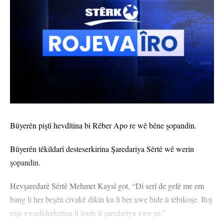
Bûyerên piştî hevdîtina bi Rêber Apo re wê bêne şopandin.
Bûyerên têkildarî desteserkirina Şaredariya Sêrtê wê werin
şopandin.
Hevşaredarê Sêrtê Mehmet Kaysî got, “Di serî de gelê me em
bang li her beşên civakê dikin ku li ber xwe bide û têbikoşe. Roj
roja xwedîderketina li îrade û şaredariya xwe ye.”