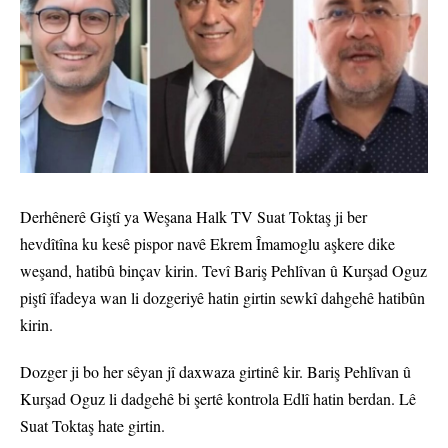
Derhênerê Giştî ya Weşana Halk TV Suat Toktaş ji ber
hevdîtîna ku kesê pispor navê Ekrem Îmamoglu aşkere dike
weşand, hatibû binçav kirin. Tevî Bariş Pehlîvan û Kurşad Oguz
piştî îfadeya wan li dozgeriyê hatin girtin sewkî dahgehê hatibûn
kirin.
Dozger ji bo her sêyan jî daxwaza girtinê kir. Bariş Pehlîvan û
Kurşad Oguz li dadgehê bi şertê kontrola Edlî hatin berdan. Lê
Suat Toktaş hate girtin.