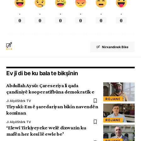
.
.
.
.
.
.
0
0
0
0
0
0
Nirxandinek Bike
Ev jî di be ku bala te bikşînin
Abdullah Aysû: Çareseriya li qada
çandiniyê kooperatîfbûna demokratîk e
ROJANE
Ji Aliyê
Stêrk TV
Tîryakî: Em ê şaredariyan bikin navendên
komînan
ROJANE
Ji Aliyê
Stêrk TV
‘Elewî Tirkiyeyeke welê dixwazin ku
mafên her kesî lê ewle be’