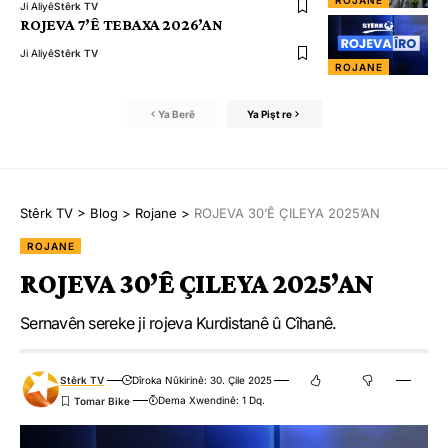
ROJANE
Ji Aliyê
Stêrk TV
ROJEVA 7’Ê TEBAXA 2026’AN
Ji Aliyê
Stêrk TV
ROJANE
Ya Berê
Ya Pişt re
Stêrk TV
>
Blog
>
Rojane
>
ROJEVA 30’Ê ÇILEYA 2025’AN
ROJANE
ROJEVA 30’Ê ÇILEYA 2025’AN
Sernavên sereke ji rojeva Kurdistanê û Cîhanê.
Stêrk TV
Dîroka Nûkirinê: 30. Çile 2025
Dema Xwendinê: 1 Dq.