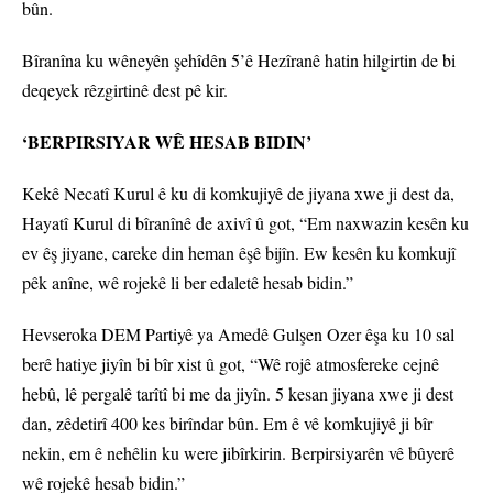
bûn.
Bîranîna ku wêneyên şehîdên 5’ê Hezîranê hatin hilgirtin de bi
deqeyek rêzgirtinê dest pê kir.
‘BERPIRSIYAR WÊ HESAB BIDIN’
Kekê Necatî Kurul ê ku di komkujiyê de jiyana xwe ji dest da,
Hayatî Kurul di bîranînê de axivî û got, “Em naxwazin kesên ku
ev êş jiyane, careke din heman êşê bijîn. Ew kesên ku komkujî
pêk anîne, wê rojekê li ber edaletê hesab bidin.”
Hevseroka DEM Partiyê ya Amedê Gulşen Ozer êşa ku 10 sal
berê hatiye jiyîn bi bîr xist û got, “Wê rojê atmosfereke cejnê
hebû, lê pergalê tarîtî bi me da jiyîn. 5 kesan jiyana xwe ji dest
dan, zêdetirî 400 kes birîndar bûn. Em ê vê komkujiyê ji bîr
nekin, em ê nehêlin ku were jibîrkirin. Berpirsiyarên vê bûyerê
wê rojekê hesab bidin.”