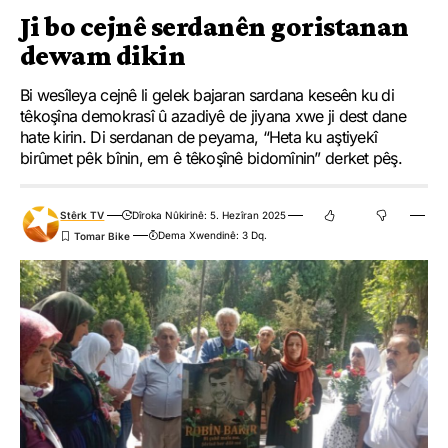
Ji bo cejnê serdanên goristanan
dewam dikin
Bi wesîleya cejnê li gelek bajaran sardana keseên ku di
têkoşîna demokrasî û azadiyê de jiyana xwe ji dest dane
hate kirin. Di serdanan de peyama, “Heta ku aştiyekî
birûmet pêk bînin, em ê têkoşînê bidomînin” derket pêş.
Stêrk TV
Dîroka Nûkirinê: 5. Hezîran 2025
Dema Xwendinê: 3 Dq.