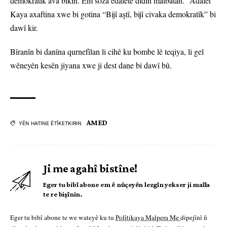
demokratîk ava bikin. Em soza edaletê didin malbatan.” Adalet
Kaya axaftina xwe bi gotina “Bijî aştî, bijî civaka demokratîk” bi
dawî kir.
Bîranîn bi danîna qurnefîlan li cihê ku bombe lê teqiya, li gel
wêneyên kesên jiyana xwe ji dest dane bi dawî bû.
AMED
YÊN HATINE ÊTÎKETKIRIN
Ji me agahî bistîne!
Eger tu bibî abone em ê nûçeyên lezgîn yekser ji maîla
te re bişînin.
Eger tu bibî abone te we wateyê ku tu
Polîtikaya Malpera Me
dipejînî û