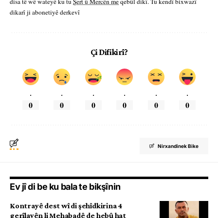
dîsa tê wê wateyê ku tu
Şert û Mercên me
qebûl dikî. Tu kendî bixwazî
dikarî ji abonetiyê derkevî
Çi Difikirî?
.
.
.
.
.
.
0
0
0
0
0
0
Nirxandinek Bike
Ev jî di be ku bala te bikşînin
Kontrayê dest wî di şehîdkirina 4
gerîlayên li Mehabadê de hebû hat