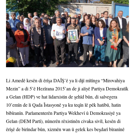
Li Amedê kesên di êrîşa DAÎŞ’ê ya li dijî mîtînga “Mirovahiya
Mezin” a di 5’ê Hezîrana 2015’an de ji aliyê Partiya Demokratîk
a Gelan (HDP) ve hat lidarxistin de şehîd bûn, di salvegera
10’emîn de li Qada Îstasyonê ya ku teqîn lê pêk hatibû, hatin
bibîranîn. Parlamenterên Partiya Wekhevî û Demokrasiyê ya
Gelan (DEM Partî), nûnerên rêxistinên civaka sivîl, kesên di
êrîşê de birîndar bûn, xizmên wan û gelek kes beşdarî bîranînê