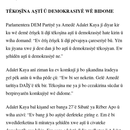
TÊKOŞÎNA AŞTÎ Û DEMOKRASIYÊ WÊ BIDOME
Parlamentera DEM Partiyê ya Amedê Adalet Kaya jî diyar kir
ku wê demê êrîşek li dijî têkoşîna aştî û demokrasiyê hate kirin û
wiha domand: “Ev êrîş êrîşek li dijî pêvajoya çareseriyê bû. Yên
ku jiyana xwe ji dest dan ji bo aştî û demokrasiyê têkoşiyan. Ew
şehîdên aştî û demokrasiyê ne.”
Adalet Kaya anî ziman ku ev komkujî ji bo şikandina îradeya
gel pêk anîn û wiha pêde çû: “Ew bi ser neketin. Gelê Amedê
tarîtiya DAÎŞ’ê têk bir. Têkoşîna me ya ji bo cezakirina sûcdar û
berpirsyarên komkujiyê wê didome.”
Adalet Kaya bal kişand ser banga 27’ê Sibatê ya Rêber Apo û
wiha axivî: “Ev bang ji bo aştiyê derfeteke girîng e. Em ê bi
xwedîderketina li mîrateya şehîdên xwe aştî û civateke