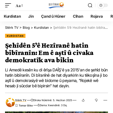
Aa
Kurdistan
Jin
Çand û Hûner
Cîhan
Rojava
R
Stêrk TV
>
Blog
>
Kurdistan
>
Şehîdên 5’ê Hezîranê hatin bibîranîn: Em ê aştî û civaka demokratîk ava bikin
KURDISTAN
Şehîdên 5’ê Hezîranê hatin
bibîranîn: Em ê aştî û civaka
demokratîk ava bikin
Li Amedê kesên ku di êrîşa DAÎŞ'ê ya 2015'an de şehîd bûn
hatin bibîranîn. Di bîranînê de hat diyarkirin ku têkoşîna ji bo
aştî û demokrasiyê wê bidome û peyama, "Rojekê wê
hesab ji sûcdar bê bipirsin” hat dayin.
Stêrk TV
Dîroka Nûkirinê: 5. Hezîran 2025
Dema Xwendinê: 3 Dq.