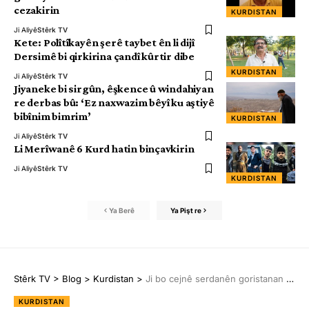
cezakirin
KURDISTAN
Ji Aliyê
Stêrk TV
Kete: Polîtîkayên şerê taybet ên li dijî
Dersimê bi qirkirina çandî kûrtir dibe
KURDISTAN
Ji Aliyê
Stêrk TV
Jiyaneke bi sirgûn, êşkence û windahiyan
re derbas bû: ‘Ez naxwazim bêyî ku aştiyê
bibînim bimrim’
KURDISTAN
Ji Aliyê
Stêrk TV
Li Merîwanê 6 Kurd hatin binçavkirin
Ji Aliyê
Stêrk TV
KURDISTAN
Ya Berê
Ya Pişt re
Stêrk TV
>
Blog
>
Kurdistan
>
Ji bo cejnê serdanên goristanan dewam dikin
KURDISTAN