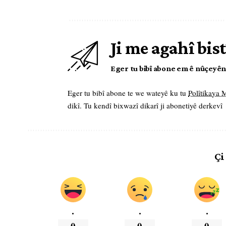
Ji me agahî bist
Eger tu bibî abone em ê nûçeyên l
Eger tu bibî abone te we wateyê ku tu
Polîtikaya
dikî. Tu kendî bixwazî dikarî ji abonetiyê derkevî
Çi
.
.
.
0
0
0