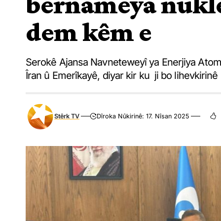
bernameya nukle
dem kêm e
Serokê Ajansa Navneteweyî ya Enerjiya Atomê
Îran û Emerîkayê, diyar kir ku ji bo lihevkiri
Stêrk TV
Dîroka Nûkirinê: 17. Nîsan 2025