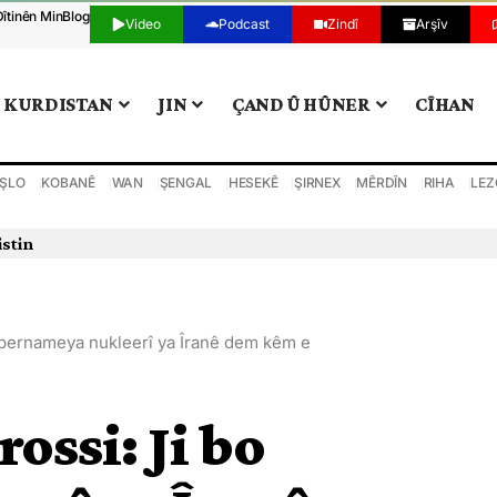
Dîtinên Min
Blog
Video
Podcast
Zindî
Arşîv
KURDISTAN
JIN
ÇAND Û HÛNER
CÎHAN
ŞLO
KOBANÊ
WAN
ŞENGAL
HESEKÊ
ŞIRNEX
MÊRDÎN
RIHA
LEZ
 bernameya nukleerî ya Îranê dem kêm e
ossi: Ji bo