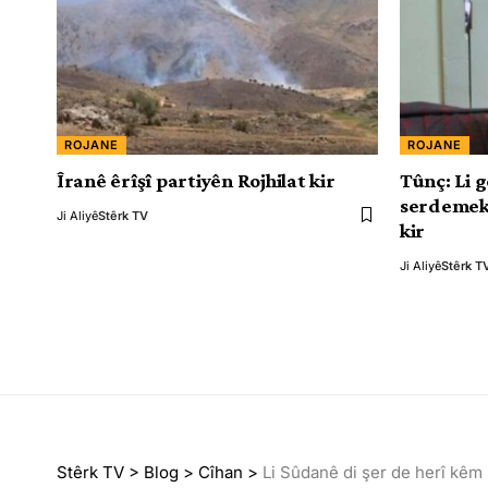
ROJANE
ROJANE
Îranê êrîşî partiyên Rojhilat kir
Tûnç: Li g
serdemeke
Ji Aliyê
Stêrk TV
kir
Ji Aliyê
Stêrk T
Stêrk TV
>
Blog
>
Cîhan
>
Li Sûdanê di şer de herî kêm