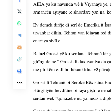
AIEA ya ku navenda wê li Viyanayê ye, e
armancên aştiyane re sînordare yan na, ko
Ev demek dirêje di serî de Emerîka û Îsraî
tawanbar dikin, Tehran van îdiayan red d
enerjiya sivîl e.
Rafael Grossi yê ku serdana Tehranê kir 
girîng de ne.” Grossi di daxuyaniya da ç
me pir kêm e. Ji bo hêsankirina vê pêvajoy
Grossi li Tehranê bi Serokê Rêxistina En
Hûrgiliyên hevdîtinê bi raya giştî re neh
serdan wek “qonaxeke nû ya hesas a dîplo
Grossi di hevpeyvîna rojnameya Le Monde 