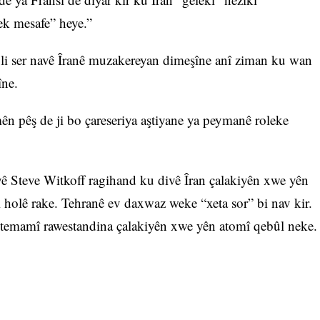
nek mesafe” heye.”
li ser navê Îranê muzakereyan dimeşîne anî ziman ku wan
îne.
 pêş de ji bo çareseriya aştiyane ya peymanê roleke
yê Steve Witkoff ragihand ku divê Îran çalakiyên xwe yên
holê rake. Tehranê ev daxwaz weke “xeta sor” bi nav kir.
bi temamî rawestandina çalakiyên xwe yên atomî qebûl neke.