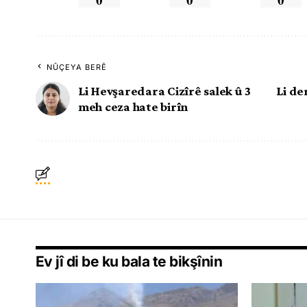
NÛÇEYA BERÊ
Li Hevşaredara Cizîrê salek û 3
Li de
meh ceza hate birîn
Ev jî di be ku bala te bikşînin