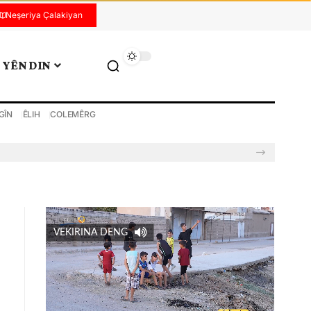
Neşeriya Çalakiyan
YÊN DIN
GÎN
ÊLIH
COLEMÊRG
VEKIRINA DENG