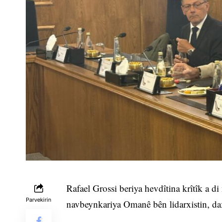
Rafael Grossi beriya hevdîtina krîtîk a 
Parvekirin
navbeynkariya Omanê bên lidarxistin, d