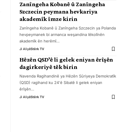
Zanîngeha Kobanê û Zanîngeha
Szczecin peymana hevkariya
akademîk îmze kirin
Zanîngeha Kobanê û Zanîngeha Szczecin ya Polanda
hevpeymanek bi armanca weşandina lêkolînên
akademîk ên herêmî
…
Ji Aliyê
Stêrk TV
Hêzên QSD’ê li gelek eniyan êrîşên
dagirkeriyê têk birin
Navenda Ragihandinê ya Hêzên Sûriyeya Demokratîk
(QSD) ragihand ku 24'ê Sibatê li gelek eniyan
êrîşên
…
Ji Aliyê
Stêrk TV