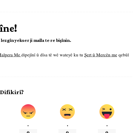
îne!
ezgîn yekser ji maîla te re bişînin.
 Malpera Me
dipejînî û dîsa tê wê wateyê ku tu
Şert û Mercên me
qebûl
 Difikirî?
.
.
.
0
0
0