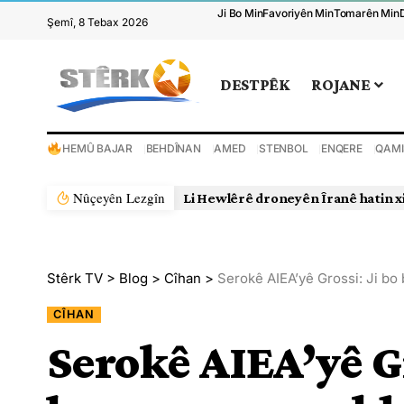
Ji Bo Min
Favoriyên Min
Tomarên Min
Şemî, 8 Tebax 2026
DESTPÊK
ROJANE
HEMÛ BAJAR
BEHDÎNAN
AMED
STENBOL
ENQERE
QAMI
Nûçeyên Lezgîn
Li Hewlêrê droneyên Îranê hatin xistin
Stêrk TV
>
Blog
>
Cîhan
>
Serokê AIEA’yê Grossi: Ji bo
CÎHAN
Serokê AIEA’yê Gr