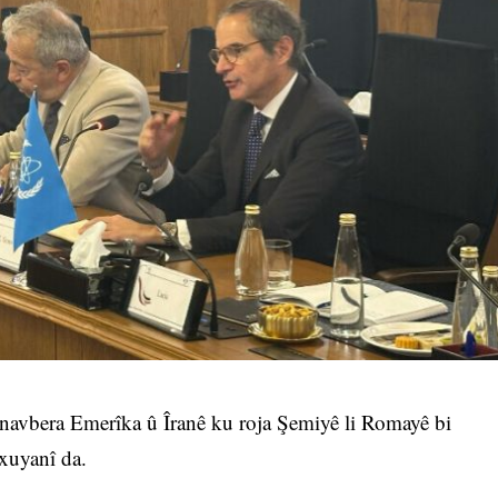
di navbera Emerîka û Îranê ku roja Şemiyê li Romayê bi
axuyanî da.