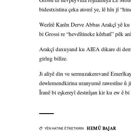
bidestxistina çeka atomî ye, lê hîn jî “hi
Wezîrê Karên Derve Abbas Arakçî yê ku 
bi Grossi re “hevdîtineke kêrhatî” pêk an
Arakçî daxuyand ku AIEA dikare di demên
girîng bilîze.
Ji aliyê din ve sermuzakerevanê Emerîka
dewlemendkirina uranyumê rawestîne û ji 
Îranê bi eşkereyî destnîşan kir ku ew ê 
HEMÛ BAJAR
YÊN HATINE ÊTÎKETKIRIN