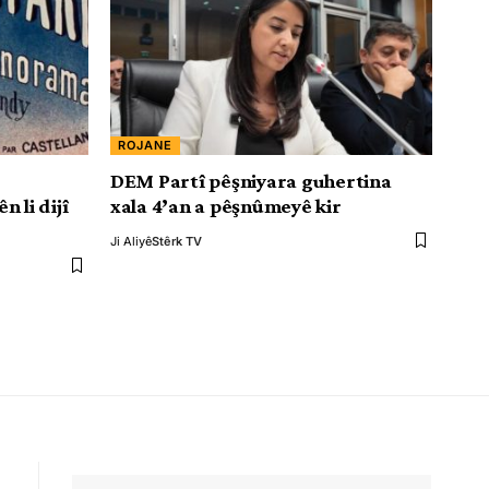
ROJANE
DEM Partî pêşniyara guhertina
 li dijî
xala 4’an a pêşnûmeyê kir
Ji Aliyê
Stêrk TV