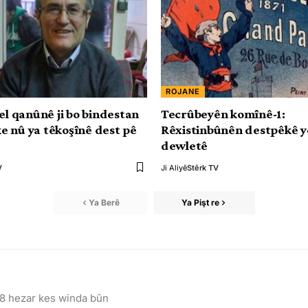
ROJANE
el qanûnê ji bo bindestan
Tecrûbeyên komînê-1:
 nû ya têkoşînê dest pê
Rêxistinbûnên destpêkê yên
dewletê
V
Ji Aliyê
Stêrk TV
Ya Berê
Ya Pişt re
 8 hezar kes winda bûn