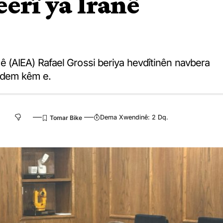
erî ya Îranê
 (AIEA) Rafael Grossi beriya hevdîtinên navbera
nê dem kêm e.
Dema Xwendinê: 2 Dq.