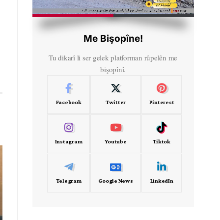
HD
00:32
Me Bişopîne!
Tu dikarî li ser gelek platforman rûpelên me
bişopînî.
Facebook
Twitter
Pinterest
Instagram
Youtube
Tiktok
Telegram
Google News
LinkedIn