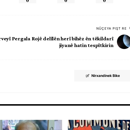
NÛÇEYA PIŞT RE
rveyî Pergala Rojê delîlên herî bihêz ên têkildarî
jiyanê hatin tespîtkirin
Nirxandinek Bike