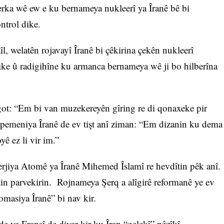
rka wê ew e ku bernameya nukleerî ya Îranê bê bi
ntrol dike.
l, welatên rojavayî Îranê bi çêkirina çekên nukleerî
ike û radigihîne ku armanca bernameya wê ji bo hilberîna
got: “Em bi van muzekereyên gîring re di qonaxeke pir
apemeniya Îranê de ev tişt anî ziman: “Em dizanin ku dema
ê ez li vir im.”
erjiya Atomê ya Îranê Mihemed Îslamî re hevdîtin pêk anî.
atin parvekirin. Rojnameya Şerq a alîgirê reformanê ye ev
masiya Îranê” bi nav kir.
ya Fransî de diyar kir ku Îran “gelekî” nêzîkî