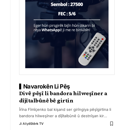
Navarokên Li Pêş
Divê pêşî li bandora hilweşîner a
dîjîtalbûnê bê girtin
Îrîna Fîmîçenko bal kişand ser girîngiya pêşîgirtina li
bandora hilweşîner a dîjîtalbûnê û destnîşan kir
…
Ji Aliyê
Stêrk TV