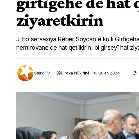
girtîgehê de hat 
ziyaretkirin
Ji bo sersaxiya Rêber Soydan ê ku li Girtîgeh
nemirovane de hat qetilkirin, bi girseyî hat ziya
Stêrk TV
Dîroka Nûkirinê: 14. Gulan 2024