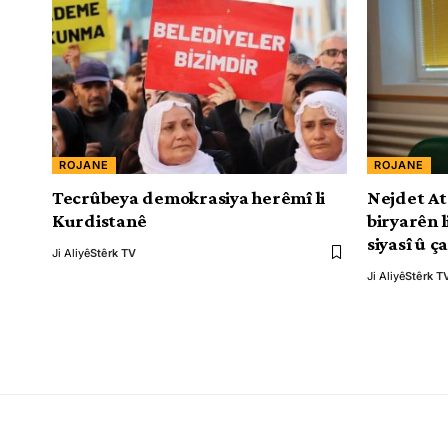
ROJANE
ROJANE
Tecrûbeya demokrasiya herêmî li
Nejdet At
Kurdistanê
biryarên 
siyasî û ç
Ji Aliyê
Stêrk TV
Ji Aliyê
Stêrk T