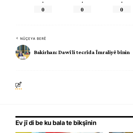
.
.
.
0
0
0
NÛÇEYA BERÊ
Bakirhan: Dawî li tecrîda Îmraliyê bînin
Ev jî di be ku bala te bikşînin