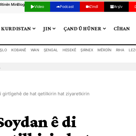
Dîtinên Min
Blog
Video
Podcast
Zindî
Arşîv
KURDISTAN
JIN
ÇAND Û HÛNER
CÎHAN
ŞLO
KOBANÊ
WAN
ŞENGAL
HESEKÊ
ŞIRNEX
MÊRDÎN
RIHA
LEZ
n
irtîgehê de hat qetilkirin hat ziyaretkirin
Soydan ê di