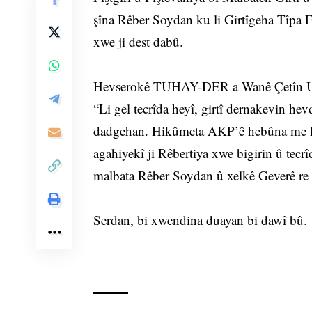
şîna Rêber Soydan ku li Girtîgeha Tîpa 
xwe ji dest dabû.
Hevserokê TUHAY-DER a Wanê Çetîn Uyar 
“Li gel tecrîda heyî, girtî dernakevin hev
dadgehan. Hikûmeta AKP’ê hebûna me ku
agahiyekî ji Rêbertiya xwe bigirin û tecrî
malbata Rêber Soydan û xelkê Geverê re
Serdan, bi xwendina duayan bi dawî bû.