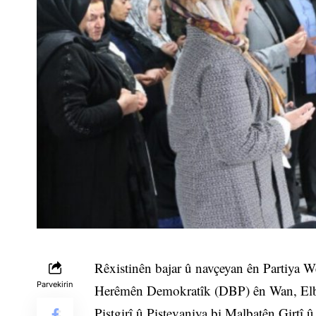
Rêxistinên bajar û navçeyan ên Partiya 
Parvekirin
Herêmên Demokratîk (DBP) ên Wan, Elb
Piştgirî û Piştevaniya bi Malbatên Gir