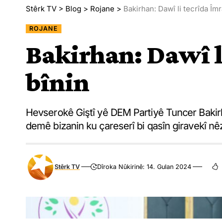
Stêrk TV
>
Blog
>
Rojane
>
Bakirhan: Dawî li tecrîda Îmr
ROJANE
Bakirhan: Dawî l
bînin
Hevserokê Giştî yê DEM Partiyê Tuncer Bakir
demê bizanin ku çareserî bi qasîn giravekî nê
Stêrk TV
Dîroka Nûkirinê: 14. Gulan 2024