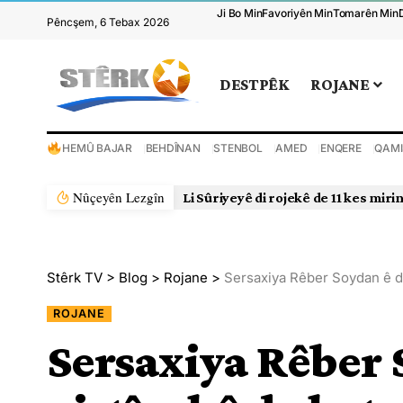
Ji Bo Min
Favoriyên Min
Tomarên Min
Pêncşem, 6 Tebax 2026
DESTPÊK
ROJANE
HEMÛ BAJAR
BEHDÎNAN
STENBOL
AMED
ENQERE
QAMI
Nûçeyên Lezgîn
Li Sûriyeyê di rojekê de 11 kes miri
Stêrk TV
>
Blog
>
Rojane
>
Sersaxiya Rêber Soydan ê di g
ROJANE
Sersaxiya Rêber 