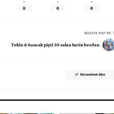
.
.
.
0
0
0
NÛÇEYA PIŞT RE
Tekîn û Suncak piştî 30 salan hatin berdan
Nirxandinek Bike