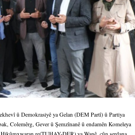
Wekhevî û Demokrasiyê ya Gelan (DEM Partî) û Partiya
ak, Colemêrg, Gever û Şemzînanê û endamên Komeleya
tî û Hikûmxwaran re(TUHAY-DER) ya Wanê, çûn serdana