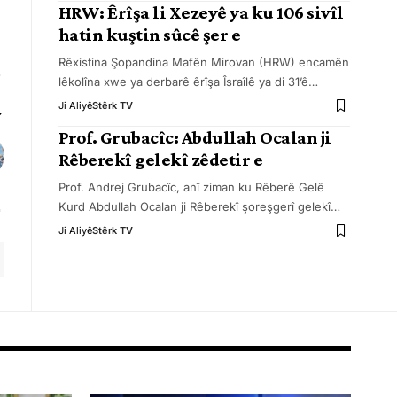
HRW: Êrîşa li Xezeyê ya ku 106 sivîl
hatin kuştin sûcê şer e
Rêxistina Şopandina Mafên Mirovan (HRW) encamên
lêkolîna xwe ya derbarê êrîşa Îsraîlê ya di 31’ê
…
Ji Aliyê
Stêrk TV
Prof. Grubacîc: Abdullah Ocalan ji
Rêberekî gelekî zêdetir e
Prof. Andrej Grubacîc, anî ziman ku Rêberê Gelê
Kurd Abdullah Ocalan ji Rêberekî şoreşgerî gelekî
…
Ji Aliyê
Stêrk TV