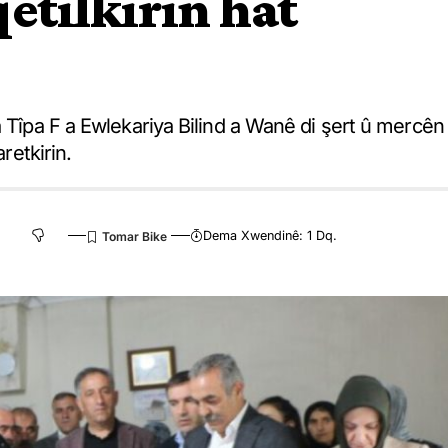
qetilkirin hat
a Tîpa F a Ewlekariya Bilind a Wanê di şert û mercên
retkirin.
Dema Xwendinê: 1 Dq.