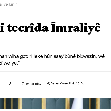
aliyê bînin
i tecrîda Îmraliyê
han wiha got: “Heke hûn asayîbûnê bixwazin, wê
zî we ye.”
Dema Xwendinê: 13 Dq.