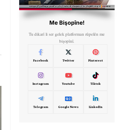
HD
00:37
Me Bişopîne!
Tu dikarî li ser gelek platforman rûpelên me
bişopînî.
Facebook
Twitter
Pinterest
Instagram
Youtube
Tiktok
Telegram
Google News
LinkedIn