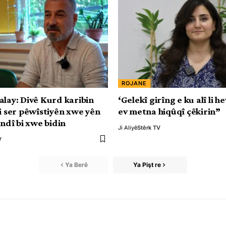
ROJANE
alay: Divê Kurd karibin
‘Gelekî girîng e ku alî li he
li ser pêwîstiyên xwe yên
ev metna hiqûqî çêkirin”
andî bi xwe bidin
Ji Aliyê
Stêrk TV
V
Ya Berê
Ya Pişt re