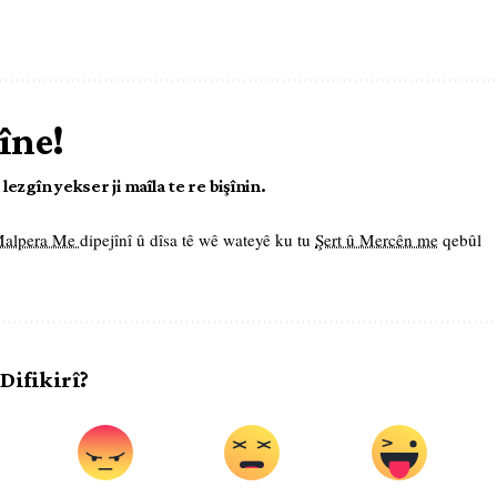
îne!
ezgîn yekser ji maîla te re bişînin.
 Malpera Me
dipejînî û dîsa tê wê wateyê ku tu
Şert û Mercên me
qebûl
 Difikirî?