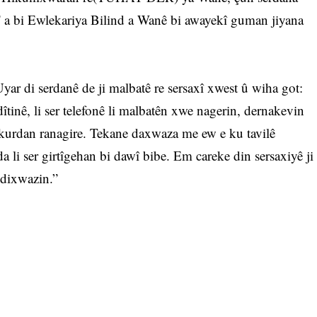
F a bi Ewlekariya Bilind a Wanê bi awayekî guman jiyana
di serdanê de ji malbatê re sersaxî xwest û wiha got:
dîtinê, li ser telefonê li malbatên xwe nagerin, dernakevin
rdan ranagire. Tekane daxwaza me ew e ku tavilê
da li ser girtîgehan bi dawî bibe. Em careke din sersaxiyê ji
 dixwazin.”