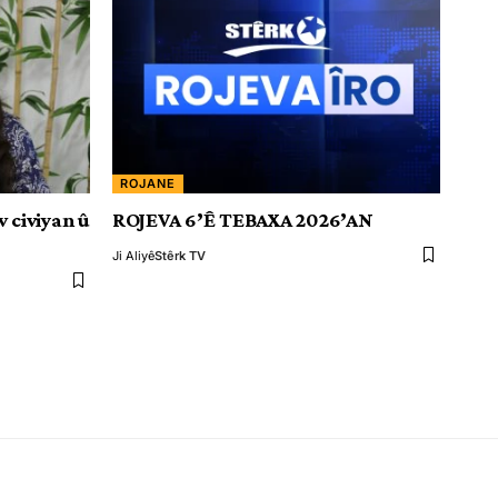
ROJANE
v civiyan û
ROJEVA 6’Ê TEBAXA 2026’AN
Ji Aliyê
Stêrk TV