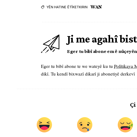
WAN
YÊN HATINE ÊTÎKETKIRIN
Ji me agahî bist
Eger tu bibî abone em ê nûçeyên l
Eger tu bibî abone te we wateyê ku tu
Polîtikaya
dikî. Tu kendî bixwazî dikarî ji abonetiyê derkevî
Çi