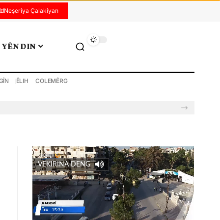
Neşeriya Çalakiyan
YÊN DIN
GÎN
ÊLIH
COLEMÊRG
VEKIRINA DENG