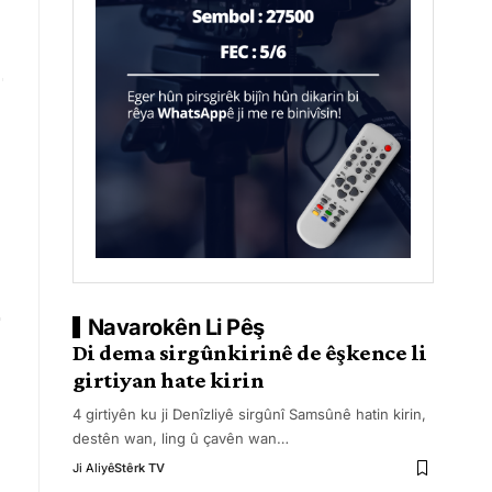
Navarokên Li Pêş
Di dema sirgûnkirinê de êşkence li
girtiyan hate kirin
4 girtiyên ku ji Denîzliyê sirgûnî Samsûnê hatin kirin,
destên wan, ling û çavên wan
…
Ji Aliyê
Stêrk TV