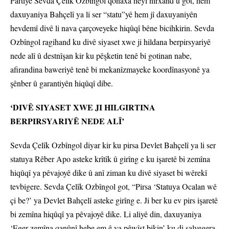
Partiyê Sevda Çelîk Ozbîngol qonaxa heyî nirxand û got, hem
daxuyaniya Bahçelî ya li ser “statu”yê hem jî daxuyaniyên
hevdemî divê li nava çarçoveyeke hiqûqî bêne bicihkirin. Sevda
Ozbîngol ragihand ku divê siyaset xwe ji hildana berpirsyariyê
nede alî û destnîşan kir ku pêşketin tenê bi gotinan nabe,
afirandina baweriyê tenê bi mekanîzmayeke koordînasyonê ya
şênber û garantiyên hiqûqî dibe.
‘DIVÊ SIYASET XWE JI HILGIRTINA
BERPIRSYARIYÊ NEDE ALÎ’
Sevda Çelîk Ozbîngol diyar kir ku pirsa Devlet Bahçelî ya li ser
statuya Rêber Apo asteke krîtîk û girîng e ku işaretê bi zemîna
hiqûqî ya pêvajoyê dike û anî ziman ku divê siyaset bi wêrekî
tevbigere. Sevda Çelîk Ozbîngol got, “Pirsa ‘Statuya Ocalan wê
çi be?’ ya Devlet Bahçelî asteke girîng e. Ji ber ku ev pirs işaretê
bi zemîna hiqûqî ya pêvajoyê dike. Li aliyê din, daxuyaniya
‘Eger zemîna qanûnî hebe em ê ya pêwîst bikin’ ku di salvegera