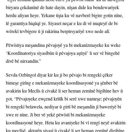
biryara çekdanînê de hate dayin, nîşan dide ku bendewariyek
herdu aliyan heye. Yekane tişta ku vê navberê bigire gotin nîne,
lê garantiya hiqûqî ye. Siyaset neçar e ku di vê nuqteyê de bi
wêrekî tevbigere û ji rakirina berpirsyariyê xwe nede alî.
Pêwîstiya meşandina pêvajoyê ya bi mekanîzmayeke ku weke
‘Koordînatoriya siyasîbûn û pêvajoya aştiyê’ li ser vê bingehê
divê bê nirxandin.”
Sevda Ozbîngol diyar kir ku ji bo pêvajo bi rengekî çêker
bimeşe girîng e mekanîzmayeke koordînasyonê ya şênber bê
avakirin ku Meclîs û civakê li ser heman zemînê bigihîne hev û
got, “Pêvajoyeke ewçend krîtîk bi serê xwe nameşe; pêvajoyên
bi rengekî belawela, nediyar û girtî bê meşandin jî baweriyê bi
xwe re nîne. Ji ber vê yekê pêwîstî bi mekanîzmayeke
koordînasyonê heye. Heta ku avaniyeke bi vî rengî neyê avakirin
ku meclîsê, aktorên siyasî û civakê li ser heman zemînê digihîne