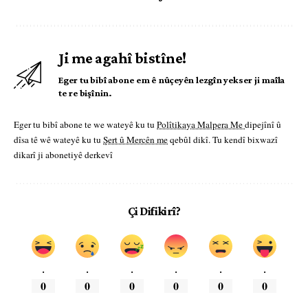
Ji me agahî bistîne!
Eger tu bibî abone em ê nûçeyên lezgîn yekser ji maîla
te re bişînin.
Eger tu bibî abone te we wateyê ku tu
Polîtikaya Malpera Me
dipejînî û
dîsa tê wê wateyê ku tu
Şert û Mercên me
qebûl dikî. Tu kendî bixwazî
dikarî ji abonetiyê derkevî
Çi Difikirî?
.
.
.
.
.
.
0
0
0
0
0
0