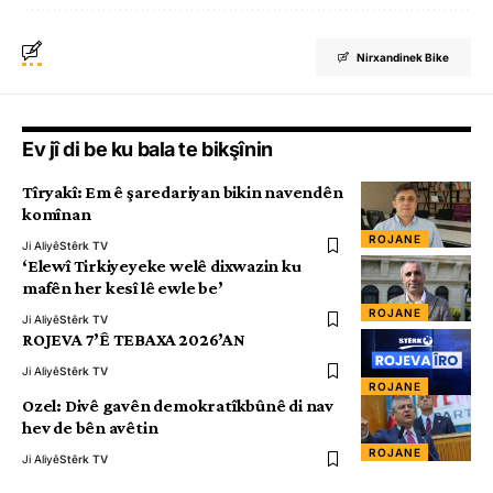
Nirxandinek Bike
Ev jî di be ku bala te bikşînin
Tîryakî: Em ê şaredariyan bikin navendên
komînan
ROJANE
Ji Aliyê
Stêrk TV
‘Elewî Tirkiyeyeke welê dixwazin ku
mafên her kesî lê ewle be’
ROJANE
Ji Aliyê
Stêrk TV
ROJEVA 7’Ê TEBAXA 2026’AN
Ji Aliyê
Stêrk TV
ROJANE
Ozel: Divê gavên demokratîkbûnê di nav
hev de bên avêtin
ROJANE
Ji Aliyê
Stêrk TV