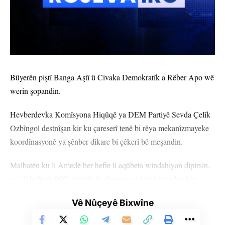
Bûyerên piştî Banga Aştî û Civaka Demokratîk a Rêber Apo wê
werin şopandin.
Hevberdevka Komîsyona Hiqûqê ya DEM Partiyê Sevda Çelîk
Ozbîngol destnîşan kir ku çareserî tenê bi rêya mekanîzmayeke
koordînasyonê ya şênber dikare bi çêkerî bê meşandin.
Malbatên ku li Amedê her hefte li aqûbeta windahiyan dipirsin,
wê di hefteya 900’emîn de bi daxwaza edaletê li qadan bin.
Endamê Komîsyona Windahiyan a Şaxê Amedê Firat Akdenîz
Vê Nûçeyê Bixwîne
got, “Lêgerîna li windayan êdî ne tenê lêgerîna li mafekî ye,
veguheriye qadeke berxwedanê.”