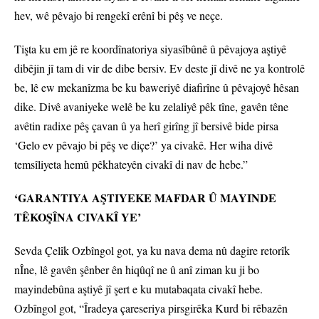
hev, wê pêvajo bi rengekî erênî bi pêş ve neçe.
Tişta ku em jê re koordînatoriya siyasîbûnê û pêvajoya aştiyê
dibêjin jî tam di vir de dibe bersiv. Ev deste jî divê ne ya kontrolê
be, lê ew mekanîzma be ku baweriyê diafirîne û pêvajoyê hêsan
dike. Divê avaniyeke welê be ku zelaliyê pêk tîne, gavên têne
avêtin radixe pêş çavan û ya herî girîng jî bersivê bide pirsa
‘Gelo ev pêvajo bi pêş ve diçe?’ ya civakê. Her wiha divê
temsîliyeta hemû pêkhateyên civakî di nav de hebe.”
‘GARANTIYA AŞTIYEKE MAFDAR Û MAYINDE
TÊKOŞÎNA CIVAKÎ YE’
Sevda Çelîk Ozbîngol got, ya ku nava dema nû dagire retorîk
nÎne, lê gavên şênber ên hiqûqî ne û anî ziman ku ji bo
mayindebûna aştiyê jî şert e ku mutabaqata civakî hebe.
Ozbîngol got, “Îradeya çareseriya pirsgirêka Kurd bi rêbazên