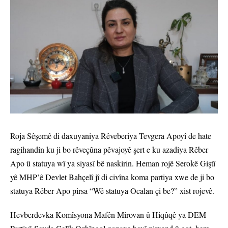
Roja Sêşemê di daxuyaniya Rêveberiya Tevgera Apoyî de hate
ragihandin ku ji bo rêveçûna pêvajoyê şert e ku azadiya Rêber
Apo û statuya wî ya siyasî bê naskirin. Heman rojê Serokê Giştî
yê MHP’ê Devlet Bahçelî jî di civîna koma partiya xwe de ji bo
statuya Rêber Apo pirsa “Wê statuya Ocalan çi be?” xist rojevê.
Hevberdevka Komîsyona Mafên Mirovan û Hiqûqê ya DEM