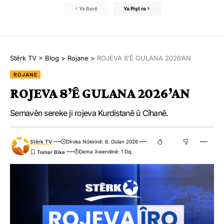
Ya Berê
Ya Pişt re
Stêrk TV
>
Blog
>
Rojane
>
ROJEVA 8’Ê GULANA 2026’AN
ROJANE
ROJEVA 8’Ê GULANA 2026’AN
Sernavên sereke ji rojeva Kurdistanê û Cîhanê.
Stêrk TV
Dîroka Nûkirinê: 8. Gulan 2026
Dema Xwendinê: 1 Dq.