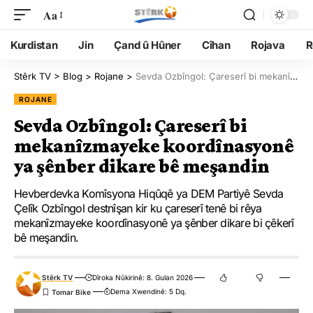
Aa
Kurdistan
Jin
Çand û Hûner
Cîhan
Rojava
R
Stêrk TV
>
Blog
>
Rojane
>
Sevda Ozbîngol: Çareserî bi mekanîzmayeke koordînasyonê ya şênber dikare bê meşandin
ROJANE
Sevda Ozbîngol: Çareserî bi
mekanîzmayeke koordînasyonê
ya şênber dikare bê meşandin
Hevberdevka Komîsyona Hiqûqê ya DEM Partiyê Sevda
Çelîk Ozbîngol destnîşan kir ku çareserî tenê bi rêya
mekanîzmayeke koordînasyonê ya şênber dikare bi çêkerî
bê meşandin.
Stêrk TV
Dîroka Nûkirinê: 8. Gulan 2026
Dema Xwendinê: 5 Dq.