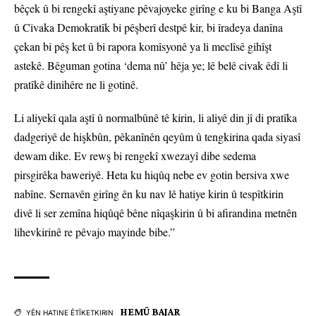
bêçek û bi rengekî aştiyane pêvajoyeke girîng e ku bi Banga Aştî
û Civaka Demokratîk bi pêşberî destpê kir, bi îradeya danîna
çekan bi pêş ket û bi rapora komîsyonê ya li meclîsê gihîşt
astekê. Bêguman gotina ‘dema nû’ hêja ye; lê belê civak êdî li
pratîkê dinihêre ne li gotinê.
Li aliyekî qala aştî û normalbûnê tê kirin, li aliyê din jî di pratîka
dadgeriyê de hişkbûn, pêkanînên qeyûm û tengkirina qada siyasî
dewam dike. Ev rewş bi rengekî xwezayî dibe sedema
pirsgirêka baweriyê. Heta ku hiqûq nebe ev gotin bersiva xwe
nabîne. Sernavên girîng ên ku nav lê hatiye kirin û tespîtkirin
divê li ser zemîna hiqûqê bêne nîqaşkirin û bi afirandina metnên
lihevkirinê re pêvajo mayinde bibe.”
HEMÛ BAJAR
YÊN HATINE ÊTÎKETKIRIN