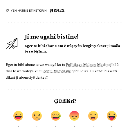
ŞIRNEX
YÊN HATINE ÊTÎKETKIRIN
Ji me agahî bistîne!
Eger tu bibî abone em ê nûçeyên lezgîn yekser ji maîla
te re bişînin.
Eger tu bibî abone te we wateyê ku tu
Polîtikaya Malpera Me
dipejînî û
dîsa tê wê wateyê ku tu
Şert û Mercên me
qebûl dikî. Tu kendî bixwazî
dikarî ji abonetiyê derkevî
Çi Difikirî?
.
.
.
.
.
.