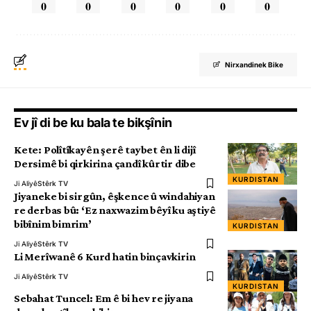
0
0
0
0
0
0
Nirxandinek Bike
Ev jî di be ku bala te bikşînin
Kete: Polîtîkayên şerê taybet ên li dijî
Dersimê bi qirkirina çandî kûrtir dibe
KURDISTAN
Ji Aliyê
Stêrk TV
Jiyaneke bi sirgûn, êşkence û windahiyan
re derbas bû: ‘Ez naxwazim bêyî ku aştiyê
bibînim bimrim’
KURDISTAN
Ji Aliyê
Stêrk TV
Li Merîwanê 6 Kurd hatin binçavkirin
Ji Aliyê
Stêrk TV
KURDISTAN
Sebahat Tuncel: Em ê bi hev re jiyana