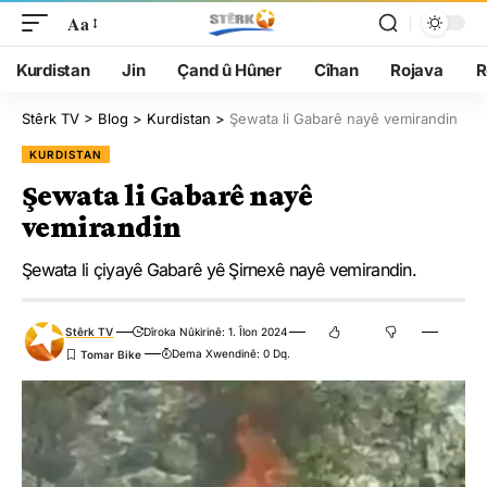
Aa
Kurdistan
Jin
Çand û Hûner
Cîhan
Rojava
R
Stêrk TV
>
Blog
>
Kurdistan
>
Şewata li Gabarê nayê vemirandin
KURDISTAN
Şewata li Gabarê nayê
vemirandin
Şewata li çiyayê Gabarê yê Şirnexê nayê vemirandin.
Stêrk TV
Dîroka Nûkirinê: 1. Îlon 2024
Dema Xwendinê: 0 Dq.