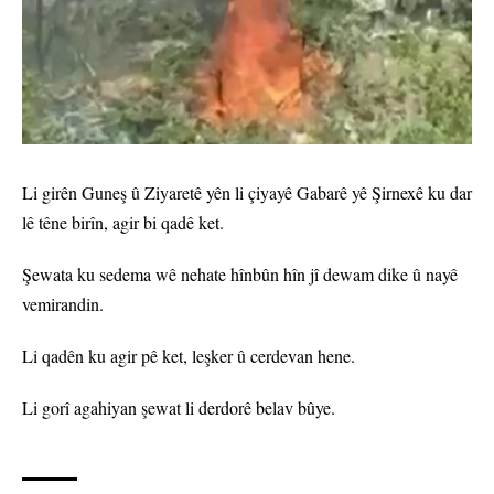
Li girên Guneş û Ziyaretê yên li çiyayê Gabarê yê Şirnexê ku dar
lê têne birîn, agir bi qadê ket.
Şewata ku sedema wê nehate hînbûn hîn jî dewam dike û nayê
vemirandin.
Li qadên ku agir pê ket, leşker û cerdevan hene.
Li gorî agahiyan şewat li derdorê belav bûye.