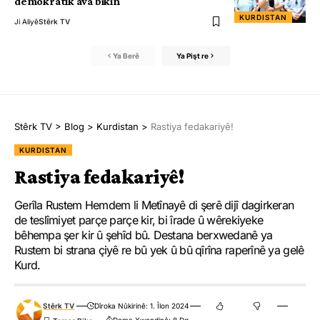
demokratîk ava bikin
KURDISTAN
Ji Aliyê
Stêrk TV
Ya Berê
Ya Pişt re
Stêrk TV
>
Blog
>
Kurdistan
>
Rastiya fedakariyê!
KURDISTAN
Rastiya fedakariyê!
Gerîla Rustem Hemdem li Metînayê di şerê dijî dagirkeran
de teslîmiyet parçe parçe kir, bi îrade û wêrekiyeke
bêhempa şer kir û şehîd bû. Destana berxwedanê ya
Rustem bi strana çiyê re bû yek û bû qîrîna raperînê ya gelê
Kurd.
Stêrk TV
Dîroka Nûkirinê: 1. Îlon 2024