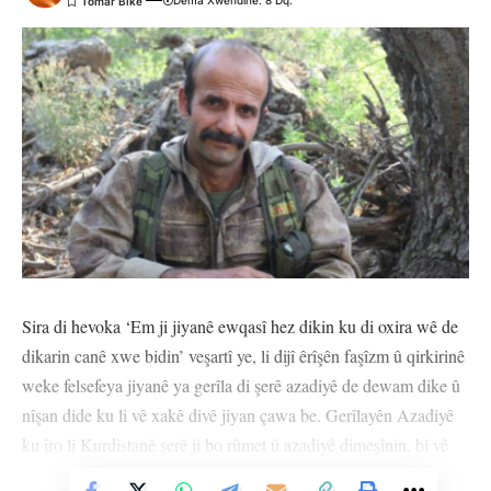
Dema Xwendinê: 8 Dq.
Sira di hevoka ‘Em ji jiyanê ewqasî hez dikin ku di oxira wê de
dikarin canê xwe bidin’ veşartî ye, li dijî êrîşên faşîzm û qirkirinê
weke felsefeya jiyanê ya gerîla di şerê azadiyê de dewam dike û
nîşan dide ku li vê xakê divê jiyan çawa be. Gerîlayên Azadiyê
ku îro li Kurdistanê şerê ji bo rûmet û azadiyê dimeşînin, bi vê
felsefeyê bedena xwe dikin kelehên berxwedanê, bersiva herî bi