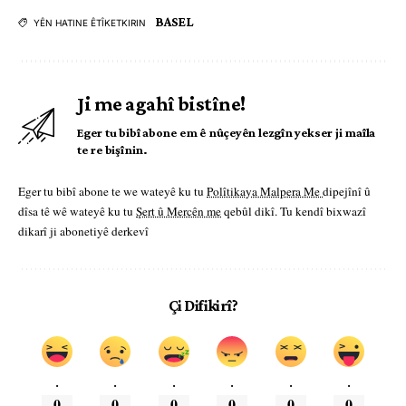
BASEL
YÊN HATINE ÊTÎKETKIRIN
Ji me agahî bistîne!
Eger tu bibî abone em ê nûçeyên lezgîn yekser ji maîla
te re bişînin.
Eger tu bibî abone te we wateyê ku tu
Polîtikaya Malpera Me
dipejînî û
dîsa tê wê wateyê ku tu
Şert û Mercên me
qebûl dikî. Tu kendî bixwazî
dikarî ji abonetiyê derkevî
Çi Difikirî?
.
.
.
.
.
.
0
0
0
0
0
0