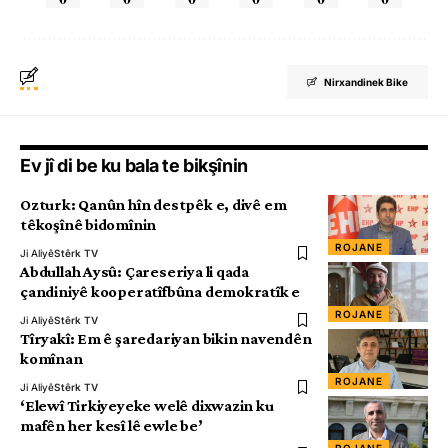
Nirxandinek Bike
Ev jî di be ku bala te bikşînin
Ozturk: Qanûn hîn destpêk e, divê em
têkoşînê bidomînin
ROJANE
Ji Aliyê
Stêrk TV
Abdullah Aysû: Çareseriya li qada
çandiniyê kooperatîfbûna demokratîk e
ROJANE
Ji Aliyê
Stêrk TV
Tîryakî: Em ê şaredariyan bikin navendên
komînan
ROJANE
Ji Aliyê
Stêrk TV
‘Elewî Tirkiyeyeke welê dixwazin ku
mafên her kesî lê ewle be’