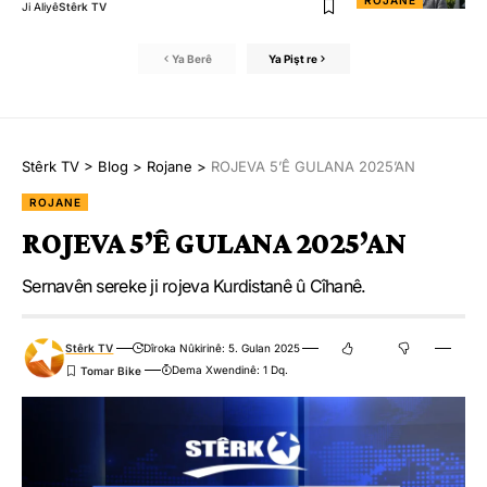
ROJANE
Ji Aliyê
Stêrk TV
Ya Berê
Ya Pişt re
Stêrk TV
>
Blog
>
Rojane
>
ROJEVA 5’Ê GULANA 2025’AN
ROJANE
ROJEVA 5’Ê GULANA 2025’AN
Sernavên sereke ji rojeva Kurdistanê û Cîhanê.
Stêrk TV
Dîroka Nûkirinê: 5. Gulan 2025
Dema Xwendinê: 1 Dq.