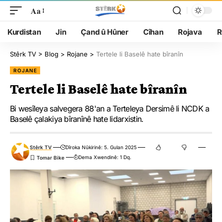
Aa
Kurdistan
Jin
Çand û Hûner
Cîhan
Rojava
R
Stêrk TV
>
Blog
>
Rojane
>
Tertele li Baselê hate bîranîn
ROJANE
Tertele li Baselê hate bîranîn
Bi wesîleya salvegera 88'an a Terteleya Dersimê li NCDK a
Baselê çalakiya bîranînê hate lidarxistin.
Stêrk TV
Dîroka Nûkirinê: 5. Gulan 2025
Dema Xwendinê: 1 Dq.