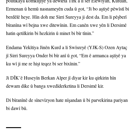
polîtîkaya komkujiyê ya dewleta Tirk a li ser Elewiyan, Kurdan,
Ermenan û hemû nasnameyên cuda û got, “Ji bo aştiyê pêwîstî bi
berdêlê heye. Hîn doh me Sirri Sureyya ji dest da. Em li pêşberî
bîranîna wî bejna xwe ditewînin. Em canên xwe yên li Dersimê
hatin qetilkirin bi hezkirin û minet bi bîr tînin.”
Endama Yekîtiya Jinên Kurd a li Swîsreyê (YJK-S) Ozen Aytaç
jî Sirri Sureyya Onder bi bîr anî û got, “Em ê armanca aştiyê ya
ku wî ji me re hişt teqez bi ser bixînin.”
Ji DÎK’ê Huseyîn Berkan Alper jî diyar kir ku qirkirin hîn
dewam dike û banga xwedîderketina li Dersimê kir.
Di bîranînê de sînevîzyon hate nîşandan û bi parvekirina pariyan
bi dawî bû.