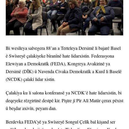
Bi wesîleya salvegera 88’an a Terteleya Dersimê li bajarê Basel
ê Swîsreyê çalakiyeke bîranînê hate lidarxistin. Federasyona
Elewiyan a Demokratîk (FEDA), Kongreya Avakirinê ya
Dersimê (DÎK) û Navenda Civaka Demokratîk a Kurd li Baselê
(NCDK) çalakî lidar xistin.
Çalakiya ku li salona konferansê ya NCDK’ê hate lidarxistin, bi
deqeyeke rêzgirtinê destpê kir. Piştre jî Pîr Alî Matûr çerax pêxist
û beşdar axivîn, peyam dan.
Berdevka FEDA’yê ya Swîsreyê Songul Çelîk bal kişand ser