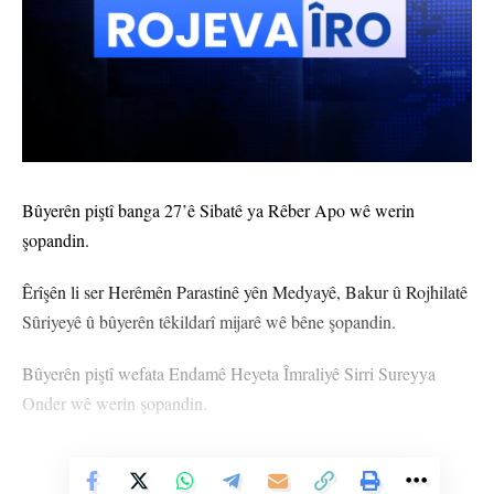
Bûyerên piştî banga 27’ê Sibatê ya Rêber Apo wê werin
şopandin.
Êrîşên li ser Herêmên Parastinê yên Medyayê, Bakur û Rojhilatê
Sûriyeyê û bûyerên têkildarî mijarê wê bêne şopandin.
Bûyerên piştî wefata Endamê Heyeta Îmraliyê Sirri Sureyya
Onder wê werin şopandin.
Niha dor hatiye wê yekê ku hêviyên aştiyê bigihêjin armanca
xwe û pirsgirêkeke kangrenbûyî bi dawî bibe. Ji bo bîranîna
Vê Nûçeyê Bixwîne