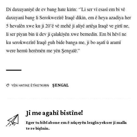
Di daxuyaniyê de ev bang hate kirin: ‘’Li ser vî esasî em bi vê
daxuyanî bang li Serokwezîrê Iraqê dikin, em ê heya azadiya her
5 hevalên xwe ku ji 20’ê vê mehê ji aliyê artêşa Iraqê ve girtî ne,
li ser piyan bin û dev ji çalakiyên xwe bernedin. Em bi hêvî ne
ku serokwezîrê Iraqê guh bide banga me, ji bo aşatî û aramî
were hemû herêmên me yên Şengalê.”
ŞENGAL
YÊN HATINE ÊTÎKETKIRIN
Ji me agahî bistîne!
Eger tu bibî abone em ê nûçeyên lezgîn yekser ji maîla
te re bişînin.