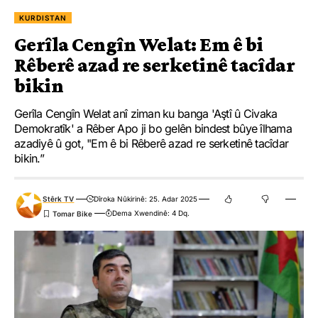
KURDISTAN
Gerîla Cengîn Welat: Em ê bi
Rêberê azad re serketinê tacîdar
bikin
Gerîla Cengîn Welat anî ziman ku banga 'Aştî û Civaka
Demokratîk' a Rêber Apo ji bo gelên bindest bûye îlhama
azadiyê û got, "Em ê bi Rêberê azad re serketinê tacîdar
bikin.”
Stêrk TV
Dîroka Nûkirinê: 25. Adar 2025
Dema Xwendinê: 4 Dq.