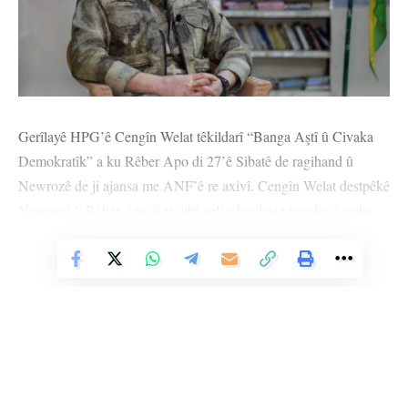
Gerîlayê HPG’ê Cengîn Welat têkildarî “Banga Aştî û Civaka
Demokratîk” a ku Rêber Apo di 27’ê Sibatê de ragihand û
Newrozê de ji ajansa me ANF’ê re axivî. Cengîn Welat destpêkê
Newrozê li Rêber Apo û tevahî gelên bindest pîroz kir û wiha
qala girîngiya Newrozê kir: “Eger em salnameya Kurdî binêrin
Vê Nûçeyê Bixwîne
wê bê dîtin ku Newroz bi çi awayî tê pîrozkirin. Di salnameya
Kurdî de tê gotin ku 1’ê Adarê weke destpêka saleke nû tê
pêşwazîkirin. 1’ê Adarê weke hatina biharê û nûbûna xwezeye
tê zanîn. Bi destana Kawayê Hesinka re ev roj weke rojekê
rizgariyê tê pîrozkirin. Serkeftina Kawayê Hesinkar hişt gelê
Kurd heta niha Newrozê weke rojekî berxwedanê pîroz bikin.”