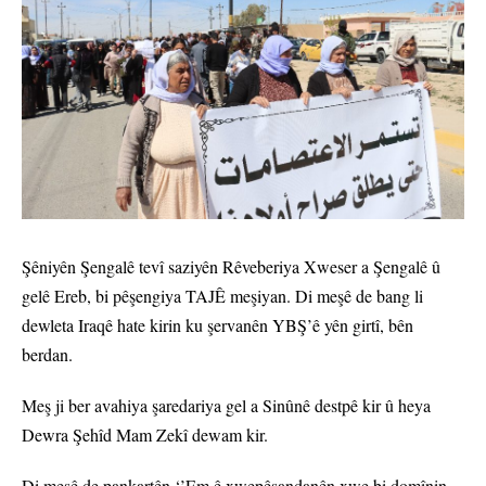
Şêniyên Şengalê tevî saziyên Rêveberiya Xweser a Şengalê û
gelê Ereb, bi pêşengiya TAJÊ meşiyan. Di meşê de bang li
dewleta Iraqê hate kirin ku şervanên YBŞ’ê yên girtî, bên
berdan.
Meş ji ber avahiya şaredariya gel a Sinûnê destpê kir û heya
Dewra Şehîd Mam Zekî dewam kir.
Di meşê de pankartên ‘’Em ê xwepêşandanên xwe bi domînin