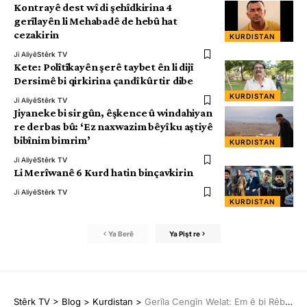
Kontrayê dest wî di şehîdkirina 4
gerîlayên li Mehabadê de hebû hat
cezakirin
KURDISTAN
Ji Aliyê
Stêrk TV
Kete: Polîtîkayên şerê taybet ên li dijî
Dersimê bi qirkirina çandî kûrtir dibe
KURDISTAN
Ji Aliyê
Stêrk TV
Jiyaneke bi sirgûn, êşkence û windahiyan
re derbas bû: ‘Ez naxwazim bêyî ku aştiyê
bibînim bimrim’
KURDISTAN
Ji Aliyê
Stêrk TV
Li Merîwanê 6 Kurd hatin binçavkirin
Ji Aliyê
Stêrk TV
KURDISTAN
Ya Berê
Ya Pişt re
Stêrk TV
>
Blog
>
Kurdistan
>
Gerîla Cengîn Welat: Em ê bi Rêberê azad re serketinê tacîdar bikin