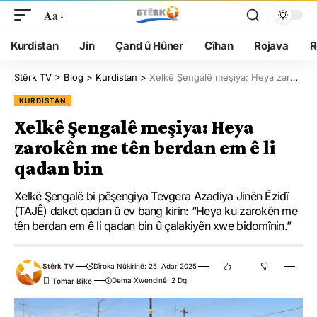
Aa
Kurdistan
Jin
Çand û Hûner
Cîhan
Rojava
R
Stêrk TV
>
Blog
>
Kurdistan
>
Xelkê Şengalê meşiya: Heya zarokên me tên berdan em ê li qadan bin
KURDISTAN
Xelkê Şengalê meşiya: Heya
zarokên me tên berdan em ê li
qadan bin
Xelkê Şengalê bi pêşengiya Tevgera Azadiya Jinên Êzidî
(TAJÊ) daket qadan û ev bang kirin: “Heya ku zarokên me
tên berdan em ê li qadan bin û çalakiyên xwe bidomînin.”
Stêrk TV
Dîroka Nûkirinê: 25. Adar 2025
Dema Xwendinê: 2 Dq.