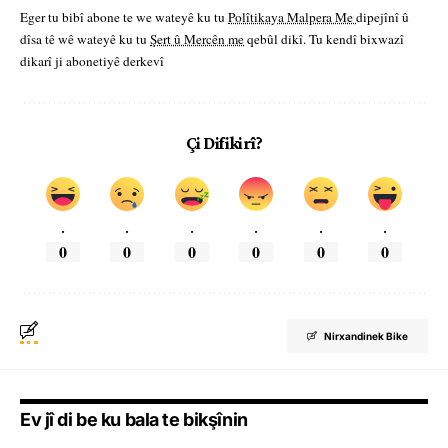
Eger tu bibî abone te we wateyê ku tu
Polîtikaya Malpera Me
dipejînî û
dîsa tê wê wateyê ku tu
Şert û Mercên me
qebûl dikî. Tu kendî bixwazî
dikarî ji abonetiyê derkevî
Çi Difikirî?
.
.
.
.
.
.
0
0
0
0
0
0
Nirxandinek Bike
Ev jî di be ku bala te bikşînin