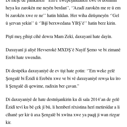
heya ku zarokên me neyên berdan’’, ‘’Azadî zarokên me re û em
bi zarokên xwe re ne’’ hatin hildan. Her wiha dirûşmeyên ‘’Gel
û şervan yekin’’ û ‘’Bijî berxwedana YBŞ’ê’’ hatin berz kirin.
Piştî meş gihişt cihê dewra Mam Zekî, daxuyanî hate dayîn.
Daxuyanî ji aliyê Hevserokê MXDŞ’ê Nayîf Şemo ve bi zimanê
Erebî hate xwendin.
Di destpêka daxuyaniyê de ev tişt hate gotin: ‘’Em weke gelê
Şengalê bi Êzidî û Erebên xwe ve bi vê daxuyaniyê rewşa ku îro
li Şengalê di qewime, radixin ber çavan.”
Di daxuyaniyê de hate destnîşankirin ku di sala 2014’an de gelê
Êzidî tevî ku bê çek jî bû, li hemberî rêxistina herî metirsîdar a li
cîhanê şer kir û axa Şengalê bi xwîna xwe ya paqij ji wan rizgar
kir.