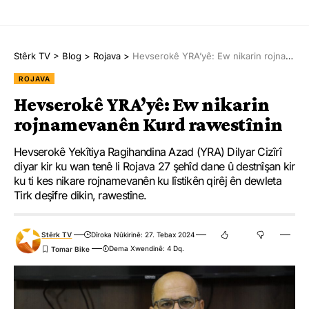
Stêrk TV
>
Blog
>
Rojava
>
Hevserokê YRA’yê: Ew nikarin rojnamevanên Kurd rawestînin
ROJAVA
Hevserokê YRA’yê: Ew nikarin
rojnamevanên Kurd rawestînin
Hevserokê Yekîtiya Ragihandina Azad (YRA) Dilyar Cizîrî
diyar kir ku wan tenê li Rojava 27 şehîd dane û destnîşan kir
ku ti kes nikare rojnamevanên ku lîstikên qirêj ên dewleta
Tirk deşîfre dikin, rawestîne.
Stêrk TV
Dîroka Nûkirinê: 27. Tebax 2024
Dema Xwendinê: 4 Dq.