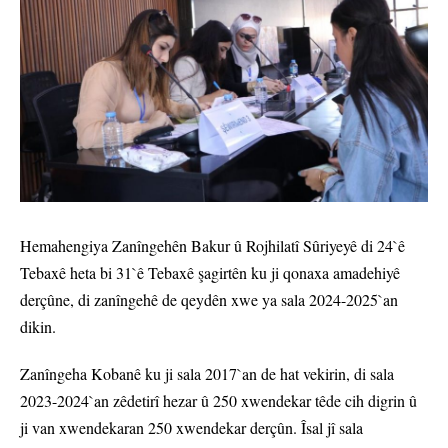
Hemahengiya Zanîngehên Bakur û Rojhilatî Sûriyeyê di 24`ê
Tebaxê heta bi 31`ê Tebaxê şagirtên ku ji qonaxa amadehiyê
derçûne, di zanîngehê de qeydên xwe ya sala 2024-2025`an
dikin.
Zanîngeha Kobanê ku ji sala 2017`an de hat vekirin, di sala
2023-2024`an zêdetirî hezar û 250 xwendekar têde cih digrin û
ji van xwendekaran 250 xwendekar derçûn. Îsal jî sala