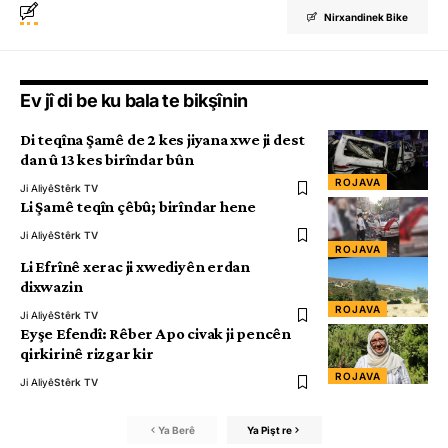
Nirxandinek Bike
Ev jî di be ku bala te bikşînin
Di teqîna Şamê de 2 kes jiyana xwe ji dest
dan û 13 kes birîndar bûn
ROJAVA
Ji Aliyê
Stêrk TV
Li Şamê teqîn çêbû; birîndar hene
Ji Aliyê
Stêrk TV
ROJAVA
Li Efrînê xerac ji xwediyên erdan
dixwazin
ROJAVA
Ji Aliyê
Stêrk TV
Eyşe Efendî: Rêber Apo civak ji pencên
qirkirinê rizgar kir
ROJAVA
Ji Aliyê
Stêrk TV
Ya Berê
Ya Pişt re