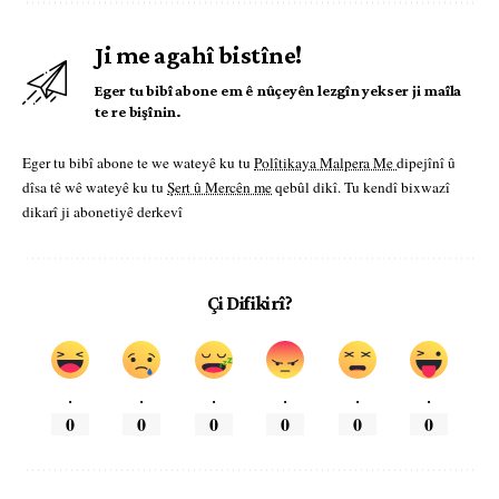
Ji me agahî bistîne!
Eger tu bibî abone em ê nûçeyên lezgîn yekser ji maîla
te re bişînin.
Eger tu bibî abone te we wateyê ku tu
Polîtikaya Malpera Me
dipejînî û
dîsa tê wê wateyê ku tu
Şert û Mercên me
qebûl dikî. Tu kendî bixwazî
dikarî ji abonetiyê derkevî
Çi Difikirî?
.
.
.
.
.
.
0
0
0
0
0
0