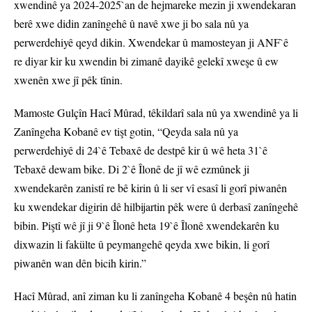
xwendinê ya 2024-2025`an de hejmareke mezin ji xwendekaran
berê xwe didin zanîngehê û navê xwe ji bo sala nû ya
perwerdehiyê qeyd dikin. Xwendekar û mamosteyan ji ANF`ê
re diyar kir ku xwendin bi zimanê dayikê gelekî xweşe û ew
xwenên xwe jî pêk tînin.
Mamoste Gulçîn Hacî Mûrad, têkildarî sala nû ya xwendinê ya li
Zanîngeha Kobanê ev tişt gotin, “Qeyda sala nû ya
perwerdehiyê di 24`ê Tebaxê de destpê kir û wê heta 31`ê
Tebaxê dewam bike. Di 2`ê Îlonê de jî wê ezmûnek ji
xwendekarên zanistî re bê kirin û li ser vî esasî li gorî piwanên
ku xwendekar digirin dê hilbijartin pêk were û derbasî zanîngehê
bibin. Piştî wê jî ji 9`ê Îlonê heta 19`ê Îlonê xwendekarên ku
dixwazin li fakülte û peymangehê qeyda xwe bikin, li gorî
piwanên wan dên bicih kirin.”
Hacî Mûrad, anî ziman ku li zanîngeha Kobanê 4 beşên nû hatin