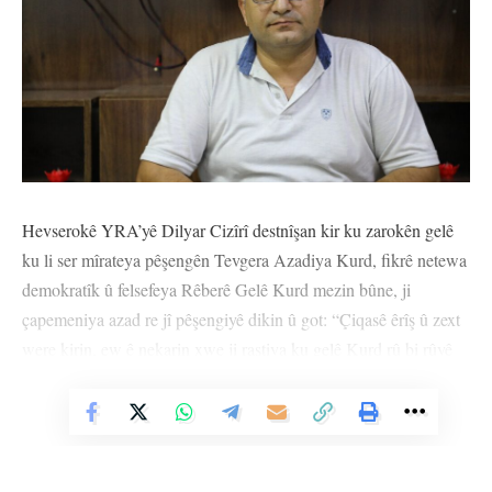
Hevserokê YRA’yê Dilyar Cizîrî destnîşan kir ku zarokên gelê
ku li ser mîrateya pêşengên Tevgera Azadiya Kurd, fikrê netewa
demokratîk û felsefeya Rêberê Gelê Kurd mezin bûne, ji
çapemeniya azad re jî pêşengiyê dikin û got: “Çiqasê êrîş û zext
were kirin, ew ê nekarin xwe ji rastiya ku gelê Kurd rû bi rûyê
qirkirinê ye, dûr bixînin.”
Vê Nûçeyê Bixwîne