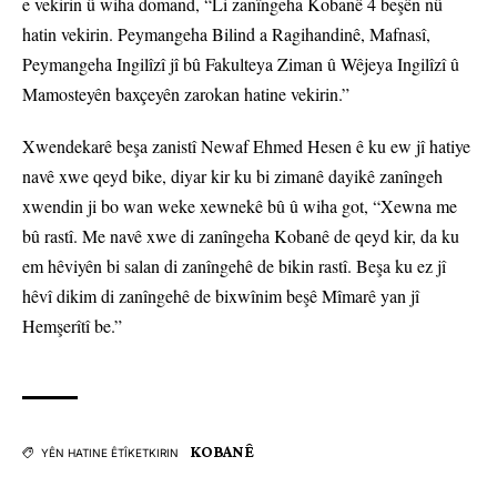
e vekirin û wiha domand, “Li zanîngeha Kobanê 4 beşên nû
hatin vekirin. Peymangeha Bilind a Ragihandinê, Mafnasî,
Peymangeha Ingilîzî jî bû Fakulteya Ziman û Wêjeya Ingilîzî û
Mamosteyên baxçeyên zarokan hatine vekirin.”
Xwendekarê beşa zanistî Newaf Ehmed Hesen ê ku ew jî hatiye
navê xwe qeyd bike, diyar kir ku bi zimanê dayikê zanîngeh
xwendin ji bo wan weke xewnekê bû û wiha got, “Xewna me
bû rastî. Me navê xwe di zanîngeha Kobanê de qeyd kir, da ku
em hêviyên bi salan di zanîngehê de bikin rastî. Beşa ku ez jî
hêvî dikim di zanîngehê de bixwînim beşê Mîmarê yan jî
Hemşerîtî be.”
KOBANÊ
YÊN HATINE ÊTÎKETKIRIN