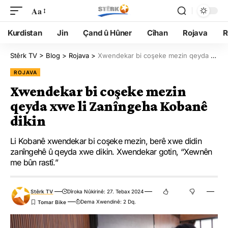
Aa
Kurdistan
Jin
Çand û Hûner
Cîhan
Rojava
R
Stêrk TV
>
Blog
>
Rojava
>
Xwendekar bi coşeke mezin qeyda xwe li Zanîngeha Kobanê dikin
ROJAVA
Xwendekar bi coşeke mezin
qeyda xwe li Zanîngeha Kobanê
dikin
Li Kobanê xwendekar bi coşeke mezin, berê xwe didin
zanîngehê û qeyda xwe dikin. Xwendekar gotin, “Xewnên
me bûn rastî.”
Stêrk TV
Dîroka Nûkirinê: 27. Tebax 2024
Dema Xwendinê: 2 Dq.