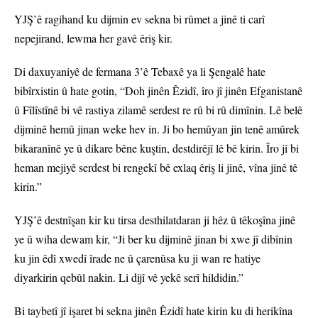
YJŞ’ê ragihand ku dijmin ev sekna bi rûmet a jinê ti carî
nepejirand, lewma her gavê êriş kir.
Di daxuyaniyê de fermana 3’ê Tebaxê ya li Şengalê hate
bibîrxistin û hate gotin, “Doh jinên Êzidî, îro jî jinên Efganistanê
û Fîlîstînê bi vê rastiya zilamê serdest re rû bi rû dimînin. Lê belê
dijminê hemû jinan weke hev in. Ji bo hemûyan jin tenê amûrek
bikaranînê ye û dikare bêne kuştin, destdirêjî lê bê kirin. Îro jî bi
heman mejiyê serdest bi rengekî bê exlaq êriş li jinê, vîna jinê tê
kirin.”
YJŞ’ê destnîşan kir ku tirsa desthilatdaran ji hêz û têkoşîna jinê
ye û wiha dewam kir, “Ji ber ku dijminê jinan bi xwe jî dibînin
ku jin êdî xwedî îrade ne û çarenûsa ku ji wan re hatiye
diyarkirin qebûl nakin. Li dijî vê yekê serî hildidin.”
Bi taybetî jî işaret bi sekna jinên Êzidî hate kirin ku di herikîna