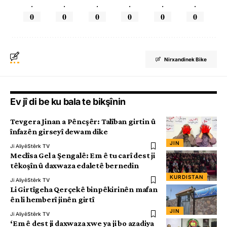
.
.
.
.
.
.
0
0
0
0
0
0
Nirxandinek Bike
Ev jî di be ku bala te bikşînin
Tevgera Jinan a Pêncşêr: Talîban girtin û
înfazên girseyî dewam dike
JIN
Ji Aliyê
Stêrk TV
Meclîsa Gel a Şengalê: Em ê tu carî dest ji
têkoşîn û daxwaza edaletê bernedin
KURDISTAN
Ji Aliyê
Stêrk TV
Li Girtîgeha Qerçekê binpêkirinên mafan
ên li hemberî jinên girtî
JIN
Ji Aliyê
Stêrk TV
‘Em ê dest ji daxwaza xwe ya ji bo azadiya