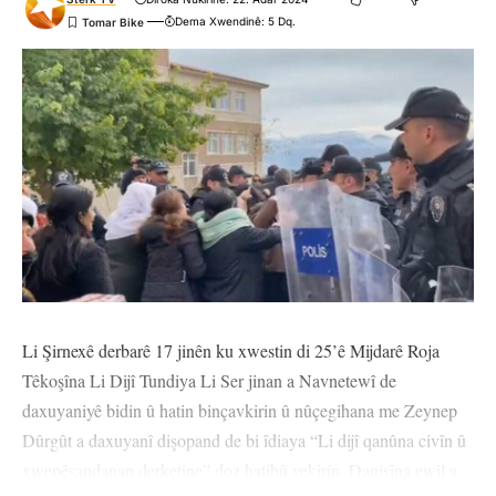
Dema Xwendinê: 5 Dq.
Li Şirnexê derbarê 17 jinên ku xwestin di 25’ê Mijdarê Roja
Têkoşîna Li Dijî Tundiya Li Ser jinan a Navnetewî de
daxuyaniyê bidin û hatin binçavkirin û nûçegihana me Zeynep
Dûrgût a daxuyanî dişopand de bi îdiaya “Li dijî qanûna civîn û
xwepêşandanan derketine” doz hatibû vekirin. Danişîna ewil a