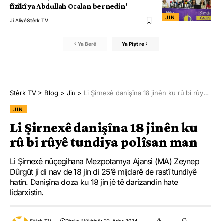
fîzîkî ya Abdullah Ocalan bernedin’
JIN
Ji Aliyê
Stêrk TV
Ya Berê
Ya Pişt re
Stêrk TV
>
Blog
>
Jin
>
Li Şirnexê danişîna 18 jinên ku rû bi rûyê tundiya polîsan man
JIN
Li Şirnexê danişîna 18 jinên ku
rû bi rûyê tundiya polîsan man
Li Şirnexê nûçegihana Mezpotamya Ajansi (MA) Zeynep
Dûrgût jî di nav de 18 jin di 25’ê mijdarê de rastî tundiyê
hatin. Danişîna doza ku 18 jin jê tê darizandin hate
lidarxistin.
Stêrk TV
Dîroka Nûkirinê: 22. Adar 2024