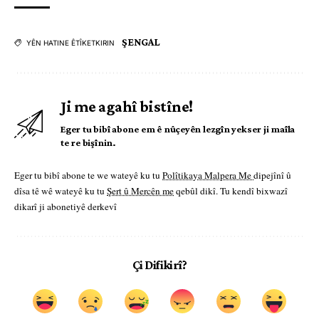
ŞENGAL
YÊN HATINE ÊTÎKETKIRIN
Ji me agahî bistîne!
Eger tu bibî abone em ê nûçeyên lezgîn yekser ji maîla
te re bişînin.
Eger tu bibî abone te we wateyê ku tu
Polîtikaya Malpera Me
dipejînî û
dîsa tê wê wateyê ku tu
Şert û Mercên me
qebûl dikî. Tu kendî bixwazî
dikarî ji abonetiyê derkevî
Çi Difikirî?