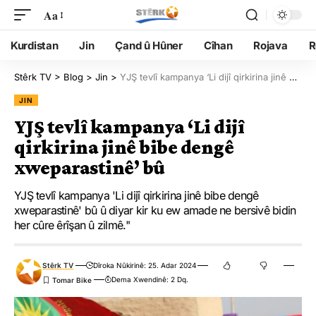
Aa
Kurdistan
Jin
Çand û Hûner
Cîhan
Rojava
R
Stêrk TV
>
Blog
>
Jin
>
YJŞ tevlî kampanya ‘Li dijî qirkirina jinê bibe dengê xweparastinê’ bû
JIN
YJŞ tevlî kampanya ‘Li dijî
qirkirina jinê bibe dengê
xweparastinê’ bû
YJŞ tevlî kampanya 'Li dijî qirkirina jinê bibe dengê
xweparastinê' bû û diyar kir ku ew amade ne bersivê bidin
her cûre êrîşan û zilmê."
Stêrk TV
Dîroka Nûkirinê: 25. Adar 2024
Dema Xwendinê: 2 Dq.