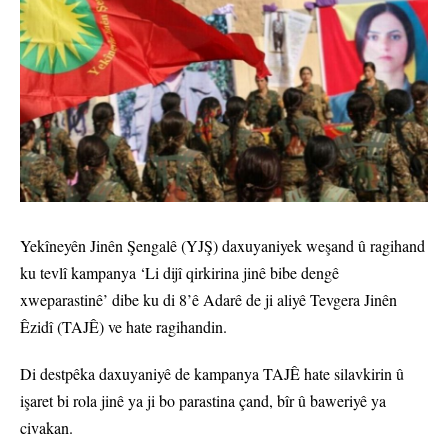
Yekîneyên Jinên Şengalê (YJŞ) daxuyaniyek weşand û ragihand
ku tevlî kampanya ‘Li dijî qirkirina jinê bibe dengê
xweparastinê’ dibe ku di 8’ê Adarê de ji aliyê Tevgera Jinên
Êzidî (TAJÊ) ve hate ragihandin.
Di destpêka daxuyaniyê de kampanya TAJÊ hate silavkirin û
işaret bi rola jinê ya ji bo parastina çand, bîr û baweriyê ya
civakan.