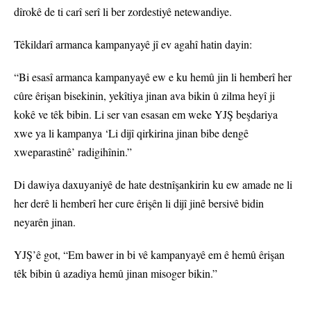
dîrokê de ti carî serî li ber zordestiyê netewandiye.
Têkildarî armanca kampanyayê jî ev agahî hatin dayin:
“Bi esasî armanca kampanyayê ew e ku hemû jin li hemberî her
cûre êrişan bisekinin, yekîtiya jinan ava bikin û zilma heyî ji
kokê ve têk bibin. Li ser van esasan em weke YJŞ beşdariya
xwe ya li kampanya ‘Li dijî qirkirina jinan bibe dengê
xweparastinê’ radigihînin.”
Di dawiya daxuyaniyê de hate destnîşankirin ku ew amade ne li
her derê li hemberî her cure êrişên li dijî jinê bersivê bidin
neyarên jinan.
YJŞ’ê got, “Em bawer in bi vê kampanyayê em ê hemû êrişan
têk bibin û azadiya hemû jinan misoger bikin.”