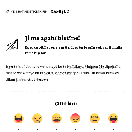
QAMIŞLO
YÊN HATINE ÊTÎKETKIRIN
Ji me agahî bistîne!
Eger tu bibî abone em ê nûçeyên lezgîn yekser ji maîla
te re bişînin.
Eger tu bibî abone te we wateyê ku tu
Polîtikaya Malpera Me
dipejînî û
dîsa tê wê wateyê ku tu
Şert û Mercên me
qebûl dikî. Tu kendî bixwazî
dikarî ji abonetiyê derkevî
Çi Difikirî?
.
.
.
.
.
.