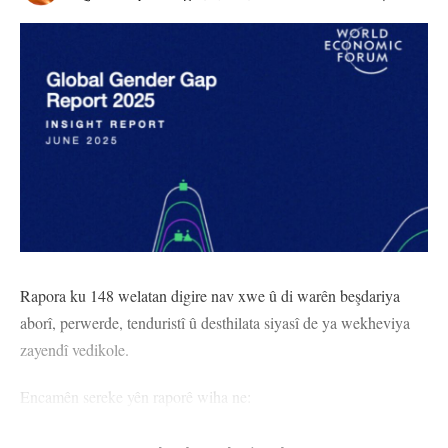
Rapora ku 148 welatan digire nav xwe û di warên beşdariya
aborî, perwerde, tenduristî û desthilata siyasî de ya wekheviya
zayendî vedikole.
Encamên sereke yên raporê wiha ne:
– Rêjeya wekheviya zayendî ya kurevî niha ji sedî 68.8 e, piştî