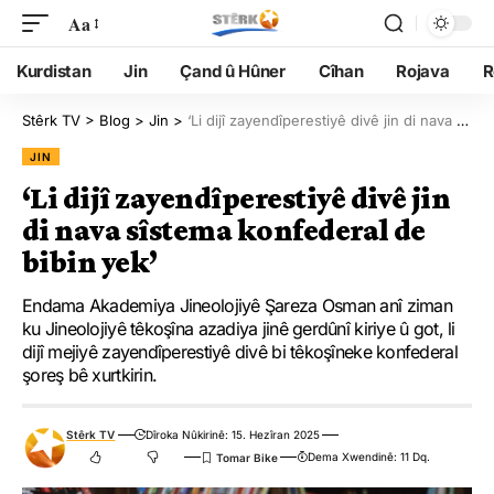
Aa
Kurdistan
Jin
Çand û Hûner
Cîhan
Rojava
R
Stêrk TV
>
Blog
>
Jin
>
‘Li dijî zayendîperestiyê divê jin di nava sîstema konfederal de bibin yek’
JIN
‘Li dijî zayendîperestiyê divê jin
di nava sîstema konfederal de
bibin yek’
Endama Akademiya Jineolojiyê Şareza Osman anî ziman
ku Jineolojiyê têkoşîna azadiya jinê gerdûnî kiriye û got, li
dijî mejiyê zayendîperestiyê divê bi têkoşîneke konfederal
şoreş bê xurtkirin.
Stêrk TV
Dîroka Nûkirinê: 15. Hezîran 2025
Dema Xwendinê: 11 Dq.