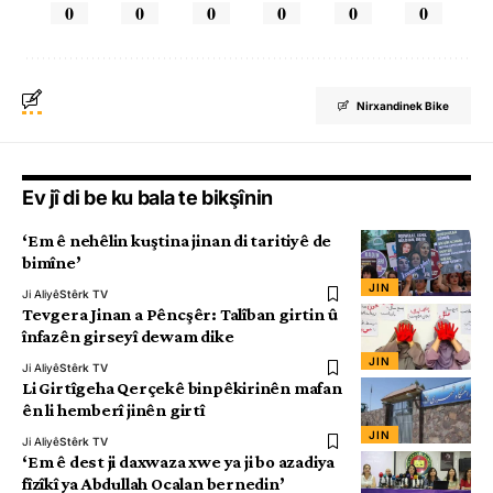
0
0
0
0
0
0
Nirxandinek Bike
Ev jî di be ku bala te bikşînin
‘Em ê nehêlin kuştina jinan di taritiyê de
bimîne’
JIN
Ji Aliyê
Stêrk TV
Tevgera Jinan a Pêncşêr: Talîban girtin û
înfazên girseyî dewam dike
JIN
Ji Aliyê
Stêrk TV
Li Girtîgeha Qerçekê binpêkirinên mafan
ên li hemberî jinên girtî
JIN
Ji Aliyê
Stêrk TV
‘Em ê dest ji daxwaza xwe ya ji bo azadiya
fîzîkî ya Abdullah Ocalan bernedin’