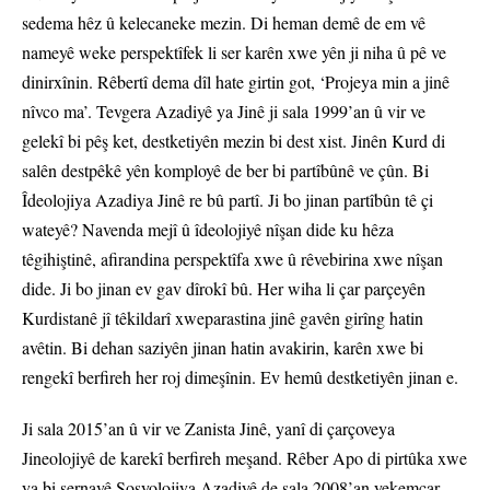
sedema hêz û kelecaneke mezin. Di heman demê de em vê
nameyê weke perspektîfek li ser karên xwe yên ji niha û pê ve
dinirxînin. Rêbertî dema dîl hate girtin got, ‘Projeya min a jinê
nîvco ma’. Tevgera Azadiyê ya Jinê ji sala 1999’an û vir ve
gelekî bi pêş ket, destketiyên mezin bi dest xist. Jinên Kurd di
salên destpêkê yên komployê de ber bi partîbûnê ve çûn. Bi
Îdeolojiya Azadiya Jinê re bû partî. Ji bo jinan partîbûn tê çi
wateyê? Navenda mejî û îdeolojiyê nîşan dide ku hêza
têgihiştinê, afirandina perspektîfa xwe û rêvebirina xwe nîşan
dide. Ji bo jinan ev gav dîrokî bû. Her wiha li çar parçeyên
Kurdistanê jî têkildarî xweparastina jinê gavên girîng hatin
avêtin. Bi dehan saziyên jinan hatin avakirin, karên xwe bi
rengekî berfireh her roj dimeşînin. Ev hemû destketiyên jinan e.
Ji sala 2015’an û vir ve Zanista Jinê, yanî di çarçoveya
Jineolojiyê de karekî berfireh meşand. Rêber Apo di pirtûka xwe
ya bi sernavê Sosyolojiya Azadiyê de sala 2008’an yekemcar