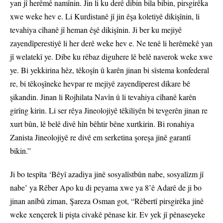
yan jî herêmê namînin. Jin li ku derê dibin bila bibin, pirsgirêka
xwe weke hev e. Li Kurdistanê jî jin êşa koletiyê dikişînin, li
tevahiya cîhanê jî heman êşê dikişînin. Ji ber ku mejiyê
zayendîperestiyê li her derê weke hev e. Ne tenê li herêmekê yan
jî welatekî ye. Dibe ku rêbaz diguhere lê belê naverok weke xwe
ye. Bi yekkirina hêz, têkoşîn û karên jinan bi sîstema konfederal
re, bi têkoşîneke hevpar re mejiyê zayendîperest dikare bê
şikandin. Jinan li Rojhilata Navîn û li tevahiya cîhanê karên
girîng kirin. Li ser rêya Jineolojiyê têkiliyên bi tevgerên jinan re
xurt bûn, lê belê divê hîn bêhtir bêne xurtkirin. Bi ronahiya
Zanista Jineolojiyê re divê em serketina şoreşa jinê garantî
bikin.”
Ji bo tespîta ‘Bêyî azadiya jinê sosyalîstbûn nabe, sosyalîzm jî
nabe’ ya Rêber Apo ku di peyama xwe ya 8’ê Adarê de ji bo
jinan anîbû ziman, Şareza Osman got, “Rêbertî pirsgirêka jinê
weke xençerek li pişta civakê pênase kir. Ev yek jî pênaseyeke