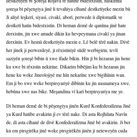
destketiyên bi Şoreşa Rojava re hatine bidestxistin, naskirina
şoreşa bi pêşengiya jinê li tevahiya cîhanê destketiyeke mezin bû
Ji aliyê leşkerî, siyasî, civakî, aborî, perwede û dîplomatîk ve
destketî hatin bidestxistin. Di heman demê de qanûna jinê hate
derxistin, jin xwe amade dikin ku hevpeymana civakî ya jinan
derxînin. Ev hemû destketiyên mezin e. Lê belê têrê nakin. Divê
her jinek ji perwerdeyê, ji rêxistiniyê sûdê werbigirin, tevlî
saziyên şoreşê bibin û xwe îfade bikin. Hîn jî bi hezaran jin hene
ku xwe bi rêxistin nekirine. Dikarim bibêjim ku bi hezaran jin
hene ku weke Jineolojiyê me hîn nekarîne xwe bigihînin wan.
Em ji bo xwe weke berpirsyariyê dibînin ku jin nasnameya xwe,
hebûna xwe nas bike. Meşandina vî karî berpirsyariya me ye.
Di heman demê de bi pêşengiya jinên Kurd Konfederalîzma Jinê
ya Kurd hatibe avakirin jî ev têrê nake. Di asta Rojhilata Navîn
de, di asta cîhanê de divê Konfederalîzma Jinê bê avakirin. Ji ber
ku em pirsgirêka jinê weke pirsgirêkên jinên ji neteweyên cuda