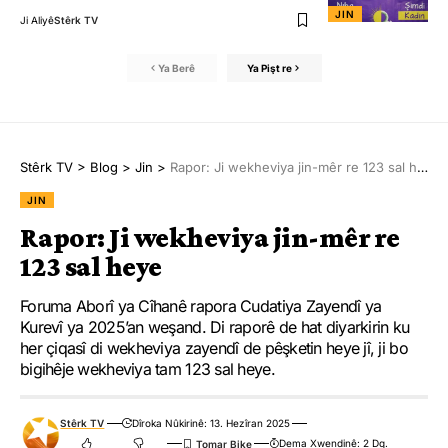
JIN
Ji Aliyê
Stêrk TV
Ya Berê
Ya Pişt re
Stêrk TV
>
Blog
>
Jin
>
Rapor: Ji wekheviya jin-mêr re 123 sal heye
JIN
Rapor: Ji wekheviya jin-mêr re
123 sal heye
Foruma Aborî ya Cîhanê rapora Cudatiya Zayendî ya
Kurevî ya 2025’an weşand. Di raporê de hat diyarkirin ku
her çiqasî di wekheviya zayendî de pêşketin heye jî, ji bo
bigihêje wekheviya tam 123 sal heye.
Stêrk TV
Dîroka Nûkirinê: 13. Hezîran 2025
Dema Xwendinê: 2 Dq.