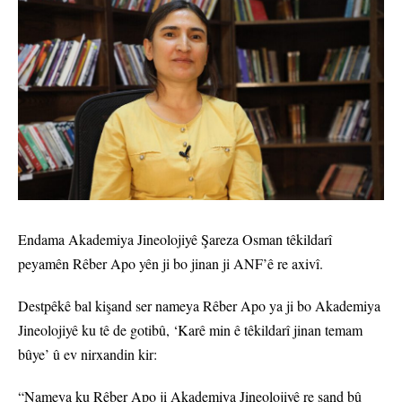
Endama Akademiya Jineolojiyê Şareza Osman têkildarî
peyamên Rêber Apo yên ji bo jinan ji ANF’ê re axivî.
Destpêkê bal kişand ser nameya Rêber Apo ya ji bo Akademiya
Jineolojiyê ku tê de gotibû, ‘Karê min ê têkildarî jinan temam
bûye’ û ev nirxandin kir:
“Nameya ku Rêber Apo ji Akademiya Jineolojiyê re şand bû