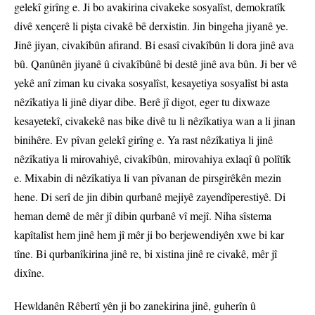
gelekî girîng e. Ji bo avakirina civakeke sosyalîst, demokratîk
divê xençerê li pişta civakê bê derxistin. Jin bingeha jiyanê ye.
Jinê jiyan, civakîbûn afirand. Bi esasî civakîbûn li dora jinê ava
bû. Qanûnên jiyanê û civakîbûnê bi destê jinê ava bûn. Ji ber vê
yekê anî ziman ku civaka sosyalîst, kesayetiya sosyalîst bi asta
nêzîkatiya li jinê diyar dibe. Berê jî digot, eger tu dixwaze
kesayetekî, civakekê nas bike divê tu li nêzîkatiya wan a li jinan
binihêre. Ev pîvan gelekî girîng e. Ya rast nêzîkatiya li jinê
nêzîkatiya li mirovahiyê, civakîbûn, mirovahiya exlaqî û polîtîk
e. Mixabin di nêzîkatiya li van pîvanan de pirsgirêkên mezin
hene. Di serî de jin dibin qurbanê mejiyê zayendîperestiyê. Di
heman demê de mêr jî dibin qurbanê vî mejî. Niha sîstema
kapîtalîst hem jinê hem jî mêr ji bo berjewendiyên xwe bi kar
tîne. Bi qurbanîkirina jinê re, bi xistina jinê re civakê, mêr jî
dixîne.
Hewldanên Rêbertî yên ji bo zanekirina jinê, guherîn û