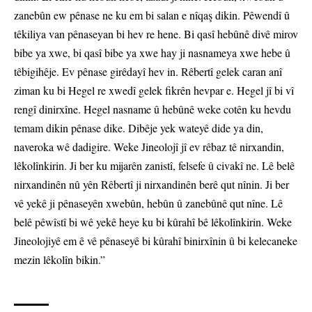
zanebûn ew pênase ne ku em bi salan e nîqaş dikin. Pêwendî û
têkiliya van pênaseyan bi hev re hene. Bi qasî hebûnê divê mirov
bibe ya xwe, bi qasî bibe ya xwe hay ji nasnameya xwe hebe û
têbigihêje. Ev pênase girêdayî hev in. Rêbertî gelek caran anî
ziman ku bi Hegel re xwedî gelek fikrên hevpar e. Hegel jî bi vî
rengî dinirxîne. Hegel nasname û hebûnê weke cotên ku hevdu
temam dikin pênase dike. Dibêje yek wateyê dide ya din,
naveroka wê dadigire. Weke Jineolojî jî ev rêbaz tê nirxandin,
lêkolînkirin. Ji ber ku mijarên zanistî, felsefe û civakî ne. Lê belê
nirxandinên nû yên Rêbertî ji nirxandinên berê qut nînin. Ji ber
vê yekê ji pênaseyên xwebûn, hebûn û zanebûnê qut nîne. Lê
belê pêwîstî bi wê yekê heye ku bi kûrahî bê lêkolînkirin. Weke
Jineolojiyê em ê vê pênaseyê bi kûrahî binirxînin û bi kelecaneke
mezin lêkolîn bikin.”