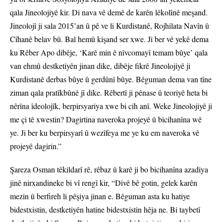
qala Jineolojiyê kir. Di nava vê demê de karên lêkolînê meşand.
Jineolojî ji sala 2015’an û pê ve li Kurdistanê, Rojhilata Navîn û
Cîhanê belav bû. Bal hemû kişand ser xwe. Ji ber vê yekê dema
ku Rêber Apo dibêje, ‘Karê min ê nîvcomayî temam bûye’ qala
van ehmû destketiyên jinan dike, dibêje fikrê Jineolojiyê ji
Kurdistanê derbas bûye û gerdûnî bûye. Bêguman dema van tîne
ziman qala pratîkbûnê jî dike. Rêbertî ji pênase û teoriyê heta bi
nêrîna îdeolojîk, berpirsyariya xwe bi cih anî. Weke Jineolojiyê ji
me çi tê xwestin? Dagirtina naveroka projeyê û bicihanîna wê
ye. Ji ber ku berpirsyarî û wezîfeya me ye ku em naveroka vê
projeyê dagirin.”
Şareza Osman têkildarî rê, rêbaz û karê ji bo bicihanîna azadiya
jinê nirxandineke bi vî rengî kir, “Divê bê gotin, gelek karên
mezin û berfireh li pêşiya jinan e. Bêguman asta ku hatiye
bidestxistin, destketiyên hatine bidestxistin hêja ne. Bi taybetî