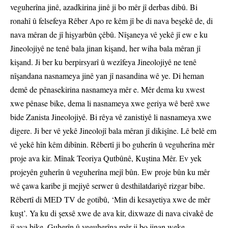
veguherîna jinê, azadkirina jinê ji bo mêr jî derbas dibû. Bi
ronahî û felsefeya Rêber Apo re kêm jî be di nava beşekê de, di
nava mêran de jî hişyarbûn çêbû. Nîşaneya vê yekê jî ew e ku
Jineolojiyê ne tenê bala jinan kişand, her wiha bala mêran jî
kişand. Ji ber ku berpirsyarî û wezîfeya Jineolojiyê ne tenê
nîşandana nasnameya jinê yan jî nasandina wê ye. Di heman
demê de pênasekirina nasnameya mêr e. Mêr dema ku xwest
xwe pênase bike, dema li nasnameya xwe geriya wê berê xwe
bide Zanista Jineolojiyê. Bi rêya vê zanistiyê li nasnameya xwe
digere. Ji ber vê yekê Jineolojî bala mêran jî dikişîne. Lê belê em
vê yekê hîn kêm dibînin. Rêbertî ji bo guherîn û veguherîna mêr
proje ava kir. Mînak Teoriya Qutbûnê, Kuştina Mêr. Ev yek
projeyên guherîn û veguherîna mejî bûn. Ew proje bûn ku mêr
wê çawa karibe ji mejiyê serwer û desthilatdariyê rizgar bibe.
Rêbertî di MED TV de gotibû, ‘Min di kesayetiya xwe de mêr
kuşt’. Ya ku di şexsê xwe de ava kir, dixwaze di nava civakê de
jî ava bike. Guherîn û veguherîna mêr ji bo jinan weke