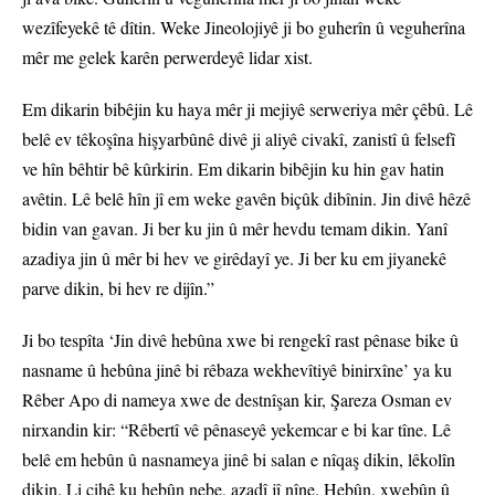
wezîfeyekê tê dîtin. Weke Jineolojiyê ji bo guherîn û veguherîna
mêr me gelek karên perwerdeyê lidar xist.
Em dikarin bibêjin ku haya mêr ji mejiyê serweriya mêr çêbû. Lê
belê ev têkoşîna hişyarbûnê divê ji aliyê civakî, zanistî û felsefî
ve hîn bêhtir bê kûrkirin. Em dikarin bibêjin ku hin gav hatin
avêtin. Lê belê hîn jî em weke gavên biçûk dibînin. Jin divê hêzê
bidin van gavan. Ji ber ku jin û mêr hevdu temam dikin. Yanî
azadiya jin û mêr bi hev ve girêdayî ye. Ji ber ku em jiyanekê
parve dikin, bi hev re dijîn.”
Ji bo tespîta ‘Jin divê hebûna xwe bi rengekî rast pênase bike û
nasname û hebûna jinê bi rêbaza wekhevîtiyê binirxîne’ ya ku
Rêber Apo di nameya xwe de destnîşan kir, Şareza Osman ev
nirxandin kir: “Rêbertî vê pênaseyê yekemcar e bi kar tîne. Lê
belê em hebûn û nasnameya jinê bi salan e nîqaş dikin, lêkolîn
dikin. Li cihê ku hebûn nebe, azadî jî nîne. Hebûn, xwebûn û