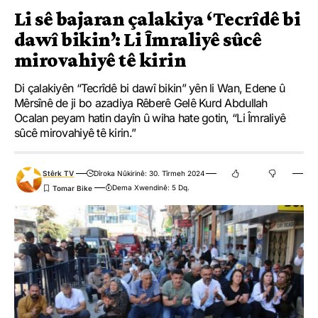
Li sê bajaran çalakiya ‘Tecrîdê bi
Bîral a li ber girtîgehê axivî, bal kişand ser astengiyên li ber mafê
rêxistinkirin û îfadeyê ya ku bûye şermeke Tirkiyeyê û wiha got:
dawî bikin’: Li Îmraliyê sûcê
“Bi ya min ji bo ku em bigihijin rojên baştir divê hin berdêl
mirovahiyê tê kirin
werin dayin. Li pêşberî bi hezaran girtiyên li girtîgehan, dibe ku
Di çalakiyên “Tecrîdê bi dawî bikin” yên li Wan, Edene û
cezayê ku em dikarin bêjin gelekî watedar nebe. Hêvî dikim ku
Mêrsînê de ji bo azadiya Rêberê Gelê Kurd Abdullah
bi vê boneyê raya giştî û mûxalefet ji bo rojên xweştir dest bidin
Ocalan peyam hatin dayîn û wiha hate gotin, “Li Îmraliyê
hev û ji bo bihêztirbûnê bikarin biaxivin. Niha bi xatirê herkesê.”
sûcê mirovahiyê tê kirin.”
Stêrk TV
Dîroka Nûkirinê: 30. Tîrmeh 2024
Dema Xwendinê: 5 Dq.
STENBOL
YÊN HATINE ÊTÎKETKIRIN
Ji me agahî bistîne!
Eger tu bibî abone em ê nûçeyên lezgîn yekser ji maîla
te re bişînin.