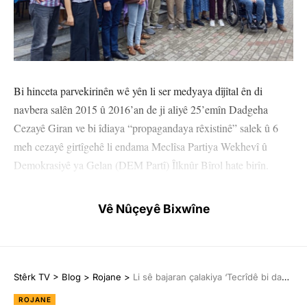
Bi hinceta parvekirinên wê yên li ser medyaya dîjîtal ên di
navbera salên 2015 û 2016’an de ji aliyê 25’emîn Dadgeha
Cezayê Giran ve bi îdiaya “propagandaya rêxistinê” salek û 6
meh cezayê girtîgehê li endama Meclîsa Partiya Wekhevî û
Demokrasiyê ya Gelan (DEM Partî) Îlknûr Bîrol hate birîn.
Bîrol li ser teqezbûna ceza hate girtin û ew birin Girtîgeha Jinan
Vê Nûçeyê Bixwîne
a Gebzeyê. Ji bilî endamên DEM Partiyê, Hevberdevkên
Kongreya Demokratîk a Gelan (HDK) Cengîz Çîçek û Esengul
Demîr, Serokê Giştî yê Partiya Tevgera Kedkar (EHP) Hakan
Ozturk û endama Lijneya Rêveberiya Navendî (MYK) ya DEM
Stêrk TV
>
Blog
>
Rojane
>
Li sê bajaran çalakiya ‘Tecrîdê bi dawî bikin’: Li Îmraliyê sûcê mirovahiyê tê kirin
Partiyê Elîf Bûlût jî ji bo piştevaniyê hatin ber girtîgehê.
ROJANE