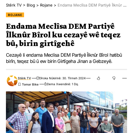
Stêrk TV
>
Blog
>
Rojane
>
Endama Meclîsa DEM Partiyê Îlknûr Bîrol ku cezayê wê teqez bû, birin girtîgehê
ROJANE
Endama Meclîsa DEM Partiyê
Îlknûr Bîrol ku cezayê wê teqez
bû, birin girtîgehê
Cezayê li endama Meclisa DEM Partiyê Îlknûr Bîrol hatibû
birîn, teqez bû û ew birin Girtîgeha Jinan a Gebzeyê.
Stêrk TV
Dîroka Nûkirinê: 30. Tîrmeh 2024
Dema Xwendinê: 1 Dq.