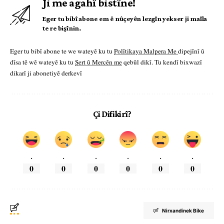
Ji me agahî bistîne!
Eger tu bibî abone em ê nûçeyên lezgîn yekser ji maîla
te re bişînin.
Eger tu bibî abone te we wateyê ku tu
Polîtikaya Malpera Me
dipejînî û
dîsa tê wê wateyê ku tu
Şert û Mercên me
qebûl dikî. Tu kendî bixwazî
dikarî ji abonetiyê derkevî
Çi Difikirî?
.
.
.
.
.
.
0
0
0
0
0
0
Nirxandinek Bike