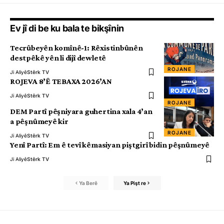
Ev jî di be ku bala te bikşînin
Tecrûbeyên komînê-1: Rêxistinbûnên
destpêkê yên li dijî dewletê
ROJANE
Ji Aliyê
Stêrk TV
ROJEVA 8’Ê TEBAXA 2026’AN
Ji Aliyê
Stêrk TV
ROJANE
DEM Partî pêşniyara guhertina xala 4’an
a pêşnûmeyê kir
ROJANE
Ji Aliyê
Stêrk TV
Yenî Partî: Em ê tevî kêmasiyan piştgirî bidin pêşnûmeyê
Ji Aliyê
Stêrk TV
Ya Berê
Ya Pişt re