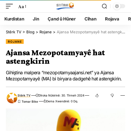
Aa
Kurdistan
Jin
Çand û Hûner
Cîhan
Rojava
R
Stêrk TV
>
Blog
>
Rojane
>
Ajansa Mezopotamyayê hat astengkirin
ROJANE
Ajansa Mezopotamyayê hat
astengkirin
Gihiştina malpera “mezopotamyaajansi.net” ya Ajansa
Mezopotamyayê (MA) bi biryara dadgehê hat astengkirin.
Stêrk TV
Dîroka Nûkirinê: 30. Tîrmeh 2024
Dema Xwendinê: 0 Dq.