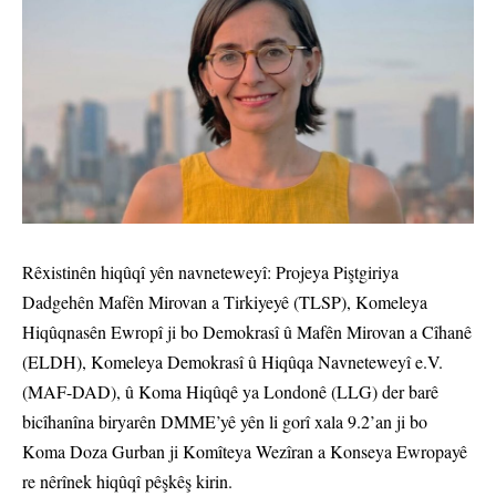
Rêxistinên hiqûqî yên navneteweyî: Projeya Piştgiriya
Dadgehên Mafên Mirovan a Tirkiyeyê (TLSP), Komeleya
Hiqûqnasên Ewropî ji bo Demokrasî û Mafên Mirovan a Cîhanê
(ELDH), Komeleya Demokrasî û Hiqûqa Navneteweyî e.V.
(MAF-DAD), û Koma Hiqûqê ya Londonê (LLG) der barê
bicîhanîna biryarên DMME’yê yên li gorî xala 9.2’an ji bo
Koma Doza Gurban ji Komîteya Wezîran a Konseya Ewropayê
re nêrînek hiqûqî pêşkêş kirin.