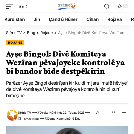
Aa
Kurdistan
Jin
Çand û Hûner
Cîhan
Rojava
R
Stêrk TV
>
Blog
>
Rojane
>
Ayşe Bîngol: Divê Komîteya Wezîran pêvajoyeke kontrolê ya bi bandor bide destpêkirin
ROJANE
Ayşe Bîngol: Divê Komîteya
Wezîran pêvajoyeke kontrolê ya
bi bandor bide destpêkirin
Parêzer Ayşe Bîngol destnîşan kir ku di mijara 'mafê hêviyê'
de divê Komîteya Wezîran pêvajoya kontrolê hîn bi xurtî
bimeşîne.
Stêrk TV
Dîroka Nûkirinê: 22. Tebax 2025
Dema Xwendinê: 6 Dq.