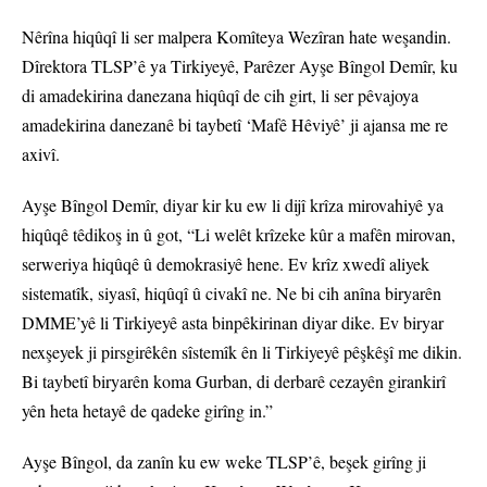
Nêrîna hiqûqî li ser malpera Komîteya Wezîran hate weşandin.
Dîrektora TLSP’ê ya Tirkiyeyê, Parêzer Ayşe Bîngol Demîr, ku
di amadekirina danezana hiqûqî de cih girt, li ser pêvajoya
amadekirina danezanê bi taybetî ‘Mafê Hêviyê’ ji ajansa me re
axivî.
Ayşe Bîngol Demîr, diyar kir ku ew li dijî krîza mirovahiyê ya
hiqûqê têdikoş in û got, “Li welêt krîzeke kûr a mafên mirovan,
serweriya hiqûqê û demokrasiyê hene. Ev krîz xwedî aliyek
sistematîk, siyasî, hiqûqî û civakî ne. Ne bi cih anîna biryarên
DMME’yê li Tirkiyeyê asta binpêkirinan diyar dike. Ev biryar
nexşeyek ji pirsgirêkên sîstemîk ên li Tirkiyeyê pêşkêşî me dikin.
Bi taybetî biryarên koma Gurban, di derbarê cezayên girankirî
yên heta hetayê de qadeke girîng in.”
Ayşe Bîngol, da zanîn ku ew weke TLSP’ê, beşek girîng ji