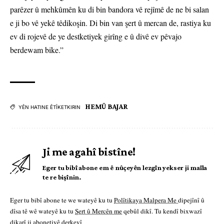
parêzer û mehkûmên ku di bin bandora vê rejîmê de ne bi salan
e ji bo vê yekê têdikoşin. Di bin van şert û mercan de, rastiya ku
ev di rojevê de ye destketiyek girîng e û divê ev pêvajo
berdewam bike.”
HEMÛ BAJAR
YÊN HATINE ÊTÎKETKIRIN
Ji me agahî bistîne!
Eger tu bibî abone em ê nûçeyên lezgîn yekser ji maîla
te re bişînin.
Eger tu bibî abone te we wateyê ku tu
Polîtikaya Malpera Me
dipejînî û
dîsa tê wê wateyê ku tu
Şert û Mercên me
qebûl dikî. Tu kendî bixwazî
dikarî ji abonetiyê derkevî