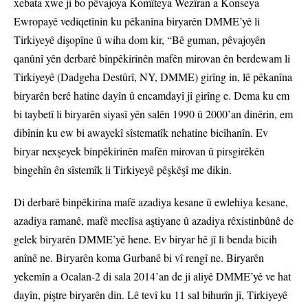
xebata xwe ji bo pêvajoya Komîteya Wezîran a Konseya
Ewropayê vediqetînin ku pêkanîna biryarên DMME’yê li
Tirkiyeyê dişopîne û wiha dom kir, “Bê guman, pêvajoyên
qanûnî yên derbarê binpêkirinên mafên mirovan ên berdewam li
Tirkiyeyê (Dadgeha Destûrî, NY, DMME) girîng in, lê pêkanîna
biryarên berê hatine dayîn û encamdayî jî girîng e. Dema ku em
bi taybetî li biryarên siyasî yên salên 1990 û 2000’an dinêrin, em
dibînin ku ew bi awayekî sîstematîk nehatine bicîhanîn. Ev
biryar nexşeyek binpêkirinên mafên mirovan û pirsgirêkên
bingehîn ên sîstemîk li Tirkiyeyê pêşkêşî me dikin.
Di derbarê binpêkirina mafê azadiya kesane û ewlehiya kesane,
azadiya ramanê, mafê meclîsa aştiyane û azadiya rêxistinbûnê de
gelek biryarên DMME’yê hene. Ev biryar hê jî li benda bicih
anînê ne. Biryarên koma Gurbanê bi vî rengî ne. Biryarên
yekemîn a Ocalan-2 di sala 2014’an de ji aliyê DMME’yê ve hat
dayîn, piştre biryarên din. Lê tevî ku 11 sal bihurîn jî, Tirkiyeyê