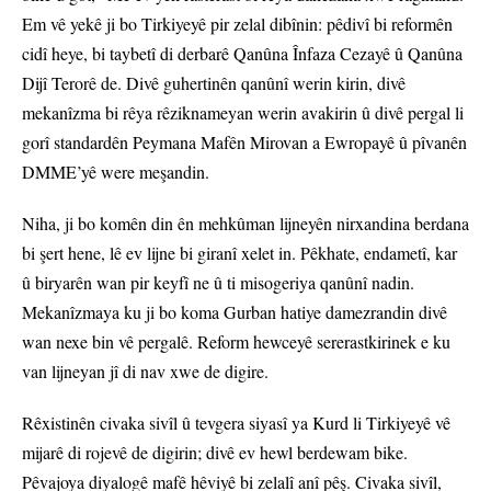
Em vê yekê ji bo Tirkiyeyê pir zelal dibînin: pêdivî bi reformên
cidî heye, bi taybetî di derbarê Qanûna Înfaza Cezayê û Qanûna
Dijî Terorê de. Divê guhertinên qanûnî werin kirin, divê
mekanîzma bi rêya rêziknameyan werin avakirin û divê pergal li
gorî standardên Peymana Mafên Mirovan a Ewropayê û pîvanên
DMME’yê were meşandin.
Niha, ji bo komên din ên mehkûman lijneyên nirxandina berdana
bi şert hene, lê ev lijne bi giranî xelet in. Pêkhate, endametî, kar
û biryarên wan pir keyfî ne û ti misogeriya qanûnî nadin.
Mekanîzmaya ku ji bo koma Gurban hatiye damezrandin divê
wan nexe bin vê pergalê. Reform hewceyê sererastkirinek e ku
van lijneyan jî di nav xwe de digire.
Rêxistinên civaka sivîl û tevgera siyasî ya Kurd li Tirkiyeyê vê
mijarê di rojevê de digirin; divê ev hewl berdewam bike.
Pêvajoya diyalogê mafê hêviyê bi zelalî anî pêş. Civaka sivîl,