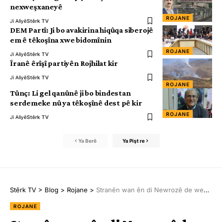
nexweşxaneyê
ROJANE
Ji Aliyê
Stêrk TV
DEM Partî: Ji bo avakirina hiqûqa siberojê
em ê têkoşîna xwe bidomînin
ROJANE
Ji Aliyê
Stêrk TV
Îranê êrîşî partiyên Rojhilat kir
Ji Aliyê
Stêrk TV
ROJANE
Tûnç: Li gel qanûnê ji bo bindestan
serdemeke nû ya têkoşînê dest pê kir
ROJANE
Ji Aliyê
Stêrk TV
Ya Berê
Ya Pişt re
Stêrk TV
>
Blog
>
Rojane
>
Stranên wan ên di Newrozê de wekî sûc hatin dîtin
ROJANE