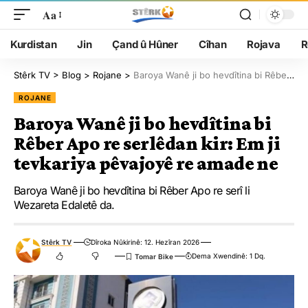
Aa
Kurdistan
Jin
Çand û Hûner
Cîhan
Rojava
R
Stêrk TV
>
Blog
>
Rojane
>
Baroya Wanê ji bo hevdîtina bi Rêber Apo re serlêdan kir: Em ji tevkariya pêvajoyê re amade ne
ROJANE
Baroya Wanê ji bo hevdîtina bi
Rêber Apo re serlêdan kir: Em ji
tevkariya pêvajoyê re amade ne
Baroya Wanê ji bo hevdîtina bi Rêber Apo re serî li
Wezareta Edaletê da.
Stêrk TV
Dîroka Nûkirinê: 12. Hezîran 2026
Dema Xwendinê: 1 Dq.