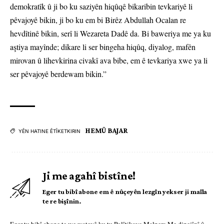
demokratîk û ji bo ku saziyên hiqûqê bikaribin tevkariyê li
pêvajoyê bikin, ji bo ku em bi Birêz Abdullah Ocalan re
hevdîtinê bikin, serî li Wezareta Dadê da. Bi baweriya me ya ku
aştiya mayînde; dikare li ser bingeha hiqûq, diyalog, mafên
mirovan û lihevkirina civakî ava bibe, em ê tevkariya xwe ya li
ser pêvajoyê berdewam bikin.”
HEMÛ BAJAR
YÊN HATINE ÊTÎKETKIRIN
Ji me agahî bistîne!
Eger tu bibî abone em ê nûçeyên lezgîn yekser ji maîla
te re bişînin.