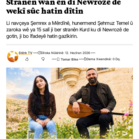
Stranên wan ên di Newrozê de
wekî sûc hatin dîtin
Li navçeya Şemrex a Mêrdînê, hunermend Şehmuz Temel û
zaroka wê ya 15 salî ji ber stranên Kurd ku di Newrozê de
gotin, ji bo îfadeyê hatin gazîkirin.
Stêrk TV
Dîroka Nûkirinê: 12. Hezîran 2026
Dema Xwendinê: 0 Dq.