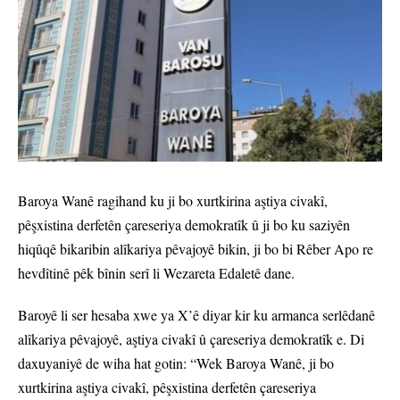
Baroya Wanê ragihand ku ji bo xurtkirina aştiya civakî,
pêşxistina derfetên çareseriya demokratîk û ji bo ku saziyên
hiqûqê bikaribin alîkariya pêvajoyê bikin, ji bo bi Rêber Apo re
hevdîtinê pêk bînin serî li Wezareta Edaletê dane.
Baroyê li ser hesaba xwe ya X’ê diyar kir ku armanca serlêdanê
alîkariya pêvajoyê, aştiya civakî û çareseriya demokratîk e. Di
daxuyaniyê de wiha hat gotin: “Wek Baroya Wanê, ji bo
xurtkirina aştiya civakî, pêşxistina derfetên çareseriya