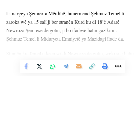
Li navçeya Şemrex a Mêrdînê, hunermend Şehmuz Temel û
zaroka wê ya 15 salî ji ber stranên Kurd ku di 18’ê Adarê
Newroza Şemrexê de gotin, ji bo îfadeyê hatin gazîkirin.
Şehmuz Temel li Miduryeta Emniyetê ya Mazidagi îfade da.
Stranên ku Temel û keça wî di Newrozê de gotin, wekî sûc hatin
nîşandan. Temel û keça wî serbest hatin berdan.
Vê Nûçeyê Bixwîne
HEMÛ BAJAR
YÊN HATINE ÊTÎKETKIRIN
Ji me agahî bistîne!
Li Ser Şopa Heqîqetê
Eger tu bibî abone em ê nûçeyên lezgîn yekser ji maîla