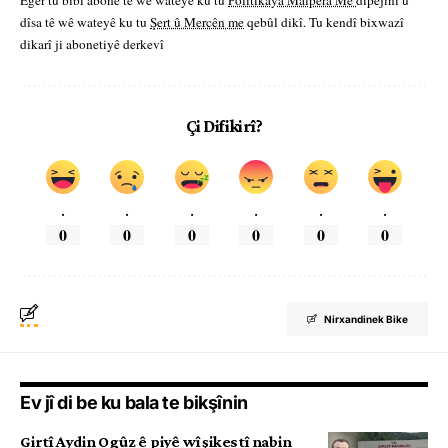
Eger tu bibî abone te we wateyê ku tu
Polîtikaya Malpera Me
dipejînî û
dîsa tê wê wateyê ku tu
Şert û Mercên me
qebûl dikî. Tu kendî bixwazî
dikarî ji abonetiyê derkevî
Çi Difikirî?
.
.
.
.
.
.
0
0
0
0
0
0
Nirxandinek Bike
Ev jî di be ku bala te bikşînin
Girtî Aydin Ogûz ê piyê wî şikestî nabin