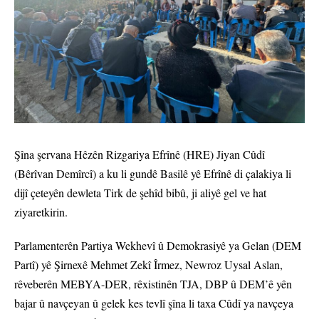
Şîna şervana Hêzên Rizgariya Efrînê (HRE) Jiyan Cûdî
(Bêrîvan Demîrcî) a ku li gundê Basilê yê Efrînê di çalakiya li
dijî çeteyên dewleta Tirk de şehîd bibû, ji aliyê gel ve hat
ziyaretkirin.
Parlamenterên Partiya Wekhevî û Demokrasiyê ya Gelan (DEM
Partî) yê Şirnexê Mehmet Zekî Îrmez, Newroz Uysal Aslan,
rêveberên MEBYA-DER, rêxistinên TJA, DBP û DEM’ê yên
bajar û navçeyan û gelek kes tevlî şîna li taxa Cûdî ya navçeya