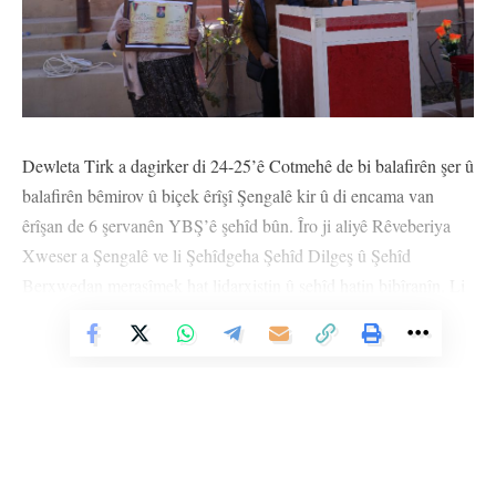
Dewleta Tirk a dagirker di 24-25’ê Cotmehê de bi balafirên şer û
balafirên bêmirov û biçek êrîşî Şengalê kir û di encama van
êrîşan de 6 şervanên YBŞ’ê şehîd bûn. Îro ji aliyê Rêveberiya
Xweser a Şengalê ve li Şehîdgeha Şehîd Dilgeş û Şehîd
Berxwedan merasîmek hat lidarxistin û şehîd hatin bibîranîn. Li
gel malbatên şehîdan, sazî û rêxistinên Şengalê bi sedan xelkê
Vê Nûçeyê Bixwîne
Şengalê jî tevlî merasîmê bûn.
Merasîmê bi deqeyek rêzgirtinê destpê kir. Di merasîmê de li ser
navê Fermandariya YBŞ’ê Rêber Feqîr axivî û diyar kir ku
hevalên wan ên ku di van êrîşan de şehîd ketine, ji bo ku rê li
ber fermanan bigirin û civaka xwe biparêzin çek rakiribûn.
Rêber Feqîr bi bîr xist