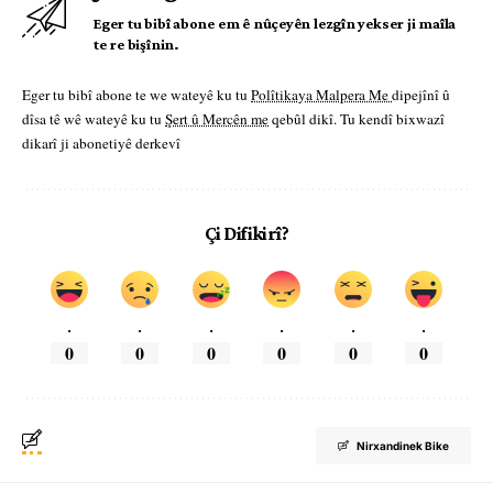
Eger tu bibî abone em ê nûçeyên lezgîn yekser ji maîla
te re bişînin.
Eger tu bibî abone te we wateyê ku tu
Polîtikaya Malpera Me
dipejînî û
dîsa tê wê wateyê ku tu
Şert û Mercên me
qebûl dikî. Tu kendî bixwazî
dikarî ji abonetiyê derkevî
Çi Difikirî?
.
.
.
.
.
.
0
0
0
0
0
0
Nirxandinek Bike