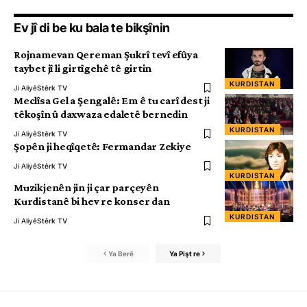
Ev jî di be ku bala te bikşînin
Rojnamevan Qereman Şukrî tevî efûya
taybet jî li girtîgehê tê girtin
KURDISTAN
Ji Aliyê
Stêrk TV
Meclîsa Gel a Şengalê: Em ê tu carî dest ji
têkoşîn û daxwaza edaletê bernedin
KURDISTAN
Ji Aliyê
Stêrk TV
Şopên ji heqîqetê: Fermandar Zekiye
Ji Aliyê
Stêrk TV
KURDISTAN
Muzikjenên jin ji çar parçeyên
Kurdistanê bi hev re konser dan
KURDISTAN
Ji Aliyê
Stêrk TV
Ya Berê
Ya Pişt re