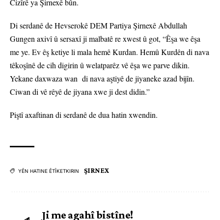
Cizîrê ya Şirnexê bûn.
Di serdanê de Hevserokê DEM Partiya Şirnexê Abdullah
Gungen axivî û sersaxî ji malbatê re xwest û got, “Êşa we êşa
me ye. Ev êş ketiye li mala hemê Kurdan. Hemû Kurdên di nava
têkoşînê de cih digirin û welatparêz vê êşa we parve dikin.
Yekane daxwaza wan di nava aştiyê de jiyaneke azad bijîn.
Ciwan di vê rêyê de jiyana xwe ji dest didin.”
Piştî axaftinan di serdanê de dua hatin xwendin.
ŞIRNEX
YÊN HATINE ÊTÎKETKIRIN
Ji me agahî bistîne!