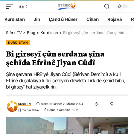
Aa
Kurdistan
Jin
Çand û Hûner
Cîhan
Rojava
R
Stêrk TV
>
Blog
>
Kurdistan
>
Bi girseyî çûn serdana şîna şehîda Efrînê Jiyan Cûdî
KURDISTAN
Bi girseyî çûn serdana şîna
şehîda Efrînê Jiyan Cûdî
Şîna şervana HRE’yê Jiyan Cûdî (Bêrîvan Demîrcî) a ku li
Efrînê di çalakiya li dijî çeteyên dewleta Tirk de şehîd bibû,
bi girseyî hat ziyaretkirin.
Stêrk TV
Dîroka Nûkirinê: 2. Mijdar 2024
Dema Xwendinê: 1 Dq.