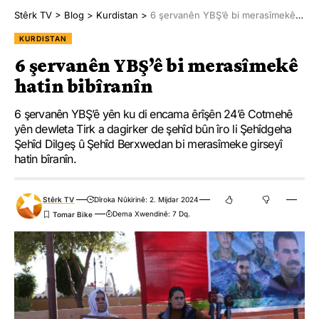
Stêrk TV
>
Blog
>
Kurdistan
>
6 şervanên YBŞ’ê bi merasîmekê hatin bibîranîn
KURDISTAN
6 şervanên YBŞ’ê bi merasîmekê
hatin bibîranîn
6 şervanên YBŞ’ê yên ku di encama êrîşên 24’ê Cotmehê
yên dewleta Tirk a dagirker de şehîd bûn îro li Şehîdgeha
Şehîd Dilgeş û Şehîd Berxwedan bi merasîmeke girseyî
hatin bîranîn.
Stêrk TV
Dîroka Nûkirinê: 2. Mijdar 2024
Dema Xwendinê: 7 Dq.