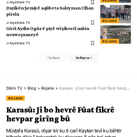
ROJANE
Ji Aliyê
Stêrk TV
Dayikên Şemiyê aqûbeta Suleyman Cîhan
pirsîn
ROJANE
Ji Aliyê
Stêrk TV
Girtî Aydin Ogûz ê piyê wî şikestî nabin
nexweşxaneyê
ROJANE
Ji Aliyê
Stêrk TV
Ya Berê
Ya Pişt re
Stêrk TV
>
Blog
>
Rojane
>
Karasû: Ji bo hevrê Fûat fikrê hevpar girîng bû
ROJANE
Karasû: Ji bo hevrê Fûat fikrê
hevpar girîng bû
Mûstafa Karasû, diyar kir ku ti carî Kaytan tevî ku bêhtir