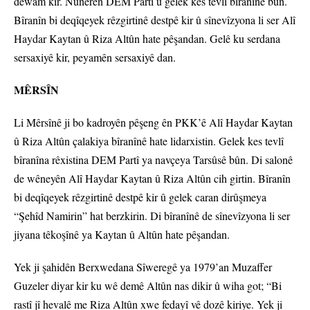
dewam kir. Nûnerên DEM Partî û gelek kes tevlî bîranînê bûn.
Bîranîn bi deqîqeyek rêzgirtinê destpê kir û sînevîzyona li ser Alî
Haydar Kaytan û Riza Altûn hate pêşandan. Gelê ku serdana
sersaxiyê kir, peyamên sersaxiyê dan.
MÊRSÎN
Li Mêrsînê ji bo kadroyên pêşeng ên PKK’ê Alî Haydar Kaytan
û Riza Altûn çalakiya bîranînê hate lidarxistin. Gelek kes tevlî
bîranîna rêxistina DEM Partî ya navçeya Tarsûsê bûn. Di salonê
de wêneyên Alî Haydar Kaytan û Riza Altûn cih girtin. Bîranîn
bi deqîqeyek rêzgirtinê destpê kir û gelek caran dirûşmeya
“Şehîd Namirin” hat berzkirin. Di bîranînê de sînevîzyona li ser
jiyana têkoşînê ya Kaytan û Altûn hate pêşandan.
Yek ji şahidên Berxwedana Sîweregê ya 1979’an Muzaffer
Guzeler diyar kir ku wê demê Altûn nas dikir û wiha got; “Bi
rastî jî hevalê me Riza Altûn xwe fedayî vê dozê kiriye. Yek ji