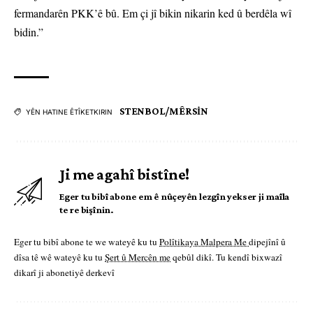
fermandarên PKK’ê bû. Em çi jî bikin nikarin ked û berdêla wî
bidin.”
STENBOL/MÊRSİN
YÊN HATINE ÊTÎKETKIRIN
Ji me agahî bistîne!
Eger tu bibî abone em ê nûçeyên lezgîn yekser ji maîla
te re bişînin.
Eger tu bibî abone te we wateyê ku tu
Polîtikaya Malpera Me
dipejînî û
dîsa tê wê wateyê ku tu
Şert û Mercên me
qebûl dikî. Tu kendî bixwazî
dikarî ji abonetiyê derkevî