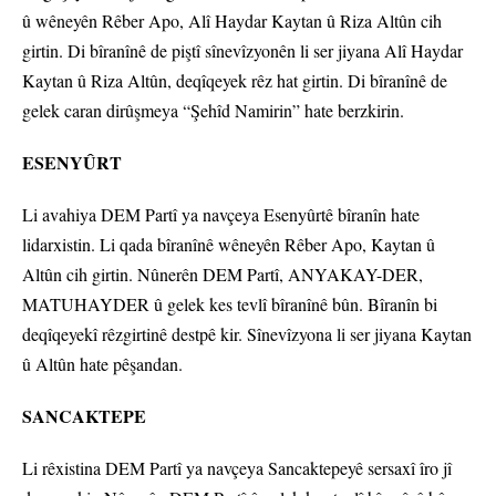
û wêneyên Rêber Apo, Alî Haydar Kaytan û Riza Altûn cih
girtin. Di bîranînê de piştî sînevîzyonên li ser jiyana Alî Haydar
Kaytan û Riza Altûn, deqîqeyek rêz hat girtin. Di bîranînê de
gelek caran dirûşmeya “Şehîd Namirin” hate berzkirin.
ESENYÛRT
Li avahiya DEM Partî ya navçeya Esenyûrtê bîranîn hate
lidarxistin. Li qada bîranînê wêneyên Rêber Apo, Kaytan û
Altûn cih girtin. Nûnerên DEM Partî, ANYAKAY-DER,
MATUHAYDER û gelek kes tevlî bîranînê bûn. Bîranîn bi
deqîqeyekî rêzgirtinê destpê kir. Sînevîzyona li ser jiyana Kaytan
û Altûn hate pêşandan.
SANCAKTEPE
Li rêxistina DEM Partî ya navçeya Sancaktepeyê sersaxî îro jî