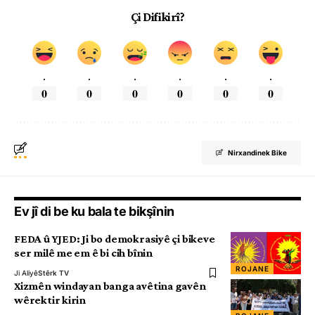
Çi Difikirî?
.
.
.
.
.
.
0
0
0
0
0
0
Nirxandinek Bike
Ev jî di be ku bala te bikşînin
FEDA û YJED: Ji bo demokrasiyê çi bikeve
ser milê me em ê bi cih bînin
ROJANE
Ji Aliyê
Stêrk TV
Xizmên windayan banga avêtina gavên
wêrektir kirin