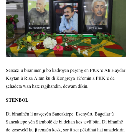
Sersaxî û bîranînên ji bo kadroyên pêşeng ên PKK’ê Alî Haydar
Kaytan û Riza Altûn ku di Kongreya 12’emîn a PKK’ê de
şehadeta wan hate ragihandin, dewam dikin.
STENBOL
Di bîranînên li navçeyên Sancaktepe, Esenyûrt, Bagcilar û
Sancaktepe yên Stenbolê de bi dehan kes tevlî bûn. Di bîranînê
de goşeyekî ku ji rengên kesk, sor û zer pêkdihat hat amadekirin