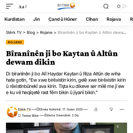
Aa
Kurdistan
Jin
Çand û Hûner
Cîhan
Rojava
R
Stêrk TV
>
Blog
>
Rojane
>
Bîranînên ji bo Kaytan û Altûn dewam dikin
ROJANE
Bîranînên ji bo Kaytan û Altûn
dewam dikin
Di bîranînên ji bo Alî Haydar Kaytan û Riza Altûn de wiha
hate gotin, “Ew xwe birêxistin kirin, gelê xwe birêxistin kirin
û rêxistinbûnekî ava kirin. Tişta ku dikeve ser milê me jî ew
e ku vê heqîqetê rast fêm bikin û jiyanî bikin.”
Stêrk TV
Dîroka Nûkirinê: 17. Gulan 2025
Dema Xwendinê: 2 Dq.