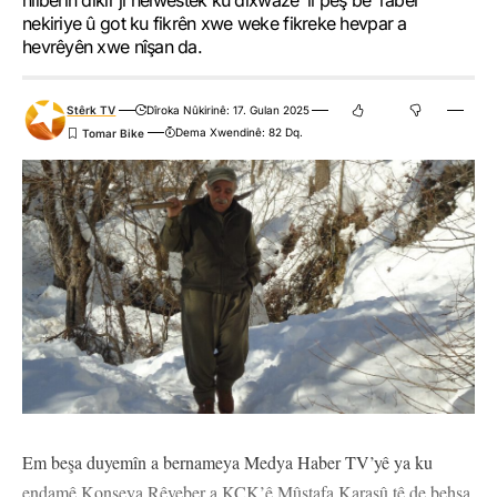
hilberîn dikir jî helwestek ku dixwaze ‘li pêş be’ raber
nekiriye û got ku fikrên xwe weke fikreke hevpar a
hevrêyên xwe nîşan da.
Stêrk TV
Dîroka Nûkirinê: 17. Gulan 2025
Dema Xwendinê: 82 Dq.
Em beşa duyemîn a bernameya Medya Haber TV’yê ya ku
endamê Konseya Rêveber a KCK’ê Mûstafa Karasû tê de behsa