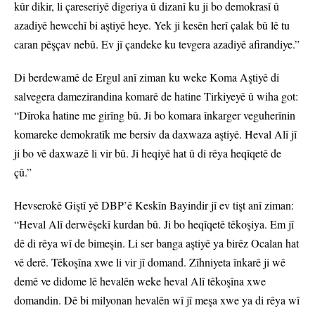
kûr dikir, li çareseriyê digeriya û dizanî ku ji bo demokrasî û
azadiyê hewcehî bi aştiyê heye. Yek ji kesên herî çalak bû lê tu
caran pêşçav nebû. Ev jî çandeke ku tevgera azadiyê afirandiye.”
Di berdewamê de Ergul anî ziman ku weke Koma Aştiyê di
salvegera damezirandina komarê de hatine Tirkiyeyê û wiha got:
“Dîroka hatine me girîng bû. Ji bo komara înkarger veguherînin
komareke demokratîk me bersiv da daxwaza aştiyê. Heval Alî jî
ji bo vê daxwazê li vir bû. Ji heqiyê hat û di rêya heqîqetê de
çû.”
Hevserokê Giştî yê DBP’ê Keskîn Bayindir jî ev tişt anî ziman:
“Heval Alî derwêşekî kurdan bû. Ji bo heqîqetê têkoşiya. Em jî
dê di rêya wî de bimeşin. Li ser banga aştiyê ya birêz Ocalan hat
vê derê. Têkoşîna xwe li vir jî domand. Zîhniyeta înkarê ji wê
demê ve didome lê hevalên weke heval Alî têkoşîna xwe
domandin. Dê bi milyonan hevalên wî jî meşa xwe ya di rêya wî