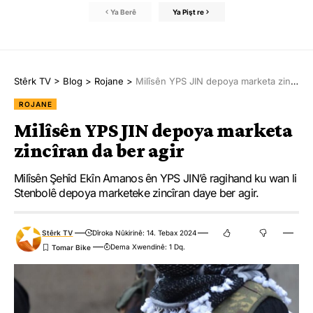
Ya Berê
Ya Pişt re
Stêrk TV
>
Blog
>
Rojane
>
Milîsên YPS JIN depoya marketa zincîran da ber agir
ROJANE
Milîsên YPS JIN depoya marketa
zincîran da ber agir
Milîsên Şehîd Ekîn Amanos ên YPS JIN’ê ragihand ku wan li
Stenbolê depoya marketeke zincîran daye ber agir.
Stêrk TV
Dîroka Nûkirinê: 14. Tebax 2024
Dema Xwendinê: 1 Dq.