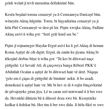
gelek welatî jî tevlî merasîma definkirinê bûn.
Kesên beşdarî torena cenazeyê ya li Cemxaneya Daricayê bûn,
wêneyên Aktaş hilgirtin. Toren, bi hişyarkirina cenazeyê ya ji
hêla Pîrê Cemxaneyê ve dest pê kir. Piştre xwişka Aktaş, Fadîme
Aktaş axivî û wiha got: “Serê gelê kurd sax be.”
Piştre jî rojnameger Haydar Ergul axivî ku li gel Aktaş di heman
Koma Aştiyê de cih digirt. Ergul, da zanîn ku jiyana Aktaş bi
têkoşînê derbas bûye û wiha got: “Tu kes bi dilxwazî naçe
girtîgehê. Lê hevalê Alî, di çarçoveya banga Rêberê PKK’ê
Abdullah Ocalan a aştiyê de bi dilxwazî hate vê derê. Nîqaşa
‘gelo em ê çiqas di girtîgehê de bimînin’ nekir. Ji bo azadî,
demokrasî û aştiyê hate vir. Me bi hev re di 4 rojên binçavkirinê
de pêvajoyeke giran jiya. Lê tu caran serî netewand û li ber xwe
da. Hevalekî dilnizm bû û dilsozê doza xwe bû. Kesayeteke
kedkar û fedekar bû. Her tim li ber xwe dida. Ji hêla fikrî ve xwe