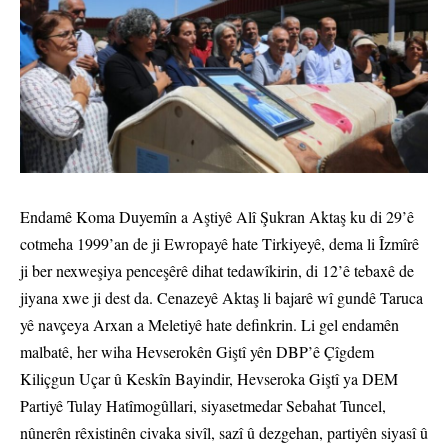
Endamê Koma Duyemîn a Aştiyê Alî Şukran Aktaş ku di 29’ê
cotmeha 1999’an de ji Ewropayê hate Tirkiyeyê, dema li Îzmîrê
ji ber nexweşiya penceşêrê dihat tedawîkirin, di 12’ê tebaxê de
jiyana xwe ji dest da. Cenazeyê Aktaş li bajarê wî gundê Taruca
yê navçeya Arxan a Meletiyê hate definkrin. Li gel endamên
malbatê, her wiha Hevserokên Giştî yên DBP’ê Çîgdem
Kiliçgun Uçar û Keskîn Bayindir, Hevseroka Giştî ya DEM
Partiyê Tulay Hatîmogûllari, siyasetmedar Sebahat Tuncel,
nûnerên rêxistinên civaka sivîl, sazî û dezgehan, partiyên siyasî û