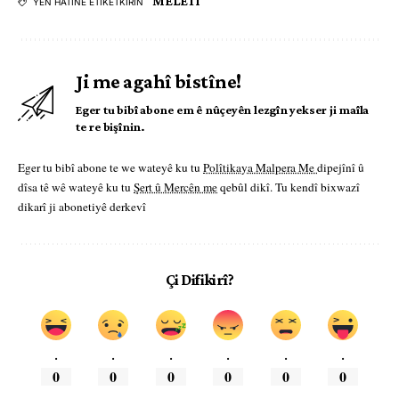
MELETÎ
YÊN HATINE ÊTÎKETKIRIN
Ji me agahî bistîne!
Eger tu bibî abone em ê nûçeyên lezgîn yekser ji maîla
te re bişînin.
Eger tu bibî abone te we wateyê ku tu
Polîtikaya Malpera Me
dipejînî û
dîsa tê wê wateyê ku tu
Şert û Mercên me
qebûl dikî. Tu kendî bixwazî
dikarî ji abonetiyê derkevî
Çi Difikirî?
.
.
.
.
.
.
0
0
0
0
0
0