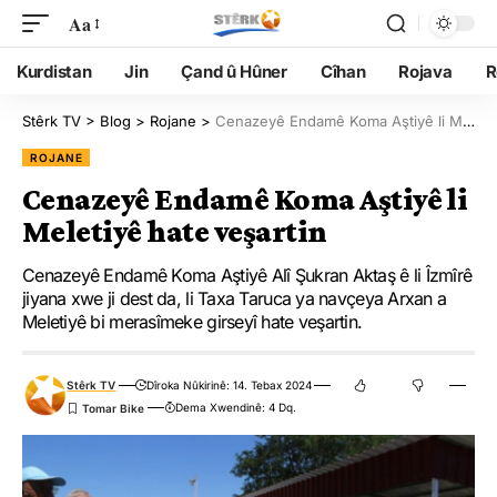
Aa
Kurdistan
Jin
Çand û Hûner
Cîhan
Rojava
R
Stêrk TV
>
Blog
>
Rojane
>
Cenazeyê Endamê Koma Aştiyê li Meletiyê hate veşartin
ROJANE
Cenazeyê Endamê Koma Aştiyê li
Meletiyê hate veşartin
Cenazeyê Endamê Koma Aştiyê Alî Şukran Aktaş ê li Îzmîrê
jiyana xwe ji dest da, li Taxa Taruca ya navçeya Arxan a
Meletiyê bi merasîmeke girseyî hate veşartin.
Stêrk TV
Dîroka Nûkirinê: 14. Tebax 2024
Dema Xwendinê: 4 Dq.