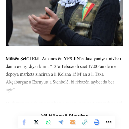
Milîsên Şehîd Ekîn Amanos ên YPS JIN’ê daxuyaniyek nivîskî
dan û ev tişt diyar kirin: “13’ê Tebaxê di saet 17.00’an de me
depoya marketa zincîran a li Kolana 1584’an a li Taxa
Akçaburgaz a Esenyurt a Stenbolê, bi rêbazên taybet da ber
agir.”
Di daxuyaniyê de ev tişt jî hate gotin: “Di şexsê Fermandar Egîd
de em li hember hemû şehîdên xwe yên leheng bi rêzdarî bejna
Vê Nûçeyê Bixwîne
xwe ditewînin û 15’ê Tebaxê cejna xwe ya vejînê ya neteweyî
pîroz dikin. Em ê heta azadiya fîzîkî ya Rêbertî, li dijî rejîma