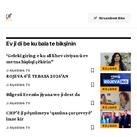
Nirxandinek Bike
Ev jî di be ku bala te bikşînin
‘Gelekî girîng e ku alî li hev civiyan û ev
metna hiqûqî çêkirin”
ROJANE
Ji Aliyê
Stêrk TV
ROJEVA 6’Ê TEBAXA 2026’AN
Ji Aliyê
Stêrk TV
ROJANE
Bîlgesû Erenûs jiyana we ji dest da
Ji Aliyê
Stêrk TV
ROJANE
CHP’ê jî pêşnûmeya ‘qanûna çarçoveyê’
îmze kir
ROJANE
Ji Aliyê
Stêrk TV