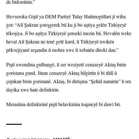
de bidomînin.”
Hevseroka Giştî ya DEM Partiyê Tulay Hatîmogûllari jî wiha
got: “Alî Şukran şoreşgerek bû ku ji bo aştiya gelên Tirkiyeyê
têkoşiya. Ji bo aştiya Tirkiyeyê şensekî mezin bû. Hevalên weke
heval Alî Şukran ne tenê gelê kurd, li Tirkiyeyê tovikên
pêkvejiyanê reşandin û mohra xwe li xebatên dîrokî dan.”
Piştî xwendina gulbangê, li ser wesiyetê cenazeyê Aktaş birin
goristana gund. Jinan cenazeyê Aktaş hilgirtin û bi tililî û
çepikan birin goristanê. Aktaş, bi dirûşma “Şehîd namirin” li rex
dayika xwe hate definkirin.
Merasîma definkirinê piştî belavkirina loqmeyê bi dawî bû.