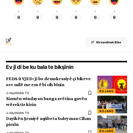
.
.
.
.
.
.
0
0
0
0
0
0
Nirxandinek Bike
Ev jî di be ku bala te bikşînin
FEDA û YJED: Ji bo demokrasiyê çi bikeve
ser milê me em ê bi cih bînin
ROJANE
Ji Aliyê
Stêrk TV
Xizmên windayan banga avêtina gavên
wêrektir kirin
ROJANE
Ji Aliyê
Stêrk TV
Dayikên Şemiyê aqûbeta Suleyman Cîhan
pirsîn
ROJANE
Ji Aliyê
Stêrk TV