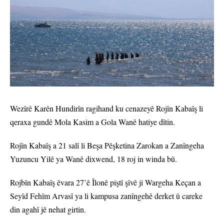
Wezîrê Karên Hundirîn ragihand ku cenazeyê Rojîn Kabaîş li
qeraxa gundê Mola Kasim a Gola Wanê hatiye dîtin.
Rojîn Kabaîş a 21 salî li Beşa Pêşketina Zarokan a Zanîngeha
Yuzuncu Yilê ya Wanê dixwend, 18 roj in winda bû.
Rojbîn Kabaîş êvara 27’ê Îlonê piştî şîvê ji Wargeha Keçan a
Seyîd Fehîm Arvasî ya li kampusa zanîngehê derket û careke
din agahî jê nehat girtin.