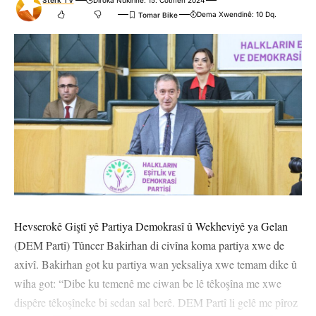
Stêrk TV
Dîroka Nûkirinê: 15. Cotmeh 2024
Dema Xwendinê: 10 Dq.
Hevserokê Giştî yê Partiya Demokrasî û Wekheviyê ya Gelan
(DEM Partî) Tûncer Bakirhan di civîna koma partiya xwe de
axivî. Bakirhan got ku partiya wan yeksaliya xwe temam dike û
wiha got: “Dibe ku temenê me ciwan be lê têkoşîna me xwe
dispêre têkoşîneke bi sedan sal berê. DEM Partî li gelê me pîroz