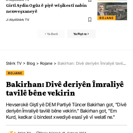
Girtî Aydin Ogûz ê piyê wî şikestî nabin
nexweşxaneyê
ROJANE
Ji Aliyê
Stêrk TV
Ya Berê
Ya Pişt re
Stêrk TV
>
Blog
>
Rojane
>
Bakirhan: Divê deriyên Îmraliyê tavilê bêne vekirin
ROJANE
Bakirhan: Divê deriyên Îmraliyê
tavilê bêne vekirin
Hevserokê Giştî yê DEM Partiyê Tûncer Bakirhan got, "Divê
deriyên Îmraliyê tavilê bêne vekirin." Bakirhan got, "Em
Kurd, kedkar û bindest xwediyê esasî yê vî welatî ne."