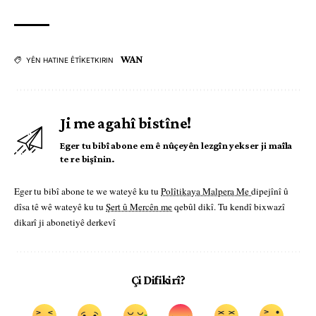
WAN
YÊN HATINE ÊTÎKETKIRIN
Ji me agahî bistîne!
Eger tu bibî abone em ê nûçeyên lezgîn yekser ji maîla
te re bişînin.
Eger tu bibî abone te we wateyê ku tu
Polîtikaya Malpera Me
dipejînî û
dîsa tê wê wateyê ku tu
Şert û Mercên me
qebûl dikî. Tu kendî bixwazî
dikarî ji abonetiyê derkevî
Çi Difikirî?