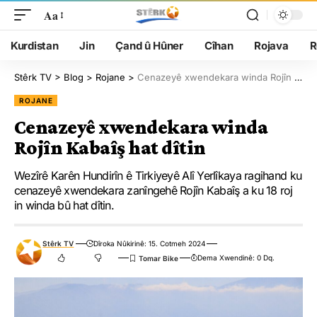
Aa
Kurdistan
Jin
Çand û Hûner
Cîhan
Rojava
R
Stêrk TV
>
Blog
>
Rojane
>
Cenazeyê xwendekara winda Rojîn Kabaîş hat dîtin
ROJANE
Cenazeyê xwendekara winda
Rojîn Kabaîş hat dîtin
Wezîrê Karên Hundirîn ê Tirkiyeyê Alî Yerlîkaya ragihand ku
cenazeyê xwendekara zanîngehê Rojîn Kabaîş a ku 18 roj
in winda bû hat dîtin.
Stêrk TV
Dîroka Nûkirinê: 15. Cotmeh 2024
Dema Xwendinê: 0 Dq.