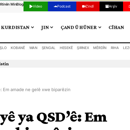
Dîtinên Min
Blog
Video
Podcast
Zindî
Arşîv
KURDISTAN
JIN
ÇAND Û HÛNER
CÎHAN
ŞLO
KOBANÊ
WAN
ŞENGAL
HESEKÊ
ŞIRNEX
MÊRDÎN
RIHA
LEZ
istin
: Em amade ne gelê xwe biparêzin
yê ya QSD’ê: Em