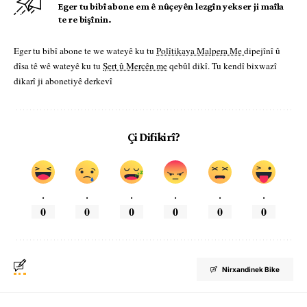
Eger tu bibî abone em ê nûçeyên lezgîn yekser ji maîla
te re bişînin.
Eger tu bibî abone te we wateyê ku tu
Polîtikaya Malpera Me
dipejînî û
dîsa tê wê wateyê ku tu
Şert û Mercên me
qebûl dikî. Tu kendî bixwazî
dikarî ji abonetiyê derkevî
Çi Difikirî?
.
.
.
.
.
.
0
0
0
0
0
0
Nirxandinek Bike