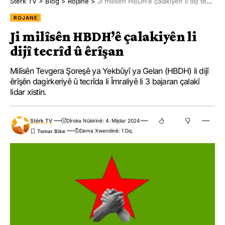
Stêrk TV
>
Blog
>
Rojane
>
Ji milîsên HBDH’ê çalakiyên li dijî tecrîd û êrîşan
ROJANE
Ji milîsên HBDH’ê çalakiyên li
dijî tecrîd û êrîşan
Milîsên Tevgera Şoreşê ya Yekbûyî ya Gelan (HBDH) li dijî
êrîşên dagirkeriyê û tecrîda li Îmraliyê li 3 bajaran çalakî
lidar xistin.
Stêrk TV
Dîroka Nûkirinê: 4. Mijdar 2024
Dema Xwendinê: 1 Dq.