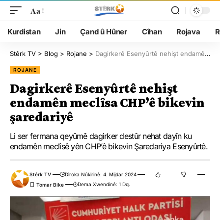
Aa
Kurdistan
Jin
Çand û Hûner
Cîhan
Rojava
R
Stêrk TV
>
Blog
>
Rojane
>
Dagirkerê Esenyûrtê nehişt endamên meclîsa CHP’ê bikevin şaredariyê
ROJANE
Dagirkerê Esenyûrtê nehişt
endamên meclîsa CHP’ê bikevin
şaredariyê
Li ser fermana qeyûmê dagirker destûr nehat dayîn ku
endamên meclîsê yên CHP’ê bikevin Şaredariya Esenyûrtê.
Stêrk TV
Dîroka Nûkirinê: 4. Mijdar 2024
Dema Xwendinê: 1 Dq.