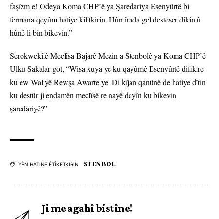
faşîzm e! Odeya Koma CHP’ê ya Şaredariya Esenyûrtê bi
fermana qeyûm hatiye kilîtkirin. Hûn îrada gel desteser dikin û
hûnê li bin bikevin.”
Serokwekîlê Meclîsa Bajarê Mezin a Stenbolê ya Koma CHP’ê
Ulku Sakalar got, “Wisa xuya ye ku qayûmê Esenyûrtê difikire
ku ew Waliyê Rewşa Awarte ye. Di kîjan qanûnê de hatiye dîtin
ku destûr ji endamên meclîsê re nayê dayîn ku bikevin
şaredariyê?”
STENBOL
YÊN HATINE ÊTÎKETKIRIN
Ji me agahî bistîne!