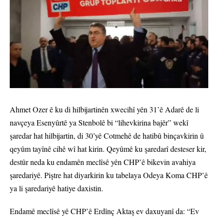
Ahmet Ozer ê ku di hilbijartinên xwecihî yên 31’ê Adarê de li
navçeya Esenyûrtê ya Stenbolê bi “lihevkirina bajêr” wekî
şaredar hat hilbijartin, di 30’yê Cotmehê de hatibû binçavkirin û
qeyûm tayînê cihê wî hat kirin. Qeyûmê ku şaredarî desteser kir,
destûr neda ku endamên meclîsê yên CHP’ê bikevin avahiya
şaredariyê. Piştre hat diyarkirin ku tabelaya Odeya Koma CHP’ê
ya li şaredariyê hatiye daxistin.
Endamê meclîsê yê CHP’ê Erdînç Aktaş ev daxuyanî da: “Ev