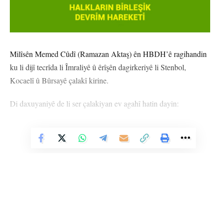
Milîsên Memed Cûdî (Ramazan Aktaş) ên HBDH’ê ragihandin
ku li dijî tecrîda li Îmraliyê û êrîşên dagirkeriyê li Stenbol,
Kocaelî û Bûrsayê çalakî kirine.
Di daxuyaniyê de li ser çalakiyan ev agahî hatin dayin:
“Şeva 31’ê Cotmehê saet di 03:00 de Ataşehîr/Ferhatpaşa ya
Stenbolê 2 qemyon hatin şewitandin.
Vê Nûçeyê Bixwîne
Êvara 31’ê Cotmehê saet di 06:00 de li kolana Bagdat a taxa
Adem Yavûz a navçeya Gebze ya Kocaeliyê febrîqeya Palet
Kereste hate şewitandin.
Şeva 1’ê Mijdarê saet di 23:00 de li navçeya Golcuk a Kocaeliyê