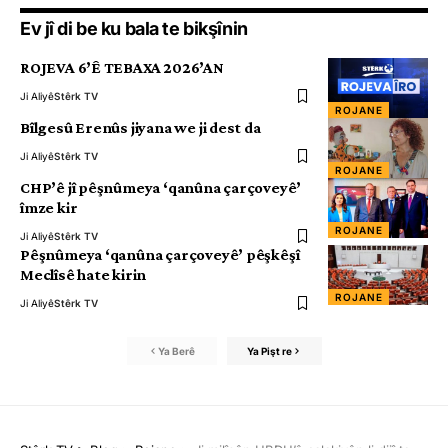
Ev jî di be ku bala te bikşînin
ROJEVA 6’Ê TEBAXA 2026’AN
Ji Aliyê
Stêrk TV
ROJANE
Bîlgesû Erenûs jiyana we ji dest da
Ji Aliyê
Stêrk TV
ROJANE
CHP’ê jî pêşnûmeya ‘qanûna çarçoveyê’
îmze kir
ROJANE
Ji Aliyê
Stêrk TV
Pêşnûmeya ‘qanûna çarçoveyê’ pêşkêşî
Meclîsê hate kirin
ROJANE
Ji Aliyê
Stêrk TV
Ya Berê
Ya Pişt re