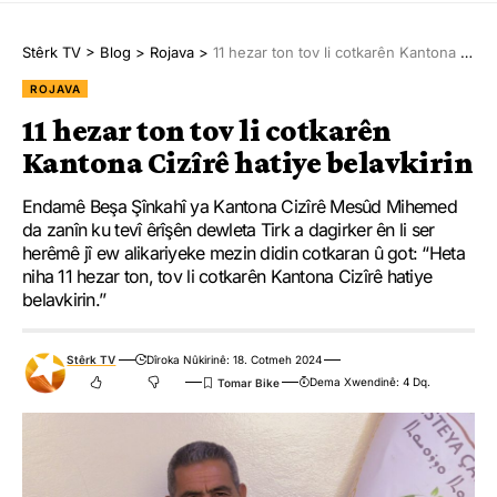
Stêrk TV
>
Blog
>
Rojava
>
11 hezar ton tov li cotkarên Kantona Cizîrê hatiye belavkirin
ROJAVA
11 hezar ton tov li cotkarên
Kantona Cizîrê hatiye belavkirin
Endamê Beşa Şînkahî ya Kantona Cizîrê Mesûd Mihemed
da zanîn ku tevî êrîşên dewleta Tirk a dagirker ên li ser
herêmê jî ew alikariyeke mezin didin cotkaran û got: “Heta
niha 11 hezar ton, tov li cotkarên Kantona Cizîrê hatiye
belavkirin.’’
Stêrk TV
Dîroka Nûkirinê: 18. Cotmeh 2024
Dema Xwendinê: 4 Dq.