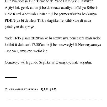
Di nava Şoreşa 19’ê Tîrmehê de Yadê Hefo yek ji Dayikên
Aştiyê bû, gelek caran ji bo daxwaza azadiya fizîkî ya Rêberê
Gelê Kurd Abdullah Ocalan û ji bo şermezarkirina hevkariya
PDK’ê ya bi dewleta Tirk a dagirker re, cihê xwe di nava
çalakiyan de girtiye.
Yadê Hefo ji sala 2020’an ve bi nexweşiya penceşêra malzarokê
ketibû û duh saet 17.30’an de ji ber nexweşiyê li Nexweşxaneya
Tîşê ya Qamişloyê wefat kir.
Cenazeyê wê li gundê Sêgirka yê Qamişloyê hate veşartin.
QAMIŞLO
YÊN HATINE ÊTÎKETKIRIN