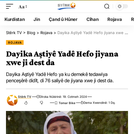
Aa
Kurdistan
Jin
Çand û Hûner
Cîhan
Rojava
R
Stêrk TV
>
Blog
>
Rojava
>
Dayika Aştiyê Yadê Hefo jiyana xwe ji dest da
ROJAVA
Dayika Aştiyê Yadê Hefo jiyana
xwe ji dest da
Dayika Aştiyê Yadê Hefo ya ku demekê tedawiya
penceşêrê didît, di 76 saliyê de jiyana xwe ji dest da.
Stêrk TV
Dîroka Nûkirinê: 19. Cotmeh 2024
Dema Xwendinê: 1 Dq.