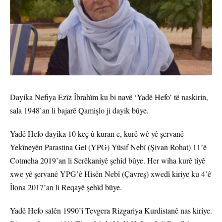
Dayika Nefiya Ezîz Îbrahîm ku bi navê ‘Yadê Hefo’ tê naskirin,
sala 1948`an li bajarê Qamişlo ji dayik bûye.
Yadê Hefo dayika 10 keç û kuran e, kurê wê yê şervanê
Yekîneyên Parastina Gel (YPG) Yûsif Nebî (Şivan Rohat) 11’ê
Cotmeha 2019’an li Serêkaniyê şehîd bûye. Her wiha kurê tiyê
xwe yê şervanê YPG’ê Hisên Nebî (Çavreş) xwedî kiriye ku 4’ê
Îlona 2017’an li Reqayê şehîd bûye.
Yadê Hefo salên 1990’î Tevgera Rizgariya Kurdistanê nas kiriye.