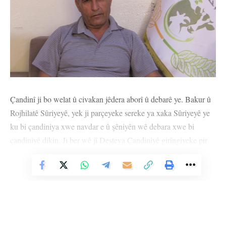
Çandinî ji bo welat û civakan jêdera aborî û debarê ye. Bakur û
Rojhilatê Sûriyeyê, yek ji parçeyeke sereke ya xaka Sûriyeyê ye
ku bi çandiniya xwe navdar e û şêniyên wê debara xwe bi
çandiniyê dikin. Ji ber wê jî Desteya Çandiniyê girîngiyeke pir
mezin dide zeviyên çandiniyê. Bi taybet jî di destpêka demsala
çandiniyê de gelek rêyên cuda yên têkildarî parastina zeviyan
Vê Nûçeyê Bixwîne
hatin sepandin. Di salên dawîn de di encama şerê ku ji aliyê
dewleta Tirk a dagirker ve li ser heremê tê meşandin û
ambargoya li heremê tê zêdekirin de şert û mercên jiyanê hatine
guhertin. Her wiha ji ber êrîşên dewleta Tirk a dagirker bi taybetî