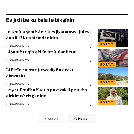
Ev jî di be ku bala te bikşînin
Di teqîna Şamê de 2 kes jiyana xwe ji dest
dan û 13 kes birîndar bûn
ROJAVA
Ji Aliyê
Stêrk TV
Li Şamê teqîn çêbû; birîndar hene
Ji Aliyê
Stêrk TV
ROJAVA
Li Efrînê xerac ji xwediyên erdan
dixwazin
ROJAVA
Ji Aliyê
Stêrk TV
Eyşe Efendî: Rêber Apo civak ji pencên
qirkirinê rizgar kir
ROJAVA
Ji Aliyê
Stêrk TV
Ya Berê
Ya Pişt re