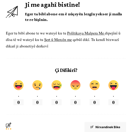
Ji me agahî bistîne!
Eger tu bibî abone em ê nûçeyên lezgîn yekser ji maîla
te re bişînin.
Eger tu bibî abone te we wateyê ku tu
Polîtikaya Malpera Me
dipejînî û
dîsa tê wê wateyê ku tu
Şert û Mercên me
qebûl dikî. Tu kendî bixwazî
dikarî ji abonetiyê derkevî
Çi Difikirî?
.
.
.
.
.
.
0
0
0
0
0
0
Nirxandinek Bike