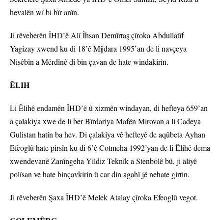
hevalên wî bi bîr anîn.
Ji rêveberên ÎHD’ê Alî Îhsan Demîrtaş çîroka Abdullatîf
Yagizay xwend ku di 18’ê Mijdara 1995’an de li navçeya
Nisêbîn a Mêrdînê di bin çavan de hate windakirin.
ÊLIH
Li Êlihê endamên ÎHD’ê û xizmên windayan, di hefteya 659’an
a çalakiya xwe de li ber Bîrdariya Mafên Mirovan a li Cadeya
Gulistan hatin ba hev. Di çalakiya vê hefteyê de aqûbeta Ayhan
Efeoglû hate pirsîn ku di 6’ê Cotmeha 1992’yan de li Êlihê dema
xwendevanê Zanîngeha Yildiz Teknîk a Stenbolê bû, ji aliyê
polîsan ve hate binçavkirin û car din agahî jê nehate girtin.
Ji rêveberên Şaxa ÎHD’ê Melek Atalay çîroka Efeoglû vegot.