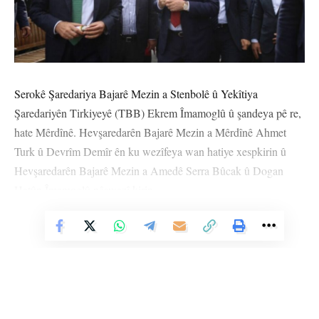
Serokê Şaredariya Bajarê Mezin a Stenbolê û Yekîtiya
Şaredariyên Tirkiyeyê (TBB) Ekrem Îmamoglû û şandeya pê re,
hate Mêrdînê. Hevşaredarên Bajarê Mezin a Mêrdînê Ahmet
Turk û Devrîm Demîr ên ku wezîfeya wan hatiye xespkirin û
Hevşaredarên Bajarê Mezin a Amedê Serra Bûcak û Dogan
Hatûn Îmamoglû pêşwazî kirin.
Vê Nûçeyê Bixwîne
Alîkarê Hevserokatiya Giştî yê Berpirsyarê Rêveberiyên Herêmî
ya Partiya Wekhevî û Demokrasiyê ya Gelan (DEM Partî)
Mehmet Ruştu Tiryakî jî beşdarî pêşwazîkirinê bû.
Ekrem Îmamoglû piştre bi endamên DEM Partiyê re derbasî
mala Ahmet Turk a li Dêrikê bû.