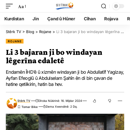
Aa
Kurdistan
Jin
Çand û Hûner
Cîhan
Rojava
R
Stêrk TV
>
Blog
>
Rojane
>
Li 3 bajaran ji bo windayan lêgerîna edaletê
ROJANE
Li 3 bajaran ji bo windayan
lêgerîna edaletê
Endamên ÎHD’ê û xizmên windayan ji bo Abdullatîf Yagizay,
Ayfan Efeoglû û Abdulselam Şahîn ên di bin çavan de
hatine qetilkirin, hatin ba hev.
Stêrk TV
Dîroka Nûkirinê: 16. Mijdar 2024
Dema Xwendinê: 2 Dq.