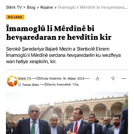
Stêrk TV
>
Blog
>
Rojane
>
Îmamoglû li Mêrdînê bi hevşaredaran re hevdîtin kir
ROJANE
Îmamoglû li Mêrdînê bi
hevşaredaran re hevdîtin kir
Serokê Şaredariya Bajarê Mezin a Stenbolê Ekrem
Îmamoglû li Mêrdînê serdana hevşaredarên ku wezîfeya
wan hatiye xespkirin, kir.
Stêrk TV
Dîroka Nûkirinê: 16. Mijdar 2024
Dema Xwendinê: 1 Dq.