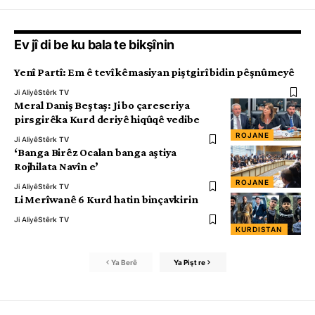
Ev jî di be ku bala te bikşînin
Yenî Partî: Em ê tevî kêmasiyan piştgirî bidin pêşnûmeyê
Ji Aliyê
Stêrk TV
Meral Daniş Beştaş: Ji bo çareseriya
pirsgirêka Kurd deriyê hiqûqê vedibe
ROJANE
Ji Aliyê
Stêrk TV
‘Banga Birêz Ocalan banga aştiya
Rojhilata Navîn e’
ROJANE
Ji Aliyê
Stêrk TV
Li Merîwanê 6 Kurd hatin binçavkirin
Ji Aliyê
Stêrk TV
KURDISTAN
Ya Berê
Ya Pişt re