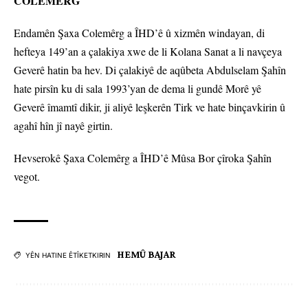
COLEMÊRG
Endamên Şaxa Colemêrg a ÎHD’ê û xizmên windayan, di
hefteya 149’an a çalakiya xwe de li Kolana Sanat a li navçeya
Geverê hatin ba hev. Di çalakiyê de aqûbeta Abdulselam Şahîn
hate pirsîn ku di sala 1993’yan de dema li gundê Morê yê
Geverê îmamtî dikir, ji aliyê leşkerên Tirk ve hate binçavkirin û
agahî hîn jî nayê girtin.
Hevserokê Şaxa Colemêrg a ÎHD’ê Mûsa Bor çîroka Şahîn
vegot.
HEMÛ BAJAR
YÊN HATINE ÊTÎKETKIRIN