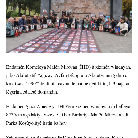
Endamên Komeleya Mafên Mirovan (ÎHD) û xizmên windayan,
ji bo Abdullatîf Yagizay, Ayfan Efeoglû û Abdulselam Şahîn ên
ku di sala 1990’î de di bin çavan de hatine qetilkirin, li 3 bajaran
lêgerîna edaletê domandin.
Endamên Şaxa Amedê ya ÎHD’ê û xizmên windayan di hefteya
823’yan a çalakiya xwe de, li ber Bîrdariya Mafên Mirovan a li
Parka Koşûyolûyê hatin ba hev.
Sekreterê Şaxa Amedê ya ÎHD’ê Omer Saman, Seyîd Riza û