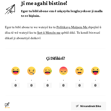
Ji me agahî bistîne!
Eger tu bibî abone em ê nûçeyên lezgîn yekser ji maîla
te re bişînin.
Eger tu bibî abone te we wateyê ku tu
Polîtikaya Malpera Me
dipejînî û
dîsa tê wê wateyê ku tu
Şert û Mercên me
qebûl dikî. Tu kendî bixwazî
dikarî ji abonetiyê derkevî
Çi Difikirî?
.
.
.
.
.
.
0
0
0
0
0
0
Nirxandinek Bike