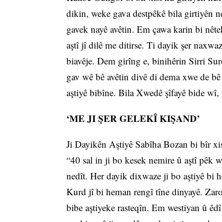
dikin, weke gava destpêkê bila girtiyên ne
gavek nayê avêtin. Em çawa karin bi nêtek
aştî jî dilê me ditirse. Ti dayik şer naxw
biavêje. Dem girîng e, binihêrin Sirri S
gav wê bê avêtin divê di dema xwe de bê
aştiyê bibîne. Bila Xwedê şîfayê bide wî,
‘ME JI ŞER GELEKÎ KIŞAND’
Ji Dayikên Aştiyê Sabîha Bozan bi bîr xis
“40 sal in ji bo kesek nemire û aştî pêk w
nedît. Her dayik dixwaze ji bo aştiyê bi 
Kurd jî bi heman rengî tîne dinyayê. Zaro
bibe aştiyeke rasteqîn. Em westiyan û êdî