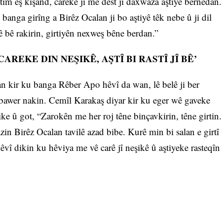
tim êş kişand, carekê jî me dest ji daxwaza aştiyê bernedan
banga girîng a Birêz Ocalan ji bo aştiyê têk nebe û ji dil
yê bê rakirin, girtiyên nexweş bêne berdan.”
AREKE DIN NEŞIKÊ, AŞTÎ BI RASTÎ JÎ BÊ’
n kir ku banga Rêber Apo hêvî da wan, lê belê ji ber
ê bawer nakin. Cemîl Karakaş diyar kir ku eger wê gaveke
bike û got, “Zarokên me her roj têne binçavkirin, têne girtin
 Birêz Ocalan tavilê azad bibe. Kurê min bi salan e girtî
î dikin ku hêviya me vê carê jî neşikê û aştiyeke rasteqîn