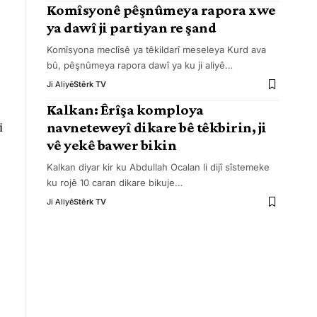
Komîsyonê pêşnûmeya rapora xwe
ya dawî ji partiyan re şand
Komîsyona meclîsê ya têkildarî meseleya Kurd ava
bû, pêşnûmeya rapora dawî ya ku ji aliyê
…
Ji Aliyê
Stêrk TV
Kalkan: Êrîşa komploya
i
navneteweyî dikare bê têkbirin, ji
vê yekê bawer bikin
Kalkan diyar kir ku Abdullah Ocalan li dijî sîstemeke
ku rojê 10 caran dikare bikuje
…
Ji Aliyê
Stêrk TV