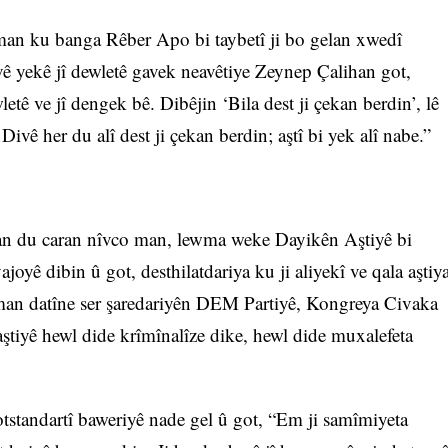
man ku banga Rêber Apo bi taybetî ji bo gelan xwedî
 vê yekê jî dewletê gavek neavêtiye Zeynep Çalihan got,
wletê ve jî dengek bê. Dibêjin ‘Bila dest ji çekan berdin’, lê
Divê her du alî dest ji çekan berdin; aştî bi yek alî nabe.”
wan du caran nîvco man, lewma weke Dayikên Aştiyê bi
joyê dibin û got, desthilatdariya ku ji aliyekî ve qala aştiy
ûman datîne ser şaredariyên DEM Partiyê, Kongreya Civaka
ştiyê hewl dide krîmînalîze dike, hewl dide muxalefeta
standartî baweriyê nade gel û got, “Em ji samîmiyeta