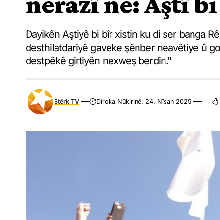
nerazî ne: Aştî bi
Dayikên Aştiyê bi bîr xistin ku di ser banga R
desthilatdariyê gaveke şênber neavêtiye û gotin
destpêkê girtiyên nexweş berdin."
Stêrk TV
Dîroka Nûkirinê: 24. Nîsan 2025