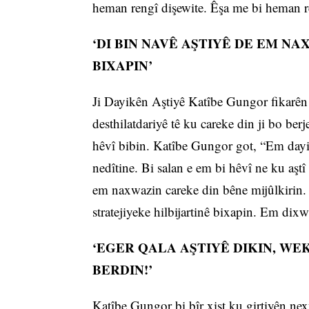
heman rengî dişewite. Êşa me bi heman re
‘DI BIN NAVÊ AŞTIYÊ DE EM NA
BIXAPIN’
Ji Dayikên Aştiyê Katîbe Gungor fikarên x
desthilatdariyê tê ku careke din ji bo b
hêvî bibin. Katîbe Gungor got, “Em dayik
nedîtine. Bi salan e em bi hêvî ne ku aşt
em naxwazin careke din bêne mijûlkirin. 
stratejiyeke hilbijartinê bixapin. Em dix
‘EGER QALA AŞTIYÊ DIKIN, WE
BERDIN!’
Katîbe Gungor bi bîr xist ku girtiyên nexw