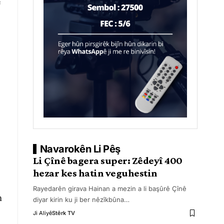
ê
Navarokên Li Pêş
Li Çînê bagera super: Zêdeyî 400
hezar kes hatin veguhestin
Rayedarên girava Hainan a mezin a li başûrê Çînê
m
diyar kirin ku ji ber nêzîkbûna
…
Ji Aliyê
Stêrk TV