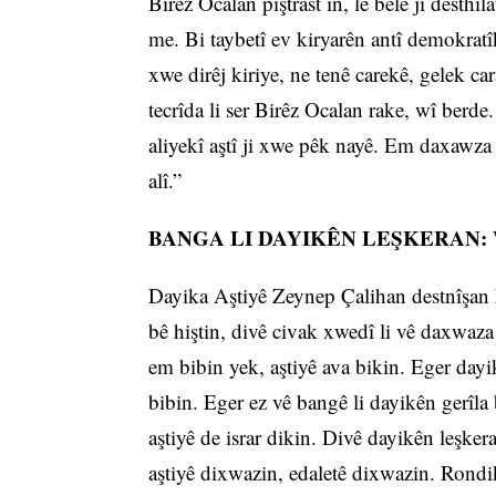
Birêz Ocalan piştrast in, lê belê ji desthi
me. Bi taybetî ev kiryarên antî demokratî
xwe dirêj kiriye, ne tenê carekê, gelek ca
tecrîda li ser Birêz Ocalan rake, wî berde.
aliyekî aştî ji xwe pêk nayê. Em daxawza
alî.”
BANGA LI DAYIKÊN LEŞKERAN: W
Dayika Aştiyê Zeynep Çalihan destnîşan ki
bê hiştin, divê civak xwedî li vê daxwaza
em bibin yek, aştiyê ava bikin. Eger day
bibin. Eger ez vê bangê li dayikên gerîla
aştiyê de israr dikin. Divê dayikên leşker
aştiyê dixwazin, edaletê dixwazin. Rond