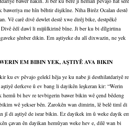
latdariyê bawer nakin. Ji ber ku berê jî heman pêvajo hat ser
k baweriya me hîn bêhtir dişikîne. Niha Birêz Ocalan destê
ran. Vê carê divê dewlet destê xwe dirêj bike, destpêkê
 Divê êdî dawî li mijûlkirinê bîne. Ji ber ku bi dîlgirtina
 gaveke şênber dikin. Em aştiyeke du alî dixwazin, ne yek
ERIN EM BIBIN YEK, AŞTIYÊ AVA BIKIN
r ku ev pêvajo gelekî hêja ye ku nabe ji desthilatdariyê re
 aştiyê derkeve û ev bang li dayikên leşkeran kir: “Werin
ik hemû bi hev re tevbigerin bawer bikin wê çend bêdeng
 bikim wê yekser bên. Zarokên wan dimirin, lê belê timî di
an jî di aştiyê de israr bikin. Ez dayikek im û weke dayik e
ikên çavan ên dayikan hemûyan weke hev e, dilê wan bi