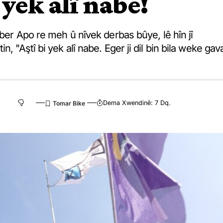
 yek alî nabe!
êber Apo re meh û nîvek derbas bûye, lê hîn jî
, "Aştî bi yek alî nabe. Eger ji dil bin bila weke gav
Dema Xwendinê: 7 Dq.