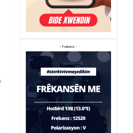
- Frekans -
a