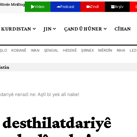
Dîtinên Min
Blog
Video
Podcast
Zindî
Arşîv
KURDISTAN
JIN
ÇAND Û HÛNER
CÎHAN
ŞLO
KOBANÊ
WAN
ŞENGAL
HESEKÊ
ŞIRNEX
MÊRDÎN
RIHA
LEZ
istin
dariyê nerazî ne: Aştî bi yek alî nabe!
 desthilatdariyê