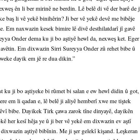
xweş ên li ber mirinê ne berdin. Lê belê di vê der barê de j
e baş li vê yekê binihêrin? Ji ber vê yekê devê me bibêje
aze. Em naxwazin kesek bimire lê divê desthilatdarî jî gavê
ureyya Onder dema ku ji bo aştiyê hewl da, nexweş ket. Eger
 avêtin. Em dixwazin Sirri Sureyya Onder zû rehet bibe û
 weke dayik em jê re dua dikin.”
t ku ji bo aştiyeke bi rûmet bi salan e ew hewl didin û got,
ere em li qadan e, lê belê ji aliyê hemberî xwe me tiştek
hêvî bibe. Dayikek Tirk çawa zarok tîne dinyayê, dayikên
kê her kesî hêja ye û ji ber vê yekê em dixwazin ev aştî
 dixwazin aştiyê bibînin. Me ji şer gelekî kişand. Leşkeran