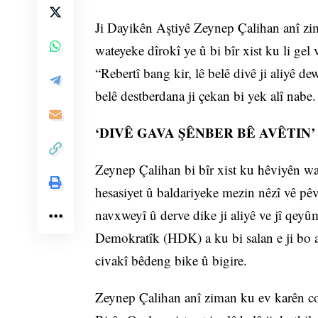
Ji Dayikên Aştiyê Zeynep Çalihan anî zi
wateyeke dîrokî ye û bi bîr xist ku li gel
“Rebertî bang kir, lê belê divê ji aliyê de
belê destberdana ji çekan bi yek alî nabe. 
‘DIVÊ GAVA ŞÊNBER BÊ AVÊTIN’
Zeynep Çalihan bi bîr xist ku hêviyên 
hesasiyet û baldariyeke mezin nêzî vê pêva
navxweyî û derve dike ji aliyê ve jî qey
Demokratîk (HDK) a ku bi salan e ji bo a
civakî bêdeng bike û bigire.
Zeynep Çalihan anî ziman ku ev karên cot