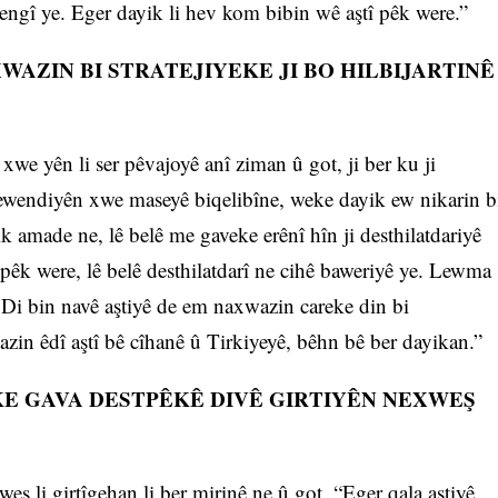
ngî ye. Eger dayik li hev kom bibin wê aştî pêk were.”
XWAZIN BI STRATEJIYEKE JI BO HILBIJARTINÊ
we yên li ser pêvajoyê anî ziman û got, ji ber ku ji
erjewendiyên xwe maseyê biqelibîne, weke dayik ew nikarin b
 amade ne, lê belê me gaveke erênî hîn ji desthilatdariyê
î pêk were, lê belê desthilatdarî ne cihê baweriyê ye. Lewma
Di bin navê aştiyê de em naxwazin careke din bi
wazin êdî aştî bê cîhanê û Tirkiyeyê, bêhn bê ber dayikan.”
KE GAVA DESTPÊKÊ DIVÊ GIRTIYÊN NEXWEŞ
eş li girtîgehan li ber mirinê ne û got, “Eger qala aştiyê