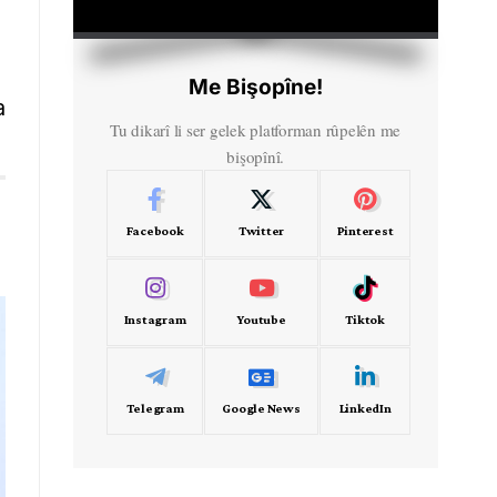
HD
00:00
Me Bişopîne!
a
Tu dikarî li ser gelek platforman rûpelên me
bişopînî.
Facebook
Twitter
Pinterest
Instagram
Youtube
Tiktok
Telegram
Google News
LinkedIn