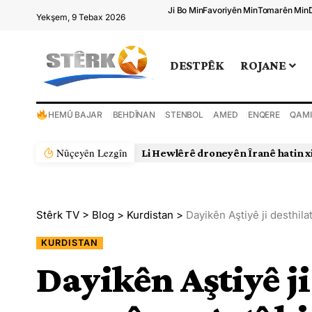
Ji Bo Min
Favoriyên Min
Tomarên Min
Yekşem, 9 Tebax 2026
DESTPÊK
ROJANE
HEMÛ BAJAR
BEHDÎNAN
STENBOL
AMED
ENQERE
QAMI
Nûçeyên Lezgîn
Li Hewlêrê droneyên Îranê hatin x
Stêrk TV
>
Blog
>
Kurdistan
>
Dayikên Aştiyê ji desthilat
KURDISTAN
Dayikên Aştiyê ji