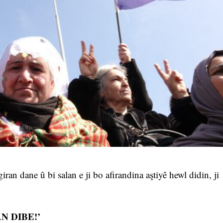
iran dane û bi salan e ji bo afirandina aştiyê hewl didin, ji
N DIBE!’