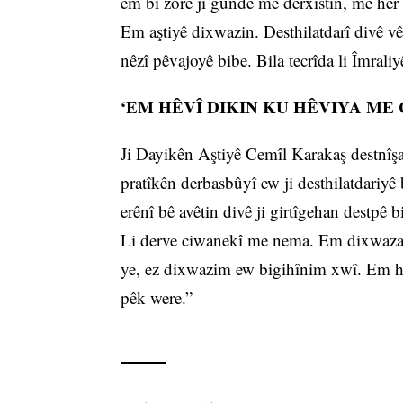
em bi zorê ji gundê me derxistin, me her 
Em aştiyê dixwazin. Desthilatdarî divê vê 
nêzî pêvajoyê bibe. Bila tecrîda li Îmrali
‘EM HÊVÎ DIKIN KU HÊVIYA ME C
Ji Dayikên Aştiyê Cemîl Karakaş destnîşa
pratîkên derbasbûyî ew ji desthilatdariy
erênî bê avêtin divê ji girtîgehan destpê 
Li derve ciwanekî me nema. Em dixwazazin
ye, ez dixwazim ew bigihînim xwî. Em hêv
pêk were.”