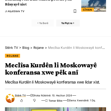
Rûsyayê xist
CÎHAN
Ji Aliyê
Stêrk TV
Ya Berê
Ya Pişt re
Stêrk TV
>
Blog
>
Rojane
>
Meclîsa Kurdên li Moskowayê konferansa xwe pêk anî
ROJANE
Meclîsa Kurdên li Moskowayê
konferansa xwe pêk anî
Meclîsa Kurdên li Moskowayê konferansa xwe lidar xist.
Stêrk TV
Dîroka Nûkirinê: 10. Hezîran 2024
Dema Xwendinê: 1 Dq.