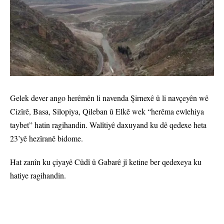
Gelek dever ango herêmên li navenda Şirnexê û li navçeyên wê
Cizîrê, Basa, Silopiya, Qileban û Elkê wek “herêma ewlehiya
taybet” hatin ragihandin. Walîtiyê daxuyand ku dê qedexe heta
23’yê hezîranê bidome.
Hat zanîn ku çiyayê Cûdî û Gabarê jî ketine ber qedexeya ku
hatiye ragihandin.