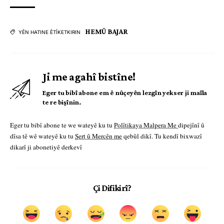
HEMÛ BAJAR
YÊN HATINE ÊTÎKETKIRIN
Ji me agahî bistîne!
Eger tu bibî abone em ê nûçeyên lezgîn yekser ji maîla
te re bişînin.
Eger tu bibî abone te we wateyê ku tu
Polîtikaya Malpera Me
dipejînî û
dîsa tê wê wateyê ku tu
Şert û Mercên me
qebûl dikî. Tu kendî bixwazî
dikarî ji abonetiyê derkevî
Çi Difikirî?