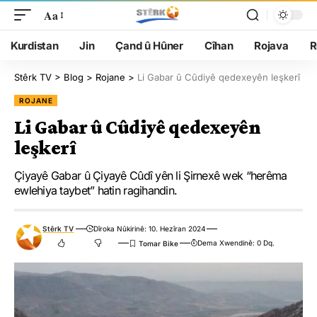
Aa
Kurdistan
Jin
Çand û Hûner
Cîhan
Rojava
R
Stêrk TV
>
Blog
>
Rojane
>
Li Gabar û Cûdiyê qedexeyên leşkerî
ROJANE
Li Gabar û Cûdiyê qedexeyên
leşkerî
Çiyayê Gabar û Çiyayê Cûdî yên li Şirnexê wek “herêma
ewlehiya taybet” hatin ragihandin.
Stêrk TV
Dîroka Nûkirinê: 10. Hezîran 2024
Dema Xwendinê: 0 Dq.