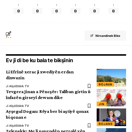
.
.
.
.
.
.
0
0
0
0
0
0
Nirxandinek Bike
Ev jî di be ku bala te bikşînin
Li Efrînê xerac ji xwediyên erdan
dixwazin
ROJAVA
Ji Aliyê
Stêrk TV
Tevgera Jinan a Pêncşêr: Talîban girtin û
înfazên girseyî dewam dike
JIN
Ji Aliyê
Stêrk TV
Ayşegul Dogan: Rêya ber bi aştiyê qonax
bi qonax e
ROJANE
Ji Aliyê
Stêrk TV
Zelenskiy: Me li navendên petrolê yên