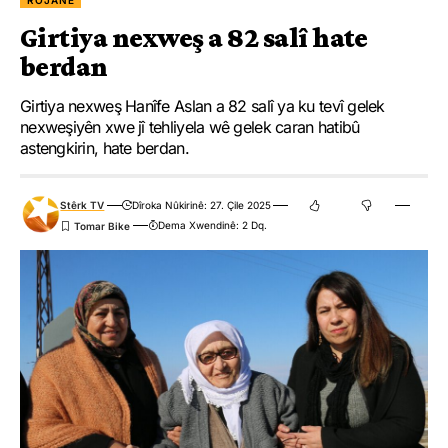
ROJANE
Girtiya nexweş a 82 salî hate
berdan
Girtiya nexweş Hanîfe Aslan a 82 salî ya ku tevî gelek
nexweşiyên xwe jî tehliyela wê gelek caran hatibû
astengkirin, hate berdan.
Stêrk TV
Dîroka Nûkirinê: 27. Çile 2025
Dema Xwendinê: 2 Dq.