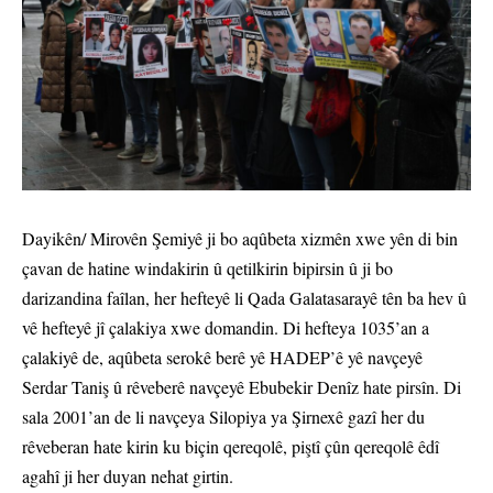
Dayikên/ Mirovên Şemiyê ji bo aqûbeta xizmên xwe yên di bin
çavan de hatine windakirin û qetilkirin bipirsin û ji bo
darizandina faîlan, her hefteyê li Qada Galatasarayê tên ba hev û
vê hefteyê jî çalakiya xwe domandin. Di hefteya 1035’an a
çalakiyê de, aqûbeta serokê berê yê HADEP’ê yê navçeyê
Serdar Taniş û rêveberê navçeyê Ebubekir Denîz hate pirsîn. Di
sala 2001’an de li navçeya Silopiya ya Şirnexê gazî her du
rêveberan hate kirin ku biçin qereqolê, piştî çûn qereqolê êdî
agahî ji her duyan nehat girtin.