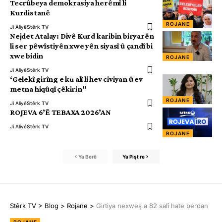
Tecrûbeya demokrasiya herêmî li
Kurdistanê
ROJANE
Ji Aliyê
Stêrk TV
Nejdet Atalay: Divê Kurd karibin biryarên
li ser pêwîstiyên xwe yên siyasî û çandî bi
xwe bidin
ROJANE
Ji Aliyê
Stêrk TV
‘Gelekî girîng e ku alî li hev civiyan û ev
metna hiqûqî çêkirin”
ROJANE
Ji Aliyê
Stêrk TV
ROJEVA 6’Ê TEBAXA 2026’AN
Ji Aliyê
Stêrk TV
ROJANE
Ya Berê
Ya Pişt re
Stêrk TV
>
Blog
>
Rojane
>
Girtiya nexweş a 82 salî hate berdan