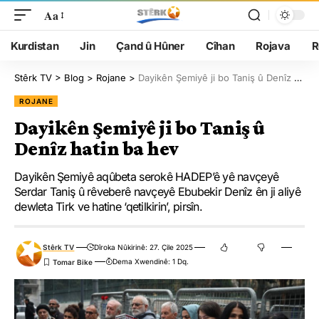
Aa
Kurdistan
Jin
Çand û Hûner
Cîhan
Rojava
R
Stêrk TV
>
Blog
>
Rojane
>
Dayikên Şemiyê ji bo Taniş û Denîz hatin ba hev
ROJANE
Dayikên Şemiyê ji bo Taniş û
Denîz hatin ba hev
Dayikên Şemiyê aqûbeta serokê HADEP’ê yê navçeyê
Serdar Taniş û rêveberê navçeyê Ebubekir Denîz ên ji aliyê
dewleta Tirk ve hatine ‘qetilkirin’, pirsîn.
Stêrk TV
Dîroka Nûkirinê: 27. Çile 2025
Dema Xwendinê: 1 Dq.