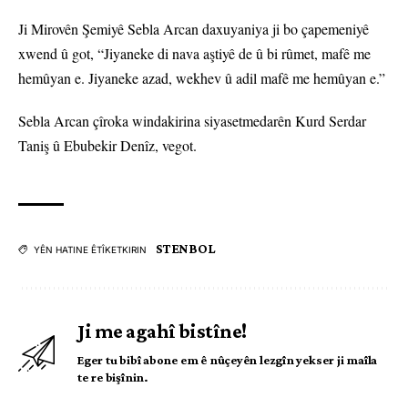
Ji Mirovên Şemiyê Sebla Arcan daxuyaniya ji bo çapemeniyê
xwend û got, “Jiyaneke di nava aştiyê de û bi rûmet, mafê me
hemûyan e. Jiyaneke azad, wekhev û adil mafê me hemûyan e.”
Sebla Arcan çîroka windakirina siyasetmedarên Kurd Serdar
Taniş û Ebubekir Denîz, vegot.
STENBOL
YÊN HATINE ÊTÎKETKIRIN
Ji me agahî bistîne!
Eger tu bibî abone em ê nûçeyên lezgîn yekser ji maîla
te re bişînin.