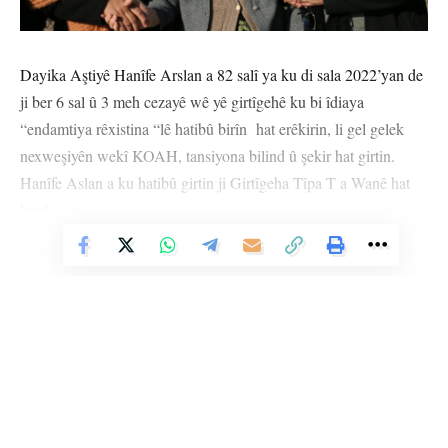
Dayika Aştiyê Hanîfe Arslan a 82 salî ya ku di sala 2022’yan de
ji ber 6 sal û 3 meh cezayê wê yê girtîgehê ku bi îdiaya
“endamtiya rêxistina “lê hatibû birîn hat erêkirin, li gel gelek
nexweşiyên wekî KOAH, tansiyona bilind û şekir hat girtin.
Hanîfe Aslan a ku hatibû girtin ji Girtîgeha Tîpa T a Wanê hat
berdan.
Vê Nûçeyê Bixwîne
Hanîfe Arslan a ji girtîgehê derket ji aliyê malbatê xwe ve hat
pêşwazîkirin.
Hanîfe Arslan a ku piştî ji girtîgehê derket axaftinek kurt kir, bi
bîr xist ku ew dayika aştiyê ye û got, “Em tenê aştiyê dixwazin.
Me digot ‘xwîn bila nerije’. Divê êdî dayik negirîn. Bila deriyên
girtîgehê bên vekirin û hemû hevalên me bên berdan. Ew hemî
bêguneh di hundurê de ne. Hemû kesên bi min re girtî bûn, pir