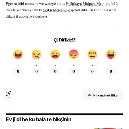
Eger tu bibî abone te we wateyê ku tu
Polîtikaya Malpera Me
dipejînî û
dîsa tê wê wateyê ku tu
Şert û Mercên me
qebûl dikî. Tu kendî bixwazî
dikarî ji abonetiyê derkevî
Çi Difikirî?
.
.
.
.
.
.
0
0
0
0
0
0
Nirxandinek Bike
Ev jî di be ku bala te bikşînin