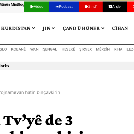
Dîtinên Min
Blog
Video
Podcast
Zindî
Arşîv
KURDISTAN
JIN
ÇAND Û HÛNER
CÎHAN
ŞLO
KOBANÊ
WAN
ŞENGAL
HESEKÊ
ŞIRNEX
MÊRDÎN
RIHA
LEZ
istin
 rojnamevan hatin binçavkirin
 Tv’yê de 3