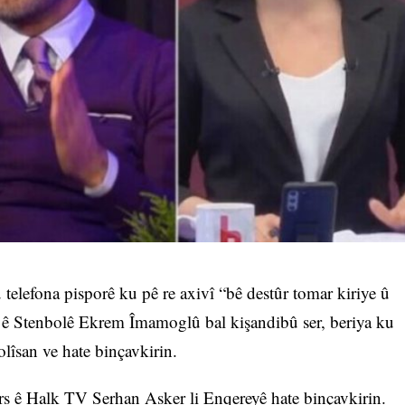
telefona pisporê ku pê re axivî “bê destûr tomar kiriye û
n ê Stenbolê Ekrem Îmamoglû bal kişandibû ser, beriya ku
lîsan ve hate binçavkirin.
irs ê Halk TV Serhan Asker li Enqereyê hate binçavkirin.