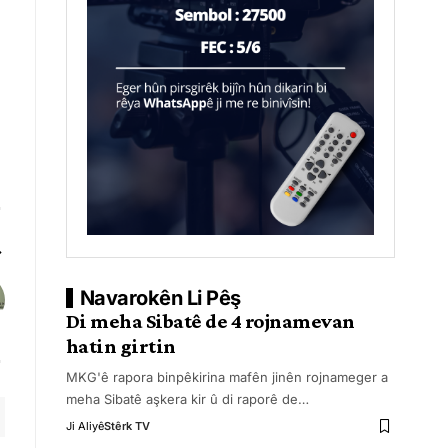
Navarokên Li Pêş
Di meha Sibatê de 4 rojnamevan
hatin girtin
MKG'ê rapora binpêkirina mafên jinên rojnameger a
meha Sibatê aşkera kir û di raporê de
…
Ji Aliyê
Stêrk TV