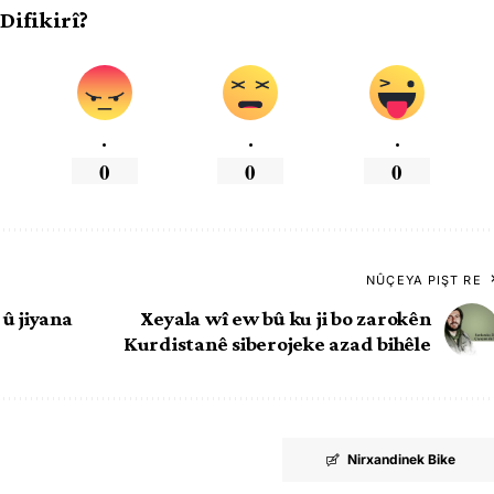
 Difikirî?
.
.
.
0
0
0
NÛÇEYA PIŞT RE
 û jiyana
Xeyala wî ew bû ku ji bo zarokên
Kurdistanê siberojeke azad bihêle
Nirxandinek Bike