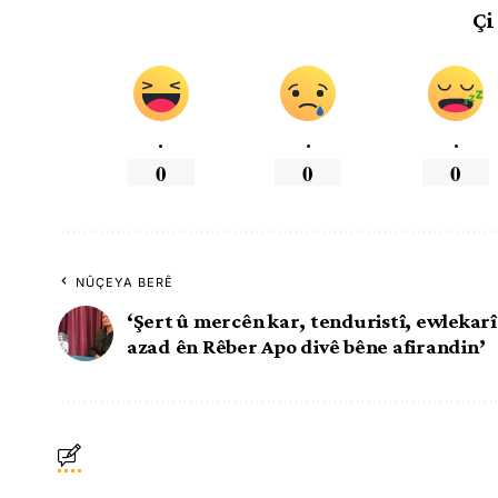
Çi
.
.
.
0
0
0
NÛÇEYA BERÊ
‘Şert û mercên kar, tenduristî, ewlekarî
azad ên Rêber Apo divê bêne afirandin’