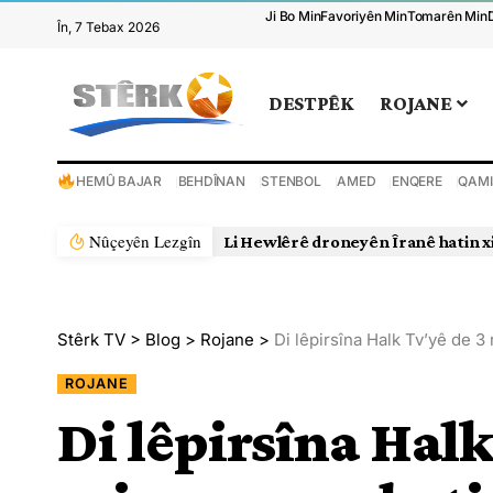
Ji Bo Min
Favoriyên Min
Tomarên Min
În, 7 Tebax 2026
DESTPÊK
ROJANE
HEMÛ BAJAR
BEHDÎNAN
STENBOL
AMED
ENQERE
QAMI
Nûçeyên Lezgîn
Li Hewlêrê droneyên Îranê hatin x
Stêrk TV
>
Blog
>
Rojane
>
Di lêpirsîna Halk Tv’yê de 3
ROJANE
Di lêpirsîna Halk