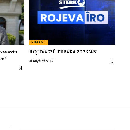
ROJANE
ixwazin
ROJEVA 7’Ê TEBAXA 2026’AN
be’
Ji Aliyê
Stêrk TV