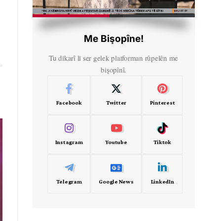
HD
00:37
Me Bişopîne!
Tu dikarî li ser gelek platforman rûpelên me
bişopînî.
Facebook
Twitter
Pinterest
Instagram
Youtube
Tiktok
Telegram
Google News
LinkedIn