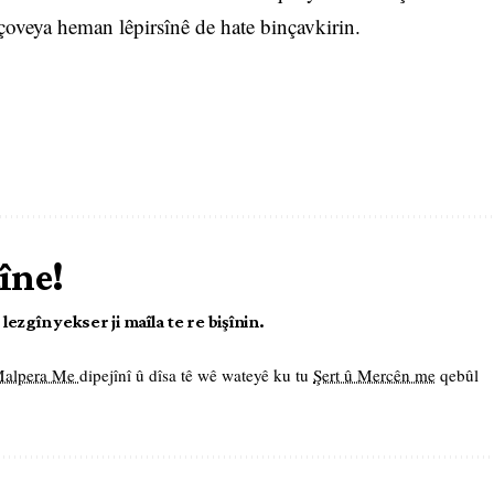
oveya heman lêpirsînê de hate binçavkirin.
îne!
ezgîn yekser ji maîla te re bişînin.
 Malpera Me
dipejînî û dîsa tê wê wateyê ku tu
Şert û Mercên me
qebûl