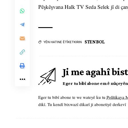
Pêşkêşvana Halk TV Seda Selek jî di çarç
STENBOL
YÊN HATINE ÊTÎKETKIRIN
Ji me agahî bist
Eger tu bibî abone em ê nûçeyên l
Eger tu bibî abone te we wateyê ku tu
Polîtikaya
dikî. Tu kendî bixwazî dikarî ji abonetiyê derkevî