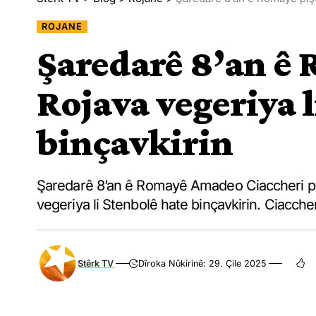
ROJANE
Şaredarê 8’an ê R
Rojava vegeriya l
binçavkirin
Şaredarê 8’an ê Romayê Amadeo Ciaccheri pişt
vegeriya li Stenbolê hate binçavkirin. Ciacche
Stêrk TV
Dîroka Nûkirinê: 29. Çile 2025