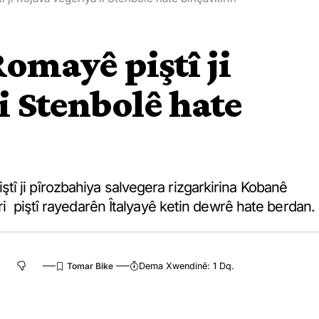
omayê piştî ji
i Stenbolê hate
î ji pîrozbahiya salvegera rizgarkirina Kobanê
ri piştî rayedarên Îtalyayê ketin dewrê hate berdan.
Dema Xwendinê: 1 Dq.