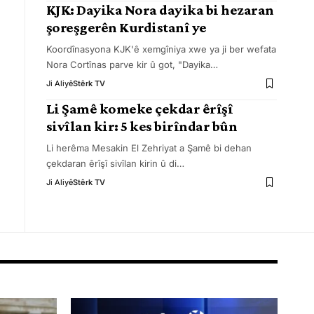
KJK: Dayika Nora dayika bi hezaran
şoreşgerên Kurdistanî ye
Koordînasyona KJK'ê xemgîniya xwe ya ji ber wefata
Nora Cortînas parve kir û got, "Dayika
…
Ji Aliyê
Stêrk TV
Li Şamê komeke çekdar êrîşî
sivîlan kir: 5 kes birîndar bûn
Li herêma Mesakin El Zehriyat a Şamê bi dehan
çekdaran êrîşî sivîlan kirin û di
…
Ji Aliyê
Stêrk TV