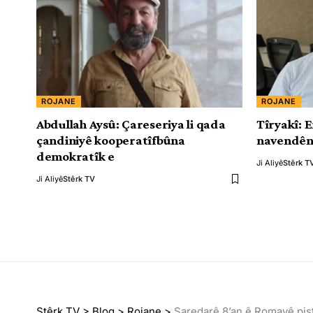
ROJANE
ROJANE
Abdullah Aysû: Çareseriya li qada
Tîryakî: 
çandiniyê kooperatîfbûna
navendên
demokratîk e
Ji Aliyê
Stêrk T
Ji Aliyê
Stêrk TV
Stêrk TV
>
Blog
>
Rojane
>
Şaredarê 8’an ê Romayê piştî