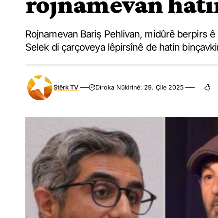
rojnamevan hati
Rojnamevan Bariş Pehlivan, midûrê berpirs 
Selek di çarçoveya lêpirsînê de hatin binçavki
Stêrk TV
Dîroka Nûkirinê: 29. Çile 2025