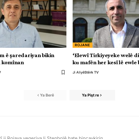
ROJANE
Em ê şaredariyan bikin
‘Elewî Tirkiyeyeke welê d
 komînan
ku mafên her kesî lê ewle 
V
Ji Aliyê
Stêrk TV
Ya Berê
Ya Pişt re
 ji Rojava vegeriya li Stenbolê hate binçavkirin