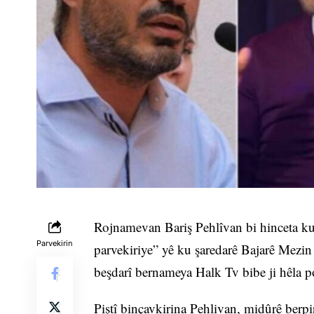
Rojnamevan Bariş Pehlîvan bi hinceta ku 
Parvekirin
parvekiriye” yê ku şaredarê Bajarê Mezi
beşdarî bernameya Halk Tv bibe ji hêla po
Piştî binçavkirina Pehlivan, midûrê berp