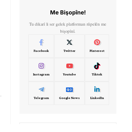
Me Bişopîne!
Tu dikarî li ser gelek platforman rûpelên me
bişopînî.
Facebook
Twitter
Pinterest
Instagram
Youtube
Tiktok
Telegram
Google News
LinkedIn
- Frekans -