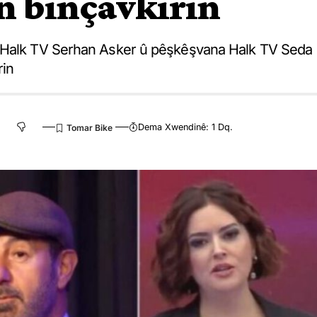
n binçavkirin
ê Halk TV Serhan Asker û pêşkêşvana Halk TV Seda
rin
Dema Xwendinê: 1 Dq.