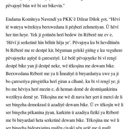
pêvajoyê bûn wê bi ser bikevin.”
Endama Komîteya Navendî ya PKK’ê Dilzar Dîlok got, “Hêvî
tê wateya wêrekiya berxwedana li pêşberî zehmetiyan. Û hêvî
her tim heye. Yek ji gotinên herî bedew ên Rêberê me ev e,
‘Hêvî ji serketinê hîn bêhtir hêja ye’. Pêvajoya ku bi hevdîtinên
bi Rêberê me re destpê kir, bêguman gelekî girîng e ku veguhere
pêvajoyeke aştiyê û çareseriyê. Lê belê pêvajoyeke bi vî rengî
destpê bike yan jî destpê neke, wê têkoşîna me dewam bike.
Berxwedana Rêberê me ya li Îmraliyê û biryardariya xwe ya ji
bo çareseriya pirsgirêka herî giran a cîhanê, ku bi vî rengî ye; ji
bo me hêviya herî mezin e, di heman demê de destnîşankirina
wezîfeya demê ye. Têkoşîna me wê di nava her şert û mercî de li
ser bingeha demokrasî û azadiyê dewam bike. Û ev têkoşîn wê li
ser bingeha pêkanîna jiyan, karkirin û azadiya fîzîkî ya Rêberê
me bi biryardarî heta serketinê dewam bike. Têkoşîna me wê li
ser bingeha bidestxistina mafên civakî yên gelê me û mafê