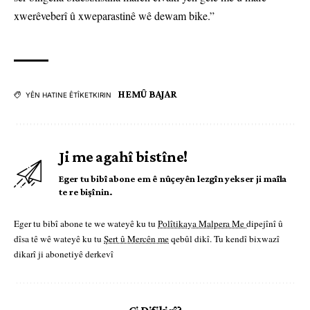
xwerêveberî û xweparastinê wê dewam bike.”
HEMÛ BAJAR
YÊN HATINE ÊTÎKETKIRIN
Ji me agahî bistîne!
Eger tu bibî abone em ê nûçeyên lezgîn yekser ji maîla
te re bişînin.
Eger tu bibî abone te we wateyê ku tu
Polîtikaya Malpera Me
dipejînî û
dîsa tê wê wateyê ku tu
Şert û Mercên me
qebûl dikî. Tu kendî bixwazî
dikarî ji abonetiyê derkevî