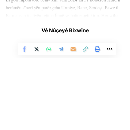
herêmên sînorî yên parêzgeha Urmiye, Bane, Serdeşt, Pawe û
Kirmanşan ji aliyên rejîma Îranê ve hatine qetilkirin. Her wiha
246 kes jî birîndar bûne.
Vê Nûçeyê Bixwîne
Her wiha hate gotin ku zarokek temenê wî jêrî 18 salî ji serma
miriye.
Di dewama raporê de hate destnîşan kirin ku kolber di encama
êrîşên rejîma Îranê, ketina xwarê ya ji latan, teqîna bombeyan û
êşkencekirinê jiyana xwe ji dest dane yan jî birîndar bûne.
Li Ser Şopa Heqîqetê
Stêrk TV ji sala 2009an ve di warên siyasî, civakî, çandî û hunerî de
weşanê dike. Bi nêrîna azadiya jinê û avakirina civakeke demokratîk,
HEMÛ BAJAR
YÊN HATINE ÊTÎKETKIRIN
Stêrk TV xebatên civakî, çandî, hunerî, dîrokî, aborî û yên jîngehê
dimeşîne. Di çarçoveya parastin û pêşxistina çand û zimanê Kurdî de, bi
zaravayên Kurmancî, Soranî, Kirmanckî û Hewramî nûçe û bernameyên
cûrbicûr amade dike û diweşîne. Stêrk TV xizmetê li çand û hunera