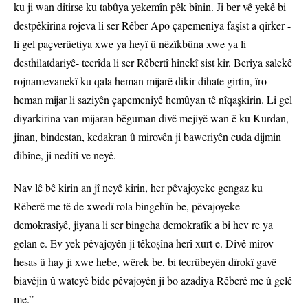
ku ji wan ditirse ku tabûya yekemîn pêk bînin. Ji ber vê yekê bi
destpêkirina rojeva li ser Rêber Apo çapemeniya faşîst a qirker -
li gel paçverûetiya xwe ya heyî û nêzîkbûna xwe ya li
desthilatdariyê- tecrîda li ser Rêbertî hinekî sist kir. Beriya salekê
rojnamevanekî ku qala heman mijarê dikir dihate girtin, îro
heman mijar li saziyên çapemeniyê hemûyan tê nîqaşkirin. Li gel
diyarkirina van mijaran bêguman divê mejiyê wan ê ku Kurdan,
jinan, bindestan, kedakran û mirovên ji baweriyên cuda dijmin
dibîne, ji nedîtî ve neyê.
Nav lê bê kirin an jî neyê kirin, her pêvajoyeke gengaz ku
Rêberê me tê de xwedî rola bingehîn be, pêvajoyeke
demokrasiyê, jiyana li ser bingeha demokratîk a bi hev re ya
gelan e. Ev yek pêvajoyên ji têkoşîna herî xurt e. Divê mirov
hesas û hay ji xwe hebe, wêrek be, bi tecrûbeyên dîrokî gavê
biavêjin û wateyê bide pêvajoyên ji bo azadiya Rêberê me û gelê
me.”