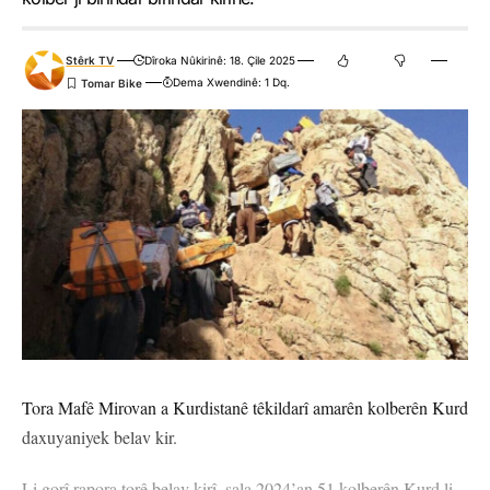
Stêrk TV
Dîroka Nûkirinê: 18. Çile 2025
Dema Xwendinê: 1 Dq.
Tora Mafê Mirovan a Kurdistanê têkildarî amarên kolberên Kurd
daxuyaniyek belav kir.
Li gorî rapora torê belav kirî, sala 2024’an 51 kolberên Kurd li