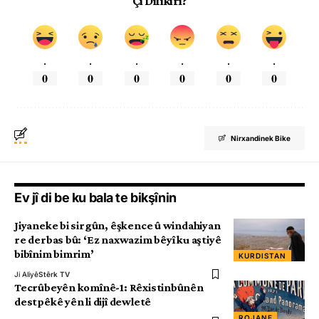
Çi Difikirî?
.
.
.
.
.
.
0
0
0
0
0
0
Nirxandinek Bike
Ev jî di be ku bala te bikşînin
Jiyaneke bi sirgûn, êşkence û windahiyan
re derbas bû: ‘Ez naxwazim bêyî ku aştiyê
bibînim bimrim’
KURDISTAN
Ji Aliyê
Stêrk TV
Tecrûbeyên komînê-1: Rêxistinbûnên
destpêkê yên li dijî dewletê
ROJANE