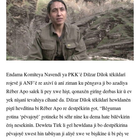
Endama Komîteya Navendî ya PKK’ê Dilzar Dîlok têkildarî
rojevê ji ANF’ê re axivî û anî ziman ku pêngava ji bo azadiya
Rêber Apo salek li pey xwe hişt, qonaxên girîng derbas kir û ev
yek nîşanî tevahiya cîhanê da. Dilzar Dîlok têkildarî hewldanên
piştî hevdîtina bi Rêber Apo re destpêkirin got, “Bêguman
gotina ‘pêvajoyê’ gotineke bi sêhr nîne ku dema hate bilêvkirin
êriş nesekinîn. Dewleta Tirk li gel hewldana ji bo destpêkirina
pêvajoyê xwest hin tabûyan ji aliyê xwe ve bişikîne û bi pêş ve