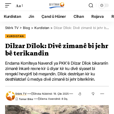
Aa
Kurdistan
Jin
Çand û Hûner
Cîhan
Rojava
R
Stêrk TV
>
Blog
>
Kurdistan
>
Dilzar Dîlok: Divê zimanê bi jehr bê terikandin
KURDISTAN
Dilzar Dîlok: Divê zimanê bi jehr
bê terikandin
Endama Komîteya Navendî ya PKK'ê Dilzar Dîlok bikaranîn
zimanê înkarê rexne kir û diyar kir ku divê siyaset bi
rengekî hevgirtî bê meşandin. Dîlok destnîşan kir ku
desthilatdarî û medya divê zimanê bi jehr biterikînin.
Stêrk TV
Dîroka Nûkirinê: 19. Çile 2025
Dema Xwendinê: 8 Dq.