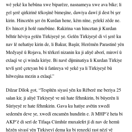
wê yekê ku hebûna xwe biparêze, nasnameya xwe ava bike; li
gel şerê qirkirinê têkoşînê bimeşîne, dawiya dawî jî dest bi şer
kirin. Hincetên şer ên Kurdan hene, kêm nîne, gelekî zêde ne.
Ev hincet ji holê ranebûne. Rakirina van hincetan ji Kurdan
bêhtir hêviya gelên Tirkiyeyê ye. Gelên Tirkiyeyê di vî şerê ku
nav lê nehatiye kirin de, li Bakur, Başûr, Herêmên Parastinê yên
Medyayê û Rojava, bi têrkerî nizanin ku ji aliyê aborî, mirovî û
exlaqî ve çi winda kiriye. Bi navê dijminatiya li Kurdan Tirkiye
tevlî şerê çeteyan bû û fatûreya vê yekê ya li Tirkiyeyê bû
hilweşîna mezin a exlaqî.”
Dilzar Dîlok got, “Tespîtên siyasî yên ku Rêberê me beriya 25
salan kir, ji aliyê Tirkiyeyê ve nû hate fêhmkirin, bi bûyerên li
Sûriyeyê re hate fêhmkirin. Gava ku hatiye avêtin xwedî
sedemên deve ye, xwedî encamên hundirîn e. Ji MHP’ê heta bi
AKP’ê di serî de Tifaqa Cûmhûr muxalefet jî di nav de hemû
hêzên siyasî yên Tirkiyeyî dema ku bi rengekî rast nêzî vê