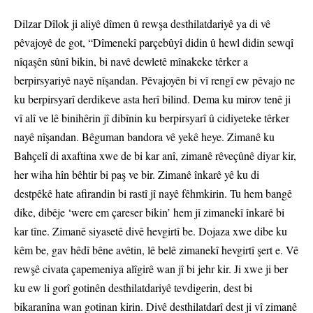
Dilzar Dîlok ji aliyê dîmen û rewşa desthilatdariyê ya di vê
pêvajoyê de got, “Dîmenekî parçebûyî didin û hewl didin sewqî
nîqaşên sûnî bikin, bi navê dewletê mînakeke têrker a
berpirsyariyê nayê nîşandan. Pêvajoyên bi vî rengî ew pêvajo ne
ku berpirsyarî derdikeve asta herî bilind. Dema ku mirov tenê ji
vî alî ve lê binihêrin jî dibînin ku berpirsyarî û cidiyeteke têrker
nayê nîşandan. Bêguman bandora vê yekê heye. Zimanê ku
Bahçelî di axaftina xwe de bi kar anî, zimanê rêveçûnê diyar kir,
her wiha hîn bêhtir bi paş ve bir. Zimanê înkarê yê ku di
destpêkê hate afirandin bi rastî jî nayê fêhmkirin. Tu hem bangê
dike, dibêje ‘were em çareser bikin’ hem jî zimanekî înkarê bi
kar tîne. Zimanê siyasetê divê hevgirtî be. Dojaza xwe dibe ku
kêm be, gav hêdî bêne avêtin, lê belê zimanekî hevgirtî şert e. Vê
rewşê civata çapemeniya alîgirê wan jî bi jehr kir. Ji xwe ji ber
ku ew li gorî gotinên desthilatdariyê tevdigerin, dest bi
bikaranîna wan gotinan kirin. Divê desthilatdarî dest ji vî zimanê