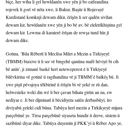
biçe, her wiha li gel hewldanên xwe yên ji bo eafirandina
rojevek li gorî vê nêta xwe, li Bakur, Başûr û Rojavayê
Kurdistanê komkujî dewam dikir, êrîşên li ser qadên sivîlan
dewam kir, hewldanên xwe yên ji bo bê av, bê elektrîkhiştina gel
dewam kir. Lewma di karaterê êrîşan de rewşa tund hîn jî
dewam dike.
Gotina, ‘Bila Rêbertî li Meclîsa Milet a Mezin a Tirkiyeyê
(TBMM) biaxive û li ser vê bingehê qanûna mafê hêviyê bi cih
bê anîn’, ji zimanê baskê herî neteweperest ê li Tirkiyeyê
bilêvkirina vê gotinê û ragihandina vê ji TBMM’ê balkêş bû. Ji
xwe piştî pêvajoya têkbirinê û êrîşên bi vê yekê re rû dan,
helwesteke wekî din wê li ber çavan bihata girtin an na, ew
nediyar e. Ji ber dijminatî û bêcidiyeta salên derbasbûyî, îro
diviyabû gelekî cidî bûna. Tabûya herî mezin a Tirkikyeyê mijara
parçebûnê ye. Tirsa parçebûnê siyaseta hundir û derve, sîstem û
sazîbûnê diyar dike. Tabûya duyemîn jî PKK’yî û Rêber Apo ye,