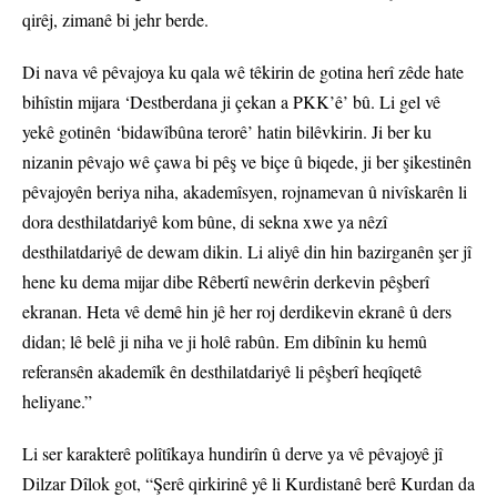
qirêj, zimanê bi jehr berde.
Di nava vê pêvajoya ku qala wê têkirin de gotina herî zêde hate
bihîstin mijara ‘Destberdana ji çekan a PKK’ê’ bû. Li gel vê
yekê gotinên ‘bidawîbûna terorê’ hatin bilêvkirin. Ji ber ku
nizanin pêvajo wê çawa bi pêş ve biçe û biqede, ji ber şikestinên
pêvajoyên beriya niha, akademîsyen, rojnamevan û nivîskarên li
dora desthilatdariyê kom bûne, di sekna xwe ya nêzî
desthilatdariyê de dewam dikin. Li aliyê din hin bazirganên şer jî
hene ku dema mijar dibe Rêbertî newêrin derkevin pêşberî
ekranan. Heta vê demê hin jê her roj derdikevin ekranê û ders
didan; lê belê ji niha ve ji holê rabûn. Em dibînin ku hemû
referansên akademîk ên desthilatdariyê li pêşberî heqîqetê
heliyane.”
Li ser karakterê polîtîkaya hundirîn û derve ya vê pêvajoyê jî
Dilzar Dîlok got, “Şerê qirkirinê yê li Kurdistanê berê Kurdan da