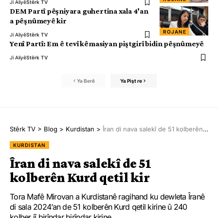
Ji Aliyê
Stêrk TV
DEM Partî pêşniyara guhertina xala 4’an
a pêşnûmeyê kir
ROJANE
Ji Aliyê
Stêrk TV
Yenî Partî: Em ê tevî kêmasiyan piştgirî bidin pêşnûmeyê
Ji Aliyê
Stêrk TV
Ya Berê
Ya Pişt re
Stêrk TV
>
Blog
>
Kurdistan
>
Îran di nava salekî de 51 kolberên Kurd qetil kir
KURDISTAN
Îran di nava salekî de 51
kolberên Kurd qetil kir
Tora Mafê Mirovan a Kurdistanê ragihand ku dewleta Îranê
di sala 2024’an de 51 kolberên Kurd qetil kirine û 240
kolber jî birîndar birîndar kirine.