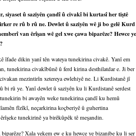
 siyaset û saziyên çandî û civakî bi kurtasî her tiştê
irker re rû b rû ne. Dewlet û saziyên wê ji bo gelê Kurd
 hemberî van êrîşan wê gel xwe çawa biparêze? Hewce y
e?
kê îfade dikin yanî tên wateya tunekirina civakê. Yanî em
, tunekirina civakîbûnê û ferd kirina desthilatdar e. Ji ber
ivakan mezintirîn xetereya ewlehiyê ne. Li Kurdistanê jî
 bi rû ye. Yanî dewlet û saziyên ku li Kurdistanê serdest
 tunekirin bi awayên weke tunekirina çandî ku hemû
tlîamên fîzîkî, neçarkirina koçberiyê û guhertina
 êrîşeke tunekirinê ya birêkûpêk tê meşandin.
biparêze? Xala yekem ew e ku hewce ye bizanibe ku li ser