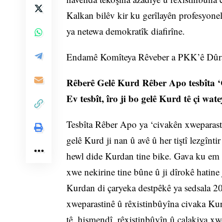
Kalkan bilêv kir ku gerîlayên profesyone
ya netewa demokratîk diafirîne.
Endamê Komîteya Rêveber a PKK’ê Dûra
Rêberê Gelê Kurd Rêber Apo tesbîta ‘C
Ev tesbît, îro ji bo gelê Kurd tê çi wat
Tesbîta Rêber Apo ya ‘civakên xweparastin
gelê Kurd ji nan û avê û her tiştî lezgînti
hewl dide Kurdan tine bike. Gava ku em li
xwe nekirine tine bûne û ji dîrokê hatine j
Kurdan di çaryeka destpêkê ya sedsala 20’
xweparastinê û rêxistinbûyîna civaka Kurd
tê, hişmendî, rêxistinbûyîn û çalakiya x