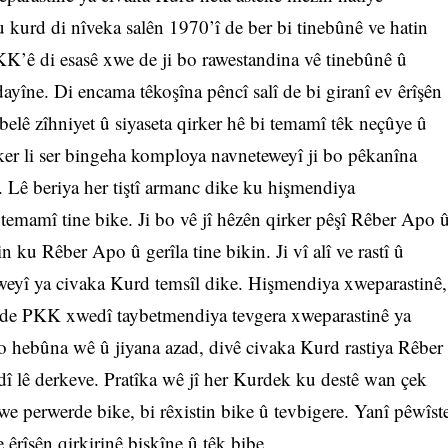
u kurd di nîveka salên 1970’î de ber bi tinebûnê ve hatin
K’ê di esasê xwe de ji bo rawestandina vê tinebûnê û
yîne. Di encama têkoşîna pêncî salî de bi giranî ev êrîşên
 belê zîhniyet û siyaseta qirker hê bi temamî têk neçûye û
rker li ser bingeha komploya navneteweyî ji bo pêkanîna
. Lê beriya her tiştî armanc dike ku hişmendiya
temamî tine bike. Ji bo vê jî hêzên qirker pêşî Rêber Apo 
n ku Rêber Apo û gerîla tine bikin. Ji vî alî ve rastî û
eyî ya civaka Kurd temsîl dike. Hişmendiya xweparastinê,
yê de PKK xwedî taybetmendiya tevgera xweparastinê ya
 bo hebûna wê û jiyana azad, divê civaka Kurd rastiya Rêber
dî lê derkeve. Pratîka wê jî her Kurdek ku destê wan çek
e perwerde bike, bi rêxistin bike û tevbigere. Yanî pêwîst
êrîşên qirkirinê bişkîne û têk bibe.