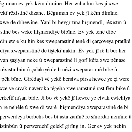
Bêguman ev yek kêm dimîne. Her wiha hin kes jî xwe
arekî rêxistinê dizane. Bêguman ev yek jî kêm dimîne.
we de dihewîne. Yanî bi hevgirtina hişmendî, rêxistin û
stinê bes weke hişmendiyê bibîne. Ev yek tenê dibe
 din ew e ku hin kes xweparastinê tenê di çarçoveya pratîkê
iya xweparastinê de tiştekî nakin. Ev yek jî rê li ber her
 van şaşiyan neke û xweparastinê li gorî kêfa xwe pênase
êxistinbûn û çalakiyê de li nêzî xweparastinê bibe û
î pêk bîne. Girêdayî vê yekê bersiva pirsa hewce ye çi were
hewce ye civak naveroka têgeha xweparastinê rast fêm bike û
rkeftî nîşan bide. Ji bo vê yekê jî hewce ye civak ewlehiya
in re nehêle û xwe di warê hişmendiya xweparastinê de bi
perwerdeya berbehs bes bi asta zanînê re sînordar nemîne û
istinbûn û perwerdehî gelekî girîng in. Ger ev yek nebin