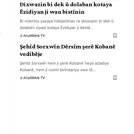
Dixwazin bi dek û dolaban kotaya
Êzidiyan ji wan bistînin
Bi nûkirina yasaya hilbijartinan re dixwazin bi dek û
dolabên siyasî kotaya Êzidiyan ji destê
…
e
Ji Aliyê
Stêrk TV
Şehîd Sorxwîn Dêrsîm şerê Kobanê
vedibêje
Şehîd Sorxwîn hem ji şerê Kobanê heya azadiya
Kobanê, hem jî ruxmî birîndariya xwe di
…
Ji Aliyê
Stêrk TV