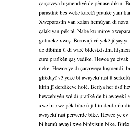
çarçoveya hişmendiyê de pênase dikin. 
parastinê bes weke karekî pratîkê yanî k
Xweparastin van xalan hemûyan di nava x
çalakiyan pêk tê. Nabe ku mirov xwepara
gotineke xweş. Berovajî vê yekê jî şaşiya
de dibînin û di warê bidestxistina hişmend
cure pratîkên şaş vedike. Hewce ye civak
neke. Hewce ye di çarçoveya hişmendî, bir
girêdayî vê yekê bi awayekî rast û serkeft
kirin jî derdikeve holê. Beriya her tiştî 
hewcehiyên wê di pratîkê de bi awayekî se
xwe bi xwe pêk bîne û ji hin derdorên d
awayekî rast perwerde bike. Hewce ye ev 
bi hemû awayî xwe birêxistin bike. Birêx