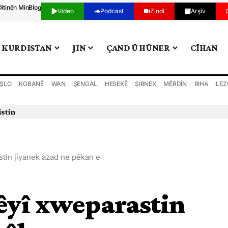
Dîtinên Min
Blog
Video
Podcast
Zindî
Arşîv
KURDISTAN
JIN
ÇAND Û HÛNER
CÎHAN
ŞLO
KOBANÊ
WAN
ŞENGAL
HESEKÊ
ŞIRNEX
MÊRDÎN
RIHA
LEZ
tin jiyanek azad ne pêkan e
êyî xweparastin