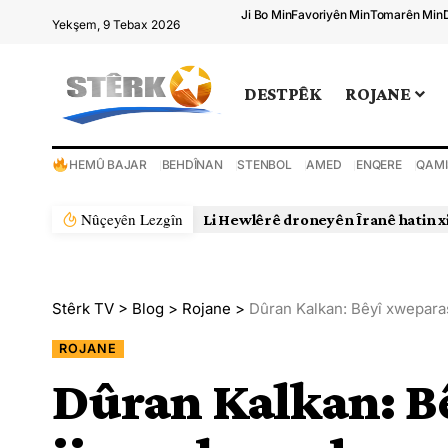
Ji Bo Min
Favoriyên Min
Tomarên Min
Yekşem, 9 Tebax 2026
DESTPÊK
ROJANE
HEMÛ BAJAR
BEHDÎNAN
STENBOL
AMED
ENQERE
QAMI
Nûçeyên Lezgîn
Stêrk TV
>
Blog
>
Rojane
>
Dûran Kalkan: Bêyî xweparas
ROJANE
Dûran Kalkan: B