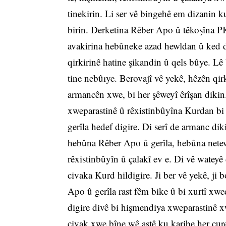
tinekirin. Li ser vê bingehê em dizanin k
birin. Derketina Rêber Apo û têkoşîna PK
avakirina hebûneke azad hewldan û ked da
qirkirinê hatine şikandin û qels bûye. Lê
tine nebûıye. Berovajî vê yekê, hêzên qi
armancên xwe, bi her şêweyî êrîşan dikin
xweparastinê û rêxistinbûyîna Kurdan bi 
gerîla hedef digire. Di serî de armanc diki
hebûna Rêber Apo û gerîla, hebûna netew
rêxistinbûyîn û çalakî ev e. Di vê wate
civaka Kurd hildigire. Ji ber vê yekê, ji
Apo û gerîla rast fêm bike û bi xurtî xwe
digire divê bi hişmendiya xweparastinê xw
civak xwe bîne wê astê ku karibe her cure 