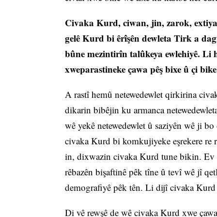
Civaka Kurd, ciwan, jin, zarok, extiyar,
gelê Kurd bi êrîşên dewleta Tirk a dag
bûne mezintirîn talûkeya ewlehiyê. Li
xweparastineke çawa pêş bixe û çi bik
A rastî hemû netewedewlet qirkirina civa
dikarin bibêjin ku armanca netewedewletan
wê yekê netewedewlet û saziyên wê ji bo c
civaka Kurd bi komkujiyeke eşrekere re rû
in, dixwazin civaka Kurd tune bikin. Ev
rêbazên bişaftinê pêk tîne û tevî wê jî qe
demografiyê pêk tên. Li dijî civaka Kurd
Di vê rewşê de wê civaka Kurd xwe çawa 