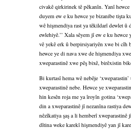
civakê qirkirinek tê pêkanîn. Yanî hewce 
duyem ew e ku hewce ye bizanibe tişta ku
wê hişmendiya rast ya têkildarî dewlet û d
ewlehiyê.’’ Xala sêyem jî ew e ku hewce 
vê yekê erk û berpirsiyariyên xwe bi cîh 
hewce ye di nava xwe de hişmendiya xwep
xweparastinê xwe pêş bixê, birêxistin bik
Bi kurtasî hema wê nebêje ‘xweparastin’ 
xweparastinê nebe. Hewce ye xweparastina
hin kesên roja me ya îroyîn gotina ‘xwepa
din a xweparastinê jî nezanîna rastiya de
nêzîkatiya şaş a li hemberî xweparastinê 
dîtina weke karekî hişmendiyê yan jî kare