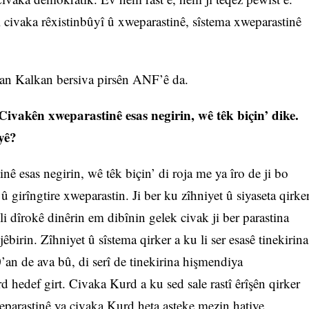
l civaka rêxistinbûyî û xweparastinê, sîstema xweparastinê
n Kalkan bersiva pirsên ANF’ê da.
ivakên xweparastinê esas negirin, wê têk biçin’ dike.
eyê?
ê esas negirin, wê têk biçin’ di roja me ya îro de ji bo
r û girîngtire xweparastin. Ji ber ku zîhniyet û siyaseta qirke
 dîrokê dinêrin em dibînin gelek civak ji ber parastina
êbirin. Zîhniyet û sîstema qirker a ku li ser esasê tinekirina
an de ava bû, di serî de tinekirina hişmendiya
 hedef girt. Civaka Kurd a ku sed sale rastî êrîşên qirker
weparastinê ya civaka Kurd heta asteke mezin hatiye