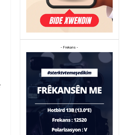
- Frekans -
r