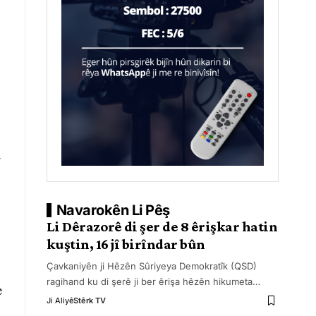
û
Navarokên Li Pêş
Li Dêrazorê di şer de 8 êrişkar hatin
kuştin, 16 jî birîndar bûn
Çavkaniyên ji Hêzên Sûriyeya Demokratîk (QSD)
ragihand ku di şerê ji ber êrişa hêzên hikumeta
…
e
Ji Aliyê
Stêrk TV