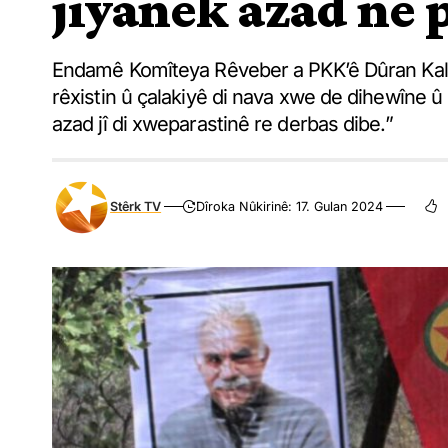
jiyanek azad ne 
Endamê Komîteya Rêveber a PKK’ê Dûran Kalka
rêxistin û çalakiyê di nava xwe de dihewîne û 
azad jî di xweparastinê re derbas dibe.”
Stêrk TV
Dîroka Nûkirinê: 17. Gulan 2024