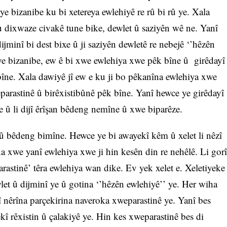
ye bizanibe ku bi xetereya ewlehiyê re rû bi rû ye. Xala
 dixwaze civakê tune bike, dewlet û saziyên wê ne. Yanî
ijminî bi dest bixe û ji saziyên dewletê re nebejê ‘’hêzên
ye bizanibe, ew ê bi xwe ewlehiya xwe pêk bîne û girêdayî
bîne. Xala dawiyê jî ew e ku ji bo pêkanîna ewlehiya xwe
arastinê û birêxistibûnê pêk bîne. Yanî hewce ye girêdayî
e û li dijî êrîşan bêdeng nemîne û xwe biparêze.
û bêdeng bimîne. Hewce ye bi awayekî kêm û xelet li nêzî
 xwe yanî ewlehiya xwe ji hin kesên din re nehêlê. Li gorî
rastinê’ têra ewlehiya wan dike. Ev yek xelet e. Xeletiyeke
wlet û dijminî ye û gotina ‘’hêzên ewlehiyê’’ ye. Her wiha
jî nêrîna parçekirina naveroka xweparastinê ye. Yanî bes
kî rêxistin û çalakiyê ye. Hin kes xweparastinê bes di