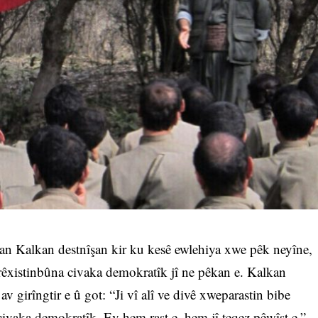
 Kalkan destnîşan kir ku kesê ewlehiya xwe pêk neyîne,
rêxistinbûna civaka demokratîk jî ne pêkan e. Kalkan
v girîngtir e û got: “Ji vî alî ve divê xweparastin bibe
civaka demokratîk. Ev hem rast e, hem jî teqez pêwîst e.”