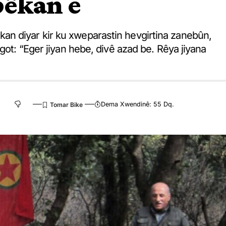
pêkan e
n diyar kir ku xweparastin hevgirtina zanebûn,
got: “Eger jiyan hebe, divê azad be. Rêya jiyana
Dema Xwendinê: 55 Dq.