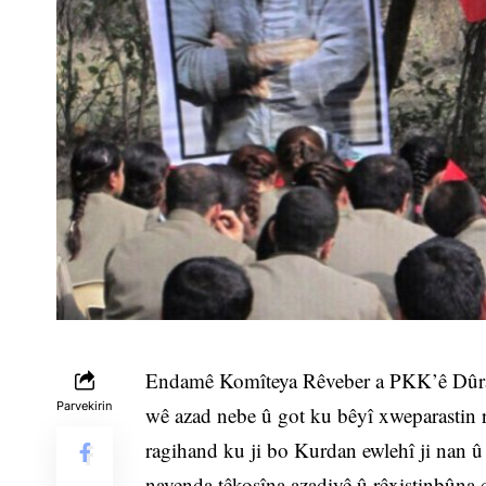
Endamê Komîteya Rêveber a PKK’ê Dûran
Parvekirin
wê azad nebe û got ku bêyî xweparastin 
ragihand ku ji bo Kurdan ewlehî ji nan û a
navenda têkoşîna azadiyê û rêxistinbûna 