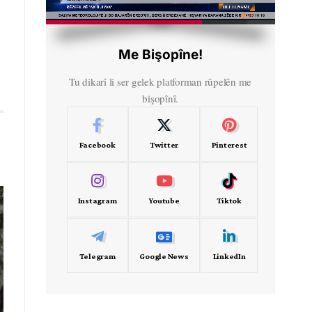
HD
00:56
Me Bişopîne!
Tu dikarî li ser gelek platforman rûpelên me
bişopînî.
Facebook
Twitter
Pinterest
Instagram
Youtube
Tiktok
Telegram
Google News
LinkedIn