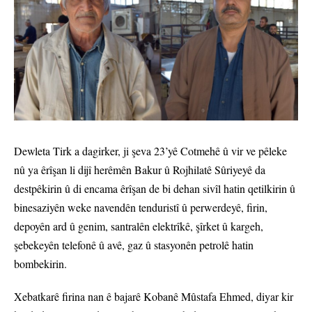
Dewleta Tirk a dagirker, ji şeva 23’yê Cotmehê û vir ve pêleke
nû ya êrîşan li dijî herêmên Bakur û Rojhilatê Sûriyeyê da
destpêkirin û di encama êrîşan de bi dehan sivîl hatin qetilkirin û
binesaziyên weke navendên tenduristî û perwerdeyê, firin,
depoyên ard û genim, santralên elektrîkê, şîrket û kargeh,
şebekeyên telefonê û avê, gaz û stasyonên petrolê hatin
bombekirin.
Xebatkarê firina nan ê bajarê Kobanê Mûstafa Ehmed, diyar kir