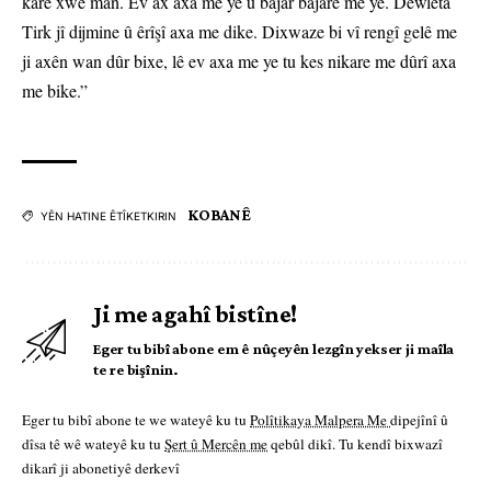
karê xwe man. Ev ax axa me ye û bajar bajarê me ye. Dewleta
Tirk jî dijmine û êrîşî axa me dike. Dixwaze bi vî rengî gelê me
ji axên wan dûr bixe, lê ev axa me ye tu kes nikare me dûrî axa
me bike.”
KOBANÊ
YÊN HATINE ÊTÎKETKIRIN
Ji me agahî bistîne!
Eger tu bibî abone em ê nûçeyên lezgîn yekser ji maîla
te re bişînin.
Eger tu bibî abone te we wateyê ku tu
Polîtikaya Malpera Me
dipejînî û
dîsa tê wê wateyê ku tu
Şert û Mercên me
qebûl dikî. Tu kendî bixwazî
dikarî ji abonetiyê derkevî