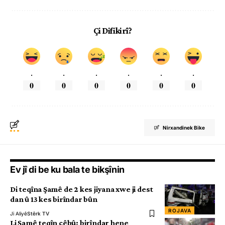
Çi Difikirî?
.
.
.
.
.
.
0
0
0
0
0
0
Nirxandinek Bike
Ev jî di be ku bala te bikşînin
Di teqîna Şamê de 2 kes jiyana xwe ji dest
dan û 13 kes birîndar bûn
ROJAVA
Ji Aliyê
Stêrk TV
Li Şamê teqîn çêbû; birîndar hene