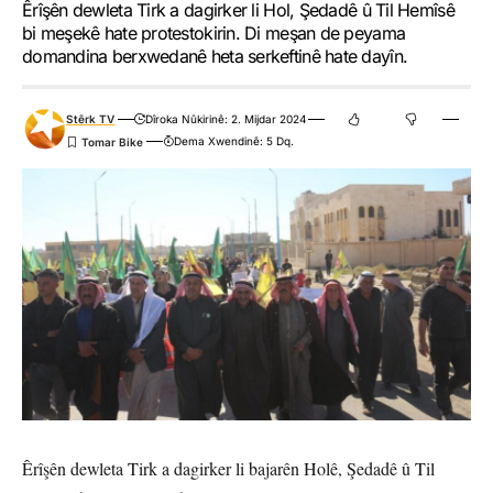
Êrîşên dewleta Tirk a dagirker li Hol, Şedadê û Til Hemîsê
bi meşekê hate protestokirin. Di meşan de peyama
domandina berxwedanê heta serkeftinê hate dayîn.
Stêrk TV
Dîroka Nûkirinê: 2. Mijdar 2024
Dema Xwendinê: 5 Dq.
Êrîşên dewleta Tirk a dagirker li bajarên Holê, Şedadê û Til