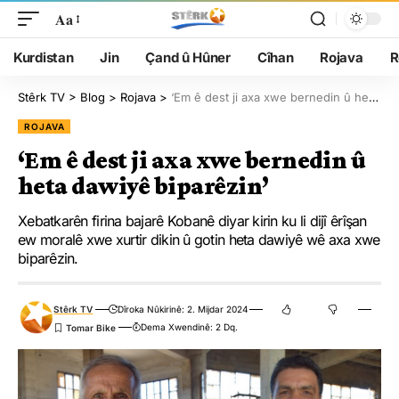
Aa
Kurdistan
Jin
Çand û Hûner
Cîhan
Rojava
R
Stêrk TV
>
Blog
>
Rojava
>
‘Em ê dest ji axa xwe bernedin û heta dawiyê biparêzin’
ROJAVA
‘Em ê dest ji axa xwe bernedin û
heta dawiyê biparêzin’
Xebatkarên firina bajarê Kobanê diyar kirin ku li dijî êrîşan
ew moralê xwe xurtir dikin û gotin heta dawiyê wê axa xwe
biparêzin.
Stêrk TV
Dîroka Nûkirinê: 2. Mijdar 2024
Dema Xwendinê: 2 Dq.