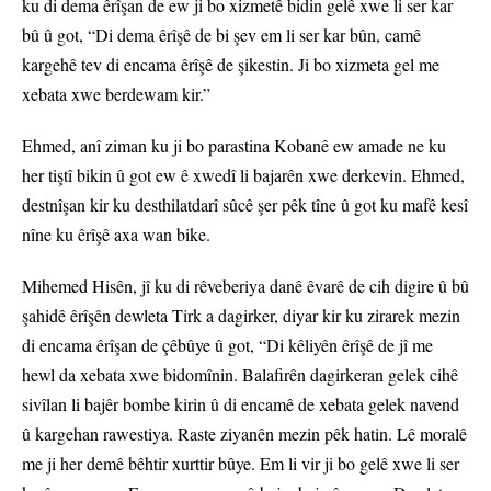
ku di dema êrîşan de ew ji bo xizmetê bidin gelê xwe li ser kar
bû û got, “Di dema êrîşê de bi şev em li ser kar bûn, camê
kargehê tev di encama êrîşê de şikestin. Ji bo xizmeta gel me
xebata xwe berdewam kir.”
Ehmed, anî ziman ku ji bo parastina Kobanê ew amade ne ku
her tiştî bikin û got ew ê xwedî li bajarên xwe derkevin. Ehmed,
destnîşan kir ku desthilatdarî sûcê şer pêk tîne û got ku mafê kesî
nîne ku êrîşê axa wan bike.
Mihemed Hisên, jî ku di rêveberiya danê êvarê de cih digire û bû
şahidê êrîşên dewleta Tirk a dagirker, diyar kir ku zirarek mezin
di encama êrîşan de çêbûye û got, “Di kêliyên êrîşê de jî me
hewl da xebata xwe bidomînin. Balafirên dagirkeran gelek cihê
sivîlan li bajêr bombe kirin û di encamê de xebata gelek navend
û kargehan rawestiya. Raste ziyanên mezin pêk hatin. Lê moralê
me ji her demê bêhtir xurttir bûye. Em li vir ji bo gelê xwe li ser