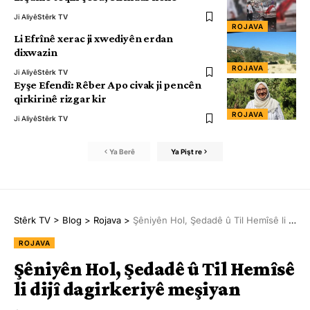
Ji Aliyê
Stêrk TV
ROJAVA
Li Efrînê xerac ji xwediyên erdan
dixwazin
ROJAVA
Ji Aliyê
Stêrk TV
Eyşe Efendî: Rêber Apo civak ji pencên
qirkirinê rizgar kir
ROJAVA
Ji Aliyê
Stêrk TV
Ya Berê
Ya Pişt re
Stêrk TV
>
Blog
>
Rojava
>
Şêniyên Hol, Şedadê û Til Hemîsê li dijî dagirkeriyê meşiyan
ROJAVA
Şêniyên Hol, Şedadê û Til Hemîsê
li dijî dagirkeriyê meşiyan