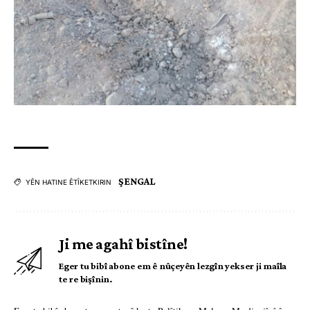
ŞENGAL
YÊN HATINE ÊTÎKETKIRIN
Ji me agahî bistîne!
Eger tu bibî abone em ê nûçeyên lezgîn yekser ji maîla
te re bişînin.