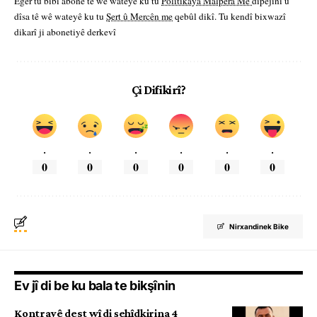
Eger tu bibî abone te we wateyê ku tu
Polîtikaya Malpera Me
dipejînî û
dîsa tê wê wateyê ku tu
Şert û Mercên me
qebûl dikî. Tu kendî bixwazî
dikarî ji abonetiyê derkevî
Çi Difikirî?
.
.
.
.
.
.
0
0
0
0
0
0
Nirxandinek Bike
Ev jî di be ku bala te bikşînin
Kontrayê dest wî di şehîdkirina 4