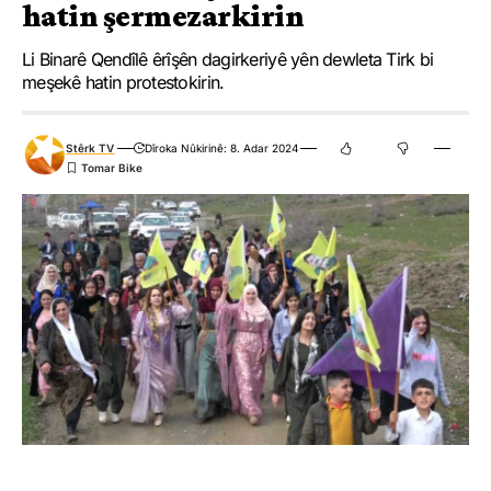
hatin şermezarkirin
Çi Difikirî?
Li Binarê Qendîlê êrîşên dagirkeriyê yên dewleta Tirk bi
meşekê hatin protestokirin.
.
.
.
.
.
.
0
0
0
0
0
0
Stêrk TV
Dîroka Nûkirinê: 8. Adar 2024
Nirxandinek Bike