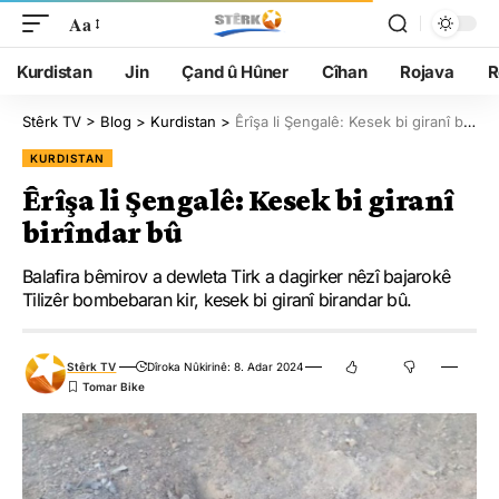
Aa
Kurdistan
Jin
Çand û Hûner
Cîhan
Rojava
R
Stêrk TV
>
Blog
>
Kurdistan
>
Êrîşa li Şengalê: Kesek bi giranî birîndar bû
KURDISTAN
Êrîşa li Şengalê: Kesek bi giranî
birîndar bû
Balafira bêmirov a dewleta Tirk a dagirker nêzî bajarokê
Tilizêr bombebaran kir, kesek bi giranî birandar bû.
Stêrk TV
Dîroka Nûkirinê: 8. Adar 2024