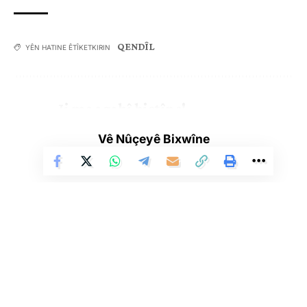
QENDÎL
YÊN HATINE ÊTÎKETKIRIN
Ji me agahî bistîne!
Eger tu bibî abone em ê nûçeyên lezgîn yekser ji maîla
Vê Nûçeyê Bixwîne
te re bişînin.
Eger tu bibî abone te we wateyê ku tu
Polîtikaya Malpera Me
dipejînî û
dîsa tê wê wateyê ku tu
Şert û Mercên me
qebûl dikî. Tu kendî bixwazî
dikarî ji abonetiyê derkevî
Çi Difikirî?
Li Ser Şopa Heqîqetê
Stêrk TV ji sala 2009an ve di warên siyasî, civakî, çandî û hunerî de