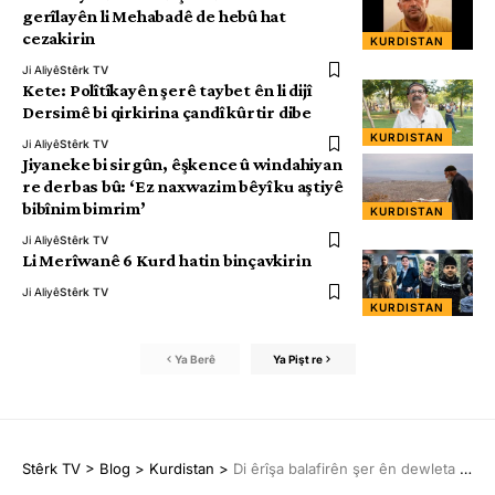
gerîlayên li Mehabadê de hebû hat
cezakirin
KURDISTAN
Ji Aliyê
Stêrk TV
Kete: Polîtîkayên şerê taybet ên li dijî
Dersimê bi qirkirina çandî kûrtir dibe
KURDISTAN
Ji Aliyê
Stêrk TV
Jiyaneke bi sirgûn, êşkence û windahiyan
re derbas bû: ‘Ez naxwazim bêyî ku aştiyê
bibînim bimrim’
KURDISTAN
Ji Aliyê
Stêrk TV
Li Merîwanê 6 Kurd hatin binçavkirin
Ji Aliyê
Stêrk TV
KURDISTAN
Ya Berê
Ya Pişt re
Stêrk TV
>
Blog
>
Kurdistan
>
Di êrîşa balafirên şer ên dewleta Tirk de 2 kesan jiyana xwe ji dest dan