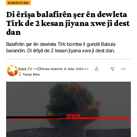
KURDISTAN
Di êrîşa balafirên şer ên dewleta
Tirk de 2 kesan jiyana xwe ji dest
dan
Balafirên şer ên dewleta Tirk bombe li gundê Babula
barandin. Di êrîşê de 2 kesan jiyana xwe ji dest dan.
Stêrk TV
Dîroka Nûkirinê: 8. Adar 2024