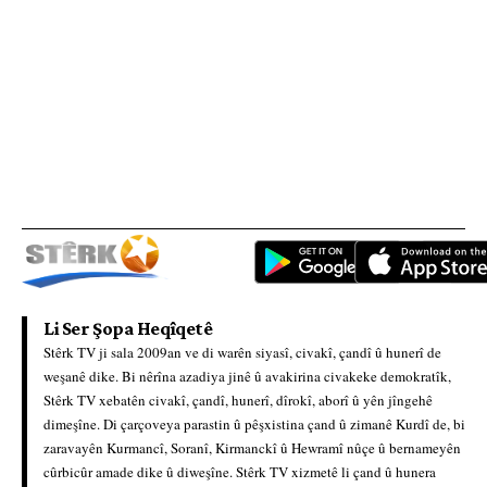
Li Ser Şopa Heqîqetê
Stêrk TV ji sala 2009an ve di warên siyasî, civakî, çandî û hunerî de
weşanê dike. Bi nêrîna azadiya jinê û avakirina civakeke demokratîk,
Stêrk TV xebatên civakî, çandî, hunerî, dîrokî, aborî û yên jîngehê
dimeşîne. Di çarçoveya parastin û pêşxistina çand û zimanê Kurdî de, bi
zaravayên Kurmancî, Soranî, Kirmanckî û Hewramî nûçe û bernameyên
cûrbicûr amade dike û diweşîne. Stêrk TV xizmetê li çand û hunera