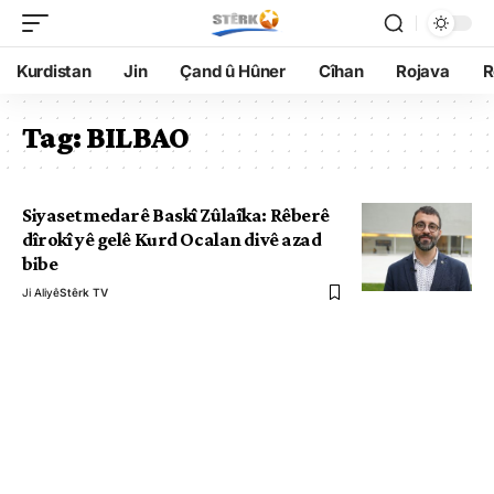
Kurdistan
Jin
Çand û Hûner
Cîhan
Rojava
R
Tag:
BILBAO
Siyasetmedarê Baskî Zûlaîka: Rêberê
dîrokî yê gelê Kurd Ocalan divê azad
bibe
Ji Aliyê
Stêrk TV