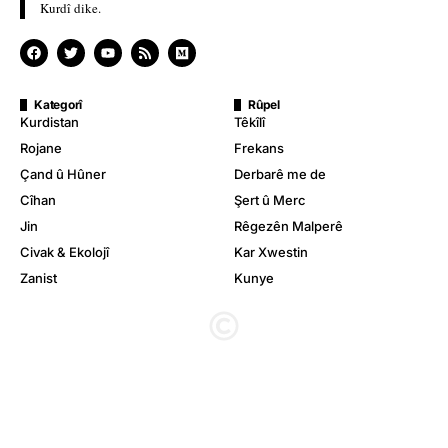
Kurdî dike.
Kategorî
Rûpel
Kurdistan
Têkîlî
Rojane
Frekans
Çand û Hûner
Derbarê me de
Cîhan
Şert û Merc
Jin
Rêgezên Malperê
Civak & Ekolojî
Kar Xwestin
Zanist
Kunye
© Stêrk TV. Hemû mafê wê parastîne