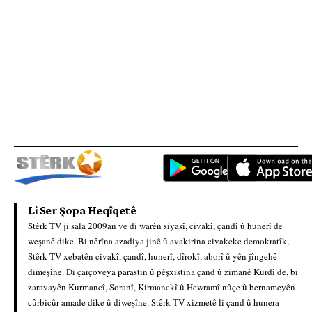
Li Ser Şopa Heqîqetê
Stêrk TV ji sala 2009an ve di warên siyasî, civakî, çandî û hunerî de
weşanê dike. Bi nêrîna azadiya jinê û avakirina civakeke demokratîk,
Stêrk TV xebatên civakî, çandî, hunerî, dîrokî, aborî û yên jîngehê
dimeşîne. Di çarçoveya parastin û pêşxistina çand û zimanê Kurdî de, bi
zaravayên Kurmancî, Soranî, Kirmanckî û Hewramî nûçe û bernameyên
cûrbicûr amade dike û diweşîne. Stêrk TV xizmetê li çand û hunera