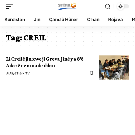
Kurdistan
Jin
Çand û Hûner
Cîhan
Rojava
R
Tag:
CREIL
Li Creilê jin xwe ji Greva Jinê ya 8’ê
Adarê re amade dikin
Ji Aliyê
Stêrk TV