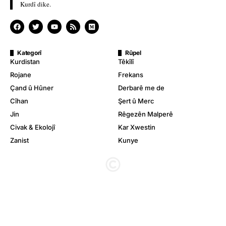
Kurdî dike.
Kategorî
Rûpel
Kurdistan
Têkîlî
Rojane
Frekans
Çand û Hûner
Derbarê me de
Cîhan
Şert û Merc
Jin
Rêgezên Malperê
Civak & Ekolojî
Kar Xwestin
Zanist
Kunye
© Stêrk TV. Hemû mafê wê parastîne