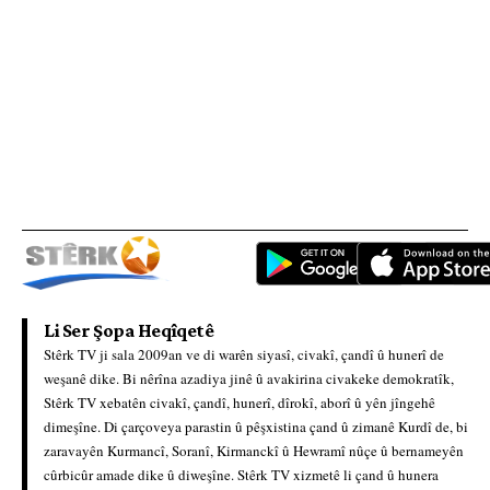
Li Ser Şopa Heqîqetê
Stêrk TV ji sala 2009an ve di warên siyasî, civakî, çandî û hunerî de
weşanê dike. Bi nêrîna azadiya jinê û avakirina civakeke demokratîk,
Stêrk TV xebatên civakî, çandî, hunerî, dîrokî, aborî û yên jîngehê
dimeşîne. Di çarçoveya parastin û pêşxistina çand û zimanê Kurdî de, bi
zaravayên Kurmancî, Soranî, Kirmanckî û Hewramî nûçe û bernameyên
cûrbicûr amade dike û diweşîne. Stêrk TV xizmetê li çand û hunera