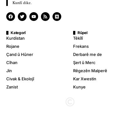
Kurdî dike.
Kategorî
Rûpel
Kurdistan
Têkîlî
Rojane
Frekans
Çand û Hûner
Derbarê me de
Cîhan
Şert û Merc
Jin
Rêgezên Malperê
Civak & Ekolojî
Kar Xwestin
Zanist
Kunye
© Stêrk TV. Hemû mafê wê parastîne