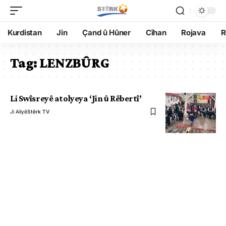
Kurdistan
Jin
Çand û Hûner
Cîhan
Rojava
R
Tag:
LENZBÛRG
Li Swîsreyê atolyeya ‘Jin û Rêbertî’
Ji Aliyê
Stêrk TV