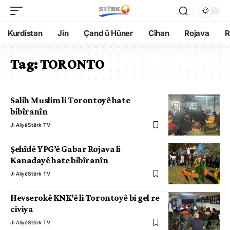
Kurdistan
Jin
Çand û Hûner
Cîhan
Rojava
R
Tag:
TORONTO
Salih Muslim li Torontoyê hate
bibîranîn
Ji Aliyê
Stêrk TV
Şehîdê YPG’ê Gabar Rojava li
Kanadayê hate bibîranîn
Ji Aliyê
Stêrk TV
Hevserokê KNK’ê li Torontoyê bi gel re
civiya
Ji Aliyê
Stêrk TV