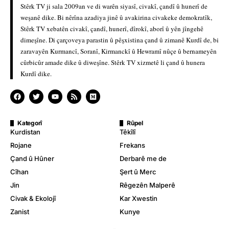
Stêrk TV ji sala 2009an ve di warên siyasî, civakî, çandî û hunerî de
weşanê dike. Bi nêrîna azadiya jinê û avakirina civakeke demokratîk,
Stêrk TV xebatên civakî, çandî, hunerî, dîrokî, aborî û yên jîngehê
dimeşîne. Di çarçoveya parastin û pêşxistina çand û zimanê Kurdî de, bi
zaravayên Kurmancî, Soranî, Kirmanckî û Hewramî nûçe û bernameyên
cûrbicûr amade dike û diweşîne. Stêrk TV xizmetê li çand û hunera
Kurdî dike.
Kategorî
Rûpel
Kurdistan
Têkîlî
Rojane
Frekans
Çand û Hûner
Derbarê me de
Cîhan
Şert û Merc
Jin
Rêgezên Malperê
Civak & Ekolojî
Kar Xwestin
Zanist
Kunye