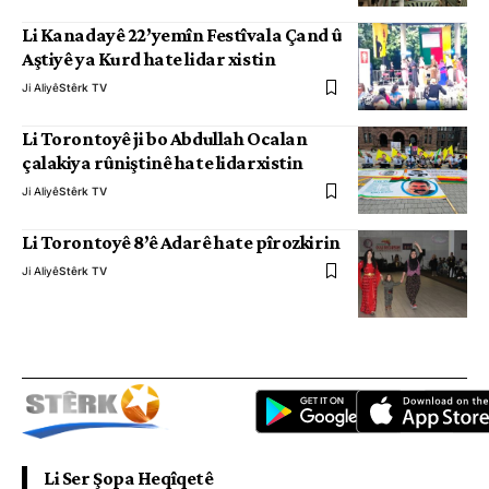
Li Kanadayê 22’yemîn Festîvala Çand û
Aştiyê ya Kurd hate lidar xistin
Ji Aliyê
Stêrk TV
Li Torontoyê ji bo Abdullah Ocalan
çalakiya rûniştinê hate lidarxistin
Ji Aliyê
Stêrk TV
Li Torontoyê 8’ê Adarê hate pîrozkirin
Ji Aliyê
Stêrk TV
Li Ser Şopa Heqîqetê