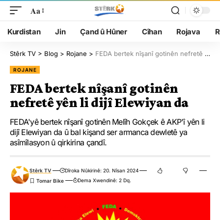
Aa
Kurdistan
Jin
Çand û Hûner
Cîhan
Rojava
R
Stêrk TV
>
Blog
>
Rojane
>
FEDA bertek nîşanî gotinên nefretê yên li dijî Elewiyan da
ROJANE
FEDA bertek nîşanî gotinên
nefretê yên li dijî Elewiyan da
FEDA'yê bertek nîşanî gotinên Melîh Gokçek ê AKP'î yên li
dijî Elewiyan da û bal kişand ser armanca dewletê ya
asîmîlasyon û qirkirina çandî.
Stêrk TV
Dîroka Nûkirinê: 20. Nîsan 2024
Dema Xwendinê: 2 Dq.