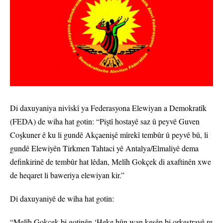
Di daxuyaniya nivîskî ya Federasyona Elewiyan a Demokratîk
(FEDA) de wiha hat gotin: “Piştî hostayê saz û peyvê Guven
Coşkuner ê ku li gundê Akçaenişê mîrekî tembûr û peyvê bû, li
gundê Elewiyên Tirkmen Tahtaci yê Antalya/Elmaliyê dema
definkirinê de tembûr hat lêdan, Melîh Gokçek di axaftinên xwe
de heqaret li baweriya elewiyan kir.”
Di daxuyaniyê de wiha hat gotin:
“Melîh Gokçek bi gotinên ‘Heke hûn wan kesên bi orkestrayê re