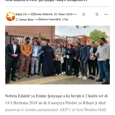
Stêrk TV
Dîroka Nûkirinê: 20. Nîsan 2024
Dema Xwendinê: 2 Dq.
Nobeta Edaletê ya Emîne Şenyaşar a ku hevjîn û 2 kurên wê di
14’ê Hezîrana 2018’an de li navçeya Pirsûsê ya Rihayê ji aliyê
parastvan û xizmên parlamenterê AKP’ê yê berê Îbrahîm Halîl