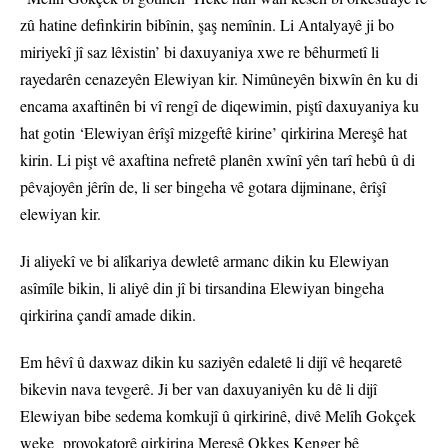
zû hatine definkirin bibînin, şaş nemînin. Li Antalyayê ji bo
miriyekî jî saz lêxistin’ bi daxuyaniya xwe re bêhurmetî li
rayedarên cenazeyên Elewiyan kir. Nimûneyên bixwîn ên ku di
encama axaftinên bi vî rengî de diqewimin, piştî daxuyaniya ku
hat gotin ‘Elewiyan êrîşî mizgeftê kirine’ qirkirina Mereşê hat
kirin. Li pişt vê axaftina nefretê planên xwînî yên tarî hebû û di
pêvajoyên jêrîn de, li ser bingeha vê gotara dijminane, êrîşî
elewiyan kir.
Ji aliyekî ve bi alîkariya dewletê armanc dikin ku Elewiyan
asîmîle bikin, li aliyê din jî bi tirsandina Elewiyan bingeha
qirkirina çandî amade dikin.
Em hêvî û daxwaz dikin ku saziyên edaletê li dijî vê heqaretê
bikevin nava tevgerê. Ji ber van daxuyaniyên ku dê li dijî
Elewiyan bibe sedema komkujî û qirkirinê, divê Melîh Gokçek
weke provokatorê qirkirina Mereşê Okkeş Kenger bê