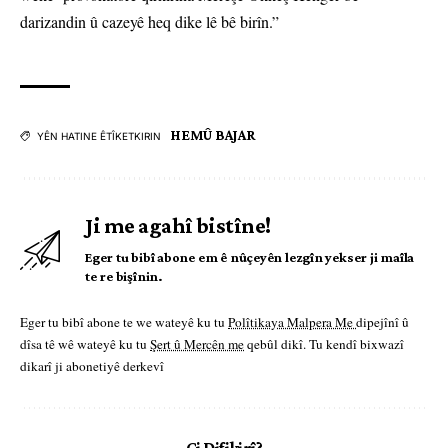
darizandin û cazeyê heq dike lê bê birîn.”
HEMÛ BAJAR
YÊN HATINE ÊTÎKETKIRIN
Ji me agahî bistîne!
Eger tu bibî abone em ê nûçeyên lezgîn yekser ji maîla
te re bişînin.
Eger tu bibî abone te we wateyê ku tu
Polîtikaya Malpera Me
dipejînî û
dîsa tê wê wateyê ku tu
Şert û Mercên me
qebûl dikî. Tu kendî bixwazî
dikarî ji abonetiyê derkevî