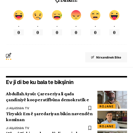
Çi Difikirî?
.
.
.
.
.
.
0
0
0
0
0
0
Nirxandinek Bike
Ev jî di be ku bala te bikşînin
Abdullah Aysû: Çareseriya li qada
çandiniyê kooperatîfbûna demokratîk e
ROJANE
Ji Aliyê
Stêrk TV
Tîryakî: Em ê şaredariyan bikin navendên
komînan
ROJANE
Ji Aliyê
Stêrk TV