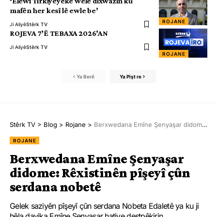
‘Elewî Tirkiyeyeke welê dixwazin ku
mafên her kesî lê ewle be’
ROJANE
Ji Aliyê
Stêrk TV
ROJEVA 7’Ê TEBAXA 2026’AN
Ji Aliyê
Stêrk TV
ROJANE
Ya Berê
Ya Pişt re
Stêrk TV
>
Blog
>
Rojane
>
Berxwedana Emîne Şenyaşar didome: Rêxistinên pîşeyî çûn serdana nobetê
ROJANE
Berxwedana Emîne Şenyaşar
didome: Rêxistinên pîşeyî çûn
serdana nobetê
Gelek saziyên pîşeyî çûn serdana Nobeta Edaletê ya ku ji
hêla dayika Emîne Şenyaşar hatiye destpêkirin.