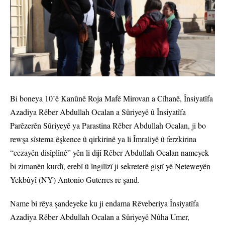
Bi boneya 10’ê Kanûnê Roja Mafê Mirovan a Cîhanê, Însiyatîfa
Azadiya Rêber Abdullah Ocalan a Sûriyeyê û Însiyatîfa
Parêzerên Sûriyeyê ya Parastina Rêber Abdullah Ocalan, ji bo
rewşa sîstema êşkence û qirkirinê ya li Îmraliyê û ferzkirina
“cezayên disîplînê” yên li dijî Rêber Abdullah Ocalan nameyek
bi zimanên kurdî, erebî û îngilîzî ji sekreterê giştî yê Neteweyên
Yekbûyî (NY) Antonio Guterres re şand.
Name bi rêya şandeyeke ku ji endama Rêveberiya Însiyatîfa
Azadiya Rêber Abdullah Ocalan a Sûriyeyê Nûha Umer,