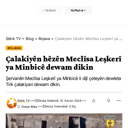
Ya Berê
Ya Pişt re
Stêrk TV
>
Blog
>
Rojava
>
Çalakiyên hêzên Meclîsa Leşkerî ya Minbicê dewam dikin
ROJAVA
Çalakiyên hêzên Meclîsa Leşkerî
ya Minbicê dewam dikin
Şervanên Meclîsa Leşkerî ya Minbicê li dijî çeteyên dewleta
Tirk çalakiyan dewam dikin.
Stêrk TV
Dîroka Nûkirinê: 10. Kanûn 2024
Dema Xwendinê: 0 Dq.