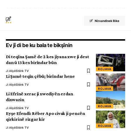
Nirxandinek Bike
Ev jî di be ku bala te bikşînin
Di teqîna Şamê de 2 kes jiyana xwe ji dest
dan û 13 kes birîndar bûn
ROJAVA
Ji Aliyê
Stêrk TV
Li Şamê teqîn çêbû; birîndar hene
Ji Aliyê
Stêrk TV
ROJAVA
Li Efrînê xerac ji xwediyên erdan
dixwazin
ROJAVA
Ji Aliyê
Stêrk TV
Eyşe Efendî: Rêber Apo civak ji pencên
qirkirinê rizgar kir
ROJAVA
Ji Aliyê
Stêrk TV