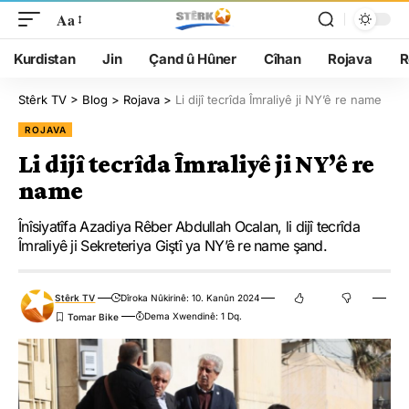
Aa
Kurdistan
Jin
Çand û Hûner
Cîhan
Rojava
R
Stêrk TV
>
Blog
>
Rojava
>
Li dijî tecrîda Îmraliyê ji NY’ê re name
ROJAVA
Li dijî tecrîda Îmraliyê ji NY’ê re
name
Înîsiyatîfa Azadiya Rêber Abdullah Ocalan, li dijî tecrîda
Îmraliyê ji Sekreteriya Giştî ya NY’ê re name şand.
Stêrk TV
Dîroka Nûkirinê: 10. Kanûn 2024
Dema Xwendinê: 1 Dq.