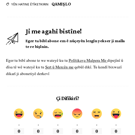
QAMIŞLO
YÊN HATINE ÊTÎKETKIRIN
Ji me agahî bistîne!
Eger tu bibî abone em ê nûçeyên lezgîn yekser ji maîla
te re bişînin.
Eger tu bibî abone te we wateyê ku tu
Polîtikaya Malpera Me
dipejînî û
dîsa tê wê wateyê ku tu
Şert û Mercên me
qebûl dikî. Tu kendî bixwazî
dikarî ji abonetiyê derkevî
Çi Difikirî?
.
.
.
.
.
.
0
0
0
0
0
0