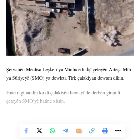
Şervanên Meclîsa Leşkerî ya Minbicê li dijî çeteyên Artêşa Mîlî
ya Sûriyeyê (SMO) ya dewleta Tirk çalakiyan dewam dikin.
Hate ragihandin ku di çalakiyên hewayî de derbên giran li
çeteyên SMO’yê hatine xistin.
Vê Nûçeyê Bixwîne