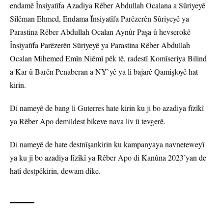
endamê Însiyatîfa Azadiya Rêber Abdullah Ocalana a Sûriyeyê
Silêman Ehmed, Endama Însiyatîfa Parêzerên Sûriyeyê ya
Parastina Rêber Abdullah Ocalan Aynûr Paşa û hevserokê
Însiyatîfa Parêzerên Sûriyeyê ya Parastina Rêber Abdullah
Ocalan Mihemed Emîn Niêmî pêk tê, radestî Komîseriya Bilind
a Kar û Barên Penaberan a NY`yê ya li bajarê Qamişloyê hat
kirin.
Di nameyê de bang li Guterres hate kirin ku ji bo azadiya fîzîkî
ya Rêber Apo demildest bikeve nava liv û tevgerê.
Di nameyê de hate destnîşankirin ku kampanyaya navneteweyî
ya ku ji bo azadiya fîzîkî ya Rêber Apo di Kanûna 2023’yan de
hatî destpêkirin, dewam dike.