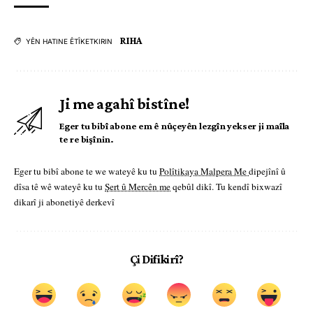
RIHA
YÊN HATINE ÊTÎKETKIRIN
Ji me agahî bistîne!
Eger tu bibî abone em ê nûçeyên lezgîn yekser ji maîla
te re bişînin.
Eger tu bibî abone te we wateyê ku tu
Polîtikaya Malpera Me
dipejînî û
dîsa tê wê wateyê ku tu
Şert û Mercên me
qebûl dikî. Tu kendî bixwazî
dikarî ji abonetiyê derkevî
Çi Difikirî?