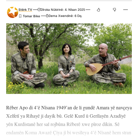
Stêrk TV
Dîroka Nûkirinê: 4. Nîsan 2025
Dema Xwendinê: 6 Dq.
Rêber Apo di 4’ê Nîsana 1949’an de li gundê Amara yê navçeya
Xelfetî ya Rihayê ji dayik bû. Gelê Kurd û Gerîlayên Azadiyê
yên Kurdistanê her sal rojbûna Rêberê xwe pîroz dikin. Sê
endamên Koma Awazê Çiya jî bi wesîleya 4’ê Nîsanê hem stran