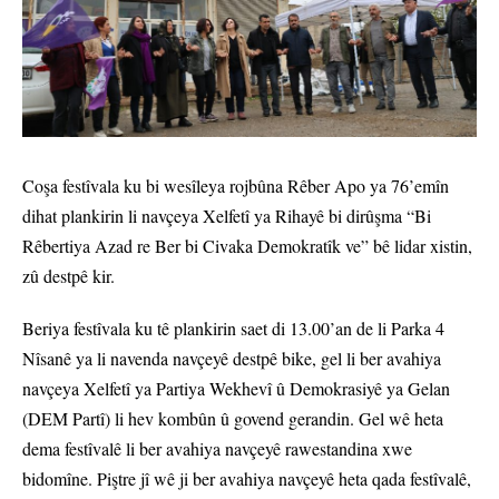
Coşa festîvala ku bi wesîleya rojbûna Rêber Apo ya 76’emîn
dihat plankirin li navçeya Xelfetî ya Rihayê bi dirûşma “Bi
Rêbertiya Azad re Ber bi Civaka Demokratîk ve” bê lidar xistin,
zû destpê kir.
Beriya festîvala ku tê plankirin saet di 13.00’an de li Parka 4
Nîsanê ya li navenda navçeyê destpê bike, gel li ber avahiya
navçeya Xelfetî ya Partiya Wekhevî û Demokrasiyê ya Gelan
(DEM Partî) li hev kombûn û govend gerandin. Gel wê heta
dema festîvalê li ber avahiya navçeyê rawestandina xwe
bidomîne. Piştre jî wê ji ber avahiya navçeyê heta qada festîvalê,