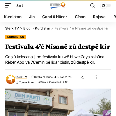
Aa
Kurdistan
Jin
Çand û Hûner
Cîhan
Rojava
R
Stêrk TV
>
Blog
>
Kurdistan
>
Festîvala 4’ê Nîsanê zû destpê kir
KURDISTAN
Festîvala 4’ê Nîsanê zû destpê kir
Coş û kelecana ji bo festîvala ku wê bi wesîleya rojbûna
Rêber Apo ya 76’emîn bê lidar xistin, zû destpê kir.
Stêrk TV
Dîroka Nûkirinê: 4. Nîsan 2025
Dema Xwendinê: 2 Dq.