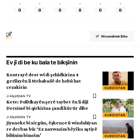
.
.
.
.
.
.
0
0
0
0
0
0
Nirxandinek Bike
Ev jî di be ku bala te bikşînin
Kontrayê dest wî di şehîdkirina 4
gerîlayên li Mehabadê de hebû hat
cezakirin
KURDISTAN
Ji Aliyê
Stêrk TV
Kete: Polîtîkayên şerê taybet ên li dijî
Dersimê bi qirkirina çandî kûrtir dibe
KURDISTAN
Ji Aliyê
Stêrk TV
Jiyaneke bi sirgûn, êşkence û windahiyan
re derbas bû: ‘Ez naxwazim bêyî ku aştiyê
bibînim bimrim’
KURDISTAN