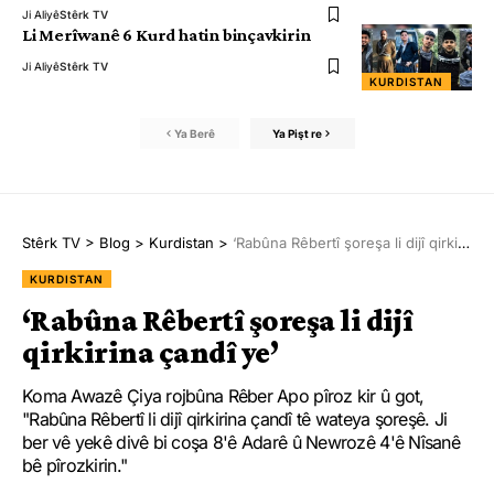
Ji Aliyê
Stêrk TV
Li Merîwanê 6 Kurd hatin binçavkirin
Ji Aliyê
Stêrk TV
KURDISTAN
Ya Berê
Ya Pişt re
Stêrk TV
>
Blog
>
Kurdistan
>
‘Rabûna Rêbertî şoreşa li dijî qirkirina çandî ye’
KURDISTAN
‘Rabûna Rêbertî şoreşa li dijî
qirkirina çandî ye’
Koma Awazê Çiya rojbûna Rêber Apo pîroz kir û got,
"Rabûna Rêbertî li dijî qirkirina çandî tê wateya şoreşê. Ji
ber vê yekê divê bi coşa 8'ê Adarê û Newrozê 4'ê Nîsanê
bê pîrozkirin."