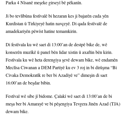
Parka 4 Nîsanê meşeke girseyî bê pêkanîn.
Ji bo tevlîbûna festîvalê bi hezaran kes ji bajarên cuda yên
Kurdistan û Tirkiyeyê hatin navçeyê. Di qada festîvalê de
amadekariyên pêwîst hatine temamkirin.
Di festîvala ku wê saet di 13:00’an de destpê bike de, wê
konserên muzîkê û panel bên lidar xistin û axaftin bên kirin.
Festîvala ku wê heta derengiya şevê dewam bike, wê endamên
Meclîsa Ciwanan a DEM Partiyê ku ev 3 roj in bi dirûşma “Bi
Civaka Demokratîk re ber bi Azadiyê ve” dimeşin di saet
16:00’an de beşdar bibin.
Festîval wê sibe jî bidome. Çalakî wê saet di 13:00’an de bi
meşa ber bi Amarayê ve bi pêşengiya Tevgera Jinên Azad (TJA)
dewam bike.