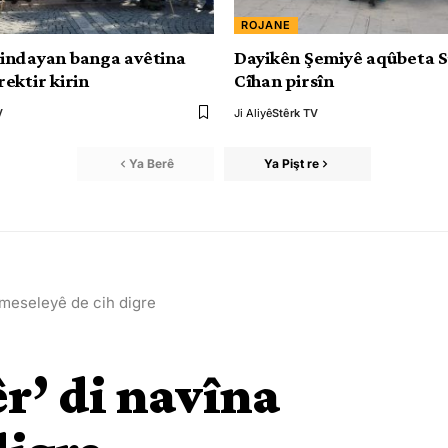
ROJANE
indayan banga avêtina
Dayikên Şemiyê aqûbeta 
ektir kirin
Cîhan pirsîn
V
Ji Aliyê
Stêrk TV
Ya Berê
Ya Pişt re
a meseleyê de cih digre
r’ di navîna