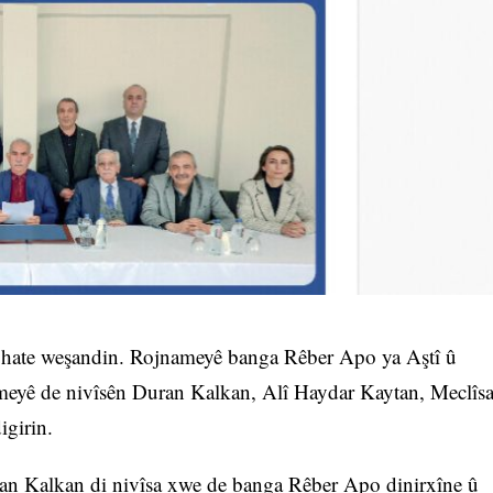
hate weşandin. Rojnameyê banga Rêber Apo ya Aştî û
meyê de nivîsên Duran Kalkan, Alî Haydar Kaytan, Meclîs
girin.
 Kalkan di nivîsa xwe de banga Rêber Apo dinirxîne û