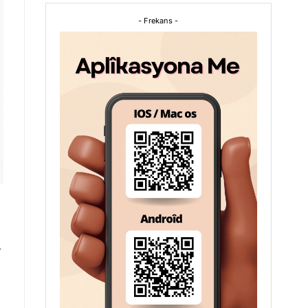
- Frekans -
a