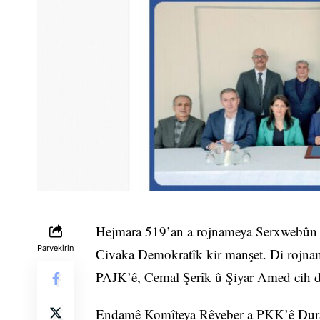
Hejmara 519’an a rojnameya Serxwebûn 
Parvekirin
Civaka Demokratîk kir manşet. Di rojna
PAJK’ê, Cemal Şerîk û Şiyar Amed cih di
Endamê Komîteya Rêveber a PKK’ê Duran