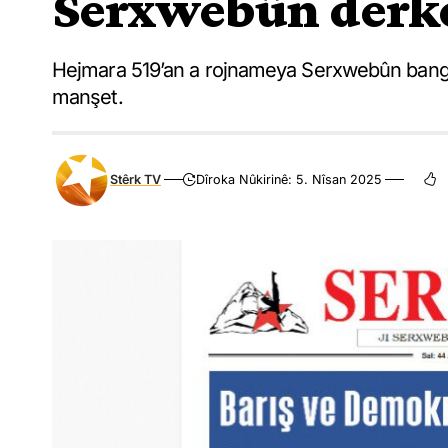
Serxwebûn derk
Hejmara 519’an a rojnameya Serxwebûn banga 
manşet.
Stêrk TV
Dîroka Nûkirinê: 5. Nîsan 2025