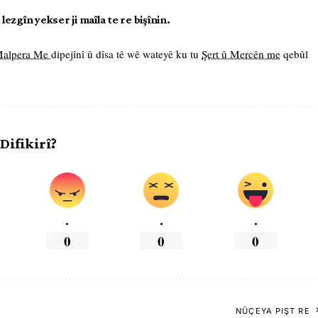
ezgîn yekser ji maîla te re bişînin.
 Malpera Me
dipejînî û dîsa tê wê wateyê ku tu
Şert û Mercên me
qebûl
 Difikirî?
.
.
.
0
0
0
NÛÇEYA PIŞT RE