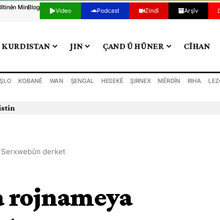
Dîtinên Min
Blog
Video
Podcast
Zindî
Arşîv
KURDISTAN
JIN
ÇAND Û HÛNER
CÎHAN
ŞLO
KOBANÊ
WAN
ŞENGAL
HESEKÊ
ŞIRNEX
MÊRDÎN
RIHA
LEZ
istin
a Serxwebûn derket
a rojnameya