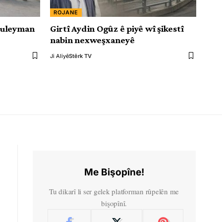
ROJANE
Suleyman
Girtî Aydin Ogûz ê piyê wî şikestî
nabin nexweşxaneyê
Ji Aliyê
Stêrk TV
Me Bişopîne!
Tu dikarî li ser gelek platforman rûpelên me
bişopînî.