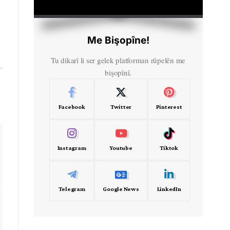
HD
00:00
Me Bişopîne!
Tu dikarî li ser gelek platforman rûpelên me
bişopînî.
Facebook
Twitter
Pinterest
Instagram
Youtube
Tiktok
Telegram
Google News
LinkedIn