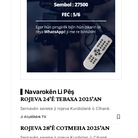
Navarokên Li Pêş
ROJEVA 24’Ê TEBAXA 2025’AN
Sernavên sereke ji rojeva Kurdistanê û Cîhanê.
Ji Aliyê
Stêrk TV
ROJEVA 28’Ê COTMEHA 2025’AN
Sernavên sereke ji rojeva Kurdistan û Cihanê