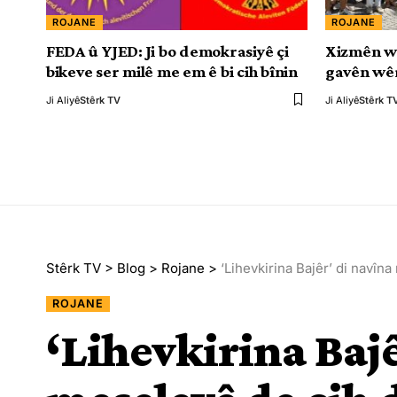
ROJANE
ROJANE
FEDA û YJED: Ji bo demokrasiyê çi
Xizmên w
bikeve ser milê me em ê bi cih bînin
gavên wêr
Ji Aliyê
Stêrk TV
Ji Aliyê
Stêrk T
Stêrk TV
>
Blog
>
Rojane
>
‘Lihevkirina Bajêr’ di navîn
ROJANE
‘Lihevkirina Bajê