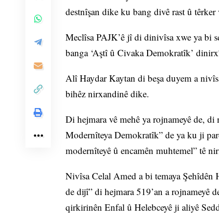
destnîşan dike ku bang divê rast û têrker
Meclîsa PAJK’ê jî di dinivîsa xwe ya bi 
banga ‘Aştî û Civaka Demokratîk’ dinirx
Alî Haydar Kaytan di beşa duyem a nivîsa 
bihêz nirxandinê dike.
Di hejmara vê mehê ya rojnameyê de, di r
Modernîteya Demokratîk” de ya ku ji parê
modernîteyê û encamên muhtemel” tê nir
Nivîsa Celal Amed a bi temaya Şehîdên H
de dijî” di hejmara 519’an a rojnameyê d
qirkirinên Enfal û Helebceyê ji aliyê Sed