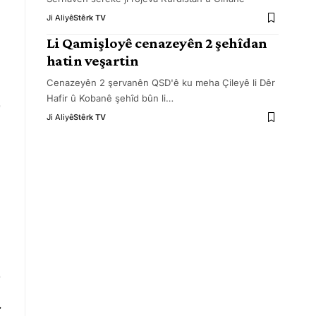
Ji Aliyê
Stêrk TV
Li Qamişloyê cenazeyên 2 şehîdan
hatin veşartin
Cenazeyên 2 şervanên QSD'ê ku meha Çileyê li Dêr
Hafir û Kobanê şehîd bûn li
…
Ji Aliyê
Stêrk TV