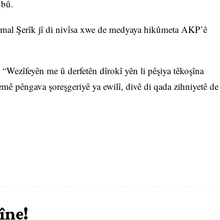
 bû.
l Şerîk jî di nivîsa xwe de medyaya hikûmeta AKP’ê
 “Wezîfeyên me û derfetên dîrokî yên li pêşiya têkoşîna
temê pêngava şoreşgeriyê ya ewilî, divê di qada zihniyetê de
îne!