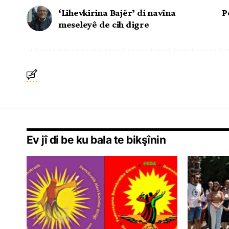
‘Lihevkirina Bajêr’ di navîna
P
meseleyê de cih digre
Ev jî di be ku bala te bikşînin