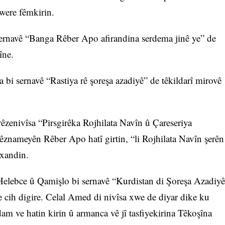
 were fêmkirin.
sernavê “Banga Rêber Apo afirandina serdema jinê ye” de
îne.
bi sernavê “Rastiya rê şoreşa azadiyê” de têkildarî mirovê
êzenivîsa “Pirsgirêka Rojhilata Navîn û Çareseriya
znameyên Rêber Apo hatî girtin, “li Rojhilata Navîn şerên
xandin.
elebce û Qamişlo bi sernavê “Kurdistan di Şoreşa Azadiyê
e cih digire. Celal Amed di nivîsa xwe de diyar dike ku
dam ve hatin kirin û armanca vê jî tasfiyekirina Têkoşîna