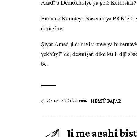
Azadî û Demokrasiyê ya gelê Kurdistanê
Endamê Komîteya Navendî ya PKK’ê Cema
dinirxîne.
Şiyar Amed jî di nivîsa xwe ya bi sernavê
yekbûyî” de, destnîşan dike ku li dijî sîs
be.
HEMÛ BAJAR
YÊN HATINE ÊTÎKETKIRIN
Ji me agahî bist