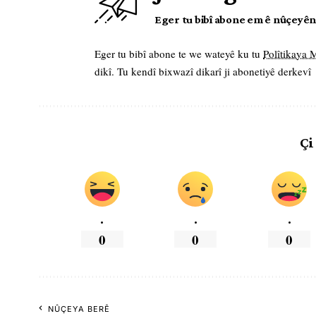
Eger tu bibî abone em ê nûçeyên l
Eger tu bibî abone te we wateyê ku tu
Polîtikaya
dikî. Tu kendî bixwazî dikarî ji abonetiyê derkevî
Çi
.
.
.
0
0
0
NÛÇEYA BERÊ