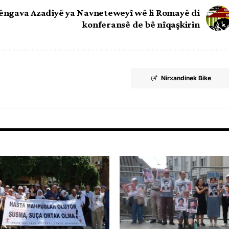
êngava Azadiyê ya Navneteweyî wê li Romayê di
konferansê de bê nîqaşkirin
Nirxandinek Bike