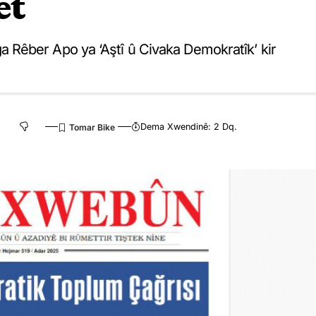
et
Rêber Apo ya ‘Aştî û Civaka Demokratîk’ kir
Dema Xwendinê: 2 Dq.