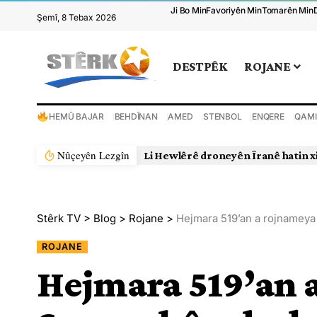
Ji Bo Min
Favoriyên Min
Tomarên Min
Şemî, 8 Tebax 2026
DESTPÊK
ROJANE
HEMÛ BAJAR
BEHDÎNAN
AMED
STENBOL
ENQERE
QAMI
Nûçeyên Lezgîn
Li Hewlêrê droneyên Îranê hatin x
Stêrk TV
>
Blog
>
Rojane
>
Hejmara 519’an a rojnamey
ROJANE
Hejmara 519’an 