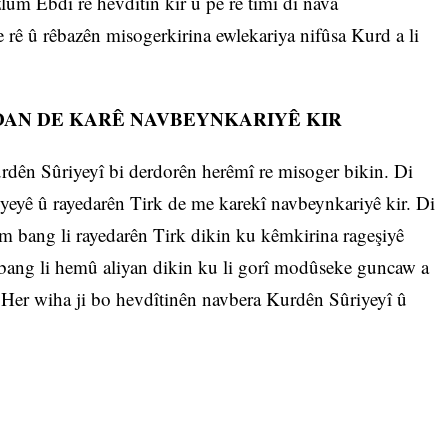
ûm Ebdî re hevdîtin kir û pê re timî di nava
rê û rêbazên misogerkirina ewlekariya nifûsa Kurd a li
DAN DE KARÊ NAVBEYNKARIYÊ KIR
dên Sûriyeyî bi derdorên herêmî re misoger bikin. Di
yeyê û rayedarên Tirk de me karekî navbeynkariyê kir. Di
m bang li rayedarên Tirk dikin ku kêmkirina rageşiyê
m bang li hemû aliyan dikin ku li gorî modûseke guncaw a
. Her wiha ji bo hevdîtinên navbera Kurdên Sûriyeyî û