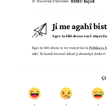
HEMÛ BAJAR
YÊN HATINE ÊTÎKETKIRIN
Ji me agahî bist
Eger tu bibî abone em ê nûçeyên l
Eger tu bibî abone te we wateyê ku tu
Polîtikaya
dikî. Tu kendî bixwazî dikarî ji abonetiyê derkevî
Çi
.
.
.