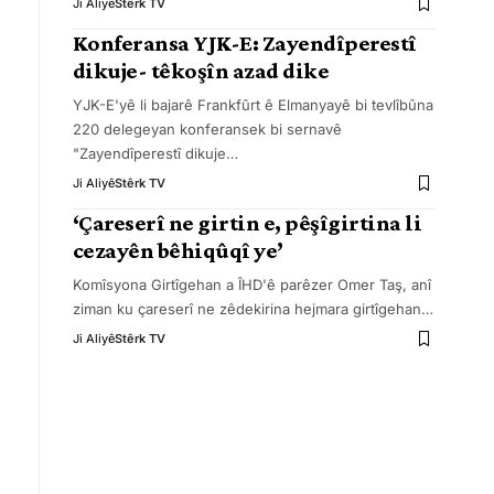
Ji Aliyê
Stêrk TV
Konferansa YJK-E: Zayendîperestî
dikuje- têkoşîn azad dike
YJK-E'yê li bajarê Frankfûrt ê Elmanyayê bi tevlîbûna
220 delegeyan konferansek bi sernavê
"Zayendîperestî dikuje
…
Ji Aliyê
Stêrk TV
‘Çareserî ne girtin e, pêşîgirtina li
cezayên bêhiqûqî ye’
Komîsyona Girtîgehan a ÎHD'ê parêzer Omer Taş, anî
ziman ku çareserî ne zêdekirina hejmara girtîgehan
…
Ji Aliyê
Stêrk TV