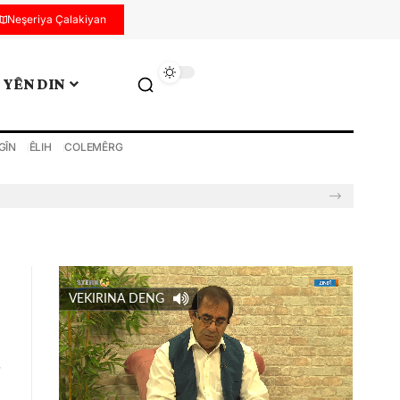
Neşeriya Çalakiyan
YÊN DIN
GÎN
ÊLIH
COLEMÊRG
VEKIRINA DENG
e