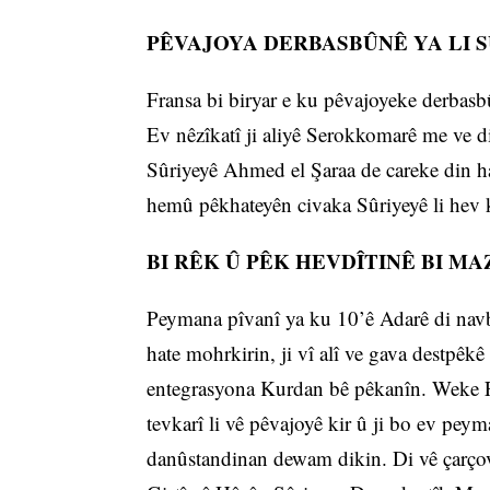
PÊVAJOYA DERBASBÛNÊ YA LI 
Fransa bi biryar e ku pêvajoyeke derbasbû
Ev nêzîkatî ji aliyê Serokkomarê me ve di
Sûriyeyê Ahmed el Şaraa de careke din ha
hemû pêkhateyên civaka Sûriyeyê li hev
BI RÊK Û PÊK HEVDÎTINÊ BI MA
Peymana pîvanî ya ku 10’ê Adarê di nav
hate mohrkirin, ji vî alî ve gava destpêk
entegrasyona Kurdan bê pêkanîn. Weke Fr
tevkarî li vê pêvajoyê kir û ji bo ev pey
danûstandinan dewam dikin. Di vê çarçov