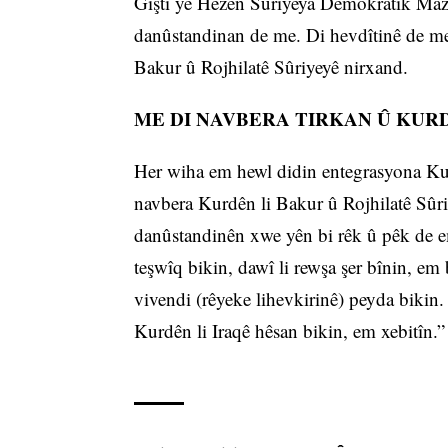
Giştî yê Hêzên Sûriyeya Demokratîk Mazl
danûstandinan de me. Di hevdîtinê de me 
Bakur û Rojhilatê Sûriyeyê nirxand.
ME DI NAVBERA TIRKAN Û KUR
Her wiha em hewl didin entegrasyona Kur
navbera Kurdên li Bakur û Rojhilatê Sûri
danûstandinên xwe yên bi rêk û pêk de e
teşwîq bikin, dawî li rewşa şer bînin, e
vivendi (rêyeke lihevkirinê) peyda bikin
Kurdên li Iraqê hêsan bikin, em xebitîn.”