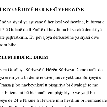
SÛRIYEYÊ DIVÊ HER KESÎ VEHEWÎNE
nê ya siyasî ya aştiyane û her kesî vedihewîne, bi biryar e.
 7’ê Gulanê de li Parîsê di hevdîtina bi serokê demkî yê
te piştrastkirin. Ev pêvajoya derbasbûnê ya siyasî divê
 kom bike.
ZLÛM EBDÎ RE DIKIM
bera Otorîteya Sûriyeyê û Hêzên Sûriyeya Demokratîk de
ê ya erênî ye û bi demê re divê jinûve yekbûna Sûriyeyê û
ansa ji bo navbeynkarî û piştgiriya bi diyalogê re me
man bi temamî bê bicihanîn em piştgiriya xwe ya ji bo
eyê de 24’ê Nîsanê li Hewlêrê min hevdîtin bi Fermandarê