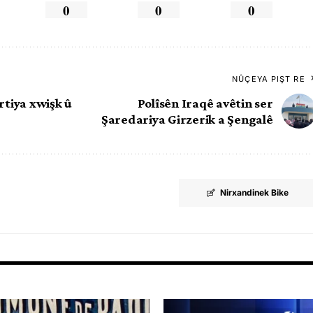
0
0
0
NÛÇEYA PIŞT RE
rtiya xwişk û
Polîsên Iraqê avêtin ser
Şaredariya Girzerik a Şengalê
Nirxandinek Bike