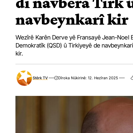
di navbera Tirk 
navbeynkarî kir
Wezîrê Karên Derve yê Fransayê Jean-Noel B
Demokratîk (QSD) û Tirkiyeyê de navbeynkariy
kir.
Stêrk TV
Dîroka Nûkirinê: 12. Hezîran 2025