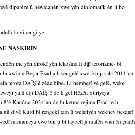
eyê diparêze û hewldanên xwe yên dîplomatîk ên ji bo
elli bi vî rengî ye:
NE NASKIRIN
ndên me yên dîrokî yên têkoşîna li dijî terorîzmê- bi
û bi xwîn a Beşar Esad a li ser gelê xwe, ku ji sala 2011’an
efa terora DAÎŞ’ê zêde bibe. Li hemberî vê gefê, weke
eweyî ya li dijî DAÎŞ’ê de li gel Hêzên Sûriyeya
 8’ê Kanûna 2024’an de bi ketina rejîma Esad re li
ya nû divê Kurd bi rengekî tam û welatiyên wekhev beşdarî
xwedî nasnameya xwe bin û bi taybetî jî mafên wan ên çandî