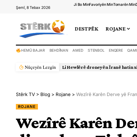
Ji Bo Min
Favoriyên Min
Tomarên Min
Şemî, 8 Tebax 2026
DESTPÊK
ROJANE
HEMÛ BAJAR
BEHDÎNAN
AMED
STENBOL
ENQERE
QAMI
Nûçeyên Lezgîn
Li Hewlêrê droneyên Îranê hatin x
Stêrk TV
>
Blog
>
Rojane
>
Wezîrê Karên Derve yê Fran
ROJANE
Wezîrê Karên De