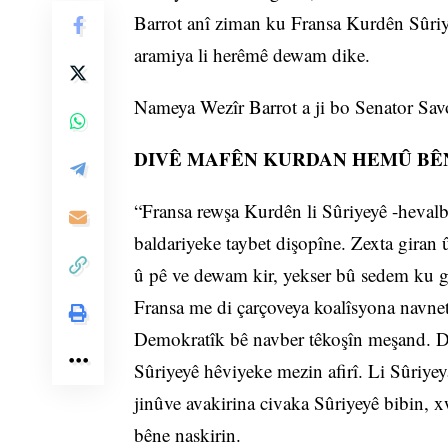
Barrot anî ziman ku Fransa Kurdên Sûriy
aramiya li herêmê dewam dike.
Nameya Wezîr Barrot a ji bo Senator Savod
DIVÊ MAFÊN KURDAN HEMÛ BÊ
“Fransa rewşa Kurdên li Sûriyeyê -hevalbe
baldariyeke taybet dişopîne. Zexta giran 
û pê ve dewam kir, yekser bû sedem ku g
Fransa me di çarçoveya koalîsyona navnet
Demokratîk bê navber têkoşîn meşand. Di
Sûriyeyê hêviyeke mezin afirî. Li Sûriye
jinûve avakirina civaka Sûriyeyê bibin, 
bêne naskirin.