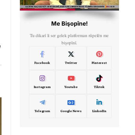
HD
00:46
Me Bişopîne!
Tu dikarî li ser gelek platforman rûpelên me
bişopînî.
e
Facebook
Twitter
Pinterest
Instagram
Youtube
Tiktok
Telegram
Google News
LinkedIn