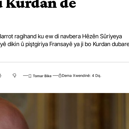
û Kurdan de
arrot ragihand ku ew di navbera Hêzên Sûriyeya
ê dikin û piştgiriya Fransayê ya ji bo Kurdan dubar
Dema Xwendinê: 4 Dq.