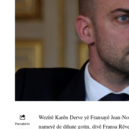
Wezîrê Karên Derve yê Fransayê Jean-Noe
Parvekirin
nameyê de dihate gotin, divê Fransa Rêve