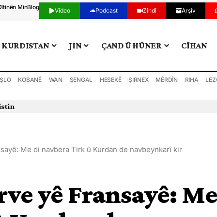
Dîtinên Min
Blog
Video
Podcast
Zindî
Arşîv
KURDISTAN
JIN
ÇAND Û HÛNER
CÎHAN
ŞLO
KOBANÊ
WAN
ŞENGAL
HESEKÊ
ŞIRNEX
MÊRDÎN
RIHA
LEZ
istin
sayê: Me di navbera Tirk û Kurdan de navbeynkarî kir
rve yê Fransayê: M