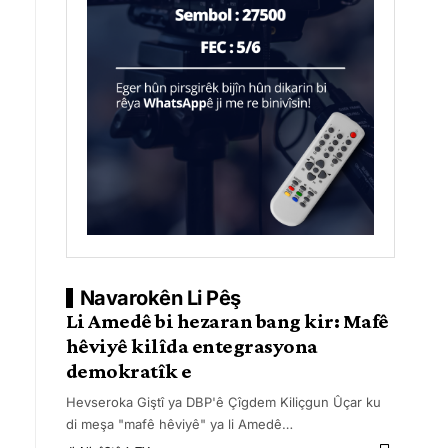
Navarokên Li Pêş
Li Amedê bi hezaran bang kir: Mafê
hêviyê kilîda entegrasyona
demokratîk e
Hevseroka Giştî ya DBP'ê Çîgdem Kiliçgun Ûçar ku
di meşa "mafê hêviyê" ya li Amedê
…