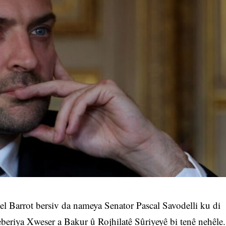
l Barrot bersiv da nameya Senator Pascal Savodelli ku di
beriya Xweser a Bakur û Rojhilatê Sûriyeyê bi tenê nehêle.