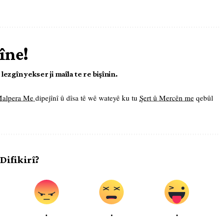
îne!
ezgîn yekser ji maîla te re bişînin.
 Malpera Me
dipejînî û dîsa tê wê wateyê ku tu
Şert û Mercên me
qebûl
 Difikirî?
.
.
.