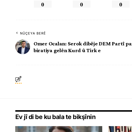
0
0
0
NÛÇEYA BERÊ
Omer Ocalan: Serok dibêje DEM Partî pa
biratiya gelên Kurd û Tirk e
Ev jî di be ku bala te bikşînin