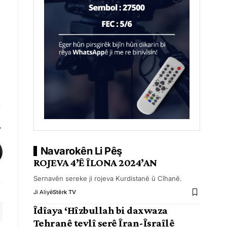
Navarokên Li Pêş
ROJEVA 4’Ê ÎLONA 2024’AN
Sernavên sereke ji rojeva Kurdistanê û Cîhanê.
Ji Aliyê
Stêrk TV
Îdîaya ‘Hîzbullah bi daxwaza
Tehranê tevlî şerê Îran-Îsraîlê