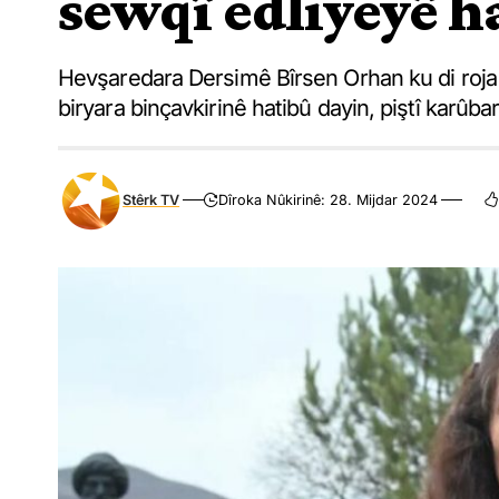
sewqî edliyeyê h
Hevşaredara Dersimê Bîrsen Orhan ku di roja 
biryara binçavkirinê hatibû dayin, piştî karûba
Stêrk TV
Dîroka Nûkirinê: 28. Mijdar 2024