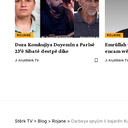
ROJANE
ROJANE
Doza Komkujiya Duyemîn a Parîsê
Emrûllah 
23’ê Sibatê destpê dike
encam wê
Ji Aliyê
Stêrk TV
Ji Aliyê
Stêrk T
Stêrk TV
>
Blog
>
Rojane
>
Darbeya qeyûm li bajarên Ku