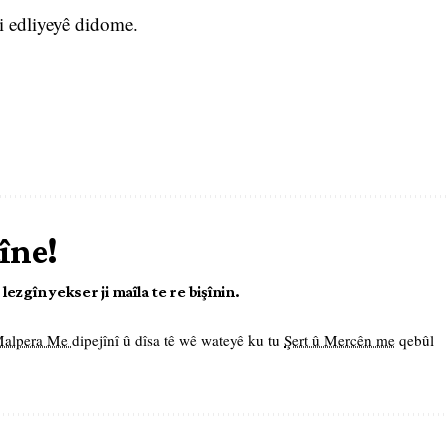
li edliyeyê didome.
îne!
ezgîn yekser ji maîla te re bişînin.
 Malpera Me
dipejînî û dîsa tê wê wateyê ku tu
Şert û Mercên me
qebûl