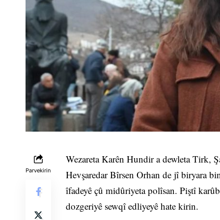
Wezareta Karên Hundir a dewleta Tirk, Şa
Parvekirin
Hevşaredar Bîrsen Orhan de jî biryara bin
îfadeyê çû midûriyeta polîsan. Piştî karûb
dozgeriyê sewqî edliyeyê hate kirin.