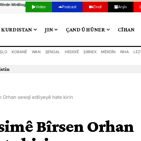
Dîtinên Min
Blog
Video
Podcast
Zindî
Arşîv
KURDISTAN
JIN
ÇAND Û HÛNER
CÎHAN
ŞLO
KOBANÊ
WAN
ŞENGAL
HESEKÊ
ŞIRNEX
MÊRDÎN
RIHA
LEZ
istin
 Orhan sewqî edliyeyê hate kirin
simê Bîrsen Orhan