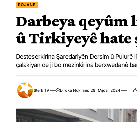
ROJANE
Darbeya qeyûm l
û Tirkiyeyê hate
Desteserkirina Şaredariyên Dersim û Pulurê li 
çalakiyan de ji bo mezinkirina berxwedanê ban
Stêrk TV
Dîroka Nûkirinê: 28. Mijdar 2024