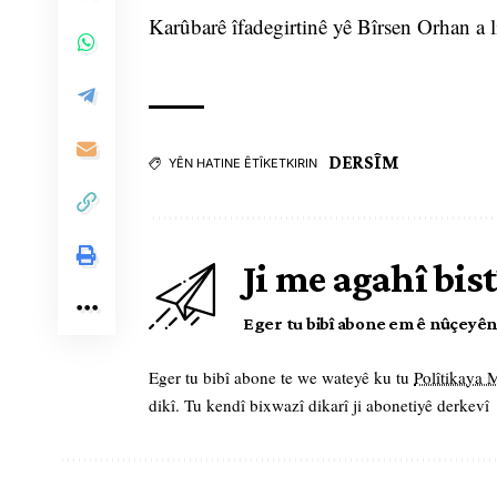
Karûbarê îfadegirtinê yê Bîrsen Orhan a 
DERSÎM
YÊN HATINE ÊTÎKETKIRIN
Ji me agahî bist
Eger tu bibî abone em ê nûçeyên l
Eger tu bibî abone te we wateyê ku tu
Polîtikaya
dikî. Tu kendî bixwazî dikarî ji abonetiyê derkevî