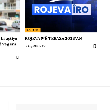
ROJANE
bi aştiya
ROJEVA 9’Ê TEBAXA 2026’AN
ê vegera
Ji Aliyê
Stêrk TV