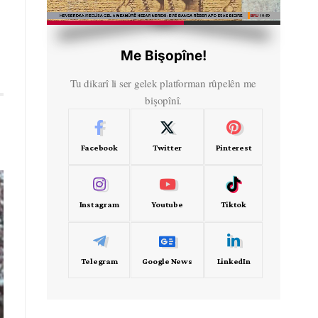
HD
00:44
Me Bişopîne!
Tu dikarî li ser gelek platforman rûpelên me
bişopînî.
Facebook
Twitter
Pinterest
Instagram
Youtube
Tiktok
Telegram
Google News
LinkedIn