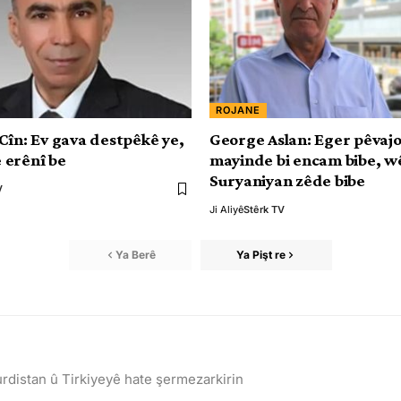
ROJANE
Cîn: Ev gava destpêkê ye,
George Aslan: Eger pêvajo 
 erênî be
mayinde bi encam bibe, w
Suryaniyan zêde bibe
V
Ji Aliyê
Stêrk TV
Ya Berê
Ya Pişt re
rdistan û Tirkiyeyê hate şermezarkirin