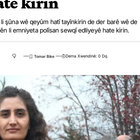
ate kirin
li şûna wê qeyûm hatî tayînkirin de der barê wê de
rên li emniyeta polîsan sewqî edliyeyê hate kirin.
Dema Xwendinê: 0 Dq.