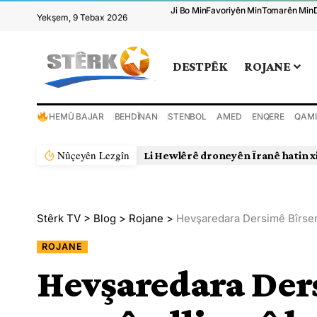
Ji Bo Min
Favoriyên Min
Tomarên Min
Yekşem, 9 Tebax 2026
DESTPÊK
ROJANE
HEMÛ BAJAR
BEHDÎNAN
STENBOL
AMED
ENQERE
QAMI
Nûçeyên Lezgîn
Li Hewlêrê droneyên Îranê hatin x
Stêrk TV
>
Blog
>
Rojane
>
Hevşaredara Dersimê Bîrsen
ROJANE
Hevşaredara Der