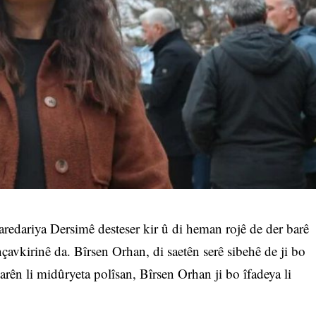
redariya Dersimê desteser kir û di heman rojê de der barê
çavkirinê da. Bîrsen Orhan, di saetên serê sibehê de ji bo
arên li midûryeta polîsan, Bîrsen Orhan ji bo îfadeya li