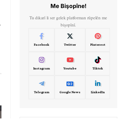
Me Bişopîne!
n
Tu dikarî li ser gelek platforman rûpelên me
bişopînî.
Facebook
Twitter
Pinterest
Instagram
Youtube
Tiktok
Telegram
Google News
LinkedIn
- Frekans -