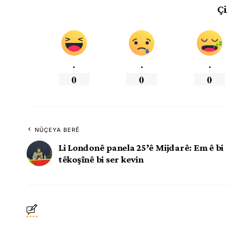
Çi
.
.
.
0
0
0
NÛÇEYA BERÊ
Li Londonê panela 25’ê Mijdarê: Em ê bi
têkoşînê bi ser kevin