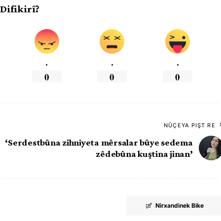
 Difikirî?
.
.
.
0
0
0
NÛÇEYA PIŞT RE
‘Serdestbûna zihniyeta mêrsalar bûye sedema
zêdebûna kuştina jinan’
Nirxandinek Bike