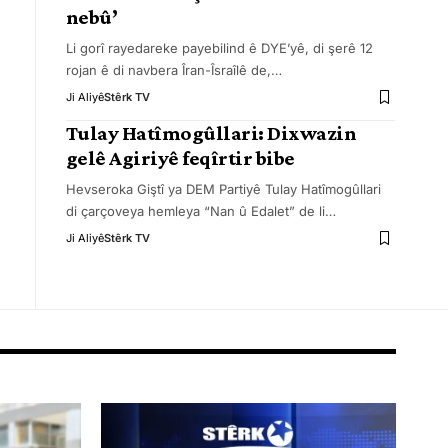
nebû’
Li gorî rayedareke payebilind ê DYE’yê, di şerê 12
rojan ê di navbera Îran-Îsraîlê de,
…
Ji Aliyê
Stêrk TV
Tulay Hatîmogûllari: Dixwazin
gelê Agiriyê feqîrtir bibe
Hevseroka Giştî ya DEM Partiyê Tulay Hatîmogûllari
di çarçoveya hemleya “Nan û Edalet” de li
…
Ji Aliyê
Stêrk TV