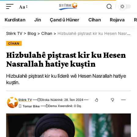
Aa
Kurdistan
Jin
Çand û Hûner
Cîhan
Rojava
R
Stêrk TV
>
Blog
>
Cîhan
>
Hizbulahê piştrast kir ku Hesen Nasrallah hatiye kuştin
CÎHAN
Hizbulahê piştrast kir ku Hesen
Nasrallah hatiye kuştin
Hizbulahê piştrast kir ku lîderê wê Hesen Nasrallah hatiye
kuştin.
Stêrk TV
Dîroka Nûkirinê: 28. Îlon 2024
Dema Xwendinê: 0 Dq.