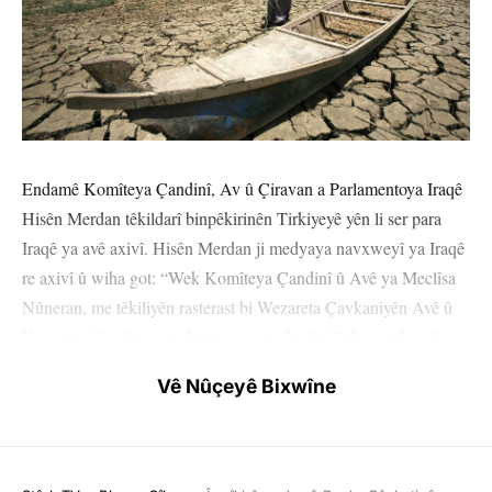
Endamê Komîteya Çandinî, Av û Çiravan a Parlamentoya Iraqê
Hisên Merdan têkildarî binpêkirinên Tirkiyeyê yên li ser para
Iraqê ya avê axivî. Hisên Merdan ji medyaya navxweyî ya Iraqê
re axivî û wiha got: “Wek Komîteya Çandinî û Avê ya Meclîsa
Nûneran, me têkiliyên rasterast bi Wezareta Çavkaniyên Avê û
Wezareta Çandiniyê re danîn û eşkere bû ku Tirkiye pabendî
hemû biryarên berê û wan biryarên ku di navbera hikûmeta
Vê Nûçeyê Bixwîne
Iraqê û Tirkiyeyê de hatine îmzekirin, nebûye.”
Hisên Merdan diyar kir ku bi Tirkiyeyê re li ser berdana avê bi
qasî 700 hezar metresêcar lihevkirin hatibû kirin û got: “Lê tenê