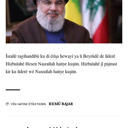
Îsraîlê ragihandibû ku di êrîşa hewayî ya li Beyrûdê de lîderê
Hizbulahê Hesen Nasrallah hatiye kuştin. Hizbulahê jî piştrast
kir ku lîderê wê Nasrallah hatiye kuştin.
HEMÛ BAJAR
YÊN HATINE ÊTÎKETKIRIN