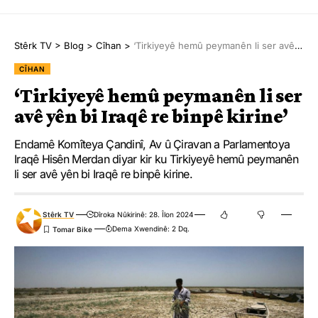
Stêrk TV
>
Blog
>
Cîhan
>
‘Tirkiyeyê hemû peymanên li ser avê yên bi Iraqê re binpê kirine’
CÎHAN
‘Tirkiyeyê hemû peymanên li ser
avê yên bi Iraqê re binpê kirine’
Endamê Komîteya Çandinî, Av û Çiravan a Parlamentoya
Iraqê Hisên Merdan diyar kir ku Tirkiyeyê hemû peymanên
li ser avê yên bi Iraqê re binpê kirine.
Stêrk TV
Dîroka Nûkirinê: 28. Îlon 2024
Dema Xwendinê: 2 Dq.