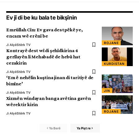
Ev jî di be ku bala te bikşînin
Emrûllah Cîn: Ev gava destpêkê ye,
encam wê erênî be
ROJANE
Ji Aliyê
Stêrk TV
Kontrayê dest wî di şehîdkirina 4
gerîlayên li Mehabadê de hebû hat
cezakirin
KURDISTAN
Ji Aliyê
Stêrk TV
‘Em ê nehêlin kuştina jinan di taritiyê de
bimîne’
JIN
Ji Aliyê
Stêrk TV
Xizmên windayan banga avêtina gavên
wêrektir kirin
ROJANE
Ji Aliyê
Stêrk TV
Ya Berê
Ya Pişt re