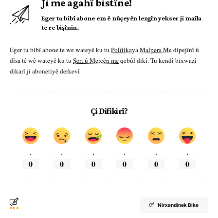
Ji me agahî bistîne!
Eger tu bibî abone em ê nûçeyên lezgîn yekser ji maîla
te re bişînin.
Eger tu bibî abone te we wateyê ku tu
Polîtikaya Malpera Me
dipejînî û
dîsa tê wê wateyê ku tu
Şert û Mercên me
qebûl dikî. Tu kendî bixwazî
dikarî ji abonetiyê derkevî
Çi Difikirî?
.
.
.
.
.
.
0
0
0
0
0
0
Nirxandinek Bike