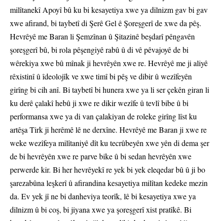
milîtanekî Apoyî bû ku bi kesayetiya xwe ya dilnizm gav bi gav
xwe afirand, bi taybetî di Şerê Gel ê Şoreşgerî de xwe da pêş.
Hevrêyê me Baran li Şemzînan û Şitazinê beşdarî pêngavên
şoreşgerî bû, bi rola pêşengiyê rabû û di vê pêvajoyê de bi
wêrekiya xwe bû mînak ji hevrêyên xwe re. Hevrêyê me ji aliyê
rêxistinî û îdeolojîk ve xwe timî bi pêş ve dibir û wezîfeyên
girîng bi cih anî. Bi taybetî bi hunera xwe ya li ser çekên giran li
ku derê çalakî hebû ji xwe re dikir wezîfe û tevlî bibe û bi
performansa xwe ya di van çalakiyan de roleke girîng lîst ku
artêşa Tirk ji herêmê lê ne derxîne. Hevrêyê me Baran ji xwe re
weke wezîfeya milîtaniyê dît ku tecrûbeyên xwe yên di dema şer
de bi hevrêyên xwe re parve bike û bi sedan hevrêyên xwe
perwerde kir. Bi her hevrêyekî re yek bi yek eleqedar bû û ji bo
şarezabûna leşkerî û afirandina kesayetiya milîtan kedeke mezin
da. Ev yek jî ne bi danheviya teorîk, lê bi kesayetiya xwe ya
dilnizm û bi coş, bi jiyana xwe ya şoreşgerî xist pratîkê. Bi