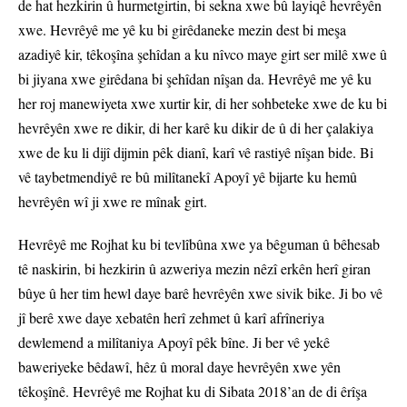
de hat hezkirin û hurmetgirtin, bi sekna xwe bû layiqê hevrêyên
xwe. Hevrêyê me yê ku bi girêdaneke mezin dest bi meşa
azadiyê kir, têkoşîna şehîdan a ku nîvco maye girt ser milê xwe û
bi jiyana xwe girêdana bi şehîdan nîşan da. Hevrêyê me yê ku
her roj manewiyeta xwe xurtir kir, di her sohbeteke xwe de ku bi
hevrêyên xwe re dikir, di her karê ku dikir de û di her çalakiya
xwe de ku li dijî dijmin pêk dianî, karî vê rastiyê nîşan bide. Bi
vê taybetmendiyê re bû milîtanekî Apoyî yê bijarte ku hemû
hevrêyên wî ji xwe re mînak girt.
Hevrêyê me Rojhat ku bi tevlîbûna xwe ya bêguman û bêhesab
tê naskirin, bi hezkirin û azweriya mezin nêzî erkên herî giran
bûye û her tim hewl daye barê hevrêyên xwe sivik bike. Ji bo vê
jî berê xwe daye xebatên herî zehmet û karî afrîneriya
dewlemend a milîtaniya Apoyî pêk bîne. Ji ber vê yekê
baweriyeke bêdawî, hêz û moral daye hevrêyên xwe yên
têkoşînê. Hevrêyê me Rojhat ku di Sibata 2018’an de di êrîşa