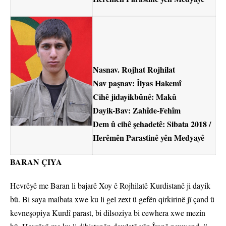
Nasnav. Rojhat Rojhilat
Nav paşnav: Îlyas Hakemî
Cihê jidayikbûnê: Makû
Dayik-Bav: Zahîde-Fehîm
Dem û cihê şehadetê: Sibata 2018 /
Herêmên Parastinê yên Medyayê
BARAN ÇIYA
Hevrêyê me Baran li bajarê Xoy ê Rojhilatê Kurdistanê ji dayik
bû. Bi saya malbata xwe ku li gel zext û gefên qirkirinê jî çand û
kevneşopiya Kurdî parast, bi dilsoziya bi cewhera xwe mezin