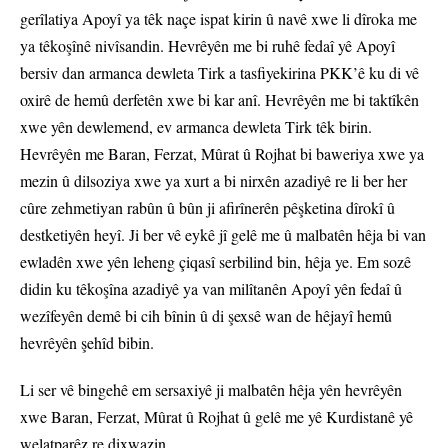
gerîlatiya Apoyî ya têk naçe ispat kirin û navê xwe li dîroka me
ya têkoşînê nivîsandin. Hevrêyên me bi ruhê fedaî yê Apoyî
bersiv dan armanca dewleta Tirk a tasfiyekirina PKK’ê ku di vê
oxirê de hemû derfetên xwe bi kar anî. Hevrêyên me bi taktîkên
xwe yên dewlemend, ev armanca dewleta Tirk têk birin.
Hevrêyên me Baran, Ferzat, Mûrat û Rojhat bi baweriya xwe ya
mezin û dilsoziya xwe ya xurt a bi nirxên azadiyê re li ber her
cûre zehmetiyan rabûn û bûn ji afirînerên pêşketina dîrokî û
destketiyên heyî. Ji ber vê eykê jî gelê me û malbatên hêja bi van
ewladên xwe yên leheng çiqasî serbilind bin, hêja ye. Em sozê
didin ku têkoşîna azadiyê ya van milîtanên Apoyî yên fedaî û
wezîfeyên demê bi cih bînin û di şexsê wan de hêjayî hemû
hevrêyên şehîd bibin.
Li ser vê bingehê em sersaxiyê ji malbatên hêja yên hevrêyên
xwe Baran, Ferzat, Mûrat û Rojhat û gelê me yê Kurdistanê yê
welatparêz re dixwazin.