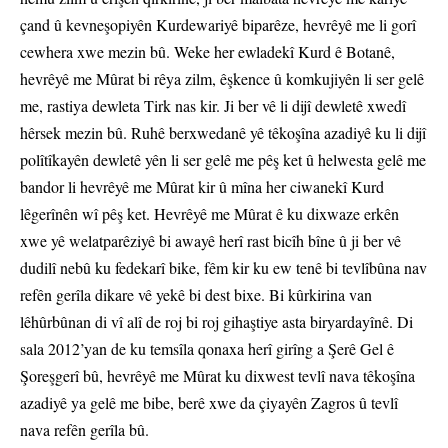
çand û kevneşopiyên Kurdewariyê biparêze, hevrêyê me li gorî
cewhera xwe mezin bû. Weke her ewladekî Kurd ê Botanê,
hevrêyê me Mûrat bi rêya zilm, êşkence û komkujiyên li ser gelê
me, rastiya dewleta Tirk nas kir. Ji ber vê li dijî dewletê xwedî
hêrsek mezin bû. Ruhê berxwedanê yê têkoşîna azadiyê ku li dijî
polîtîkayên dewletê yên li ser gelê me pêş ket û helwesta gelê me
bandor li hevrêyê me Mûrat kir û mîna her ciwanekî Kurd
lêgerînên wî pêş ket. Hevrêyê me Mûrat ê ku dixwaze erkên
xwe yê welatparêziyê bi awayê herî rast bicîh bîne û ji ber vê
dudilî nebû ku fedekarî bike, fêm kir ku ew tenê bi tevlîbûna nav
refên gerîla dikare vê yekê bi dest bixe. Bi kûrkirina van
lêhûrbûnan di vî alî de roj bi roj gihaştiye asta biryardayînê. Di
sala 2012’yan de ku temsîla qonaxa herî girîng a Şerê Gel ê
Şoreşgerî bû, hevrêyê me Mûrat ku dixwest tevlî nava têkoşîna
azadiyê ya gelê me bibe, berê xwe da çiyayên Zagros û tevlî
nava refên gerîla bû.