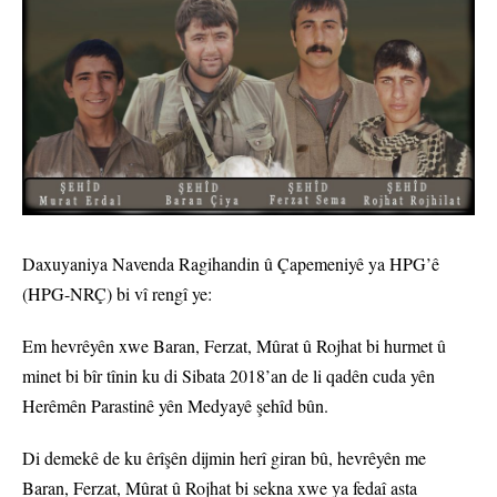
Daxuyaniya Navenda Ragihandin û Çapemeniyê ya HPG’ê
(HPG-NRÇ) bi vî rengî ye:
Em hevrêyên xwe Baran, Ferzat, Mûrat û Rojhat bi hurmet û
minet bi bîr tînin ku di Sibata 2018’an de li qadên cuda yên
Herêmên Parastinê yên Medyayê şehîd bûn.
Di demekê de ku êrîşên dijmin herî giran bû, hevrêyên me
Baran, Ferzat, Mûrat û Rojhat bi sekna xwe ya fedaî asta