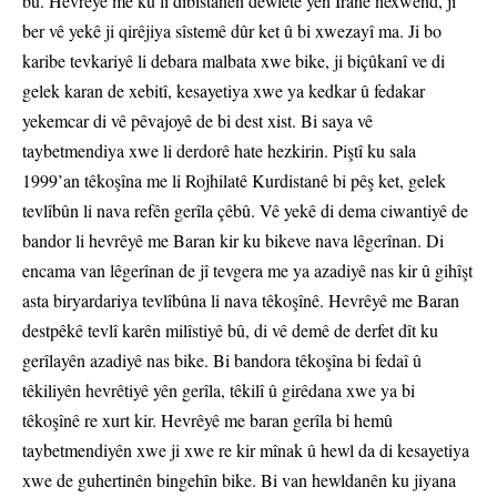
bû. Hevrêyê me ku li dibistanên dewletê yên Îranê nexwend, ji
ber vê yekê ji qirêjiya sîstemê dûr ket û bi xwezayî ma. Ji bo
karibe tevkariyê li debara malbata xwe bike, ji biçûkanî ve di
gelek karan de xebitî, kesayetiya xwe ya kedkar û fedakar
yekemcar di vê pêvajoyê de bi dest xist. Bi saya vê
taybetmendiya xwe li derdorê hate hezkirin. Piştî ku sala
1999’an têkoşîna me li Rojhilatê Kurdistanê bi pêş ket, gelek
tevlîbûn li nava refên gerîla çêbû. Vê yekê di dema ciwantiyê de
bandor li hevrêyê me Baran kir ku bikeve nava lêgerînan. Di
encama van lêgerînan de jî tevgera me ya azadiyê nas kir û gihîşt
asta biryardariya tevlîbûna li nava têkoşînê. Hevrêyê me Baran
destpêkê tevlî karên milîstiyê bû, di vê demê de derfet dît ku
gerîlayên azadiyê nas bike. Bi bandora têkoşîna bi fedaî û
têkiliyên hevrêtiyê yên gerîla, têkilî û girêdana xwe ya bi
têkoşînê re xurt kir. Hevrêyê me baran gerîla bi hemû
taybetmendiyên xwe ji xwe re kir mînak û hewl da di kesayetiya
xwe de guhertinên bingehîn bike. Bi van hewldanên ku jiyana