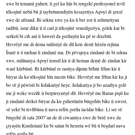
xwe bi temamî guhert, li gel ku hîn bi rengekî profesyonel tevlî
têkoşînê nebû bû jî taybetmendiyên kesayetiya Apoyî di şexsê
xwe de afirand. Bi sekna xwe ya ku li ber zor û zehmetiyan
radibû, israr dikir û ti carî ji têkoşînê venedigeriya, gelek kar bi
serketî bi cih anî û bawerî da gerîlayên ku pê re dixebitî.
Hevrêyê me di dema milîstiyê de dîl kete destê hêzên rejîma
Îranê û 4 mehan li zindanê ma. Di pêvajoya zindanê de bi sekna
xwe, milîtaniya Apoyî temsîl kir û di heman demê de zindan kir
warê kûrbûnê. Bi kûrbûnê re rastiya dijmin bêhtir fêhm kir û
biryar da ku têkoşînê hîn mezin bike. Hevrêyê me fêhm kir ku ji
bo vê jî pêwîstî bi fedakariyê heye, fedakariya ji bo azadiya gelê
me jî weke wezîfe û berpirsyariyê dît. Hevrêyê me Baran piştî ku
ji zindanê derket biryar da ku guhertinên bingehîn bike û xwest,
vê yekê bi tevlîbûna li nava refên gerîla tacîdar bike. Li ser vê
bingehê di sala 2007’an de di ciwantiya xwe de berê xwe da
çiyayên Kurdistanê ku bi salan bi hesreta wê bû û beşdarî nava
refên gerîla bû.