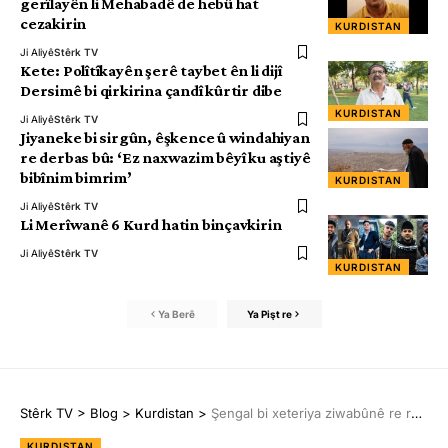
gerîlayên li Mehabadê de hebû hat
cezakirin
KURDISTAN
Ji Aliyê
Stêrk TV
Kete: Polîtîkayên şerê taybet ên li dijî
Dersimê bi qirkirina çandî kûrtir dibe
KURDISTAN
Ji Aliyê
Stêrk TV
Jiyaneke bi sirgûn, êşkence û windahiyan
re derbas bû: ‘Ez naxwazim bêyî ku aştiyê
bibînim bimrim’
KURDISTAN
Ji Aliyê
Stêrk TV
Li Merîwanê 6 Kurd hatin binçavkirin
Ji Aliyê
Stêrk TV
KURDISTAN
Ya Berê
Ya Pişt re
Stêrk TV
>
Blog
>
Kurdistan
>
Şengal bi xeteriya ziwabûnê re rû bi rû ye
KURDISTAN