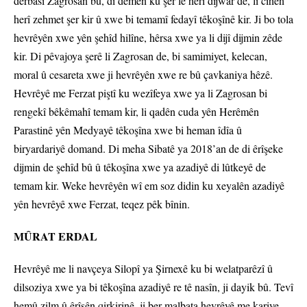
derbasî Zagrosan bû, di demên ku şer lê herî dijwar de, li cihên
herî zehmet şer kir û xwe bi temamî fedayî têkoşînê kir. Ji bo tola
hevrêyên xwe yên şehîd hilîne, hêrsa xwe ya li dijî dijmin zêde
kir. Di pêvajoya şerê li Zagrosan de, bi samimiyet, kelecan,
moral û cesareta xwe ji hevrêyên xwe re bû çavkaniya hêzê.
Hevrêyê me Ferzat piştî ku wezîfeya xwe ya li Zagrosan bi
rengekî bêkêmahî temam kir, li qadên cuda yên Herêmên
Parastinê yên Medyayê têkoşîna xwe bi heman îdîa û
biryardariyê domand. Di meha Sibatê ya 2018’an de di êrîşeke
dijmin de şehîd bû û têkoşîna xwe ya azadiyê di lûtkeyê de
temam kir. Weke hevrêyên wî em soz didin ku xeyalên azadiyê
yên hevrêyê xwe Ferzat, teqez pêk bînin.
MÛRAT ERDAL
Hevrêyê me li navçeya Silopî ya Şirnexê ku bi welatparêzî û
dilsoziya xwe ya bi têkoşîna azadiyê re tê nasîn, ji dayik bû. Tevî
hemû zilm û êrîşên qirkirinê, ji ber malbata hevrêyê me kariye