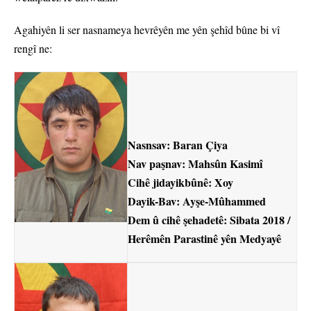
Agahiyên li ser nasnameya hevrêyên me yên şehîd bûne bi vî
rengî ne:
Nasnsav: Baran Çiya
Nav paşnav: Mahsûn Kasimî
Cihê jidayikbûnê: Xoy
Dayik-Bav: Ayşe-Mûhammed
Dem û cihê şehadetê: Sibata 2018 /
Herêmên Parastinê yên Medyayê