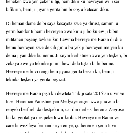
henekên xwe yên çêker û tijî, hem dikir ku hevrêyên wî li ser
bifikirin, hem jî jiyana gerîla hîn bi coş û kelecan dikir.
Di heman demê de bi saya kesayeta xwe ya dirûst, samîmî û
germ bandor li hemû hevrêyên xwe kir û ji bo ku ew jî bibin
milîtanên pêşeng tevkarî kir. Lewma hevrêyê me Baran di dilê
hemû hevrêyên xwe de cih girt û bû yek ji hevrêyên me yên ku
dema jiyan dike bû nemir. Ji xeynî kêrhatinên xwe yên leşkeri, bi
zekaya xwe ya teknîkê jî timî hewl dida tiştan bi hilberîne.
Hevrêyê me bi vî rengî hem jiyana gerîla hêsan kir, hem jî
teknîka leşkerî ya gerîla pêş xist.
Hevrêyê me Baran piştî ku dewleta Tirk ji sala 2015’an û vir ve
li ser Herêmên Parastinê yên Medyayê êrîşên xwe jinûve û bi
rengekî berfireh da destpêkirin, car din derbasî herêma Zagrosê
bû ku gerîlatiya destpêkê li wir kiribû. Hevrêyê me Baran vê
carê bi wezîfeya fermandariya eniyê, çû herêmên şer û li vir