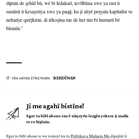
dijmin de şehîd bû, wê bi fedakarî, tevlîbûna xwe ya rast û
samîmî û kesayetiya xwe ya paqij, ku ji aliyê pergala kapîtalîst ve
nehatiye qirêjkirin, di têkoşîna me de her tim bi hurmetî bê
bîranîn.”
BEHDÎNAN
YÊN HATINE ÊTÎKETKIRIN
Ji me agahî bistîne!
Eger tu bibî abone em ê nûçeyên lezgîn yekser ji maîla
te re bişînin.
Eger tu bibî abone te we wateyê ku tu
Polîtikaya Malpera Me
dipejînî û