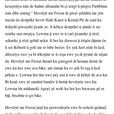
kesayetiya min de hatine afirandin bi çi rengî li pêşiya Partîbûna
min dibe asteng.” Hevrêyê me Ferzat di şexsê şehîdên me yên
mezin ên destpêkê hevrê Hakî Karer û Kemal Pîr de zanî ku
fedayîtî şêwazekî jiyanê ye. Ji kêliya destpêkê û şûnde li ser
xeteke rast meşiya. Lewma ji xwe re ti carî jiyaneke ji rêzê,
sekneke ji rêzê qebûl nekir. Ji ber ku dixwest ji êrîşên dijmin ên
li ser Rêbertî û gelê me re bibe bersiv. Ev yek herî zêde bi ked,
dilsoziya xwe ya bi têkoşînê re û coşa xwe ya di jiyanê de nîşan
da. Hevrêyê me Ferzat dizanî ku şoreşgerî di heman demê de
ewe ku kes xwe ava bike, anî ziman ku ev yek bi eşq û ked
pêkan e. Lewma her tim xwe pêş xist û xwe di kêliyê de ava kir.
Bi kenê xwe yê samîmî bandor li hemû hevrêyên xwe kir.
Lewma bû milîtanekî Apoyî yê welê ku her kes bixwaze pê re
bijî, bixebite û şer bike.
Hevrêyê me Ferzat piştî ku perwerdeyên xwe bi serketî qedand,