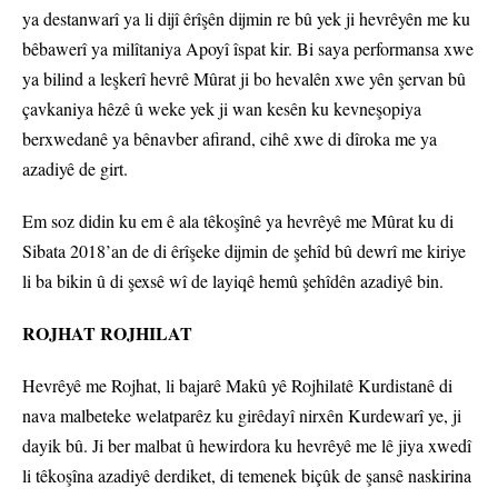
ya destanwarî ya li dijî êrîşên dijmin re bû yek ji hevrêyên me ku
bêbawerî ya milîtaniya Apoyî îspat kir. Bi saya performansa xwe
ya bilind a leşkerî hevrê Mûrat ji bo hevalên xwe yên şervan bû
çavkaniya hêzê û weke yek ji wan kesên ku kevneşopiya
berxwedanê ya bênavber afirand, cihê xwe di dîroka me ya
azadiyê de girt.
Em soz didin ku em ê ala têkoşînê ya hevrêyê me Mûrat ku di
Sibata 2018’an de di êrîşeke dijmin de şehîd bû dewrî me kiriye
li ba bikin û di şexsê wî de layiqê hemû şehîdên azadiyê bin.
ROJHAT ROJHILAT
Hevrêyê me Rojhat, li bajarê Makû yê Rojhilatê Kurdistanê di
nava malbeteke welatparêz ku girêdayî nirxên Kurdewarî ye, ji
dayik bû. Ji ber malbat û hewirdora ku hevrêyê me lê jiya xwedî
li têkoşîna azadiyê derdiket, di temenek biçûk de şansê naskirina