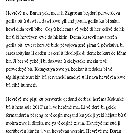
Hevrêyê me Baran yekemcar li Zagrosan beşdarî perwerdeya
gerîla bû û dawiya dawî xwe gihand jiyana gerîla ku bi salan
hewl dida tevlî bibe. Coş û kelecana vê yekê di her kêliyê de hîs
kir û bi hevrêyên xwe da hîskirin. Dema ku tevlî nava refên
gerîla bû, xwest bersivê bide pêvajoya şerê giran û pêwîstiya bi
şarezabûyîna li qadên leşkerî û îdeolojîk di demeke kurt de fêhm
kir. Ji ber vê yekê jî bi daxwaz û cidiyeteke mezin tevlî
perwedeyê bû. Kesayetiya xwe ya kedkar û fedakar bi vê
têgihiştinê xurt kir, bû şervanekî azadiyê û li nava hevrêyên xwe
bû cihê hurmetê.
Hevrêyê me piştî ku perwerde qedand derbasî herêma Xakurkê
bû û heta sala 2010’an li vê herêmê ma. Li vê derê bi gelek
fermandarên pêşeng re têkoşîn meşand ku yek ji yekî hêjatir bû û
mohra xwe li dîroka me ya têkoşînê xistin. Hevrêyê me sûd ji
tecrûbeyên kûr ên ji van hevrêyan wergirt. Hevrêyê me Baran