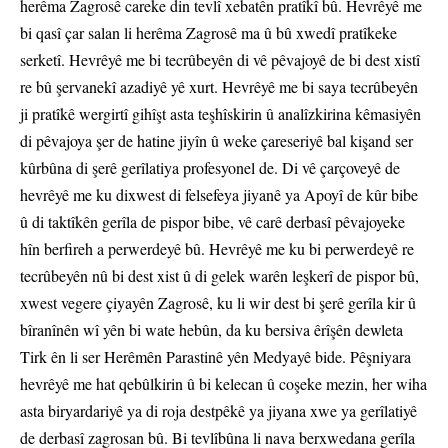
herêma Zagrosê careke din tevlî xebatên pratîkî bû. Hevrêyê me
bi qasî çar salan li herêma Zagrosê ma û bû xwedî pratîkeke
serketî. Hevrêyê me bi tecrûbeyên di vê pêvajoyê de bi dest xistî
re bû şervanekî azadiyê yê xurt. Hevrêyê me bi saya tecrûbeyên
ji pratîkê wergirtî gihîşt asta teşhîskirin û analîzkirina kêmasiyên
di pêvajoya şer de hatine jiyîn û weke çareseriyê bal kişand ser
kûrbûna di şerê gerîlatiya profesyonel de. Di vê çarçoveyê de
hevrêyê me ku dixwest di felsefeya jiyanê ya Apoyî de kûr bibe
û di taktîkên gerîla de pispor bibe, vê carê derbasî pêvajoyeke
hîn berfireh a perwerdeyê bû. Hevrêyê me ku bi perwerdeyê re
tecrûbeyên nû bi dest xist û di gelek warên leşkerî de pispor bû,
xwest vegere çiyayên Zagrosê, ku li wir dest bi şerê gerîla kir û
bîranînên wî yên bi wate hebûn, da ku bersiva êrîşên dewleta
Tirk ên li ser Herêmên Parastinê yên Medyayê bide. Pêşniyara
hevrêyê me hat qebûlkirin û bi kelecan û coşeke mezin, her wiha
asta biryardariyê ya di roja destpêkê ya jiyana xwe ya gerîlatiyê
de derbasî zagrosan bû. Bi tevlîbûna li nava berxwedana gerîla