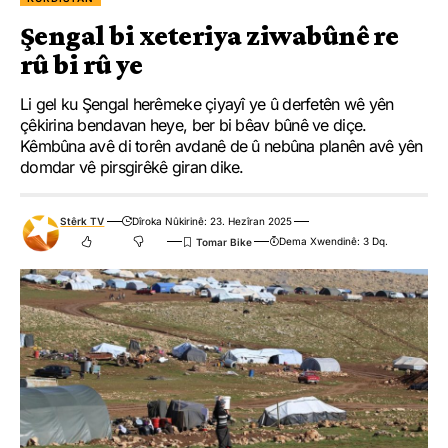
Şengal bi xeteriya ziwabûnê re
rû bi rû ye
Li gel ku Şengal herêmeke çiyayî ye û derfetên wê yên
çêkirina bendavan heye, ber bi bêav bûnê ve diçe.
Kêmbûna avê di torên avdanê de û nebûna planên avê yên
domdar vê pirsgirêkê giran dike.
Stêrk TV
Dîroka Nûkirinê: 23. Hezîran 2025
Dema Xwendinê: 3 Dq.