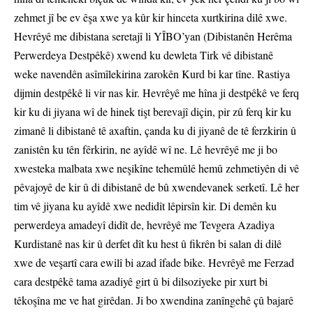
zehmet jî be ev êşa xwe ya kûr kir hinceta xurtkirina dilê xwe.
Hevrêyê me dibistana seretajî li YÎBO’yan (Dibistanên Herêma
Perwerdeya Destpêkê) xwend ku dewleta Tirk vê dibistanê
weke navendên asîmîlekirina zarokên Kurd bi kar tîne. Rastiya
dijmin destpêkê li vir nas kir. Hevrêyê me hîna ji destpêkê ve ferq
kir ku di jiyana wî de hinek tişt berevajî diçin, pir zû ferq kir ku
zimanê li dibistanê tê axaftin, çanda ku di jiyanê de tê ferzkirin û
zanistên ku tên fêrkirin, ne ayîdê wî ne. Lê hevrêyê me ji bo
xwesteka malbata xwe neşikîne tehemûlê hemû zehmetiyên di vê
pêvajoyê de kir û di dibistanê de bû xwendevanek serketî. Lê her
tim vê jiyana ku ayîdê xwe nedidît lêpirsîn kir. Di demên ku
perwerdeya amadeyî didît de, hevrêyê me Tevgera Azadiya
Kurdistanê nas kir û derfet dît ku hest û fikrên bi salan di dilê
xwe de veşartî cara ewilî bi azad îfade bike. Hevrêyê me Ferzad
cara destpêkê tama azadiyê girt û bi dilsoziyeke pir xurt bi
têkoşîna me ve hat girêdan. Ji bo xwendina zanîngehê çû bajarê