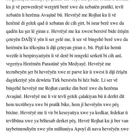
ku ji vê perwerdeyê wergirtî berê xwe da xebatên pratîkî, tevlî
xebatên li herêma Avaşînê bû. Hevrêyê me Rojhat ku li vê
herêmê di gelek qad û xebatan de cih girt, bi israr berê xwe da
qadên ku şer lê giran e. Hevrêyê me ku xwest bersivê bide êrîşên
çeteyên DAÎŞ’ê yên li ser gelê me, li ser vê bingehê berê xwe da
herêmên ku têkoşîna li dijî çeteyan giran e, bû. Piştî ku hemû
wezîfe û berpirsyariyên li vê derê bi rengekî serketî bi cih anî,
vegeriya Herêmên Parastinê yên Medyayê. Hevrêyê me
tecrubeyên şer bi hevrêyên xwe re parve kir û xwest li dijî êrîşên
dagirkeriyê yên dewleta Tirk bersivên bi hêz bide. Li ser vê
bingehê hevrêyê me Rojhat careke din berê xwe da herêma
Avaşînê. Hevrêyê me li vir tevlî gelek çalakiyan bû û derfet dît
hem tecrûbeya xwe bi pratîk bike, hem jî hevrêyên xwe pêş
bixîne. Hevrêyê me li vir bi keseyatiya xwe ya kedkar, fedekar û
tevlîbûna xwe ya bêhesab derket pêş. Hevrê Rojhat ku ji ber van
taybetmendiyên xwe yên milîtaniya Apoyî di nava hevrêyên xwe