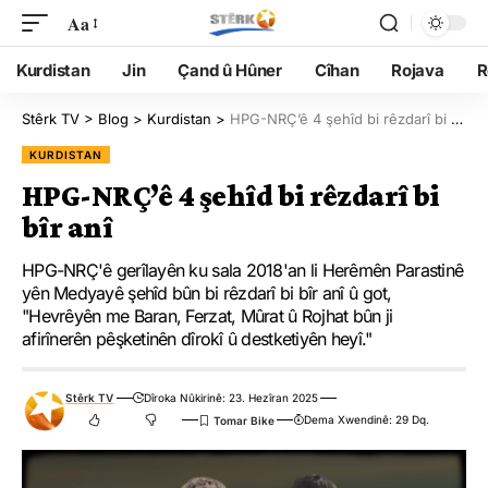
Aa
Kurdistan
Jin
Çand û Hûner
Cîhan
Rojava
R
Stêrk TV
>
Blog
>
Kurdistan
>
HPG-NRÇ’ê 4 şehîd bi rêzdarî bi bîr anî
KURDISTAN
HPG-NRÇ’ê 4 şehîd bi rêzdarî bi
bîr anî
HPG-NRÇ'ê gerîlayên ku sala 2018'an li Herêmên Parastinê
yên Medyayê şehîd bûn bi rêzdarî bi bîr anî û got,
"Hevrêyên me Baran, Ferzat, Mûrat û Rojhat bûn ji
afirînerên pêşketinên dîrokî û destketiyên heyî."
Stêrk TV
Dîroka Nûkirinê: 23. Hezîran 2025
Dema Xwendinê: 29 Dq.