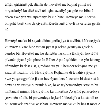
êrîşên qirkirinê pêk dianîn de, hevrêyê me Rojhat gihişt wê
biryardariyê ku divê tevlî têkoşîna azadiyê ya gelê me bibe û
erkên xwe yên welatparêziyê bi cih bîne. Hevrêyê me li ser vê
bingehê berê xwe da çiyayên Kurdistanê û tevlî nava refên gerîla
bû.
Hevrêyê me ku bi xeyala dîtina gerîla jiya û tevlîbû, kêfxweşiyek
ku mirov nikare bîne ziman jiya û ji sekna gerîlayan gelek bi
bandor bû. Hevrêyê me ku derfetên naskirina têkiliyên hevrêtî û
pîvanên jiyanê yên pîroz ên Rêber Apo û şehîdên me yên leheng
afirandiye bi dest xist, girêdana wî ya li hember têkoşîna me ya
azadiyê mezintir bû. Hevrêyê me Rojhat ku di tevahiya jiyana
xwe ya şoreşgerî de ji van hevrêyan ders û tecrube bi dest xist û
hewl da vê rastiyê bi pratîk bike, bi vê taybetmendiya xwe re bû
milîtanekî mînak. Hevrêyê me ku li herêma Avaşînê perwerdeya
şervanên nû dît, bi perwerdeya leşkerî û îdeolojîk a ku standî re
bû gerîlayek azadiyê yê jêhatî. Hevrêyê me yê ku bi hêz û moralê