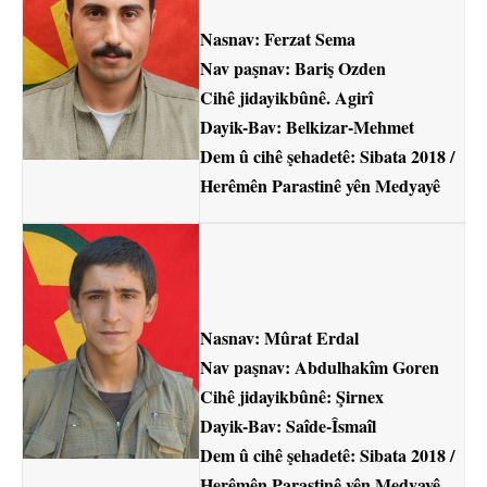
Nasnav: Ferzat Sema
Nav paşnav: Bariş Ozden
Cihê jidayikbûnê. Agirî
Dayik-Bav: Belkizar-Mehmet
Dem û cihê şehadetê: Sibata 2018 /
Herêmên Parastinê yên Medyayê
Nasnav: Mûrat Erdal
Nav paşnav: Abdulhakîm Goren
Cihê jidayikbûnê: Şirnex
Dayik-Bav: Saîde-Îsmaîl
Dem û cihê şehadetê: Sibata 2018 /
Herêmên Parastinê yên Medyayê