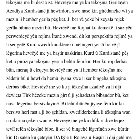
têkoşîna me bi dest xist. Hevrêyê me yê ku têkoşîna Gerîlayên
Azadiya Kurdistanê ji hewirdora xwe nase kir, girêdaneke wî ya
mezin li hember gerîla pêş ket. Ji ber vê yekê bi xeyala rojek
gerîla bibîne mezin bû. Hevrêyê me Rojhat ku demekê li saziyên
perwerdeyê yên rejîma Îranê xwend, dît ku perspektîfa rejîmê ya
li ser gelê Kurd xwedî karakterekî mêtingerî ye. Ji bo vê jî
lêgerîna hevrêyê me ya baştir naskirina Kurd û Kurdistanê pêş
ket û pîroziya têkoşîna gerîla bêhtir fêm kir. Her ku roj derbas
bûn, meraq û eleqeya hevrêyê me ya li hember têkoşîna me
zêdetir bû û hewl da hemû jiyana xwe li ser bingeha têkoşînê
derbas bike. Hevrêyê me yê ku ji têkoşîna azadiyê ya li dijî
dewleta Tirk hêzeke mezin girt û ji şehadetan bibandor bû, ket
nava lêgerîna bersivdayînê. Bi lêhûrbûnên jiyaye fêm kir ku
bersiva herî rast a ji bo şehîdan, xwedîderketina li têkoşîna wan
û rakirina çekên wan e. Hevrêyê me yê ku difikirî divê teqez
tevlî refên têkoşînê bibe, li ser vê bingehê lêgerînên xwe kûrtir
kir. Di salên ku çeteyên DAÎŞ’ê li Rojava û Başûr li dijî gelê me