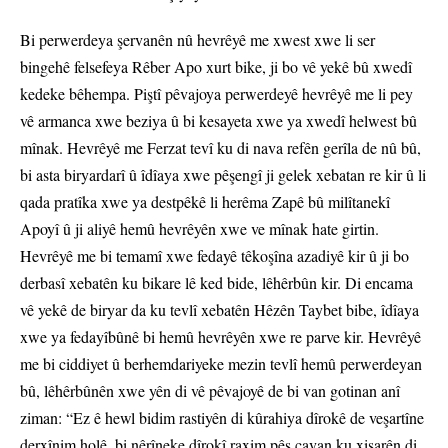
Bi perwerdeya şervanên nû hevrêyê me xwest xwe li ser
bingehê felsefeya Rêber Apo xurt bike, ji bo vê yekê bû xwedî
kedeke bêhempa. Piştî pêvajoya perwerdeyê hevrêyê me li pey
vê armanca xwe beziya û bi kesayeta xwe ya xwedî helwest bû
mînak. Hevrêyê me Ferzat tevî ku di nava refên gerîla de nû bû,
bi asta biryardarî û îdîaya xwe pêşengî ji gelek xebatan re kir û li
qada pratîka xwe ya destpêkê li herêma Zapê bû milîtanekî
Apoyî û ji aliyê hemû hevrêyên xwe ve mînak hate girtin.
Hevrêyê me bi temamî xwe fedayê têkoşîna azadiyê kir û ji bo
derbasî xebatên ku bikare lê ked bide, lêhêrbûn kir. Di encama
vê yekê de biryar da ku tevlî xebatên Hêzên Taybet bibe, îdîaya
xwe ya fedayîbûnê bi hemû hevrêyên xwe re parve kir. Hevrêyê
me bi ciddiyet û berhemdariyeke mezin tevlî hemû perwerdeyan
bû, lêhêrbûnên xwe yên di vê pêvajoyê de bi van gotinan anî
ziman: “Ez ê hewl bidim rastiyên di kûrahiya dîrokê de veşartîne
derxînim holê, bi nêrîneke dîrokî raxim pêş çavan ku xisarên di