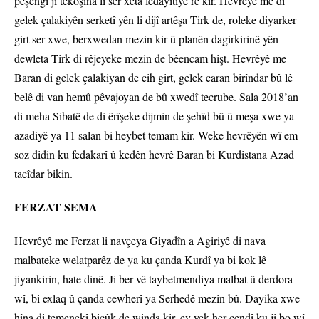
pêşengî ji têkoşîna li ser xeta fedayîtiyê re kir. Hevrêyê me di
gelek çalakiyên serketî yên li dijî artêşa Tirk de, roleke diyarker
girt ser xwe, berxwedan mezin kir û planên dagirkirinê yên
dewleta Tirk di rêjeyeke mezin de bêencam hişt. Hevrêyê me
Baran di gelek çalakiyan de cih girt, gelek caran birîndar bû lê
belê di van hemû pêvajoyan de bû xwedî tecrube. Sala 2018’an
di meha Sibatê de di êrîşeke dijmin de şehîd bû û meşa xwe ya
azadiyê ya 11 salan bi heybet temam kir. Weke hevrêyên wî em
soz didin ku fedakarî û kedên hevrê Baran bi Kurdistana Azad
tacîdar bikin.
FERZAT SEMA
Hevrêyê me Ferzat li navçeya Giyadîn a Agiriyê di nava
malbateke welatparêz de ya ku çanda Kurdî ya bi kok lê
jiyankirin, hate dinê. Ji ber vê taybetmendiya malbat û derdora
wî, bi exlaq û çanda cewherî ya Serhedê mezin bû. Dayika xwe
hîna di temenekî biçûk de winda kir, ev yek her çendî ku ji bo wî