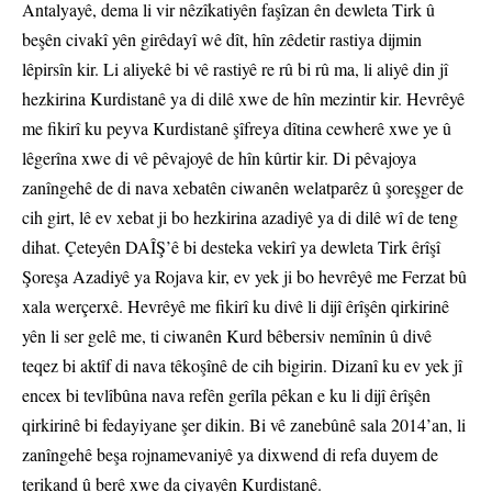
Antalyayê, dema li vir nêzîkatiyên faşîzan ên dewleta Tirk û
beşên civakî yên girêdayî wê dît, hîn zêdetir rastiya dijmin
lêpirsîn kir. Li aliyekê bi vê rastiyê re rû bi rû ma, li aliyê din jî
hezkirina Kurdistanê ya di dilê xwe de hîn mezintir kir. Hevrêyê
me fikirî ku peyva Kurdistanê şîfreya dîtina cewherê xwe ye û
lêgerîna xwe di vê pêvajoyê de hîn kûrtir kir. Di pêvajoya
zanîngehê de di nava xebatên ciwanên welatparêz û şoreşger de
cih girt, lê ev xebat ji bo hezkirina azadiyê ya di dilê wî de teng
dihat. Çeteyên DAÎŞ’ê bi desteka vekirî ya dewleta Tirk êrîşî
Şoreşa Azadiyê ya Rojava kir, ev yek ji bo hevrêyê me Ferzat bû
xala werçerxê. Hevrêyê me fikirî ku divê li dijî êrîşên qirkirinê
yên li ser gelê me, ti ciwanên Kurd bêbersiv nemînin û divê
teqez bi aktîf di nava têkoşînê de cih bigirin. Dizanî ku ev yek jî
encex bi tevlîbûna nava refên gerîla pêkan e ku li dijî êrîşên
qirkirinê bi fedayiyane şer dikin. Bi vê zanebûnê sala 2014’an, li
zanîngehê beşa rojnamevaniyê ya dixwend di refa duyem de
terikand û berê xwe da çiyayên Kurdistanê.