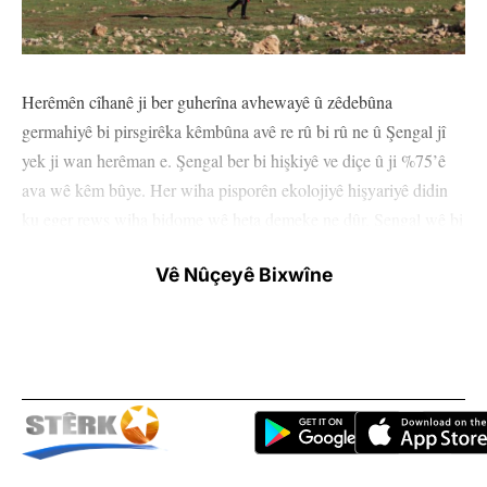
Herêmên cîhanê ji ber guherîna avhewayê û zêdebûna
germahiyê bi pirsgirêka kêmbûna avê re rû bi rû ne û Şengal jî
yek ji wan herêman e. Şengal ber bi hişkiyê ve diçe û ji %75’ê
ava wê kêm bûye. Her wiha pisporên ekolojiyê hişyariyê didin
ku eger rewş wiha bidome wê heta demeke ne dûr, Şengal wê bi
ziwabûnê re rû bi rû bimîne.
Vê Nûçeyê Bixwîne
Guherîna avhewayê dibe sedem ku germahî zêde bibe û baran jî
kêm dibe. Ev jî bi xwe re kêmbûna avê tîne. Her wisa li ser axa
Şengalê tu bendavên ku avê kom dike tune ne. Ev yek jî dihêle
ku zivistanê wê kêm baran bê, havînê wê jî bi dijwarî û kêmavî
derbas bibe.
Li gel ku Şengal herêmeke çiyayî ye û derfetên wê yên çêkirina