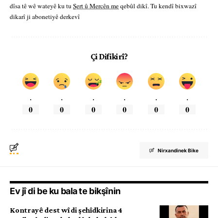
dîsa tê wê wateyê ku tu
Şert û Mercên me
qebûl dikî. Tu kendî bixwazî
dikarî ji abonetiyê derkevî
Çi Difikirî?
.
.
.
.
.
.
0
0
0
0
0
0
Nirxandinek Bike
Ev jî di be ku bala te bikşînin
Kontrayê dest wî di şehîdkirina 4