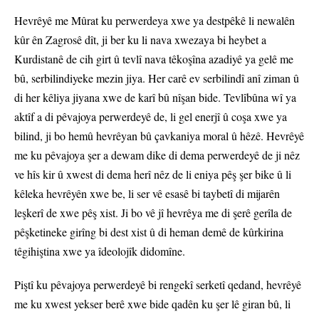
Hevrêyê me Mûrat ku perwerdeya xwe ya destpêkê li newalên
kûr ên Zagrosê dît, ji ber ku li nava xwezaya bi heybet a
Kurdistanê de cih girt û tevlî nava têkoşîna azadiyê ya gelê me
bû, serbilindiyeke mezin jiya. Her carê ev serbilindî anî ziman û
di her kêliya jiyana xwe de karî bû nîşan bide. Tevlîbûna wî ya
aktîf a di pêvajoya perwerdeyê de, li gel enerjî û coşa xwe ya
bilind, ji bo hemû hevrêyan bû çavkaniya moral û hêzê. Hevrêyê
me ku pêvajoya şer a dewam dike di dema perwerdeyê de ji nêz
ve hîs kir û xwest di dema herî nêz de li eniya pêş şer bike û li
kêleka hevrêyên xwe be, li ser vê esasê bi taybetî di mijarên
leşkerî de xwe pêş xist. Ji bo vê jî hevrêya me di şerê gerîla de
pêşketineke girîng bi dest xist û di heman demê de kûrkirina
têgihiştina xwe ya îdeolojîk didomîne.
Piştî ku pêvajoya perwerdeyê bi rengekî serketî qedand, hevrêyê
me ku xwest yekser berê xwe bide qadên ku şer lê giran bû, li