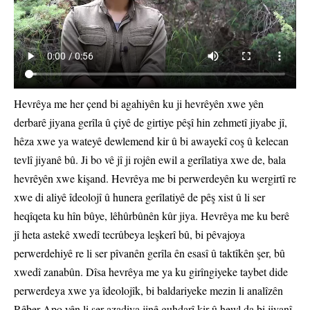
Hevrêya me her çend bi agahiyên ku ji hevrêyên xwe yên
derbarê jiyana gerîla û çiyê de girtiye pêşî hin zehmetî jiyabe jî,
hêza xwe ya wateyê dewlemend kir û bi awayekî coş û kelecan
tevlî jiyanê bû. Ji bo vê jî ji rojên ewil a gerîlatiya xwe de, bala
hevrêyên xwe kişand. Hevrêya me bi perwerdeyên ku wergirtî re
xwe di aliyê îdeolojî û hunera gerîlatiyê de pêş xist û li ser
heqîqeta ku hîn bûye, lêhûrbûnên kûr jiya. Hevrêya me ku berê
jî heta astekê xwedî tecrûbeya leşkerî bû, bi pêvajoya
perwerdehiyê re li ser pîvanên gerîla ên esasî û taktîkên şer, bû
xwedî zanabûn. Dîsa hevrêya me ya ku girîngiyeke taybet dide
perwerdeya xwe ya îdeolojîk, bi baldariyeke mezin li analîzên
Rêber Apo yên li ser azadiya jinê guhdarî kir û hewl da bi jiyanî