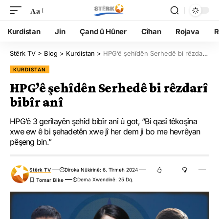
Aa
Kurdistan
Jin
Çand û Hûner
Cîhan
Rojava
R
Stêrk TV
>
Blog
>
Kurdistan
>
HPG’ê şehîdên Serhedê bi rêzdarî bibîr anî
KURDISTAN
HPG’ê şehîdên Serhedê bi rêzdarî
bibîr anî
HPG’ê 3 gerîlayên şehîd bibîr anî û got, “Bi qasî têkoşîna
xwe ew ê bi şehadetên xwe jî her dem ji bo me hevrêyan
pêşeng bin.”
Stêrk TV
Dîroka Nûkirinê: 6. Tîrmeh 2024
Dema Xwendinê: 25 Dq.