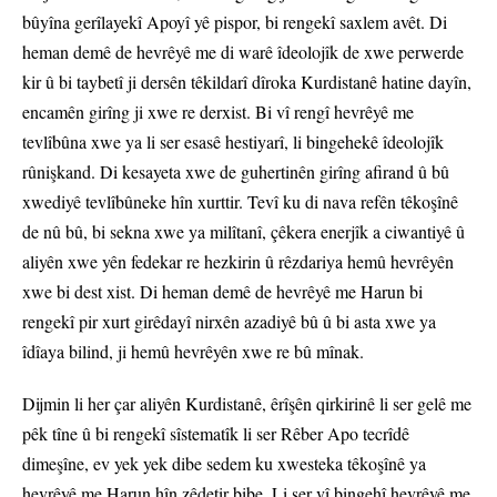
bûyîna gerîlayekî Apoyî yê pispor, bi rengekî saxlem avêt. Di
heman demê de hevrêyê me di warê îdeolojîk de xwe perwerde
kir û bi taybetî ji dersên têkildarî dîroka Kurdistanê hatine dayîn,
encamên girîng ji xwe re derxist. Bi vî rengî hevrêyê me
tevlîbûna xwe ya li ser esasê hestiyarî, li bingehekê îdeolojîk
rûnişkand. Di kesayeta xwe de guhertinên girîng afirand û bû
xwediyê tevlîbûneke hîn xurttir. Tevî ku di nava refên têkoşînê
de nû bû, bi sekna xwe ya milîtanî, çêkera enerjîk a ciwantiyê û
aliyên xwe yên fedekar re hezkirin û rêzdariya hemû hevrêyên
xwe bi dest xist. Di heman demê de hevrêyê me Harun bi
rengekî pir xurt girêdayî nirxên azadiyê bû û bi asta xwe ya
îdîaya bilind, ji hemû hevrêyên xwe re bû mînak.
Dijmin li her çar aliyên Kurdistanê, êrîşên qirkirinê li ser gelê me
pêk tîne û bi rengekî sîstematîk li ser Rêber Apo tecrîdê
dimeşîne, ev yek yek dibe sedem ku xwesteka têkoşînê ya
hevrêyê me Harun hîn zêdetir bibe. Li ser vî bingehî hevrêyê me