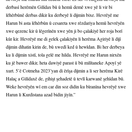
derbasî herêmên Gilîdax bû û hemû demê xwe yê li vir bi
lêhêrbûnê derbas dikir ku derbeyê li dijmin bixe. Hevrêyê me
Harun bi asta lêhêrbûn û cesareta xwe rêzdariya hemû hevrêyên
xwe qezenc kir û lêgerînên xwe yên ji bo çalakiyê her roja borî
kûr kir. Hevrêyê me di gelek çalakiyên li herêma Agiriyê li dijî
dijmin dihatin kirin de, bû xwedî ked û hewldan. Bi her derbeya
ku li dijmin xistî, tola gelê me hilda. Hevrêyê me Harun nirxên
ku jê bawer dikir, heta dawiyê parast û bû milîtaneke Apoyî yê
xurt. 5’ê Cotmeha 2023’yan di êrîşa dijmin a li ser herêma Kirê
Halaç a Gilîdaxê de, gihişt şehadetê û tevlî karwanê şehîdan bû.
Weke hevrêyên wî em car din soz didin ku bîranîna hevrêyê xwe
Harun li Kurdistana azad bidin jiyîn.”