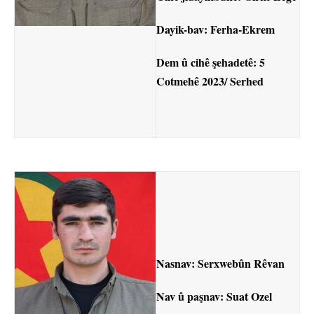
Dayik-bav: Ferha-Ekrem
Dem û cihê şehadetê: 5
Cotmehê 2023/ Serhed
Nasnav: Serxwebûn Rêvan
Nav û paşnav: Suat Ozel