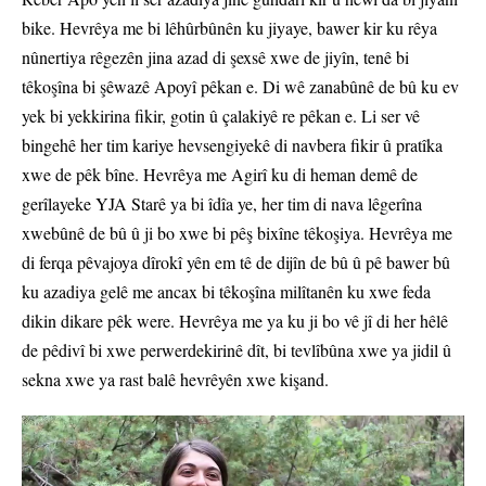
bike. Hevrêya me bi lêhûrbûnên ku jiyaye, bawer kir ku rêya
nûnertiya rêgezên jina azad di şexsê xwe de jiyîn, tenê bi
têkoşîna bi şêwazê Apoyî pêkan e. Di wê zanabûnê de bû ku ev
yek bi yekkirina fikir, gotin û çalakiyê re pêkan e. Li ser vê
bingehê her tim kariye hevsengiyekê di navbera fikir û pratîka
xwe de pêk bîne. Hevrêya me Agirî ku di heman demê de
gerîlayeke YJA Starê ya bi îdîa ye, her tim di nava lêgerîna
xwebûnê de bû û ji bo xwe bi pêş bixîne têkoşiya. Hevrêya me
di ferqa pêvajoya dîrokî yên em tê de dijîn de bû û pê bawer bû
ku azadiya gelê me ancax bi têkoşîna milîtanên ku xwe feda
dikin dikare pêk were. Hevrêya me ya ku ji bo vê jî di her hêlê
de pêdivî bi xwe perwerdekirinê dît, bi tevlîbûna xwe ya jidil û
sekna xwe ya rast balê hevrêyên xwe kişand.