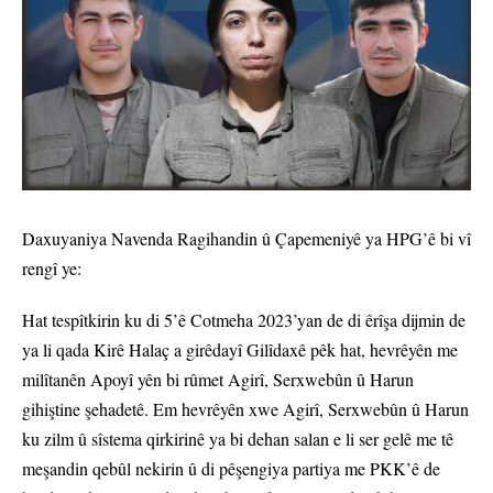
Daxuyaniya Navenda Ragihandin û Çapemeniyê ya HPG’ê bi vî
rengî ye:
Hat tespîtkirin ku di 5’ê Cotmeha 2023’yan de di êrîşa dijmin de
ya li qada Kirê Halaç a girêdayî Gilîdaxê pêk hat, hevrêyên me
milîtanên Apoyî yên bi rûmet Agirî, Serxwebûn û Harun
gihiştine şehadetê. Em hevrêyên xwe Agirî, Serxwebûn û Harun
ku zilm û sîstema qirkirinê ya bi dehan salan e li ser gelê me tê
meşandin qebûl nekirin û di pêşengiya partiya me PKK’ê de