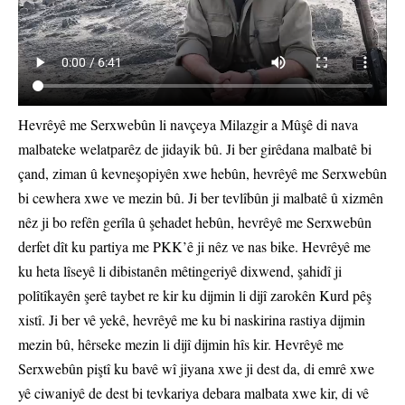
Hevrêyê me Serxwebûn li navçeya Milazgir a Mûşê di nava
malbateke welatparêz de jidayik bû. Ji ber girêdana malbatê bi
çand, ziman û kevneşopiyên xwe hebûn, hevrêyê me Serxwebûn
bi cewhera xwe ve mezin bû. Ji ber tevlîbûn ji malbatê û xizmên
nêz ji bo refên gerîla û şehadet hebûn, hevrêyê me Serxwebûn
derfet dît ku partiya me PKK’ê ji nêz ve nas bike. Hevrêyê me
ku heta lîseyê li dibistanên mêtingeriyê dixwend, şahidî ji
polîtîkayên şerê taybet re kir ku dijmin li dijî zarokên Kurd pêş
xistî. Ji ber vê yekê, hevrêyê me ku bi naskirina rastiya dijmin
mezin bû, hêrseke mezin li dijî dijmin hîs kir. Hevrêyê me
Serxwebûn piştî ku bavê wî jiyana xwe ji dest da, di emrê xwe
yê ciwaniyê de dest bi tevkariya debara malbata xwe kir, di vê