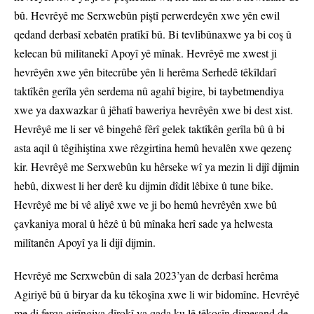
bû. Hevrêyê me Serxwebûn piştî perwerdeyên xwe yên ewil
qedand derbasî xebatên pratîkî bû. Bi tevlîbûnaxwe ya bi coş û
kelecan bû milîtanekî Apoyî yê mînak. Hevrêyê me xwest ji
hevrêyên xwe yên bitecrûbe yên li herêma Serhedê têkîldarî
taktîkên gerîla yên serdema nû agahî bigire, bi taybetmendiya
xwe ya daxwazkar û jêhatî baweriya hevrêyên xwe bi dest xist.
Hevrêyê me li ser vê bingehê fêrî gelek taktîkên gerîla bû û bi
asta aqil û têgihiştina xwe rêzgirtina hemû hevalên xwe qezenç
kir. Hevrêyê me Serxwebûn ku hêrseke wî ya mezin li dijî dijmin
hebû, dixwest li her derê ku dijmin dîdit lêbixe û tune bike.
Hevrêyê me bi vê aliyê xwe ve ji bo hemû hevrêyên xwe bû
çavkaniya moral û hêzê û bû mînaka herî sade ya helwesta
milîtanên Apoyî ya li dijî dijmin.
Hevrêyê me Serxwebûn di sala 2023’yan de derbasî herêma
Agiriyê bû û biryar da ku têkoşîna xwe li wir bidomîne. Hevrêyê
me di ferqa girîngiya dîrokî ya qada ku lê têkoşîn dimeşand de