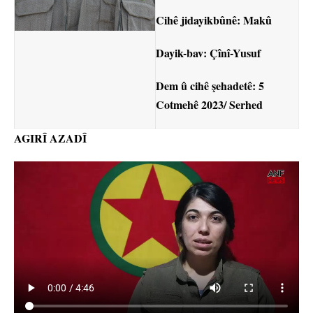
Cihê jidayikbûnê: Makû
Dayik-bav: Çînî-Yusuf
Dem û cihê şehadetê: 5
Cotmehê 2023/ Serhed
AGIRÎ AZADÎ