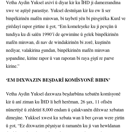
Vetha Aydin Yuksel axivî û diyar kir ku ÎHD ji damezrandina
xwe ve aştiyê parastiye. Yuksel destnîşan kir ku ew li ser
binpêkirinên mafên mirovan, bi taybetî yên bi pirsgirêka Kurd ve
girêdayî rapor girtine û got, “Em komeleyeke ku ji pevçûn û
tundiya ku di salên 1990’î de qewimîne û gelek binpêkirinên
mafên mirovan, di nav de windakirinên bi zorê, kuştinên
nediyar, valakirina gundan, binpêkirinên mafên mirovan
şopandine, kirine rapor û van raporan bi raya giştî re parve
kirine.”
‘EM DIXWAZIN BEŞDARÎ KOMÎSYONÊ BIBIN’
Vetha Aydin Yuksel daxwaza beşdarbûna xebatên komîsyonê
kir û anî ziman ku ÎHD li heft herêman, 26 şax, 11 ofîsên
nûnertiyê û zêdetirî 8,000 endam û çalakvanên dilxwaz xebatan
dimeşîne. Yukksel xwest ku xebata wan li ber çavan were girtin
û got, “Ez dixwazim pêşniyar û ramanên ku ji van hewldanan