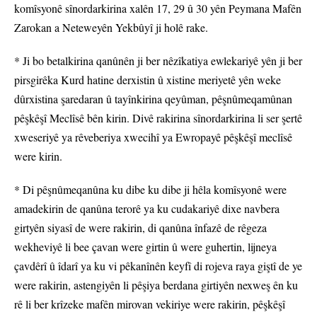
komîsyonê sînordarkirina xalên 17, 29 û 30 yên Peymana Mafên
Zarokan a Neteweyên Yekbûyî ji holê rake.
* Ji bo betalkirina qanûnên ji ber nêzîkatiya ewlekariyê yên ji ber
pirsgirêka Kurd hatine derxistin û xistine meriyetê yên weke
dûrxistina şaredaran û tayînkirina qeyûman, pêşnûmeqamûnan
pêşkêşî Meclîsê bên kirin. Divê rakirina sînordarkirina li ser şertê
xweseriyê ya rêveberiya xwecihî ya Ewropayê pêşkêşî meclîsê
were kirin.
* Di pêşnûmeqanûna ku dibe ku dibe ji hêla komîsyonê were
amadekirin de qanûna terorê ya ku cudakariyê dixe navbera
girtyên siyasî de were rakirin, di qanûna înfazê de rêgeza
wekheviyê li bee çavan were girtin û were guhertin, lijneya
çavdêrî û îdarî ya ku vi pêkanînên keyfî di rojeva raya giştî de ye
were rakirin, astengiyên li pêşiya berdana girtiyên nexweş ên ku
rê li ber krîzeke mafên mirovan vekiriye were rakirin, pêşkêşî