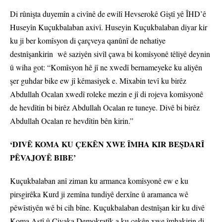
Di rûnişta duyemîn a civînê de ewilî Hevserokê Giştî yê ÎHD’ê
Huseyîn Kuçukbalaban axivî. Huseyin Kuçukbalaban diyar kir
ku ji ber komîsyon di çarçveya qanûnî de nehatiye
destnîşankirin wê saziyên sivîl çawa bi komîsyonê têliyê deynin
û wiha got: “Komîsyon hê jî ne xwedî bernameyeke ku aliyên
şer guhdar bike ew jî kêmasiyek e. Mixabin tevî ku birêz
Abdullah Ocalan xwedî roleke mezin e jî di rojeva komîsyonê
de hevdîtin bi birêz Abdullah Ocalan re tuneye. Divê bi birêz
Abdullah Ocalan re hevdîtin bên kirin.”
‘DIVÊ KOMA KU ÇEKÊN XWE ÎMHA KIR BEŞDARÎ
PÊVAJOYÊ BIBE’
Kuçukbalaban anî ziman ku armanca komîsyonê ew e ku
pirsgirêka Kurd ji zemîna tundiyê derxîne û aramanca wê
pêwîstiyên wê bi cih bîne. Kuçukbalaban destnîşan kir ku divê
Koma Aştî û Civaka Demokratîk a ku çekên xwe îmhakirin di