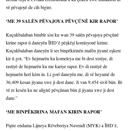
vê pêvajoyê de cih bigire.
‘ME 39 SALÊN PÊVAJOYA PÊVÇÛNÊ KIR RAPOR’
Kuçukbalaban bimbîr xist ku wan 39 salên pêvajoya pêvçûnê
kirine rapor û daneyên ÎHD’ê pêşkêşî komîsyonê kirine.
Kuçukbalaban daneyên li ser binpêkirinên mafên jiyanê eşkere
kir û got, “Ev hejmarên ku komeleya me bi dest xistiye, di
rastiyê de hejmarên ku me kariye rapor. Ev di rastiyê de
hejmarên herî kêm in. Li gorî daneyên me, di vê heyamê de
36,409 kesan jiyana xwe ji dest dane. Ji van 9,454 sivîl bûn. Bi
vê re kesên ku ne alîgirê pêvçûnan bûn jî jiyana xwe ji dest
dane.”
‘ME BINPÊKIRINA MAFAN KIRIN RAPOR’
Piştre endama Lijneya Rêveberiya Navendî (MYK) a ÎHD’ê,