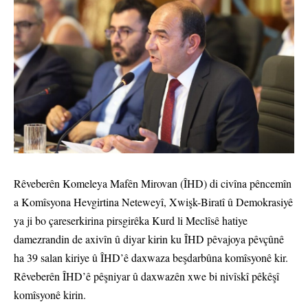
Rêveberên Komeleya Mafên Mirovan (ÎHD) di civîna pêncemîn
a Komîsyona Hevgirtina Neteweyî, Xwişk-Biratî û Demokrasiyê
ya ji bo çareserkirina pirsgirêka Kurd li Meclîsê hatiye
damezrandin de axivîn û diyar kirin ku ÎHD pêvajoya pêvçûnê
ha 39 salan kiriye û ÎHD’ê daxwaza beşdarbûna komîsyonê kir.
Rêveberên ÎHD’ê pêşniyar û daxwazên xwe bi nivîskî pêkêşî
komîsyonê kirin.