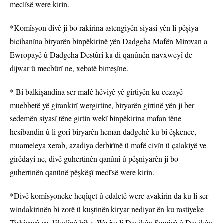
meclîsê were kirin.
*Komîsyon divê ji bo rakirina astengiyên siyasî yên li pêşiya
bicihanîna biryarên binpêkirinê yên Dadgeha Mafên Mirovan a
Ewropayê û Dadgeha Destûrî ku di qanûnên navxweyî de
dijwar û mecbûrî ne, xebatê bimeşîne.
* Bi balkişandina ser mafê hêviyê yê girtiyên ku cezayê
muebbetê yê girankirî wergirtine, biryarên girtinê yên ji ber
sedemên siyasî têne girtin wekî binpêkirina mafan têne
hesibandin û li gorî biryarên heman dadgehê ku bi êşkence,
muameleya xerab, azadiya derbirînê û mafê civîn û çalakiyê ve
girêdayî ne, divê guhertinên qanûnî û pêşniyarên ji bo
guhertinên qanûnê pêşkêşî meclîsê were kirin.
*Divê komîsyoneke heqîqet û edaletê were avakirin da ku li ser
windakirinên bi zorê û kuştinên kiryar nediyar ên ku rastiyeke
Tirkiyeyê ye, lêkolînê bike. We îro li Dayikên Şemiyê û Dayikên