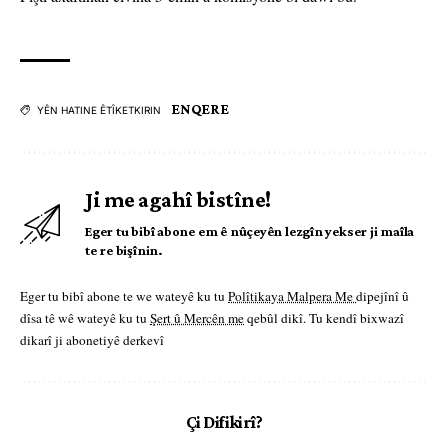
ENQERE
YÊN HATINE ÊTÎKETKIRIN
Ji me agahî bistîne!
Eger tu bibî abone em ê nûçeyên lezgîn yekser ji maîla
te re bişînin.
Eger tu bibî abone te we wateyê ku tu
Polîtikaya Malpera Me
dipejînî û
dîsa tê wê wateyê ku tu
Şert û Mercên me
qebûl dikî. Tu kendî bixwazî
dikarî ji abonetiyê derkevî
Çi Difikirî?