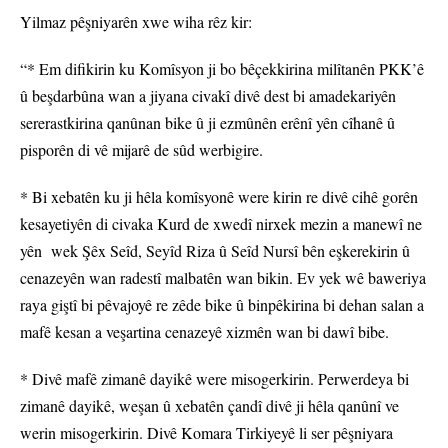
Yilmaz pêşniyarên xwe wiha rêz kir:
“* Em difikirin ku Komîsyon ji bo bêçekkirina milîtanên PKK’ê
û beşdarbûna wan a jiyana civakî divê dest bi amadekariyên
sererastkirina qanûnan bike û ji ezmûnên erênî yên cîhanê û
pisporên di vê mijarê de sûd werbigire.
* Bi xebatên ku ji hêla komîsyonê were kirin re divê cihê gorên
kesayetiyên di civaka Kurd de xwedî nirxek mezin a manewî ne
yên wek Şêx Seîd, Seyîd Riza û Seîd Nursî bên eşkerekirin û
cenazeyên wan radestî malbatên wan bikin. Ev yek wê baweriya
raya giştî bi pêvajoyê re zêde bike û binpêkirina bi dehan salan a
mafê kesan a veşartina cenazeyê xizmên wan bi dawî bibe.
* Divê mafê zimanê dayikê were misogerkirin. Perwerdeya bi
zimanê dayikê, weşan û xebatên çandî divê ji hêla qanûnî ve
werin misogerkirin. Divê Komara Tirkiyeyê li ser pêşniyara