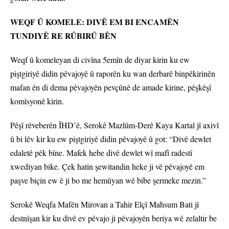
WEQF Û KOMELE: DIVÊ EM BI ENCAMÊN
TUNDIYÊ RE RÛBIRÛ BÊN
Weqf û komeleyan di civîna 5emîn de diyar kirin ku ew
piştgiriyê didin pêvajoyê û raporên ku wan derbarê binpêkirinên
mafan ên di dema pêvajoyên pevçûnê de amade kirine, pêşkêşî
komîsyonê kirin.
Pêşî rêveberên ÎHD’ê, Serokê Mazlûm-Derê Kaya Kartal jî axivî
û bi lêv kir ku ew piştgiriyê didin pêvajoyê û got: “Divê dewlet
edaletê pêk bîne. Mafek hebe divê dewlet wî mafî radestî
xwediyan bike. Çek hatin şewitandin heke ji vê pêvajoyê em
paşve biçin ew ê ji bo me hemûyan wê bibe şermeke mezin.”
Serokê Weqfa Mafên Mirovan a Tahir Elçî Mahsum Bati jî
destnîşan kir ku divê ev pêvajo ji pêvajoyên beriya wê zelaltir be