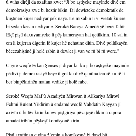
û wiha dirêjî da axaftina xwe: “Ji bo aştiyeke mayînde divê em
demokrasiya xwe bi heztir bikin. Di dewleteke demokratik de
kuştinên kujer nediyar pêk nayê. Lê mixabin li vî welatî kujerê
bi sedan kesan nediyar e. Serokê Baroya Amedê yê berê Tahîr
Elçî piştî daxuyaniyeke li pêş kamerayan hat qetilkirin. 10 sal in
em li kujeran digerin lê kujer hê nehatine dîtin. Divê polîtîkayên
bêcezahiştinê ji holê rabin û dewlet ji van ve rû bi rû were.”
Cîgirê weqfê Erkan Şenses jî diyar kir ku ji bo aştiyeke mayînde
pêdivî ji demokrasiyê heye û got ku divê qanûna terorê ku rê li
ber binpêkirinên mafan vedike ji holê rabe.
Serokê Weqfa Maf û Azadiyên Mirovan û Alîkariya Mirovî
Fehmî Bulent Yildirim û endamê weqfê Vahdetîn Kaygan jî
axivîn û bi lêv kirin ku ew piştgiriya pêvajoyê dikin û rapora
amadekiribûn pêşkeşî komîsyonê kirin.
Piştî axaftinan civîna 5’emîn a komîsyonê bi dawî bû.