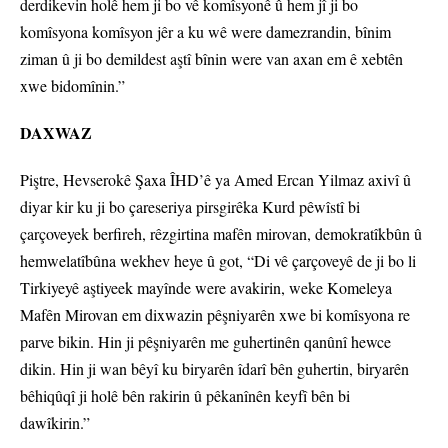
derdikevin holê hem ji bo vê komîsyonê û hem jî ji bo
komîsyona komîsyon jêr a ku wê were damezrandin, bînim
ziman û ji bo demildest aştî bînin were van axan em ê xebtên
xwe bidomînin.”
DAXWAZ
Piştre, Hevserokê Şaxa ÎHD’ê ya Amed Ercan Yilmaz axivî û
diyar kir ku ji bo çareseriya pirsgirêka Kurd pêwîstî bi
çarçoveyek berfireh, rêzgirtina mafên mirovan, demokratîkbûn û
hemwelatîbûna wekhev heye û got, “Di vê çarçoveyê de ji bo li
Tirkiyeyê aştiyeek mayînde were avakirin, weke Komeleya
Mafên Mirovan em dixwazin pêşniyarên xwe bi komîsyona re
parve bikin. Hin ji pêşniyarên me guhertinên qanûnî hewce
dikin. Hin ji wan bêyî ku biryarên îdarî bên guhertin, biryarên
bêhiqûqî ji holê bên rakirin û pêkanînên keyfî bên bi
dawîkirin.”