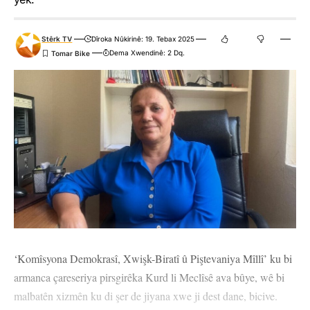
Stêrk TV
Dîroka Nûkirinê: 19. Tebax 2025
Dema Xwendinê: 2 Dq.
‘Komîsyona Demokrasî, Xwişk-Biratî û Piştevaniya Mîllî’ ku bi
armanca çareseriya pirsgirêka Kurd li Meclîsê ava bûye, wê bi
malbatên xizmên ku di şer de jiyana xwe ji dest dane, bicive.