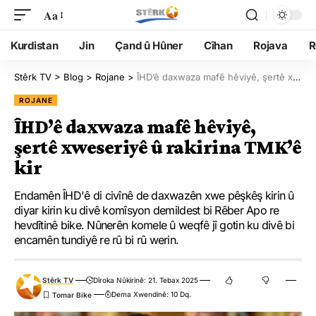
Aa
Kurdistan
Jin
Çand û Hûner
Cîhan
Rojava
R
Stêrk TV
>
Blog
>
Rojane
>
ÎHD’ê daxwaza mafê hêviyê, şertê xweseriyê û rakirina TMK’ê kir
ROJANE
ÎHD’ê daxwaza mafê hêviyê,
şertê xweseriyê û rakirina TMK’ê
kir
Endamên ÎHD'ê di civînê de daxwazên xwe pêşkêş kirin û
diyar kirin ku divê komîsyon demildest bi Rêber Apo re
hevdîtinê bike. Nûnerên komele û weqfê jî gotin ku divê bi
encamên tundiyê re rû bi rû werin.
Stêrk TV
Dîroka Nûkirinê: 21. Tebax 2025
Dema Xwendinê: 10 Dq.