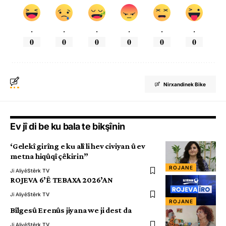
.
.
.
.
.
.
0
0
0
0
0
0
Nirxandinek Bike
Ev jî di be ku bala te bikşînin
‘Gelekî girîng e ku alî li hev civiyan û ev
metna hiqûqî çêkirin”
ROJANE
Ji Aliyê
Stêrk TV
ROJEVA 6’Ê TEBAXA 2026’AN
Ji Aliyê
Stêrk TV
ROJANE
Bîlgesû Erenûs jiyana we ji dest da
Ji Aliyê
Stêrk TV