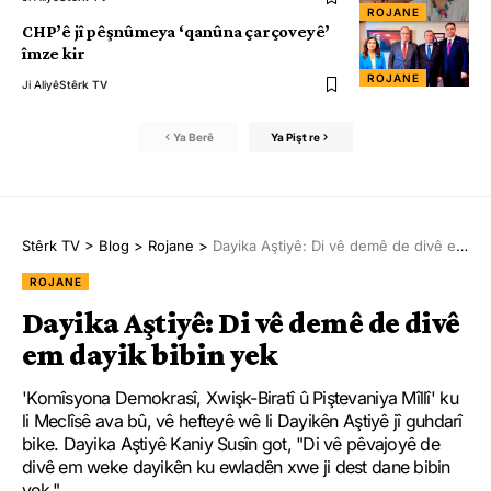
ROJANE
CHP’ê jî pêşnûmeya ‘qanûna çarçoveyê’
îmze kir
ROJANE
Ji Aliyê
Stêrk TV
Ya Berê
Ya Pişt re
Stêrk TV
>
Blog
>
Rojane
>
Dayika Aştiyê: Di vê demê de divê em dayik bibin yek
ROJANE
Dayika Aştiyê: Di vê demê de divê
em dayik bibin yek
'Komîsyona Demokrasî, Xwişk-Biratî û Piştevaniya Mîllî' ku
li Meclîsê ava bû, vê hefteyê wê li Dayikên Aştiyê jî guhdarî
bike. Dayika Aştiyê Kaniy Susîn got, "Di vê pêvajoyê de
divê em weke dayikên ku ewladên xwe ji dest dane bibin
yek."