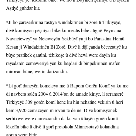
Aştiyê guhdar kir.
*Ji bo çareserkirina rastiya windakirinên bi zorê li Tirkiyeyê,
divê komîsyon pêşniyar bike ku meclîs bibe alîgirê Peymana
Navneteweyî ya Neteweyên Yekbûyî ya ji bo Parastina Hemû
Kesan ji Windakirinên Bi Zorê. Divê li dijî çanda bêcezatiyê ku
bûye pratîkek qanûnî, têbikoşe û divê hewl were dayîn ku
rayedarên cemaweriyê yên ku beşdarî di binpêkirinên mafên
mirovan bûne, werin darizandin.
*Li gorî daneyên komeleya me û Rapora Gorên Komî ya ku me
di navbera salên 2004 û 2014’an de amade kiriye, li seranserê
Tirkiyeyê 309 gorên komî hene ku hîn nehatine vekirin û herî
kêm 3,920 cemazeyên mirovan tê de ne. Divê komîsyonek
serbixwe were damezrandin da ku van îdiayên gorên komî
lêkolîn bike û divê li gorî protokola Minnesotayê kolandina
goran were kirin.