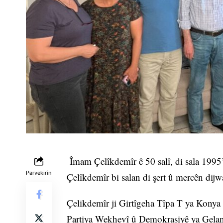
Îmam Çelîkdemîr ê 50 salî, di sala 1995’a
Parvekirin
Çelîkdemîr bi salan di şert û mercên dijw
Çelikdemîr ji Girtîgeha Tîpa T ya Konya
Partiya Wekhevî û Demokrasiyê ya Gela