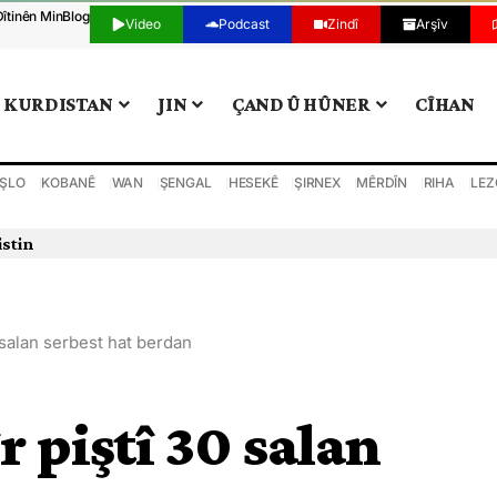
Dîtinên Min
Blog
Video
Podcast
Zindî
Arşîv
KURDISTAN
JIN
ÇAND Û HÛNER
CÎHAN
ŞLO
KOBANÊ
WAN
ŞENGAL
HESEKÊ
ŞIRNEX
MÊRDÎN
RIHA
LEZ
istin
salan serbest hat berdan
piştî 30 salan