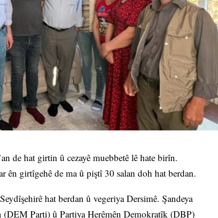
n de hat girtin û cezayê muebbetê lê hate birîn.
ar ên girtîgehê de ma û piştî 30 salan doh hat berdan.
 Seydîşehirê hat berdan û vegeriya Dersimê. Şandeya
n (DEM Parti) û Partiya Herêmên Demokratîk (DBP)