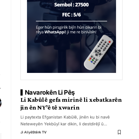
Navarokên Li Pêş
Li Kabûlê gefa mirinê li xebatkarên
jin ên NY’ê tê xwarin
Li paytexta Efganistan Kabûlê, jinên ku bi navê
Neteweyên Yekbûyî kar dikin, li destdirêjî û
…
Ji Aliyê
Stêrk TV