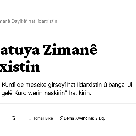
anê Dayikê’ hat lidarxistin
tatuya Zimanê
xistin
urdî de meşeke girseyî hat lidarxistin û banga "Ji
gelê Kurd werin naskirin" hat kirin.
Dema Xwendinê: 2 Dq.