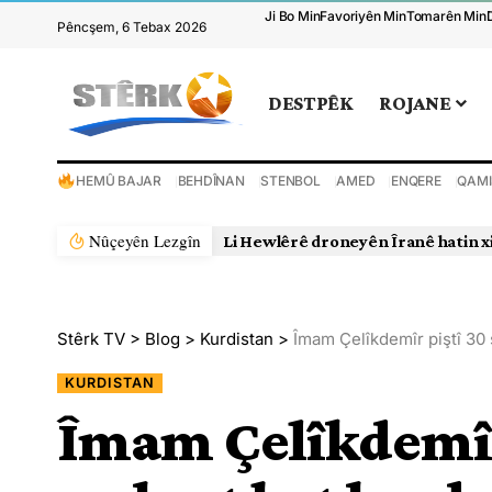
Ji Bo Min
Favoriyên Min
Tomarên Min
Pêncşem, 6 Tebax 2026
DESTPÊK
ROJANE
HEMÛ BAJAR
BEHDÎNAN
STENBOL
AMED
ENQERE
QAMI
Nûçeyên Lezgîn
Li Hewlêrê droneyên Îranê hatin x
Stêrk TV
>
Blog
>
Kurdistan
>
Îmam Çelîkdemîr piştî 30 
KURDISTAN
Îmam Çelîkdemîr 