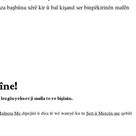
za başbûna xêrê kir û bal kişand ser binpêkirinên mafên
îne!
ezgîn yekser ji maîla te re bişînin.
 Malpera Me
dipejînî û dîsa tê wê wateyê ku tu
Şert û Mercên me
qebûl