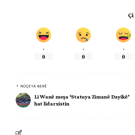
Çi
.
.
.
0
0
0
NÛÇEYA BERÊ
Li Wanê meşa ‘Statuya Zimanê Dayikê’
hat lidarxistin