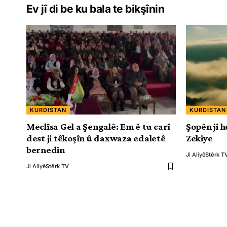
Ev jî di be ku bala te bikşînin
KURDISTAN
KURDISTAN
Meclîsa Gel a Şengalê: Em ê tu carî
Şopên ji 
dest ji têkoşîn û daxwaza edaletê
Zekiye
bernedin
Ji Aliyê
Stêrk T
Ji Aliyê
Stêrk TV