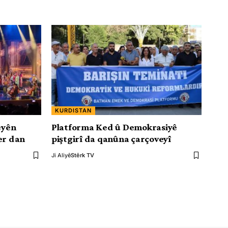
KURDISTAN
eyên
Platforma Ked û Demokrasiyê
er dan
piştgirî da qanûna çarçoveyî
Ji Aliyê
Stêrk TV