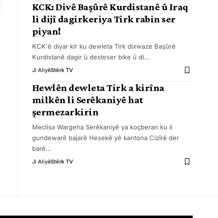
KCK: Divê Başûrê Kurdistanê û Iraq
li dijî dagirkeriya Tirk rabin ser
piyan!
KCK'ê diyar kir ku dewleta Tirk dixwaze Başûrê
Kurdistanê dagir û desteser bike û di
…
Ji Aliyê
Stêrk TV
Hewlên dewleta Tirk a kirîna
milkên li Serêkaniyê hat
şermezarkirin
Meclisa Wargeha Serêkaniyê ya koçberan ku li
gundewarê bajarê Hesekê yê kantona Cizîrê der
barê
…
Ji Aliyê
Stêrk TV