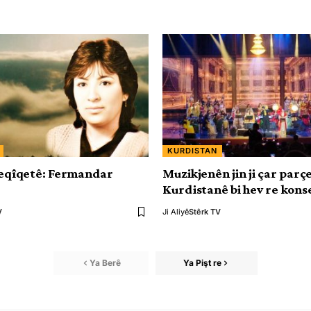
KURDISTAN
heqîqetê: Fermandar
Muzikjenên jin ji çar parç
Kurdistanê bi hev re kons
V
Ji Aliyê
Stêrk TV
Ya Berê
Ya Pişt re