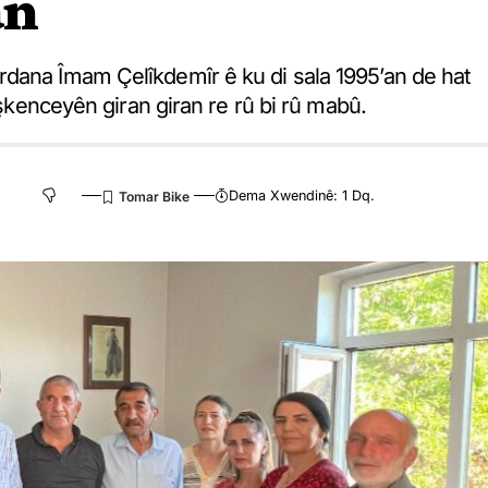
an
rdana Îmam Çelîkdemîr ê ku di sala 1995’an de hat
êşkenceyên giran giran re rû bi rû mabû.
Dema Xwendinê: 1 Dq.