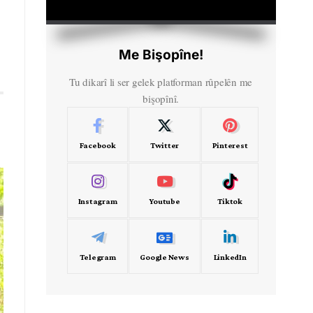
HD
00:00
Me Bişopîne!
Tu dikarî li ser gelek platforman rûpelên me
bişopînî.
Facebook
Twitter
Pinterest
Instagram
Youtube
Tiktok
Telegram
Google News
LinkedIn