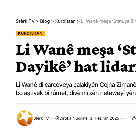
Stêrk TV
>
Blog
>
Kurdistan
>
Li Wanê meşa ‘Statuya Zim
KURDISTAN
Li Wanê meşa ‘S
Dayikê’ hat lidar
Li Wanê di çarçoveya çalakiyên Cejna Zimanê K
bo aştiyek bi rûmet, divê nirxên neteweyî yên 
Stêrk TV
Dîroka Nûkirinê: 3. Hezîran 2025