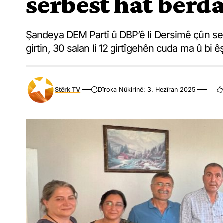
serbest hat berd
Şandeya DEM Partî û DBP’ê li Dersimê çûn se
girtin, 30 salan li 12 girtîgehên cuda ma û bi 
Stêrk TV
Dîroka Nûkirinê: 3. Hezîran 2025