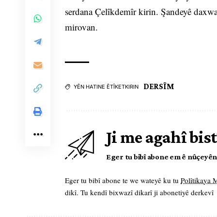
serdana Çelîkdemîr kirin. Şandeyê daxwa
mirovan.
DERSÎM
YÊN HATINE ÊTÎKETKIRIN
Ji me agahî bist
Eger tu bibî abone em ê nûçeyên l
Eger tu bibî abone te we wateyê ku tu
Polîtikaya
dikî. Tu kendî bixwazî dikarî ji abonetiyê derkevî