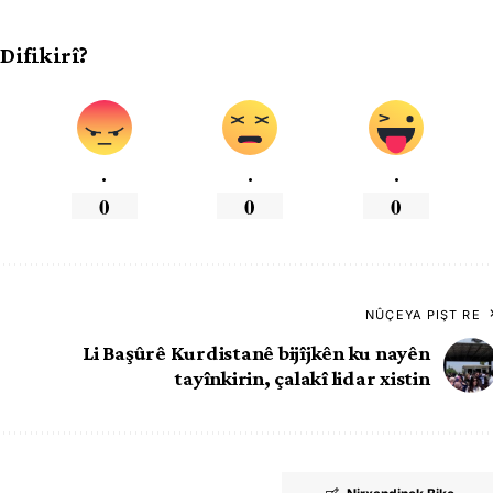
 Difikirî?
.
.
.
0
0
0
NÛÇEYA PIŞT RE
Li Başûrê Kurdistanê bijîjkên ku nayên
tayînkirin, çalakî lidar xistin