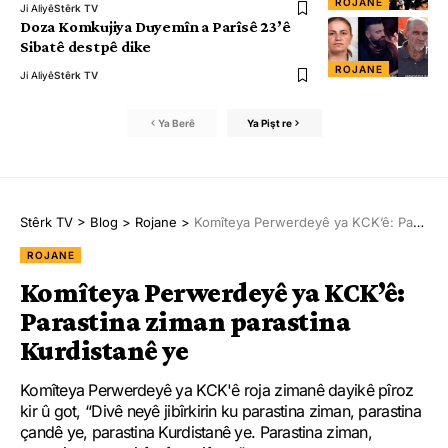
ROJANE
Ji Aliyê
Stêrk TV
Doza Komkujiya Duyemîn a Parîsê 23’ê
Sibatê destpê dike
ROJANE
Ji Aliyê
Stêrk TV
Ya Berê
Ya Pişt re
Stêrk TV
>
Blog
>
Rojane
>
Komîteya Perwerdeyê ya KCK’ê: Parastina ziman parastina Kurdistanê ye
ROJANE
Komîteya Perwerdeyê ya KCK’ê:
Parastina ziman parastina
Kurdistanê ye
Komîteya Perwerdeyê ya KCK'ê roja zimanê dayikê pîroz
kir û got, “Divê neyê jibîrkirin ku parastina ziman, parastina
çandê ye, parastina Kurdistanê ye. Parastina ziman,