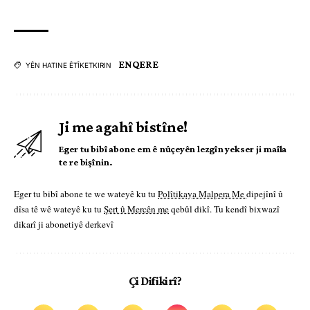
ENQERE
YÊN HATINE ÊTÎKETKIRIN
Ji me agahî bistîne!
Eger tu bibî abone em ê nûçeyên lezgîn yekser ji maîla
te re bişînin.
Eger tu bibî abone te we wateyê ku tu
Polîtikaya Malpera Me
dipejînî û
dîsa tê wê wateyê ku tu
Şert û Mercên me
qebûl dikî. Tu kendî bixwazî
dikarî ji abonetiyê derkevî
Çi Difikirî?