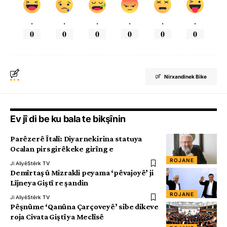
.
.
.
.
.
.
0
0
0
0
0
0
Nirxandinek Bike
Ev jî di be ku bala te bikşînin
Parêzerê Îtalî: Diyarnekirina statuya
Ocalan pirsgirêkeke girîng e
ROJANE
Ji Aliyê
Stêrk TV
Demîrtaş û Mizrakli peyama ‘pêvajoyê’ ji
Lîjneya Giştî re şandin
ROJANE
Ji Aliyê
Stêrk TV
Pêşnûme ‘Qanûna Çarçoveyê’ sibe dikeve
roja Civata Giştî ya Meclîsê