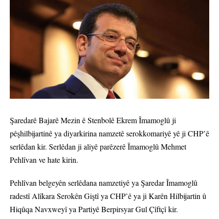
Şaredarê Bajarê Mezin ê Stenbolê Ekrem Îmamoglû ji
pêşhilbijartinê ya diyarkirina namzetê serokkomariyê yê ji CHP’ê
serlêdan kir. Serlêdan ji aliyê parêzerê Îmamoglû Mehmet
Pehlîvan ve hate kirin.
Pehlîvan belgeyên serlêdana namzetiyê ya Şaredar Îmamoglû
radestî Alîkara Serokên Giştî ya CHP’ê ya ji Karên Hilbijartin û
Hiqûqa Navxweyî ya Partiyê Berpirsyar Gul Çîftçî kir.