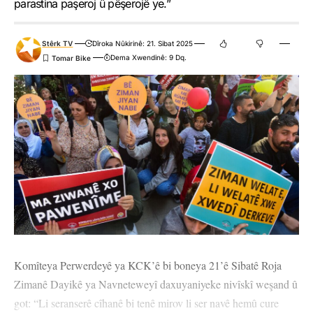
parastina paşeroj û pêşerojê ye.”
Stêrk TV
Dîroka Nûkirinê: 21. Sibat 2025
Dema Xwendinê: 9 Dq.
Komîteya Perwerdeyê ya KCK’ê bi boneya 21’ê Sibatê Roja
Zimanê Dayikê ya Navneteweyî daxuyaniyeke nivîskî weşand û
got: “Li seranserê cîhanê bi tenê mirov li ser navê hemû cure