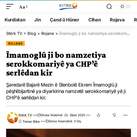
Aa
Kurdistan
Jin
Çand û Hûner
Cîhan
Rojava
R
Stêrk TV
>
Blog
>
Rojane
>
Îmamoglû ji bo namzetiya serokkomariyê ya CHP’ê serlêdan kir
ROJANE
Îmamoglû ji bo namzetiya
serokkomariyê ya CHP’ê
serlêdan kir
Şaredarê Bajarê Mezin ê Stenbolê Ekrem Îmamoglû ji
pêşhilbijartinê ya diyarkirina namzetê serokkomariyê yê ji
CHP'ê serlêdan kir.
Stêrk TV
Dîroka Nûkirinê: 22. Sibat 2025
Dema Xwendinê: 0 Dq.