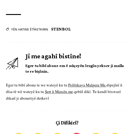
STENBOL
YÊN HATINE ÊTÎKETKIRIN
Ji me agahî bistîne!
Eger tu bibî abone em ê nûçeyên lezgîn yekser ji maîla
te re bişînin.
Eger tu bibî abone te we wateyê ku tu
Polîtikaya Malpera Me
dipejînî û
dîsa tê wê wateyê ku tu
Şert û Mercên me
qebûl dikî. Tu kendî bixwazî
dikarî ji abonetiyê derkevî
Çi Difikirî?