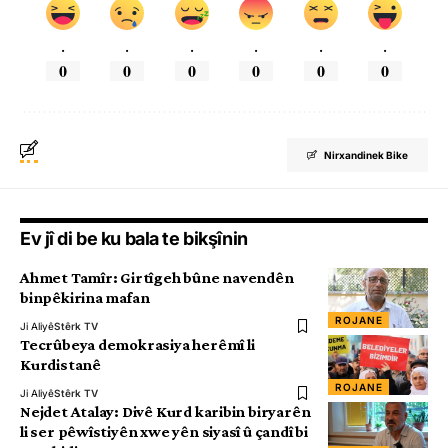
.
.
.
.
.
.
0
0
0
0
0
0
Nirxandinek Bike
Ev jî di be ku bala te bikşînin
Ahmet Tamîr: Girtîgeh bûne navendên
binpêkirina mafan
ROJANE
Ji Aliyê
Stêrk TV
Tecrûbeya demokrasiya herêmî li
Kurdistanê
ROJANE
Ji Aliyê
Stêrk TV
Nejdet Atalay: Divê Kurd karibin biryarên
li ser pêwîstiyên xwe yên siyasî û çandî bi