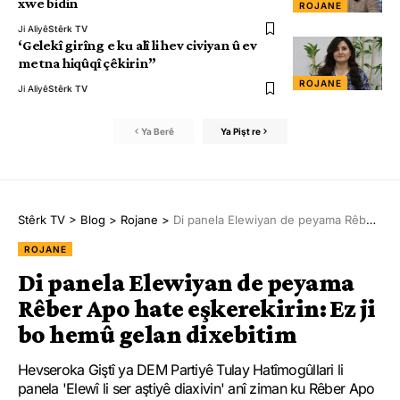
xwe bidin
ROJANE
Ji Aliyê
Stêrk TV
‘Gelekî girîng e ku alî li hev civiyan û ev
metna hiqûqî çêkirin”
ROJANE
Ji Aliyê
Stêrk TV
Ya Berê
Ya Pişt re
Stêrk TV
>
Blog
>
Rojane
>
Di panela Elewiyan de peyama Rêber Apo hate eşkerekirin: Ez ji bo hemû gelan dixebitim
ROJANE
Di panela Elewiyan de peyama
Rêber Apo hate eşkerekirin: Ez ji
bo hemû gelan dixebitim
Hevseroka Giştî ya DEM Partiyê Tulay Hatîmogûllari li
panela 'Elewî li ser aştiyê diaxivin' anî ziman ku Rêber Apo