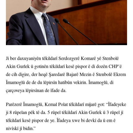
Ji ber daxuyaniyên têkildarî Serdozgerê Komarê yê Stenbolê
Akin Gurlek û gotinên têkildarî kesê pispor ê di dozên CHP’ê
de cih digire, der heqê Şaredarê Bajarê Mezin ê Stenbolê Ekrem
Îmamoglû de de du lêpirsîn hatibûn vekirin. Îmamoglû, di
çarçoveya lêpirsînan de îfade da.
Parêzerê Îmamoglû, Kemal Polat têkildarî mijarê got: “Îfadeyeke
ji 8 rûpelan pêk tê da. 5 rûpel têkildarî Akin Gurlek û 3 rûpel jî
têkildarî kesê pispor de ye. Îfadeya xwe bi devkî da û em ê
nivîskî jî bidin.”