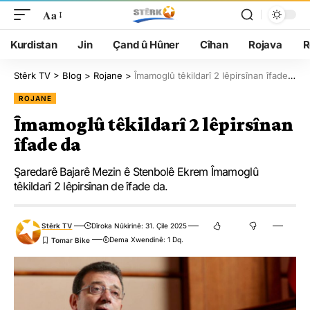
Aa
Kurdistan
Jin
Çand û Hûner
Cîhan
Rojava
R
Stêrk TV
>
Blog
>
Rojane
>
Îmamoglû têkildarî 2 lêpirsînan îfade da
ROJANE
Îmamoglû têkildarî 2 lêpirsînan
îfade da
Şaredarê Bajarê Mezin ê Stenbolê Ekrem Îmamoglû
têkildarî 2 lêpirsînan de îfade da.
Stêrk TV
Dîroka Nûkirinê: 31. Çile 2025
Dema Xwendinê: 1 Dq.