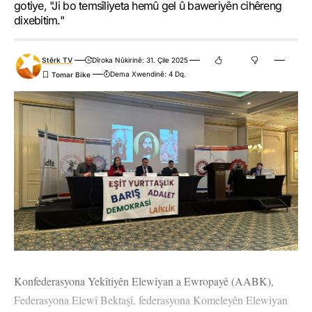
gotiye, "Ji bo temsîliyeta hemû gel û baweriyên cihêreng
dixebitim."
Stêrk TV
Dîroka Nûkirinê: 31. Çile 2025
Dema Xwendinê: 4 Dq.
Konfederasyona Yekîtiyên Elewiyan a Ewropayê (AABK),
Federasyona Elewî Bektaşî, federasyona Komeleyên Elewiyan